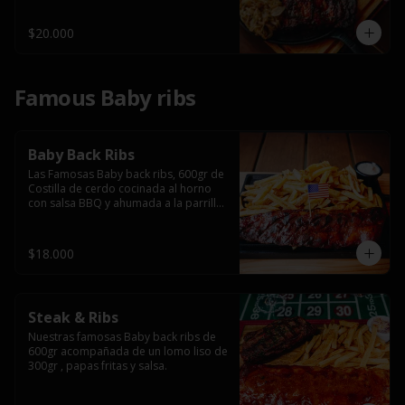
$20.000
Famous Baby ribs
Baby Back Ribs
Las Famosas Baby back ribs, 600gr de 
Costilla de cerdo cocinada al horno 
con salsa BBQ y ahumada a la parrilla 
acompañada de papas fritas.
$18.000
Steak & Ribs
Nuestras famosas Baby back ribs de 
600gr acompañada de un lomo liso de 
300gr , papas fritas y salsa.