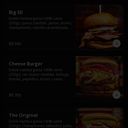
Big ED
Doble hamburguesa 100% carne 
(250gr), queso cheddar, jamon, tocino, 
champiñones, cebolla caramelizada, 
un huevo frito y salsa rochis.
$9.500
Cheese Burger
Doble hamburguesa 100% carne 
(250gr), con Queso cheddar, lechuga, 
tomate, pepinillos, tocino y salsa 
rochis.
$9.700
The Original
Doble hamburguesa 100% carne 
(250gr), Champiñones salteados, palta, 