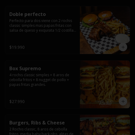
Doble perfecto
Perfecto para dos viene con 2 rochis 
classic simples mas papas fritas con 
salsa de queso y exquisita 1/2 costilla 
baby back ribs.
$19.990
Box Supremo
4 rochis classic simples + 8 aros de 
cebolla fritos + 8 nugget de pollo + 
papas fritas grandes.
$27.990
Burgers, Ribs & Cheese
2 Rochis classic, 8 aros de cebolla 
fritos, media baby back ribs, alitas de 