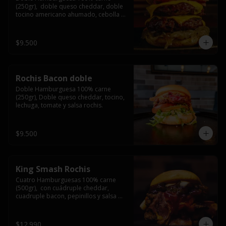
(250gr),  doble queso cheddar, doble 
tocino americano ahumado, cebolla 
caramelizada y salsa barbacoa.
$9.500
Rochis Bacon doble
Doble Hamburguesa 100% carne 
(250gr), Doble queso cheddar, tocino, 
lechuga, tomate y salsa rochis.
$9.500
King Smash Rochis
Cuatro Hamburguesas 100% carne 
(500gr),  con cuádruple cheddar, 
cuadruple bacon, pepinillos y salsa 
rochis.
$12.990