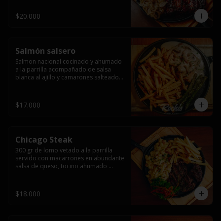
$20.000
Salmón salsero
Salmon nacional cocinado y ahumado 
a la parrilla acompañado de salsa 
blanca al ajillo y camarones salteados,  
espárragos grillados y papas fritas, 
pebre, y salsas.
$17.000
Chicago Steak
300 gr de lomo vetado a la parrilla 
servido con macarrones en abundante 
salsa de queso, tocino ahumado 
laminado y champiñones grillados con 
papas fritas, pebre y salsas..
$18.000