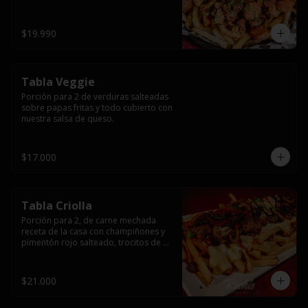
papas fritas y dos huevos fritos.
$19.990
Tabla Veggie
Porción para 2 de verduras salteadas 
sobre papas fritas y todo cubierto con 
nuestra salsa de queso.
$17.000
Tabla Criolla
Porción para 2, de carne mechada 
receta de la casa con champiñones y 
pimentón rojo salteado, trocitos de 
tocino laminado y todo cubierto de 
salsa de queso sobre una base de 
papas fritas.
$21.000