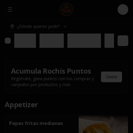
Abrir menu de navegación
Logi
¿Dónde quieres pedir?
Appetizer
Rochis Box
Para compartir
Nuestros pl
Acumula
Rochis Puntos
Únete
Regístrate, gana puntos con tus compras y
canjealos por productos y más
Appetizer
Papas fritas medianas