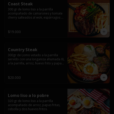
Coast Steak
300 gr de lomo liso a la parrilla 
acompañado de camarones y tomate 
cherry salteados al wok, espárragos 
grillados, papas fritas, pebre y salsas.
$19.000
Country Steak
300gr de Lomo vetado a la parrilla 
servido con una longaniza ahumada XL 
a la parrilla, arroz, huevo frito y papas 
fritas.
$20.000
Lomo liso a lo pobre
320 gr de lomo liso a la parrilla 
acompañado de arroz, papas fritas, 
cebolla y dos huevos fritos.