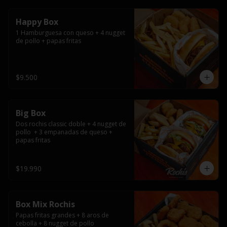
Happy Box
1 Hamburguesa con queso + 4 nugget 
de pollo + papas fritas
$9.500
Big Box
Dos rochis classic doble + 4 nugget de 
pollo  + 3 empanadas de queso + 
papas fritas
$19.990
Box Mix Rochis
Papas fritas grandes + 8 aros de 
cebolla + 8 nugget de pollo