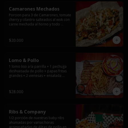
Camarones Mechados
Porcion para 3 de Camarones, tomate 
cherry y cilantro salteados al wok con 
carne mechada al horno y todo 
cubierto con queso mantecoso 
fundido sobre papas fritas y mayo 
casera.
$20.000
Lomo & Pollo
1 lomo liso a la parrilla + 1 pechuga 
deshuesada de pollo + papas fritas 
grandes + 2 vienesas + ensalada 
surtida + pebre + salsas
$28.000
Ribs & Company
1/2 porción de nuestras baby ribs 
ahumadas por varias horas 
acompañadas de Alitas de pollo en 