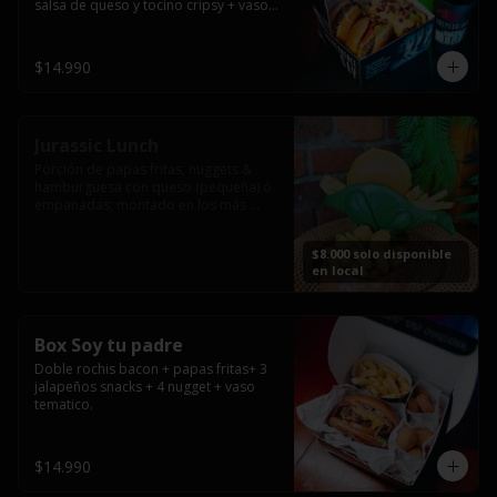
salsa de queso y tocino cripsy + vaso 
tematico de regalo.
$14.990
Jurassic Lunch
Porción de papas fritas, nuggets & 
hamburguesa con queso (pequeña) ó 
empanadas; montado en los más 
prehistóricos dinosaurios que 
acompañaran tu comida.

$8.000 solo disponible
**PRODUCTO DISPONIBLE PARA 
en local
CONSUMO EN EL LOCAL.
Box Soy tu padre
Doble rochis bacon + papas fritas+ 3 
jalapeños snacks + 4 nugget + vaso 
tematico.
$14.990