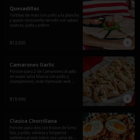
Quesadillas
Tortillas de maiz con pollo a la plancha 
y queso mozzarella servido con salsas  
caseras, palta y pebre.
$12.000
Camarones Garlic
Porcion para 2 de Camarones al ajillo 
en suave salsa blanca con pollo y 
champiñones, todo flameado wok 
sobre papas fritas grandes y 
mayonesa de ajo.
$19.000
Clasica Chorrillana
Porción para dos con trozos de lomo 
liso, y pollo, vienesa y longaniza 
saltéales al wok sobre una cama de 