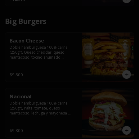
Big Burgers
Bacon Cheese
Doble hamburguesa 100% carne 
(250gr), Queso cheddar, queso 
mantecoso, tocino ahumado 
americano, cebolla caramelizada, aros 
de cebolla fritos y salsa BBQ en pan 
brioche y acompañado de papas 
$9.800
fritas.
Nacional
Doble hamburguesa 100% carne 
(250gr), Palta, tomate, queso 
mantecoso, lechuga y mayonesa 
casera y papa hilo, acompañado de 
papas fritas.
$9.800