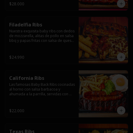
$28.000
Filadelfia Ribs
Nuestra exquisita baby ribs con dedos 
de mozzarella, alitas de pollo en salsa 
bbq y papas fritas con salsa de queso 
y tocino.
$24.990
California Ribs
Las famosas Baby Back Ribs cocinadas 
al horno con salsa barbacoa y 
ahumada a la parrilla, servidas con 
papas fritas, huevo y una longaniza 
ahumada XL a la parrilla.
$22.000
Texas Ribs