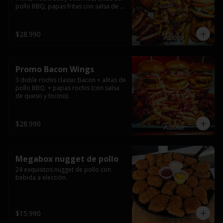
pollo BBQ, papas fritas con salsa de 
queso y tocino ahumado y salsas.
$28.990
Promo Bacon Wings
3 doble rochis classic bacon + alitas de 
pollo BBQ. + papas rochis (con salsa 
de queso y tocino).
$28.990
Megabox nugget de pollo
24 exquisitos nugget de pollo con 
bebida a elección.
$15.990