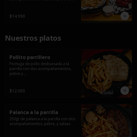
salsa bbq casera con porción de 
papas fritas.
$14.990
Nuestros platos
Pollito parrillero
Pechuga de pollo deshuesada a la 
parrilla con dos acompañamientos, 
pebre y 

 salsas.
$12.000
Palanca a la parrilla
250gr de palanca a la parrilla con dos 
acompañamientos, pebre, y salsas.