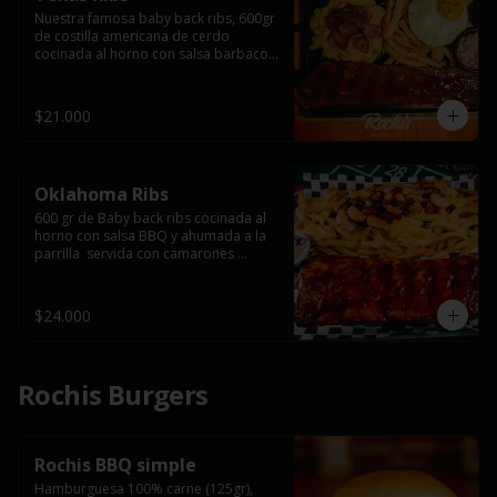
Nuestra famosa baby back ribs, 600gr 
de costilla americana de cerdo 
cocinada al horno con salsa barbacoa 
y ahumada a la parrilla, servida con 
macarrones en salsa de queso y 
tocino ahumado laminado, papas 
$21.000
fritas  y un huevo frito.
Oklahoma Ribs
600 gr de Baby back ribs cocinada al 
horno con salsa BBQ y ahumada a la 
parrilla  servida con camarones 
grillados, papas fritas, salsa de queso 
y tocino crispy.
$24.000
Rochis Burgers
Rochis BBQ simple
Hamburguesa 100% carne (125gr), 