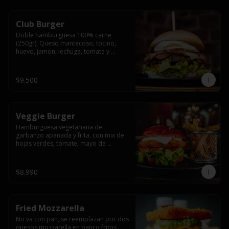
Club Burger
Doble hamburguesa 100% carne 
(250gr), Queso mantecoso, tocino, 
huevo, jamon, lechuga, tomate y 
mayonesa, acompañado de papas 
fritas.
$9.500
Veggie Burger
Hamburguesa vegetariana de 
garbanzo apanada y frita, con mix de 
hojas verdes, tomate, mayo de 
yogurth natural acompañado de 
papas fritas.
$8.990
Fried Mozzarella
No va con pan, se reemplazan por dos 
quesos mozzarella en panco fritos, 