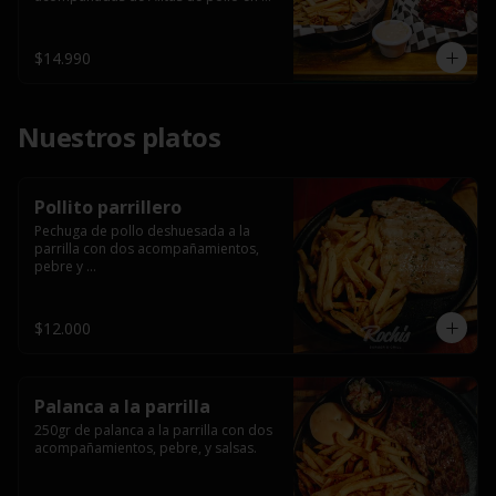
salsa bbq casera con porción de 
papas fritas.
$14.990
Nuestros platos
Pollito parrillero
Pechuga de pollo deshuesada a la 
parrilla con dos acompañamientos, 
pebre y 

 salsas.
$12.000
Palanca a la parrilla
250gr de palanca a la parrilla con dos 
acompañamientos, pebre, y salsas.