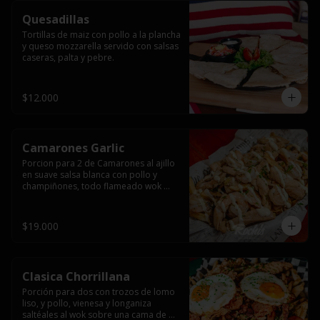
Quesadillas
Tortillas de maiz con pollo a la plancha 
y queso mozzarella servido con salsas  
caseras, palta y pebre.
$12.000
Camarones Garlic
Porcion para 2 de Camarones al ajillo 
en suave salsa blanca con pollo y 
champiñones, todo flameado wok 
sobre papas fritas grandes y 
mayonesa de ajo.
$19.000
Clasica Chorrillana
Porción para dos con trozos de lomo 
liso, y pollo, vienesa y longaniza 
saltéales al wok sobre una cama de 