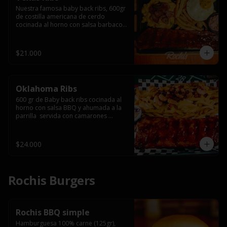
Nuestra famosa baby back ribs, 600gr 
de costilla americana de cerdo 
cocinada al horno con salsa barbacoa 
y ahumada a la parrilla, servida con 
macarrones en salsa de queso y 
tocino ahumado laminado, papas 
$21.000
fritas  y un huevo frito.
Oklahoma Ribs
600 gr de Baby back ribs cocinada al 
horno con salsa BBQ y ahumada a la 
parrilla  servida con camarones 
grillados, papas fritas, salsa de queso 
y tocino crispy.
$24.000
Rochis Burgers
Rochis BBQ simple
Hamburguesa 100% carne (125gr), 