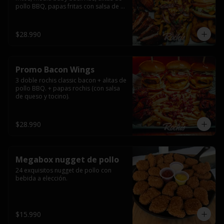
pollo BBQ, papas fritas con salsa de 
queso y tocino ahumado y salsas.
$28.990
Promo Bacon Wings
3 doble rochis classic bacon + alitas de 
pollo BBQ. + papas rochis (con salsa 
de queso y tocino).
$28.990
Megabox nugget de pollo
24 exquisitos nugget de pollo con 
bebida a elección.
$15.990