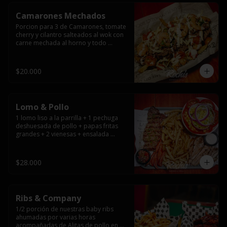
Camarones Mechados
Porcion para 3 de Camarones, tomate 
cherry y cilantro salteados al wok con 
carne mechada al horno y todo 
cubierto con queso mantecoso 
fundido sobre papas fritas y mayo 
casera.
$20.000
Lomo & Pollo
1 lomo liso a la parrilla + 1 pechuga 
deshuesada de pollo + papas fritas 
grandes + 2 vienesas + ensalada 
surtida + pebre + salsas
$28.000
Ribs & Company
1/2 porción de nuestras baby ribs 
ahumadas por varias horas 
acompañadas de Alitas de pollo en 