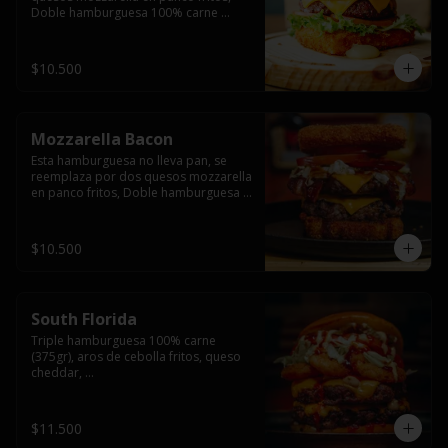
Doble hamburguesa 100% carne 
(250gr),  con queso cheddar, lechuga, 
tomate,  palta y mayo casera.
$10.500
Mozzarella Bacon
Esta hamburguesa no lleva pan, se 
reemplaza por dos quesos mozzarella 
en panco fritos, Doble hamburguesa 
100% carne (250gr), queso cheddar, 
tocino ahumado, lechuga, tomate y 
salsa BBQ acompañado de papas 
$10.500
fritas.
South Florida
Triple hamburguesa 100% carne 
(375gr), aros de cebolla fritos, queso 
cheddar, 

lechuga, tomate, jalapeños, mayonesa 
casera y salsa picante.
$11.500