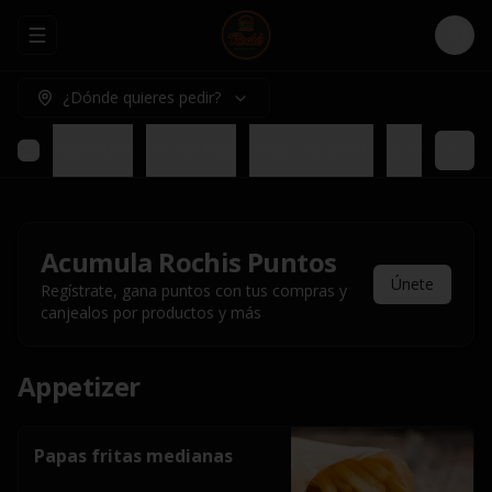
Abrir menu de navegación
Logi
¿Dónde quieres pedir?
Appetizer
Rochis Box
Para compartir
Nuestros pl
Acumula
Rochis Puntos
Únete
Regístrate, gana puntos con tus compras y
canjealos por productos y más
Appetizer
Papas fritas medianas