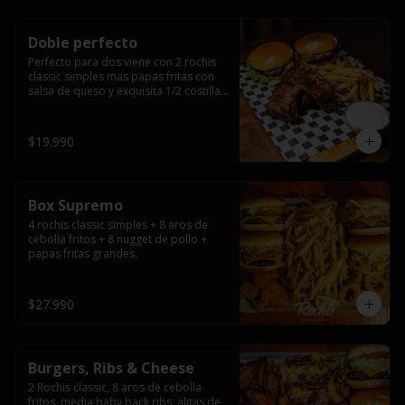
Doble perfecto
Perfecto para dos viene con 2 rochis 
classic simples mas papas fritas con 
salsa de queso y exquisita 1/2 costilla 
baby back ribs.
$19.990
Box Supremo
4 rochis classic simples + 8 aros de 
cebolla fritos + 8 nugget de pollo + 
papas fritas grandes.
$27.990
Burgers, Ribs & Cheese
2 Rochis classic, 8 aros de cebolla 
fritos, media baby back ribs, alitas de 