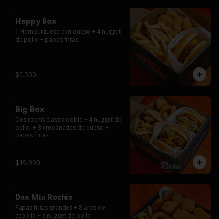
Happy Box
1 Hamburguesa con queso + 4 nugget 
de pollo + papas fritas
$9.500
Big Box
Dos rochis classic doble + 4 nugget de 
pollo  + 3 empanadas de queso + 
papas fritas
$19.990
Box Mix Rochis
Papas fritas grandes + 8 aros de 
cebolla + 8 nugget de pollo