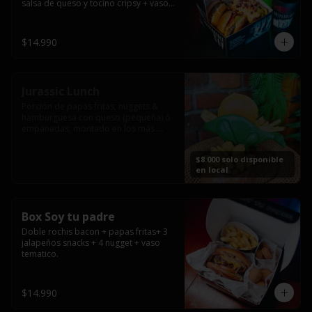
salsa de queso y tocino cripsy + vaso 
tematico de regalo.
$14.990
Jurassic Lunch
Porción de papas fritas, nuggets & 
hamburguesa con queso (pequeña) ó 
empanadas; montado en los más 
prehistóricos dinosaurios que 
acompañaran tu comida.

$8.000 solo disponible
**PRODUCTO DISPONIBLE PARA 
en local
CONSUMO EN EL LOCAL.
Box Soy tu padre
Doble rochis bacon + papas fritas+ 3 
jalapeños snacks + 4 nugget + vaso 
tematico.
$14.990