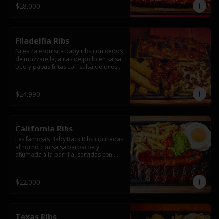
$28.000
Filadelfia Ribs
Nuestra exquisita baby ribs con dedos 
de mozzarella, alitas de pollo en salsa 
bbq y papas fritas con salsa de queso 
y tocino.
$24.990
California Ribs
Las famosas Baby Back Ribs cocinadas 
al horno con salsa barbacoa y 
ahumada a la parrilla, servidas con 
papas fritas, huevo y una longaniza 
ahumada XL a la parrilla.
$22.000
Texas Ribs