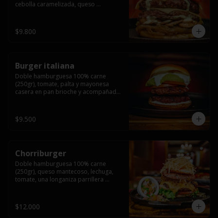
cebolla caramelizada, queso 
mantecoso, tomate y salsa verde en 
pan brioche y acompañado de papas 
fritas.
$9.800
Burger italiana
Doble hamburguesa 100% carne 
(250gr), tomate, palta y mayonesa 
casera en pan brioche y acompañado 
de papas fritas
$9.500
Chorriburger
Doble hamburguesa 100% carne 
(250gr), queso mantecoso, lechuga, 
tomate, una longaniza parrillera 
mediana, papa hilo, huevo, pebre y 
mayonesa casera acompañado de 
papas fritas.
$12.000