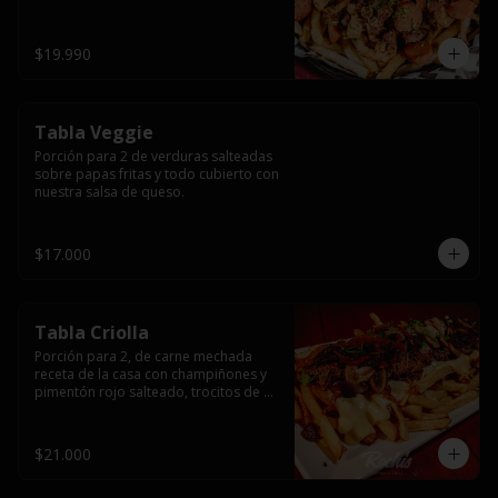
papas fritas y dos huevos fritos.
$19.990
Tabla Veggie
Porción para 2 de verduras salteadas 
sobre papas fritas y todo cubierto con 
nuestra salsa de queso.
$17.000
Tabla Criolla
Porción para 2, de carne mechada 
receta de la casa con champiñones y 
pimentón rojo salteado, trocitos de 
tocino laminado y todo cubierto de 
salsa de queso sobre una base de 
papas fritas.
$21.000