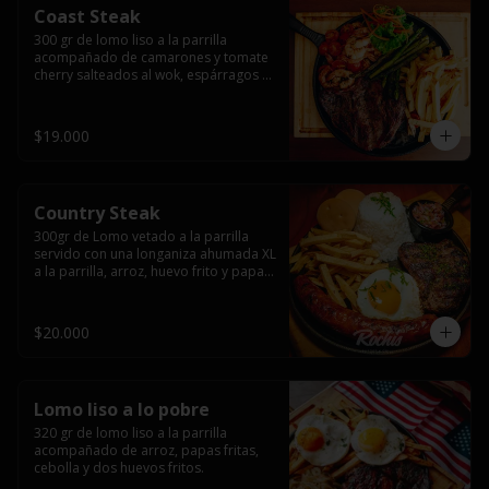
Coast Steak
300 gr de lomo liso a la parrilla 
acompañado de camarones y tomate 
cherry salteados al wok, espárragos 
grillados, papas fritas, pebre y salsas.
$19.000
Country Steak
300gr de Lomo vetado a la parrilla 
servido con una longaniza ahumada XL 
a la parrilla, arroz, huevo frito y papas 
fritas.
$20.000
Lomo liso a lo pobre
320 gr de lomo liso a la parrilla 
acompañado de arroz, papas fritas, 
cebolla y dos huevos fritos.