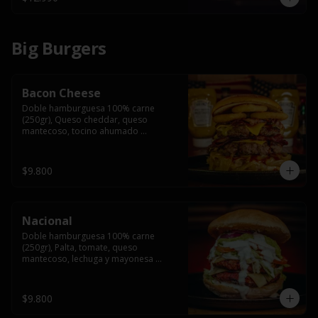
Big Burgers
Bacon Cheese
Doble hamburguesa 100% carne 
(250gr), Queso cheddar, queso 
mantecoso, tocino ahumado 
americano, cebolla caramelizada, aros 
de cebolla fritos y salsa BBQ en pan 
brioche y acompañado de papas 
$9.800
fritas.
Nacional
Doble hamburguesa 100% carne 
(250gr), Palta, tomate, queso 
mantecoso, lechuga y mayonesa 
casera y papa hilo, acompañado de 
papas fritas.
$9.800