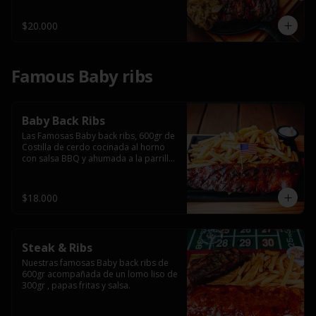
$20.000
Famous Baby ribs
Baby Back Ribs
Las Famosas Baby back ribs, 600gr de 
Costilla de cerdo cocinada al horno 
con salsa BBQ y ahumada a la parrilla 
acompañada de papas fritas.
$18.000
Steak & Ribs
Nuestras famosas Baby back ribs de 
600gr acompañada de un lomo liso de 
300gr , papas fritas y salsa.