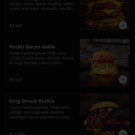
(250gr),  doble queso cheddar, doble 
tocino americano ahumado, cebolla 
caramelizada y salsa barbacoa.
$9.500
Rochis Bacon doble
Doble Hamburguesa 100% carne 
(250gr), Doble queso cheddar, tocino, 
lechuga, tomate y salsa rochis.
$9.500
King Smash Rochis
Cuatro Hamburguesas 100% carne 
(500gr),  con cuádruple cheddar, 
cuadruple bacon, pepinillos y salsa 
rochis.
$12.990