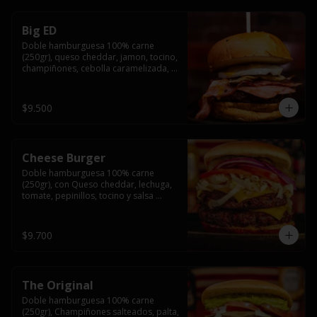
Big ED
Doble hamburguesa 100% carne 
(250gr), queso cheddar, jamon, tocino, 
champiñones, cebolla caramelizada, 
un huevo frito y salsa rochis.
$9.500
Cheese Burger
Doble hamburguesa 100% carne 
(250gr), con Queso cheddar, lechuga, 
tomate, pepinillos, tocino y salsa 
rochis.
$9.700
The Original
Doble hamburguesa 100% carne 
(250gr), Champiñones salteados, palta, 