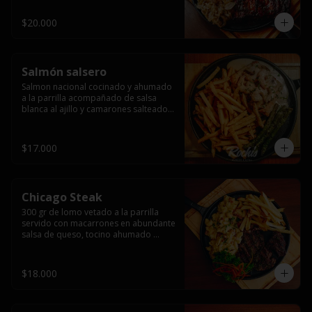
$20.000
Salmón salsero
Salmon nacional cocinado y ahumado 
a la parrilla acompañado de salsa 
blanca al ajillo y camarones salteados,  
espárragos grillados y papas fritas, 
pebre, y salsas.
$17.000
Chicago Steak
300 gr de lomo vetado a la parrilla 
servido con macarrones en abundante 
salsa de queso, tocino ahumado 
laminado y champiñones grillados con 
papas fritas, pebre y salsas..
$18.000