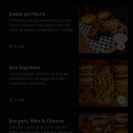
Doble perfecto
Perfecto para dos viene con 2 rochis 
classic simples mas papas fritas con 
salsa de queso y exquisita 1/2 costilla 
baby back ribs.
$19.990
Box Supremo
4 rochis classic simples + 8 aros de 
cebolla fritos + 8 nugget de pollo + 
papas fritas grandes.
$27.990
Burgers, Ribs & Cheese
2 Rochis classic, 8 aros de cebolla 
fritos, media baby back ribs, alitas de 