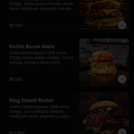
(250gr),  doble queso cheddar, doble 
tocino americano ahumado, cebolla 
caramelizada y salsa barbacoa.
$9.500
Rochis Bacon doble
Doble Hamburguesa 100% carne 
(250gr), Doble queso cheddar, tocino, 
lechuga, tomate y salsa rochis.
$9.500
King Smash Rochis
Cuatro Hamburguesas 100% carne 
(500gr),  con cuádruple cheddar, 
cuadruple bacon, pepinillos y salsa 
rochis.
$12.990