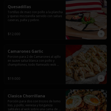
Quesadillas
Tortillas de maiz con pollo a la plancha 
y queso mozzarella servido con salsas  
caseras, palta y pebre.
$12.000
Camarones Garlic
Porcion para 2 de Camarones al ajillo 
en suave salsa blanca con pollo y 
champiñones, todo flameado wok 
sobre papas fritas grandes y 
mayonesa de ajo.
$19.000
Clasica Chorrillana
Porción para dos con trozos de lomo 
liso, y pollo, vienesa y longaniza 
saltéales al wok sobre una cama de 