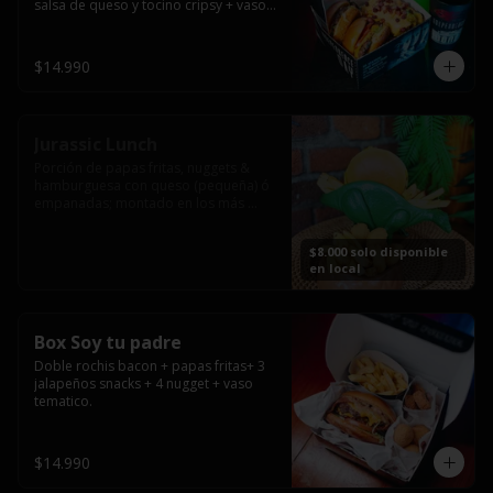
salsa de queso y tocino cripsy + vaso 
tematico de regalo.
$14.990
Jurassic Lunch
Porción de papas fritas, nuggets & 
hamburguesa con queso (pequeña) ó 
empanadas; montado en los más 
prehistóricos dinosaurios que 
acompañaran tu comida.

$8.000 solo disponible
**PRODUCTO DISPONIBLE PARA 
en local
CONSUMO EN EL LOCAL.
Box Soy tu padre
Doble rochis bacon + papas fritas+ 3 
jalapeños snacks + 4 nugget + vaso 
tematico.
$14.990