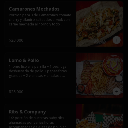
Camarones Mechados
Porcion para 3 de Camarones, tomate 
cherry y cilantro salteados al wok con 
carne mechada al horno y todo 
cubierto con queso mantecoso 
fundido sobre papas fritas y mayo 
casera.
$20.000
Lomo & Pollo
1 lomo liso a la parrilla + 1 pechuga 
deshuesada de pollo + papas fritas 
grandes + 2 vienesas + ensalada 
surtida + pebre + salsas
$28.000
Ribs & Company
1/2 porción de nuestras baby ribs 
ahumadas por varias horas 
acompañadas de Alitas de pollo en 