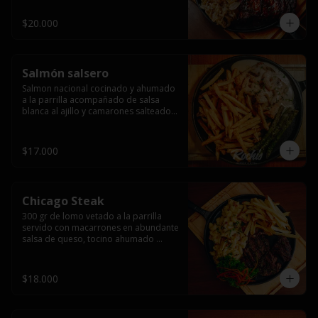
$20.000
Salmón salsero
Salmon nacional cocinado y ahumado 
a la parrilla acompañado de salsa 
blanca al ajillo y camarones salteados,  
espárragos grillados y papas fritas, 
pebre, y salsas.
$17.000
Chicago Steak
300 gr de lomo vetado a la parrilla 
servido con macarrones en abundante 
salsa de queso, tocino ahumado 
laminado y champiñones grillados con 
papas fritas, pebre y salsas..
$18.000