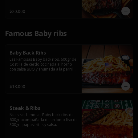
$20.000
Famous Baby ribs
Baby Back Ribs
Las Famosas Baby back ribs, 600gr de 
Costilla de cerdo cocinada al horno 
con salsa BBQ y ahumada a la parrilla 
acompañada de papas fritas.
$18.000
Steak & Ribs
Nuestras famosas Baby back ribs de 
600gr acompañada de un lomo liso de 
300gr , papas fritas y salsa.