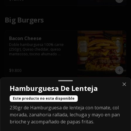
Big Burgers
Bacon Cheese
Doble hamburguesa 100% carne 
(250gr), Queso cheddar, queso 
mantecoso, tocino ahumado 
americano, cebolla caramelizada, aros 
de cebolla fritos y salsa BBQ en pan 
brioche y acompañado de papas 
$9.800
fritas.
Hamburguesa De Lenteja
Nacional
Doble hamburguesa 100% carne 
Este producto no esta disponible
(250gr), Palta, tomate, queso 
mantecoso, lechuga y mayonesa 
230gr de Hamburguesa de lenteja con tomate, col
casera y papa hilo, acompañado de 
morada, zanahoria rallada, lechuga y mayo en pan
papas fritas.
brioche y acompañado de papas fritas.
$9.800