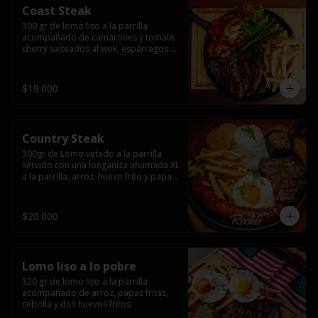
Coast Steak
300 gr de lomo liso a la parrilla 
acompañado de camarones y tomate 
cherry salteados al wok, espárragos 
grillados, papas fritas, pebre y salsas.
$19.000
Country Steak
300gr de Lomo vetado a la parrilla 
servido con una longaniza ahumada XL 
a la parrilla, arroz, huevo frito y papas 
fritas.
$20.000
Lomo liso a lo pobre
320 gr de lomo liso a la parrilla 
acompañado de arroz, papas fritas, 
cebolla y dos huevos fritos.