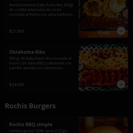
Nuestra famosa baby back ribs, 600gr 
de costilla americana de cerdo 
cocinada al horno con salsa barbacoa 
y ahumada a la parrilla, servida con 
macarrones en salsa de queso y 
tocino ahumado laminado, papas 
$21.000
fritas  y un huevo frito.
Oklahoma Ribs
600 gr de Baby back ribs cocinada al 
horno con salsa BBQ y ahumada a la 
parrilla  servida con camarones 
grillados, papas fritas, salsa de queso 
y tocino crispy.
$24.000
Rochis Burgers
Rochis BBQ simple
Hamburguesa 100% carne (125gr), 