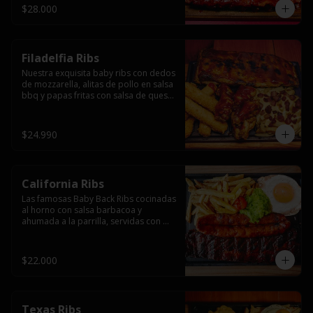
$28.000
Filadelfia Ribs
Nuestra exquisita baby ribs con dedos 
de mozzarella, alitas de pollo en salsa 
bbq y papas fritas con salsa de queso 
y tocino.
$24.990
California Ribs
Las famosas Baby Back Ribs cocinadas 
al horno con salsa barbacoa y 
ahumada a la parrilla, servidas con 
papas fritas, huevo y una longaniza 
ahumada XL a la parrilla.
$22.000
Texas Ribs