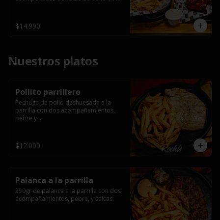
salsa bbq casera con porción de 
papas fritas.
$14.990
Nuestros platos
Pollito parrillero
Pechuga de pollo deshuesada a la 
parrilla con dos acompañamientos, 
pebre y 

 salsas.
$12.000
Palanca a la parrilla
250gr de palanca a la parrilla con dos 
acompañamientos, pebre, y salsas.