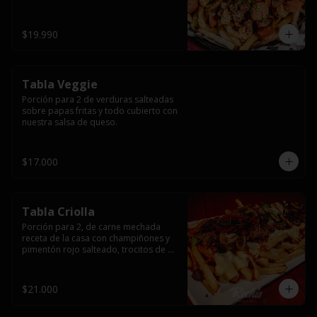
papas fritas y dos huevos fritos.
$19.990
Tabla Veggie
Porción para 2 de verduras salteadas 
sobre papas fritas y todo cubierto con 
nuestra salsa de queso.
$17.000
Tabla Criolla
Porción para 2, de carne mechada 
receta de la casa con champiñones y 
pimentón rojo salteado, trocitos de 
tocino laminado y todo cubierto de 
salsa de queso sobre una base de 
papas fritas.
$21.000