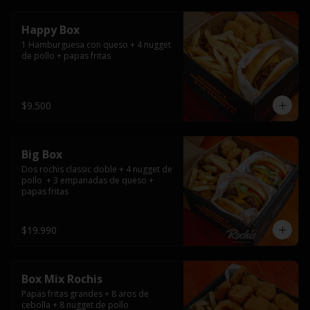
Happy Box
1 Hamburguesa con queso + 4 nugget 
de pollo + papas fritas
$9.500
Big Box
Dos rochis classic doble + 4 nugget de 
pollo  + 3 empanadas de queso + 
papas fritas
$19.990
Box Mix Rochis
Papas fritas grandes + 8 aros de 
cebolla + 8 nugget de pollo