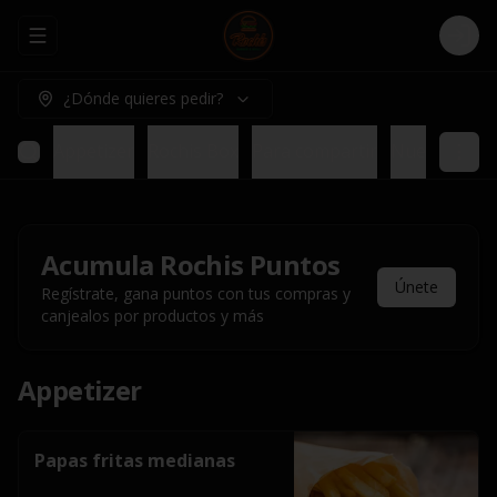
Abrir menu de navegación
Logi
¿Dónde quieres pedir?
Appetizer
Rochis Box
Para compartir
Nuestros pl
Acumula
Rochis Puntos
Únete
Regístrate, gana puntos con tus compras y
canjealos por productos y más
Appetizer
Papas fritas medianas