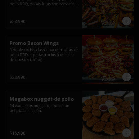
pollo BBQ, papas fritas con salsa de 
queso y tocino ahumado y salsas.
$28.990
Promo Bacon Wings
3 doble rochis classic bacon + alitas de 
pollo BBQ. + papas rochis (con salsa 
de queso y tocino).
$28.990
Megabox nugget de pollo
24 exquisitos nugget de pollo con 
bebida a elección.
$15.990