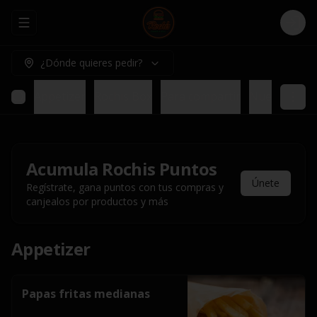
Abrir menu de navegación
Logi
¿Dónde quieres pedir?
Appetizer
Rochis Box
Para compartir
Nuestros pl
Acumula
Rochis Puntos
Únete
Regístrate, gana puntos con tus compras y
canjealos por productos y más
Appetizer
Papas fritas medianas