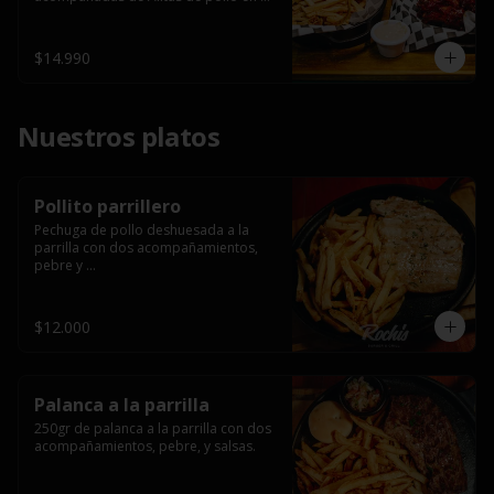
salsa bbq casera con porción de 
papas fritas.
$14.990
Nuestros platos
Pollito parrillero
Pechuga de pollo deshuesada a la 
parrilla con dos acompañamientos, 
pebre y 

 salsas.
$12.000
Palanca a la parrilla
250gr de palanca a la parrilla con dos 
acompañamientos, pebre, y salsas.