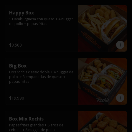
Happy Box
1 Hamburguesa con queso + 4 nugget 
de pollo + papas fritas
$9.500
Big Box
Dos rochis classic doble + 4 nugget de 
pollo  + 3 empanadas de queso + 
papas fritas
$19.990
Box Mix Rochis
Papas fritas grandes + 8 aros de 
cebolla + 8 nugget de pollo