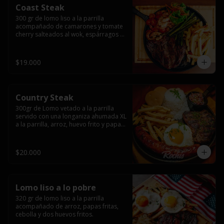
Coast Steak
300 gr de lomo liso a la parrilla 
acompañado de camarones y tomate 
cherry salteados al wok, espárragos 
grillados, papas fritas, pebre y salsas.
$19.000
Country Steak
300gr de Lomo vetado a la parrilla 
servido con una longaniza ahumada XL 
a la parrilla, arroz, huevo frito y papas 
fritas.
$20.000
Lomo liso a lo pobre
320 gr de lomo liso a la parrilla 
acompañado de arroz, papas fritas, 
cebolla y dos huevos fritos.