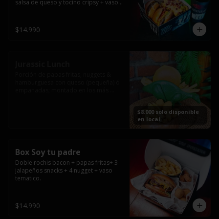
salsa de queso y tocino cripsy + vaso 
tematico de regalo.
$14.990
Jurassic Lunch
Porción de papas fritas, nuggets & 
hamburguesa con queso (pequeña) ó 
empanadas; montado en los más 
prehistóricos dinosaurios que 
acompañaran tu comida.

$8.000 solo disponible
**PRODUCTO DISPONIBLE PARA 
en local
CONSUMO EN EL LOCAL.
Box Soy tu padre
Doble rochis bacon + papas fritas+ 3 
jalapeños snacks + 4 nugget + vaso 
tematico.
$14.990