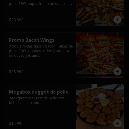
pollo BBQ, papas fritas con salsa de 
queso y tocino ahumado y salsas.
$28.990
Promo Bacon Wings
3 doble rochis classic bacon + alitas de 
pollo BBQ. + papas rochis (con salsa 
de queso y tocino).
$28.990
Megabox nugget de pollo
24 exquisitos nugget de pollo con 
bebida a elección.
$15.990