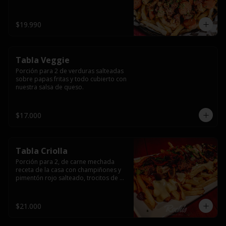
papas fritas y dos huevos fritos.
$19.990
Tabla Veggie
Porción para 2 de verduras salteadas 
sobre papas fritas y todo cubierto con 
nuestra salsa de queso.
$17.000
Tabla Criolla
Porción para 2, de carne mechada 
receta de la casa con champiñones y 
pimentón rojo salteado, trocitos de 
tocino laminado y todo cubierto de 
salsa de queso sobre una base de 
papas fritas.
$21.000