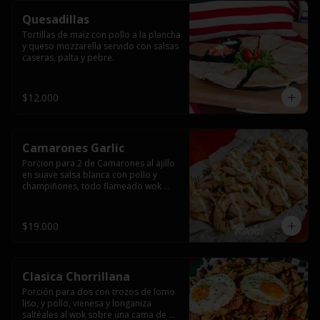
Quesadillas
Tortillas de maiz con pollo a la plancha 
y queso mozzarella servido con salsas  
caseras, palta y pebre.
$12.000
Camarones Garlic
Porcion para 2 de Camarones al ajillo 
en suave salsa blanca con pollo y 
champiñones, todo flameado wok 
sobre papas fritas grandes y 
mayonesa de ajo.
$19.000
Clasica Chorrillana
Porción para dos con trozos de lomo 
liso, y pollo, vienesa y longaniza 
saltéales al wok sobre una cama de 