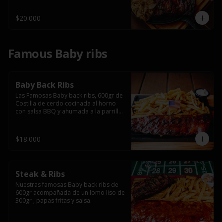
$20.000
Famous Baby ribs
Baby Back Ribs
Las Famosas Baby back ribs, 600gr de 
Costilla de cerdo cocinada al horno 
con salsa BBQ y ahumada a la parrilla 
acompañada de papas fritas.
$18.000
Steak & Ribs
Nuestras famosas Baby back ribs de 
600gr acompañada de un lomo liso de 
300gr , papas fritas y salsa.