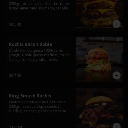
(250gr),  doble queso cheddar, doble 
tocino americano ahumado, cebolla 
caramelizada y salsa barbacoa.
$9.500
Rochis Bacon doble
Doble Hamburguesa 100% carne 
(250gr), Doble queso cheddar, tocino, 
lechuga, tomate y salsa rochis.
$9.500
King Smash Rochis
Cuatro Hamburguesas 100% carne 
(500gr),  con cuádruple cheddar, 
cuadruple bacon, pepinillos y salsa 
rochis.
$12.990