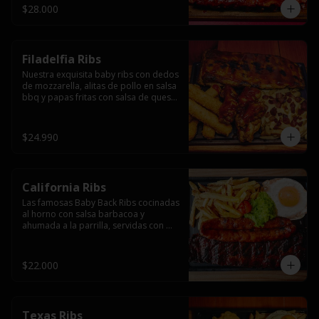
$28.000
Filadelfia Ribs
Nuestra exquisita baby ribs con dedos 
de mozzarella, alitas de pollo en salsa 
bbq y papas fritas con salsa de queso 
y tocino.
$24.990
California Ribs
Las famosas Baby Back Ribs cocinadas 
al horno con salsa barbacoa y 
ahumada a la parrilla, servidas con 
papas fritas, huevo y una longaniza 
ahumada XL a la parrilla.
$22.000
Texas Ribs