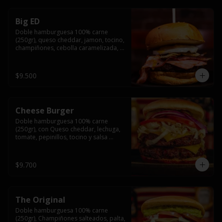
Big ED
Doble hamburguesa 100% carne 
(250gr), queso cheddar, jamon, tocino, 
champiñones, cebolla caramelizada, 
un huevo frito y salsa rochis.
$9.500
Cheese Burger
Doble hamburguesa 100% carne 
(250gr), con Queso cheddar, lechuga, 
tomate, pepinillos, tocino y salsa 
rochis.
$9.700
The Original
Doble hamburguesa 100% carne 
(250gr), Champiñones salteados, palta, 