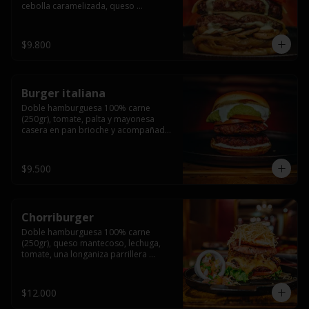
cebolla caramelizada, queso 
mantecoso, tomate y salsa verde en 
pan brioche y acompañado de papas 
fritas.
$9.800
Burger italiana
Doble hamburguesa 100% carne 
(250gr), tomate, palta y mayonesa 
casera en pan brioche y acompañado 
de papas fritas
$9.500
Chorriburger
Doble hamburguesa 100% carne 
(250gr), queso mantecoso, lechuga, 
tomate, una longaniza parrillera 
mediana, papa hilo, huevo, pebre y 
mayonesa casera acompañado de 
papas fritas.
$12.000