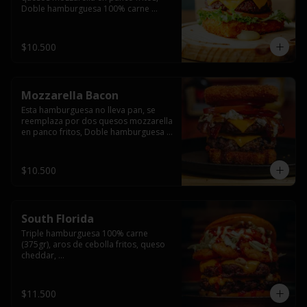
Doble hamburguesa 100% carne 
(250gr),  con queso cheddar, lechuga, 
tomate,  palta y mayo casera.
$10.500
Mozzarella Bacon
Esta hamburguesa no lleva pan, se 
reemplaza por dos quesos mozzarella 
en panco fritos, Doble hamburguesa 
100% carne (250gr), queso cheddar, 
tocino ahumado, lechuga, tomate y 
salsa BBQ acompañado de papas 
$10.500
fritas.
South Florida
Triple hamburguesa 100% carne 
(375gr), aros de cebolla fritos, queso 
cheddar, 

lechuga, tomate, jalapeños, mayonesa 
casera y salsa picante.
$11.500