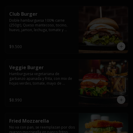
Club Burger
Doble hamburguesa 100% carne 
(250gr), Queso mantecoso, tocino, 
huevo, jamon, lechuga, tomate y 
mayonesa, acompañado de papas 
fritas.
$9.500
Veggie Burger
Hamburguesa vegetariana de 
garbanzo apanada y frita, con mix de 
hojas verdes, tomate, mayo de 
yogurth natural acompañado de 
papas fritas.
$8.990
Fried Mozzarella
No va con pan, se reemplazan por dos 
quesos mozzarella en panco fritos, 