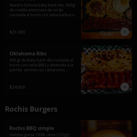
Nuestra famosa baby back ribs, 600gr 
de costilla americana de cerdo 
cocinada al horno con salsa barbacoa 
y ahumada a la parrilla, servida con 
macarrones en salsa de queso y 
tocino ahumado laminado, papas 
$21.000
fritas  y un huevo frito.
Oklahoma Ribs
600 gr de Baby back ribs cocinada al 
horno con salsa BBQ y ahumada a la 
parrilla  servida con camarones 
grillados, papas fritas, salsa de queso 
y tocino crispy.
$24.000
Rochis Burgers
Rochis BBQ simple
Hamburguesa 100% carne (125gr), 