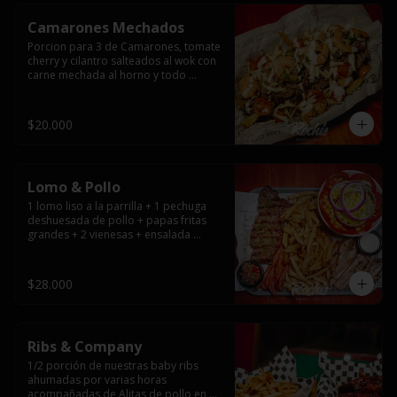
Camarones Mechados
Porcion para 3 de Camarones, tomate 
cherry y cilantro salteados al wok con 
carne mechada al horno y todo 
cubierto con queso mantecoso 
fundido sobre papas fritas y mayo 
casera.
$20.000
Lomo & Pollo
1 lomo liso a la parrilla + 1 pechuga 
deshuesada de pollo + papas fritas 
grandes + 2 vienesas + ensalada 
surtida + pebre + salsas
$28.000
Ribs & Company
1/2 porción de nuestras baby ribs 
ahumadas por varias horas 
acompañadas de Alitas de pollo en 