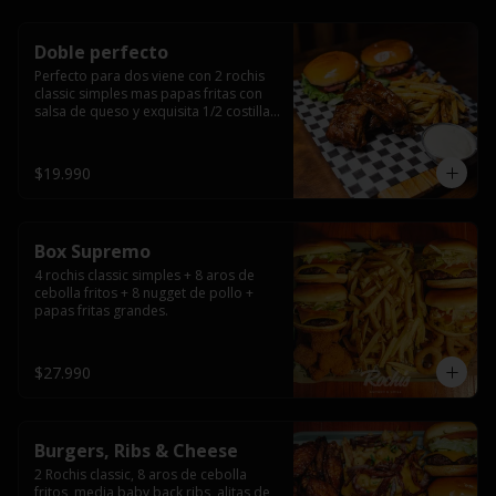
Doble perfecto
Perfecto para dos viene con 2 rochis 
classic simples mas papas fritas con 
salsa de queso y exquisita 1/2 costilla 
baby back ribs.
$19.990
Box Supremo
4 rochis classic simples + 8 aros de 
cebolla fritos + 8 nugget de pollo + 
papas fritas grandes.
$27.990
Burgers, Ribs & Cheese
2 Rochis classic, 8 aros de cebolla 
fritos, media baby back ribs, alitas de 