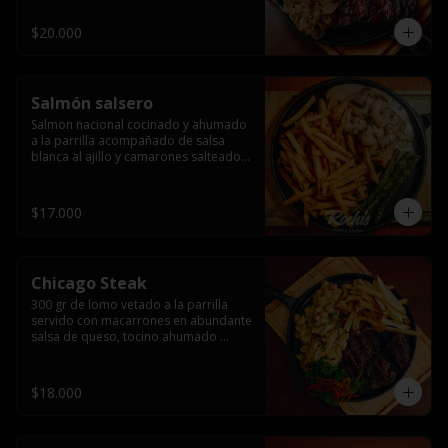
$20.000
Salmón salsero
Salmon nacional cocinado y ahumado 
a la parrilla acompañado de salsa 
blanca al ajillo y camarones salteados,  
espárragos grillados y papas fritas, 
pebre, y salsas.
$17.000
Chicago Steak
300 gr de lomo vetado a la parrilla 
servido con macarrones en abundante 
salsa de queso, tocino ahumado 
laminado y champiñones grillados con 
papas fritas, pebre y salsas..
$18.000