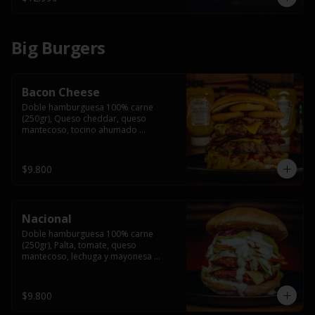
Big Burgers
Bacon Cheese
Doble hamburguesa 100% carne 
(250gr), Queso cheddar, queso 
mantecoso, tocino ahumado 
americano, cebolla caramelizada, aros 
de cebolla fritos y salsa BBQ en pan 
brioche y acompañado de papas 
$9.800
fritas.
Nacional
Doble hamburguesa 100% carne 
(250gr), Palta, tomate, queso 
mantecoso, lechuga y mayonesa 
casera y papa hilo, acompañado de 
papas fritas.
$9.800