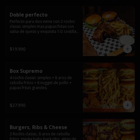
Doble perfecto
Perfecto para dos viene con 2 rochis 
classic simples mas papas fritas con 
salsa de queso y exquisita 1/2 costilla 
baby back ribs.
$19.990
Box Supremo
4 rochis classic simples + 8 aros de 
cebolla fritos + 8 nugget de pollo + 
papas fritas grandes.
$27.990
Burgers, Ribs & Cheese
2 Rochis classic, 8 aros de cebolla 
fritos, media baby back ribs, alitas de 