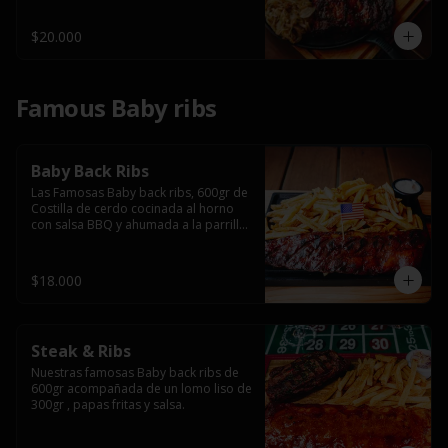
$20.000
Famous Baby ribs
Baby Back Ribs
Las Famosas Baby back ribs, 600gr de 
Costilla de cerdo cocinada al horno 
con salsa BBQ y ahumada a la parrilla 
acompañada de papas fritas.
$18.000
Steak & Ribs
Nuestras famosas Baby back ribs de 
600gr acompañada de un lomo liso de 
300gr , papas fritas y salsa.