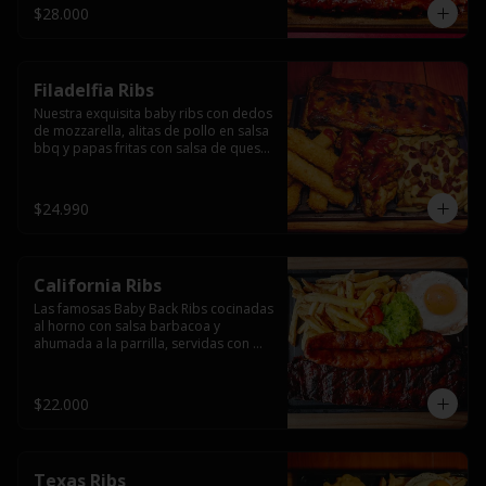
$28.000
Filadelfia Ribs
Nuestra exquisita baby ribs con dedos 
de mozzarella, alitas de pollo en salsa 
bbq y papas fritas con salsa de queso 
y tocino.
$24.990
California Ribs
Las famosas Baby Back Ribs cocinadas 
al horno con salsa barbacoa y 
ahumada a la parrilla, servidas con 
papas fritas, huevo y una longaniza 
ahumada XL a la parrilla.
$22.000
Texas Ribs