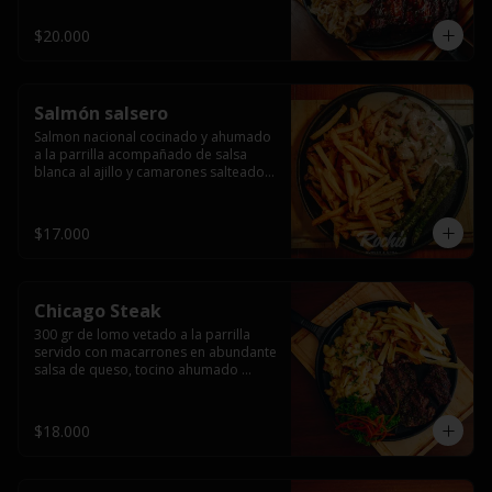
$20.000
Salmón salsero
Salmon nacional cocinado y ahumado 
a la parrilla acompañado de salsa 
blanca al ajillo y camarones salteados,  
espárragos grillados y papas fritas, 
pebre, y salsas.
$17.000
Chicago Steak
300 gr de lomo vetado a la parrilla 
servido con macarrones en abundante 
salsa de queso, tocino ahumado 
laminado y champiñones grillados con 
papas fritas, pebre y salsas..
$18.000