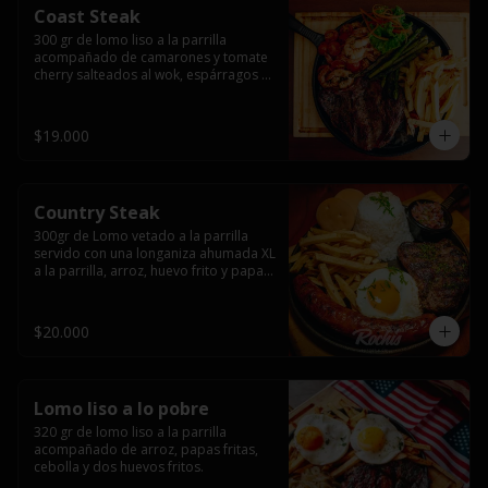
Coast Steak
300 gr de lomo liso a la parrilla 
acompañado de camarones y tomate 
cherry salteados al wok, espárragos 
grillados, papas fritas, pebre y salsas.
$19.000
Country Steak
300gr de Lomo vetado a la parrilla 
servido con una longaniza ahumada XL 
a la parrilla, arroz, huevo frito y papas 
fritas.
$20.000
Lomo liso a lo pobre
320 gr de lomo liso a la parrilla 
acompañado de arroz, papas fritas, 
cebolla y dos huevos fritos.