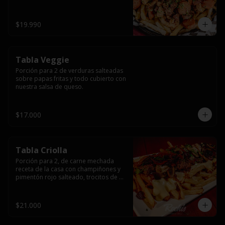
papas fritas y dos huevos fritos.
$19.990
Tabla Veggie
Porción para 2 de verduras salteadas 
sobre papas fritas y todo cubierto con 
nuestra salsa de queso.
$17.000
Tabla Criolla
Porción para 2, de carne mechada 
receta de la casa con champiñones y 
pimentón rojo salteado, trocitos de 
tocino laminado y todo cubierto de 
salsa de queso sobre una base de 
papas fritas.
$21.000