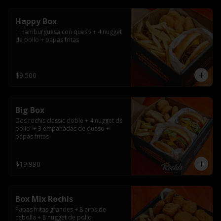
Happy Box
1 Hamburguesa con queso + 4 nugget 
de pollo + papas fritas
$9.500
Big Box
Dos rochis classic doble + 4 nugget de 
pollo  + 3 empanadas de queso + 
papas fritas
$19.990
Box Mix Rochis
Papas fritas grandes + 8 aros de 
cebolla + 8 nugget de pollo