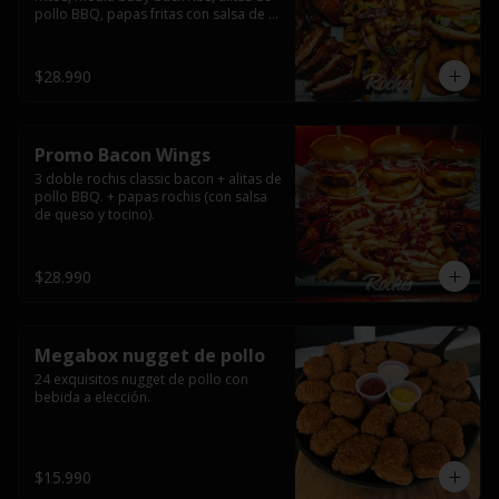
pollo BBQ, papas fritas con salsa de 
queso y tocino ahumado y salsas.
$28.990
Promo Bacon Wings
3 doble rochis classic bacon + alitas de 
pollo BBQ. + papas rochis (con salsa 
de queso y tocino).
$28.990
Megabox nugget de pollo
24 exquisitos nugget de pollo con 
bebida a elección.
$15.990