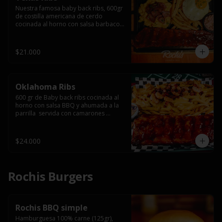
Nuestra famosa baby back ribs, 600gr 
de costilla americana de cerdo 
cocinada al horno con salsa barbacoa 
y ahumada a la parrilla, servida con 
macarrones en salsa de queso y 
tocino ahumado laminado, papas 
$21.000
fritas  y un huevo frito.
Oklahoma Ribs
600 gr de Baby back ribs cocinada al 
horno con salsa BBQ y ahumada a la 
parrilla  servida con camarones 
grillados, papas fritas, salsa de queso 
y tocino crispy.
$24.000
Rochis Burgers
Rochis BBQ simple
Hamburguesa 100% carne (125gr), 