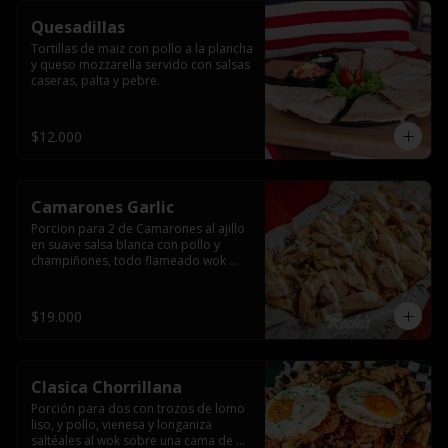
Quesadillas
Tortillas de maiz con pollo a la plancha 
y queso mozzarella servido con salsas  
caseras, palta y pebre.
$12.000
Camarones Garlic
Porcion para 2 de Camarones al ajillo 
en suave salsa blanca con pollo y 
champiñones, todo flameado wok 
sobre papas fritas grandes y 
mayonesa de ajo.
$19.000
Clasica Chorrillana
Porción para dos con trozos de lomo 
liso, y pollo, vienesa y longaniza 
saltéales al wok sobre una cama de 