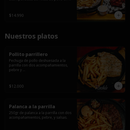
salsa bbq casera con porción de 
papas fritas.
$14.990
Nuestros platos
Pollito parrillero
Pechuga de pollo deshuesada a la 
parrilla con dos acompañamientos, 
pebre y 

 salsas.
$12.000
Palanca a la parrilla
250gr de palanca a la parrilla con dos 
acompañamientos, pebre, y salsas.