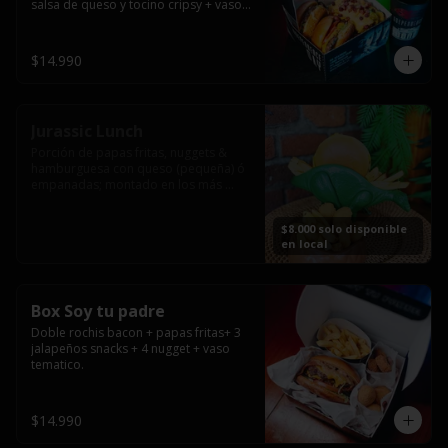
salsa de queso y tocino cripsy + vaso 
tematico de regalo.
$14.990
Jurassic Lunch
Porción de papas fritas, nuggets & 
hamburguesa con queso (pequeña) ó 
empanadas; montado en los más 
prehistóricos dinosaurios que 
acompañaran tu comida.

$8.000 solo disponible
**PRODUCTO DISPONIBLE PARA 
en local
CONSUMO EN EL LOCAL.
Box Soy tu padre
Doble rochis bacon + papas fritas+ 3 
jalapeños snacks + 4 nugget + vaso 
tematico.
$14.990