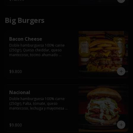
Big Burgers
Bacon Cheese
Doble hamburguesa 100% carne 
(250gr), Queso cheddar, queso 
mantecoso, tocino ahumado 
americano, cebolla caramelizada, aros 
de cebolla fritos y salsa BBQ en pan 
brioche y acompañado de papas 
$9.800
fritas.
Nacional
Doble hamburguesa 100% carne 
(250gr), Palta, tomate, queso 
mantecoso, lechuga y mayonesa 
casera y papa hilo, acompañado de 
papas fritas.
$9.800