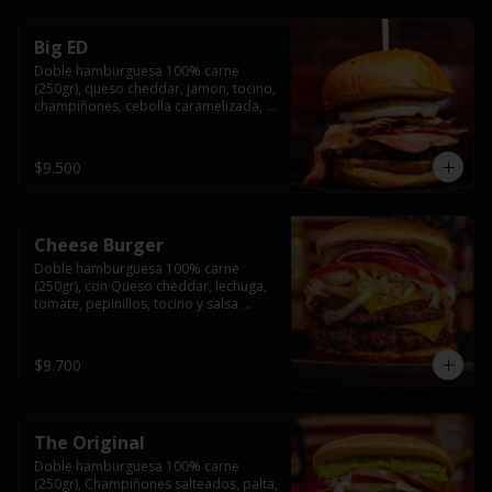
Big ED
Doble hamburguesa 100% carne 
(250gr), queso cheddar, jamon, tocino, 
champiñones, cebolla caramelizada, 
un huevo frito y salsa rochis.
$9.500
Cheese Burger
Doble hamburguesa 100% carne 
(250gr), con Queso cheddar, lechuga, 
tomate, pepinillos, tocino y salsa 
rochis.
$9.700
The Original
Doble hamburguesa 100% carne 
(250gr), Champiñones salteados, palta, 