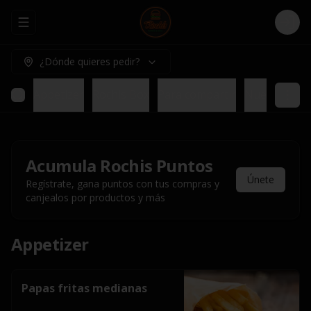
Abrir menu de navegación
Logi
¿Dónde quieres pedir?
Appetizer
Rochis Box
Para compartir
Nuestros pl
Acumula
Rochis Puntos
Únete
Regístrate, gana puntos con tus compras y
canjealos por productos y más
Appetizer
Papas fritas medianas