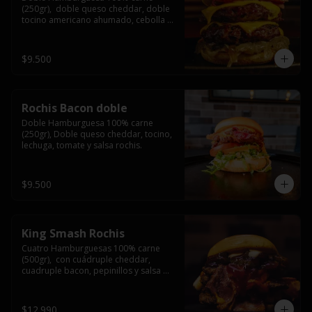
(250gr),  doble queso cheddar, doble 
tocino americano ahumado, cebolla 
caramelizada y salsa barbacoa.
$9.500
Rochis Bacon doble
Doble Hamburguesa 100% carne 
(250gr), Doble queso cheddar, tocino, 
lechuga, tomate y salsa rochis.
$9.500
King Smash Rochis
Cuatro Hamburguesas 100% carne 
(500gr),  con cuádruple cheddar, 
cuadruple bacon, pepinillos y salsa 
rochis.
$12.990