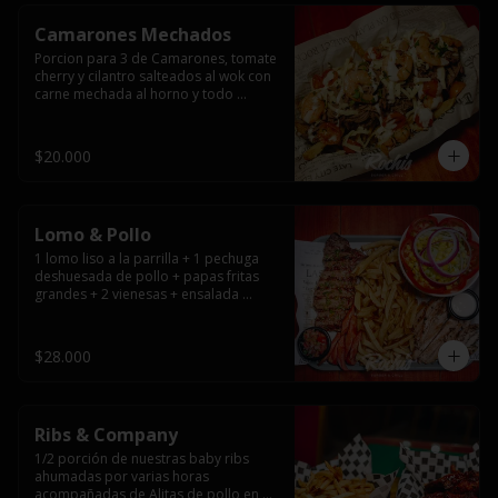
Camarones Mechados
Porcion para 3 de Camarones, tomate 
cherry y cilantro salteados al wok con 
carne mechada al horno y todo 
cubierto con queso mantecoso 
fundido sobre papas fritas y mayo 
casera.
$20.000
Lomo & Pollo
1 lomo liso a la parrilla + 1 pechuga 
deshuesada de pollo + papas fritas 
grandes + 2 vienesas + ensalada 
surtida + pebre + salsas
$28.000
Ribs & Company
1/2 porción de nuestras baby ribs 
ahumadas por varias horas 
acompañadas de Alitas de pollo en 