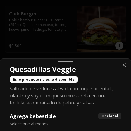
Club Burger
Doble hamburguesa 100% carne 
(250gr), Queso mantecoso, tocino, 
huevo, jamon, lechuga, tomate y 
mayonesa, acompañado de papas 
fritas.
$9.500
Veggie Burger
Quesadillas Veggie
Hamburguesa vegetariana de 
garbanzo apanada y frita, con mix de 
Este producto no esta disponible
hojas verdes, tomate, mayo de 
yogurth natural acompañado de 
Salteado de veduras al wok con toque oriental ,
papas fritas.
cilantro y soya con queso mozzarella en una
$8.990
tortilla, acompañado de pebre y salsas.
Agrega bebestible
Opcional
Fried Mozzarella
Seleccione al menos 1
No va con pan, se reemplazan por dos 
quesos mozzarella en panco fritos, 