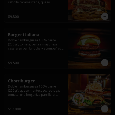
cebolla caramelizada, queso 
mantecoso, tomate y salsa verde en 
pan brioche y acompañado de papas 
fritas.
$9.800
Burger italiana
Doble hamburguesa 100% carne 
(250gr), tomate, palta y mayonesa 
casera en pan brioche y acompañado 
de papas fritas
$9.500
Chorriburger
Doble hamburguesa 100% carne 
(250gr), queso mantecoso, lechuga, 
tomate, una longaniza parrillera 
mediana, papa hilo, huevo, pebre y 
mayonesa casera acompañado de 
papas fritas.
$12.000