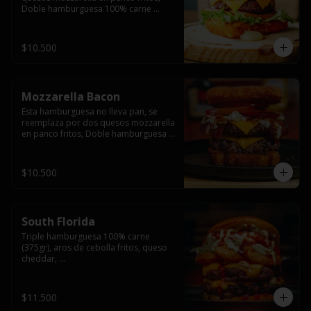
Doble hamburguesa 100% carne 
(250gr),  con queso cheddar, lechuga, 
tomate,  palta y mayo casera.
$10.500
Mozzarella Bacon
Esta hamburguesa no lleva pan, se 
reemplaza por dos quesos mozzarella 
en panco fritos, Doble hamburguesa 
100% carne (250gr), queso cheddar, 
tocino ahumado, lechuga, tomate y 
salsa BBQ acompañado de papas 
$10.500
fritas.
South Florida
Triple hamburguesa 100% carne 
(375gr), aros de cebolla fritos, queso 
cheddar, 

lechuga, tomate, jalapeños, mayonesa 
casera y salsa picante.
$11.500