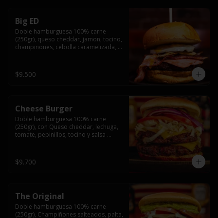
Big ED
Doble hamburguesa 100% carne 
(250gr), queso cheddar, jamon, tocino, 
champiñones, cebolla caramelizada, 
un huevo frito y salsa rochis.
$9.500
Cheese Burger
Doble hamburguesa 100% carne 
(250gr), con Queso cheddar, lechuga, 
tomate, pepinillos, tocino y salsa 
rochis.
$9.700
The Original
Doble hamburguesa 100% carne 
(250gr), Champiñones salteados, palta, 