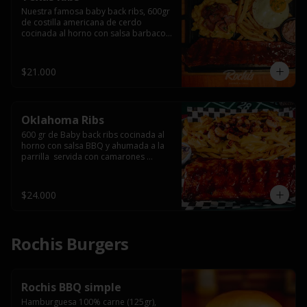
Nuestra famosa baby back ribs, 600gr 
de costilla americana de cerdo 
cocinada al horno con salsa barbacoa 
y ahumada a la parrilla, servida con 
macarrones en salsa de queso y 
tocino ahumado laminado, papas 
$21.000
fritas  y un huevo frito.
Oklahoma Ribs
600 gr de Baby back ribs cocinada al 
horno con salsa BBQ y ahumada a la 
parrilla  servida con camarones 
grillados, papas fritas, salsa de queso 
y tocino crispy.
$24.000
Rochis Burgers
Rochis BBQ simple
Hamburguesa 100% carne (125gr), 