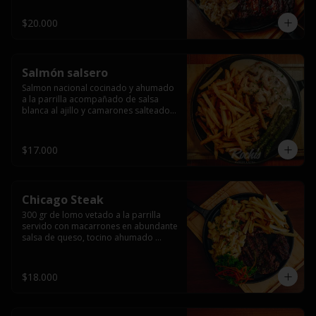
$20.000
Salmón salsero
Salmon nacional cocinado y ahumado 
a la parrilla acompañado de salsa 
blanca al ajillo y camarones salteados,  
espárragos grillados y papas fritas, 
pebre, y salsas.
$17.000
Chicago Steak
300 gr de lomo vetado a la parrilla 
servido con macarrones en abundante 
salsa de queso, tocino ahumado 
laminado y champiñones grillados con 
papas fritas, pebre y salsas..
$18.000