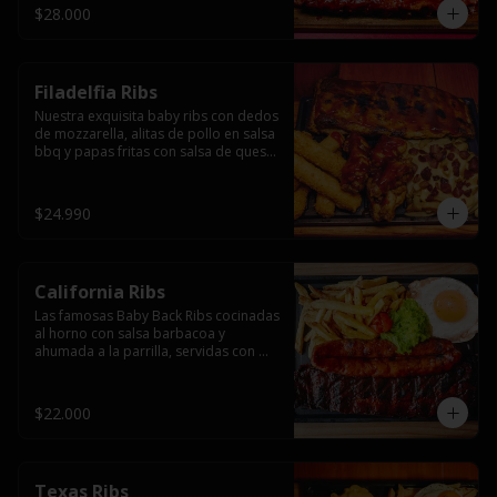
$28.000
Filadelfia Ribs
Nuestra exquisita baby ribs con dedos 
de mozzarella, alitas de pollo en salsa 
bbq y papas fritas con salsa de queso 
y tocino.
$24.990
California Ribs
Las famosas Baby Back Ribs cocinadas 
al horno con salsa barbacoa y 
ahumada a la parrilla, servidas con 
papas fritas, huevo y una longaniza 
ahumada XL a la parrilla.
$22.000
Texas Ribs