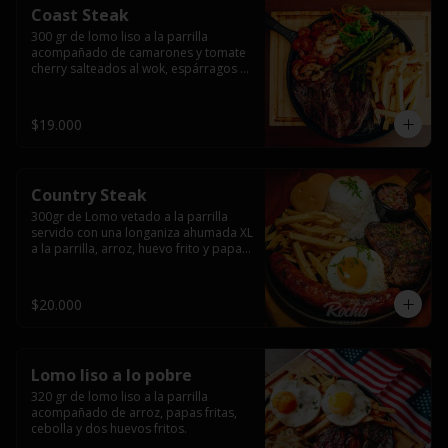
Coast Steak
300 gr de lomo liso a la parrilla 
acompañado de camarones y tomate 
cherry salteados al wok, espárragos 
grillados, papas fritas, pebre y salsas.
$19.000
Country Steak
300gr de Lomo vetado a la parrilla 
servido con una longaniza ahumada XL 
a la parrilla, arroz, huevo frito y papas 
fritas.
$20.000
Lomo liso a lo pobre
320 gr de lomo liso a la parrilla 
acompañado de arroz, papas fritas, 
cebolla y dos huevos fritos.