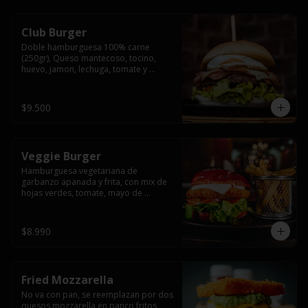
Club Burger
Doble hamburguesa 100% carne 
(250gr), Queso mantecoso, tocino, 
huevo, jamon, lechuga, tomate y 
mayonesa, acompañado de papas 
fritas.
$9.500
Veggie Burger
Hamburguesa vegetariana de 
garbanzo apanada y frita, con mix de 
hojas verdes, tomate, mayo de 
yogurth natural acompañado de 
papas fritas.
$8.990
Fried Mozzarella
No va con pan, se reemplazan por dos 
quesos mozzarella en panco fritos, 