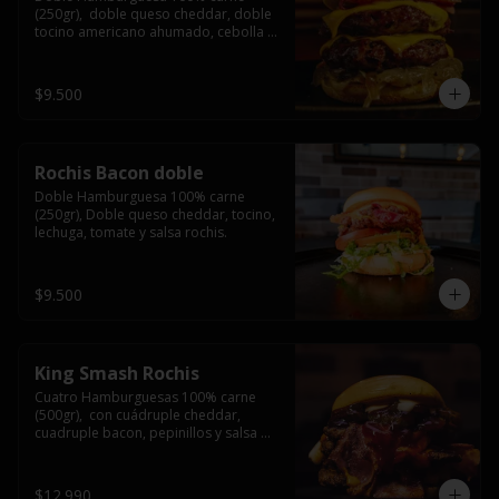
(250gr),  doble queso cheddar, doble 
tocino americano ahumado, cebolla 
caramelizada y salsa barbacoa.
$9.500
Rochis Bacon doble
Doble Hamburguesa 100% carne 
(250gr), Doble queso cheddar, tocino, 
lechuga, tomate y salsa rochis.
$9.500
King Smash Rochis
Cuatro Hamburguesas 100% carne 
(500gr),  con cuádruple cheddar, 
cuadruple bacon, pepinillos y salsa 
rochis.
$12.990