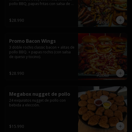
pollo BBQ, papas fritas con salsa de 
queso y tocino ahumado y salsas.
$28.990
Promo Bacon Wings
3 doble rochis classic bacon + alitas de 
pollo BBQ. + papas rochis (con salsa 
de queso y tocino).
$28.990
Megabox nugget de pollo
24 exquisitos nugget de pollo con 
bebida a elección.
$15.990