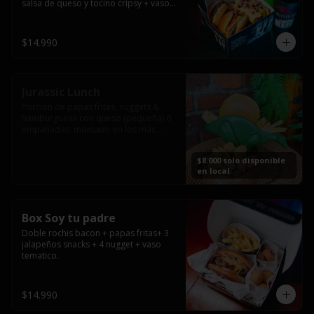
salsa de queso y tocino cripsy + vaso 
tematico de regalo.
$14.990
Jurassic Lunch
Porción de papas fritas, nuggets & 
hamburguesa con queso (pequeña) ó 
empanadas; montado en los más 
prehistóricos dinosaurios que 
acompañaran tu comida.

$8.000 solo disponible
**PRODUCTO DISPONIBLE PARA 
en local
CONSUMO EN EL LOCAL.
Box Soy tu padre
Doble rochis bacon + papas fritas+ 3 
jalapeños snacks + 4 nugget + vaso 
tematico.
$14.990