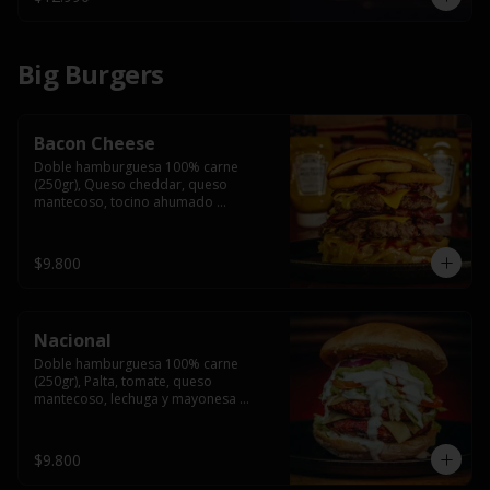
Big Burgers
Bacon Cheese
Doble hamburguesa 100% carne 
(250gr), Queso cheddar, queso 
mantecoso, tocino ahumado 
americano, cebolla caramelizada, aros 
de cebolla fritos y salsa BBQ en pan 
brioche y acompañado de papas 
$9.800
fritas.
Nacional
Doble hamburguesa 100% carne 
(250gr), Palta, tomate, queso 
mantecoso, lechuga y mayonesa 
casera y papa hilo, acompañado de 
papas fritas.
$9.800