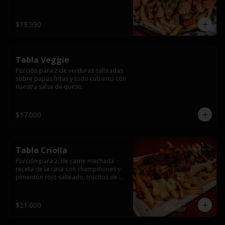
papas fritas y dos huevos fritos.
$19.990
Tabla Veggie
Porción para 2 de verduras salteadas 
sobre papas fritas y todo cubierto con 
nuestra salsa de queso.
$17.000
Tabla Criolla
Porción para 2, de carne mechada 
receta de la casa con champiñones y 
pimentón rojo salteado, trocitos de 
tocino laminado y todo cubierto de 
salsa de queso sobre una base de 
papas fritas.
$21.000