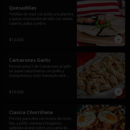
Quesadillas
Tortillas de maiz con pollo a la plancha 
y queso mozzarella servido con salsas  
caseras, palta y pebre.
$12.000
Camarones Garlic
Porcion para 2 de Camarones al ajillo 
en suave salsa blanca con pollo y 
champiñones, todo flameado wok 
sobre papas fritas grandes y 
mayonesa de ajo.
$19.000
Clasica Chorrillana
Porción para dos con trozos de lomo 
liso, y pollo, vienesa y longaniza 
saltéales al wok sobre una cama de 