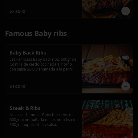
$20.000
Famous Baby ribs
Baby Back Ribs
Las Famosas Baby back ribs, 600gr de 
Costilla de cerdo cocinada al horno 
con salsa BBQ y ahumada a la parrilla 
acompañada de papas fritas.
$18.000
Steak & Ribs
Nuestras famosas Baby back ribs de 
600gr acompañada de un lomo liso de 
300gr , papas fritas y salsa.