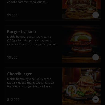
cebolla caramelizada, queso 
mantecoso, tomate y salsa verde en 
pan brioche y acompañado de papas 
fritas.
$9.800
Burger italiana
Doble hamburguesa 100% carne 
(250gr), tomate, palta y mayonesa 
casera en pan brioche y acompañado 
de papas fritas
$9.500
Chorriburger
Doble hamburguesa 100% carne 
(250gr), queso mantecoso, lechuga, 
tomate, una longaniza parrillera 
mediana, papa hilo, huevo, pebre y 
mayonesa casera acompañado de 
papas fritas.
$12.000