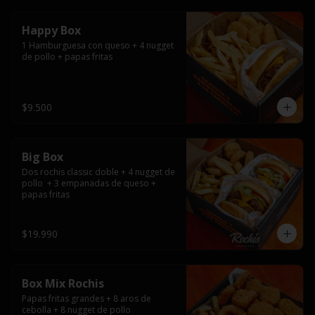
Happy Box
1 Hamburguesa con queso + 4 nugget 
de pollo + papas fritas
$9.500
Big Box
Dos rochis classic doble + 4 nugget de 
pollo  + 3 empanadas de queso + 
papas fritas
$19.990
Box Mix Rochis
Papas fritas grandes + 8 aros de 
cebolla + 8 nugget de pollo