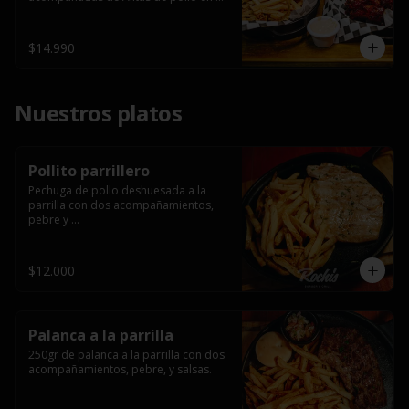
salsa bbq casera con porción de 
papas fritas.
$14.990
Nuestros platos
Pollito parrillero
Pechuga de pollo deshuesada a la 
parrilla con dos acompañamientos, 
pebre y 

 salsas.
$12.000
Palanca a la parrilla
250gr de palanca a la parrilla con dos 
acompañamientos, pebre, y salsas.