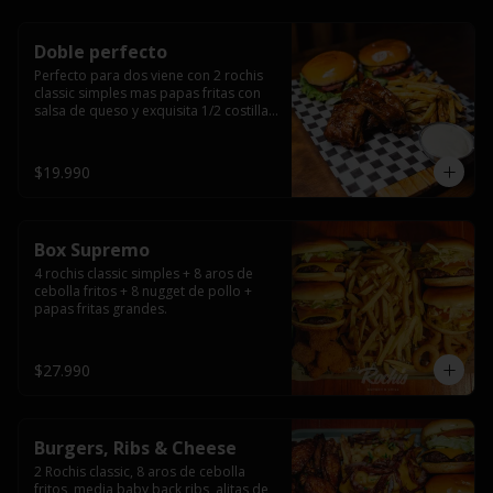
Doble perfecto
Perfecto para dos viene con 2 rochis 
classic simples mas papas fritas con 
salsa de queso y exquisita 1/2 costilla 
baby back ribs.
$19.990
Box Supremo
4 rochis classic simples + 8 aros de 
cebolla fritos + 8 nugget de pollo + 
papas fritas grandes.
$27.990
Burgers, Ribs & Cheese
2 Rochis classic, 8 aros de cebolla 
fritos, media baby back ribs, alitas de 