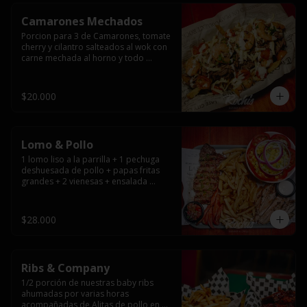
Camarones Mechados
Porcion para 3 de Camarones, tomate 
cherry y cilantro salteados al wok con 
carne mechada al horno y todo 
cubierto con queso mantecoso 
fundido sobre papas fritas y mayo 
casera.
$20.000
Lomo & Pollo
1 lomo liso a la parrilla + 1 pechuga 
deshuesada de pollo + papas fritas 
grandes + 2 vienesas + ensalada 
surtida + pebre + salsas
$28.000
Ribs & Company
1/2 porción de nuestras baby ribs 
ahumadas por varias horas 
acompañadas de Alitas de pollo en 