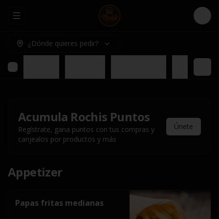
Abrir menu de navegación
Logi
¿Dónde quieres pedir?
Appetizer
Rochis Box
Para compartir
Nuestros pl
Acumula
Rochis Puntos
Únete
Regístrate, gana puntos con tus compras y
canjealos por productos y más
Appetizer
Papas fritas medianas