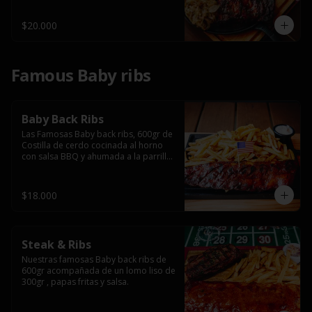
$20.000
Famous Baby ribs
Baby Back Ribs
Las Famosas Baby back ribs, 600gr de 
Costilla de cerdo cocinada al horno 
con salsa BBQ y ahumada a la parrilla 
acompañada de papas fritas.
$18.000
Steak & Ribs
Nuestras famosas Baby back ribs de 
600gr acompañada de un lomo liso de 
300gr , papas fritas y salsa.