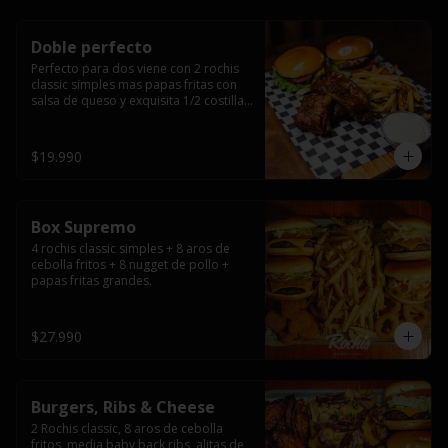
Doble perfecto
Perfecto para dos viene con 2 rochis 
classic simples mas papas fritas con 
salsa de queso y exquisita 1/2 costilla 
baby back ribs.
$19.990
Box Supremo
4 rochis classic simples + 8 aros de 
cebolla fritos + 8 nugget de pollo + 
papas fritas grandes.
$27.990
Burgers, Ribs & Cheese
2 Rochis classic, 8 aros de cebolla 
fritos, media baby back ribs, alitas de 