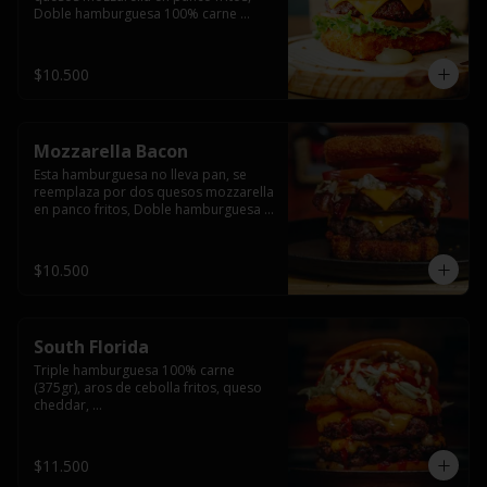
Doble hamburguesa 100% carne 
(250gr),  con queso cheddar, lechuga, 
tomate,  palta y mayo casera.
$10.500
Mozzarella Bacon
Esta hamburguesa no lleva pan, se 
reemplaza por dos quesos mozzarella 
en panco fritos, Doble hamburguesa 
100% carne (250gr), queso cheddar, 
tocino ahumado, lechuga, tomate y 
salsa BBQ acompañado de papas 
$10.500
fritas.
South Florida
Triple hamburguesa 100% carne 
(375gr), aros de cebolla fritos, queso 
cheddar, 

lechuga, tomate, jalapeños, mayonesa 
casera y salsa picante.
$11.500