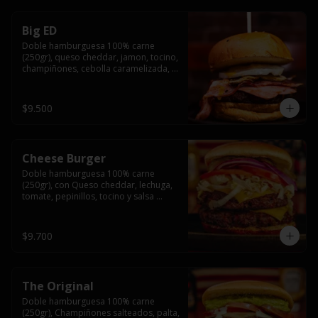
Big ED
Doble hamburguesa 100% carne 
(250gr), queso cheddar, jamon, tocino, 
champiñones, cebolla caramelizada, 
un huevo frito y salsa rochis.
$9.500
Cheese Burger
Doble hamburguesa 100% carne 
(250gr), con Queso cheddar, lechuga, 
tomate, pepinillos, tocino y salsa 
rochis.
$9.700
The Original
Doble hamburguesa 100% carne 
(250gr), Champiñones salteados, palta, 