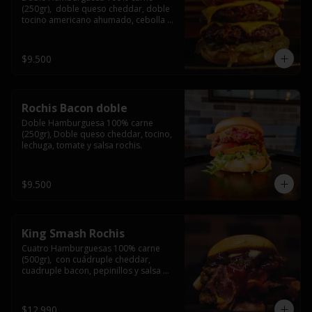
(250gr),  doble queso cheddar, doble 
tocino americano ahumado, cebolla 
caramelizada y salsa barbacoa.
$9.500
Rochis Bacon doble
Doble Hamburguesa 100% carne 
(250gr), Doble queso cheddar, tocino, 
lechuga, tomate y salsa rochis.
$9.500
King Smash Rochis
Cuatro Hamburguesas 100% carne 
(500gr),  con cuádruple cheddar, 
cuadruple bacon, pepinillos y salsa 
rochis.
$12.990