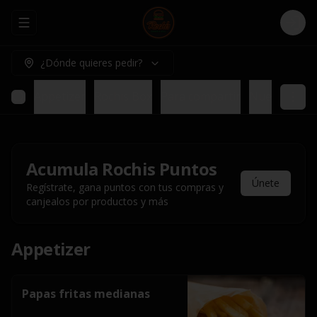
Abrir menu de navegación
Logi
¿Dónde quieres pedir?
Appetizer
Rochis Box
Para compartir
Nuestros pl
Acumula
Rochis Puntos
Únete
Regístrate, gana puntos con tus compras y
canjealos por productos y más
Appetizer
Papas fritas medianas