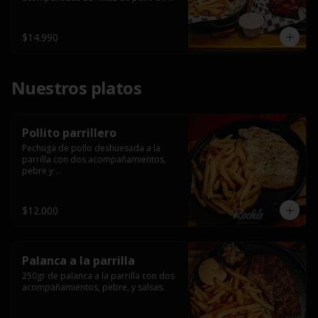
salsa bbq casera con porción de 
papas fritas.
$14.990
Nuestros platos
Pollito parrillero
Pechuga de pollo deshuesada a la 
parrilla con dos acompañamientos, 
pebre y 

 salsas.
$12.000
Palanca a la parrilla
250gr de palanca a la parrilla con dos 
acompañamientos, pebre, y salsas.