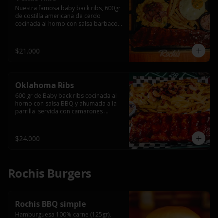
Nuestra famosa baby back ribs, 600gr 
de costilla americana de cerdo 
cocinada al horno con salsa barbacoa 
y ahumada a la parrilla, servida con 
macarrones en salsa de queso y 
tocino ahumado laminado, papas 
$21.000
fritas  y un huevo frito.
Oklahoma Ribs
600 gr de Baby back ribs cocinada al 
horno con salsa BBQ y ahumada a la 
parrilla  servida con camarones 
grillados, papas fritas, salsa de queso 
y tocino crispy.
$24.000
Rochis Burgers
Rochis BBQ simple
Hamburguesa 100% carne (125gr), 