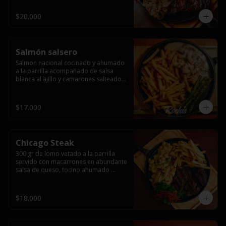
$20.000
Salmón salsero
Salmon nacional cocinado y ahumado 
a la parrilla acompañado de salsa 
blanca al ajillo y camarones salteados,  
espárragos grillados y papas fritas, 
pebre, y salsas.
$17.000
Chicago Steak
300 gr de lomo vetado a la parrilla 
servido con macarrones en abundante 
salsa de queso, tocino ahumado 
laminado y champiñones grillados con 
papas fritas, pebre y salsas..
$18.000