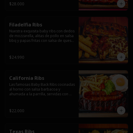
$28.000
Filadelfia Ribs
Nuestra exquisita baby ribs con dedos 
de mozzarella, alitas de pollo en salsa 
bbq y papas fritas con salsa de queso 
y tocino.
$24.990
California Ribs
Las famosas Baby Back Ribs cocinadas 
al horno con salsa barbacoa y 
ahumada a la parrilla, servidas con 
papas fritas, huevo y una longaniza 
ahumada XL a la parrilla.
$22.000
Texas Ribs