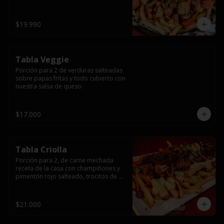
papas fritas y dos huevos fritos.
$19.990
Tabla Veggie
Porción para 2 de verduras salteadas 
sobre papas fritas y todo cubierto con 
nuestra salsa de queso.
$17.000
Tabla Criolla
Porción para 2, de carne mechada 
receta de la casa con champiñones y 
pimentón rojo salteado, trocitos de 
tocino laminado y todo cubierto de 
salsa de queso sobre una base de 
papas fritas.
$21.000