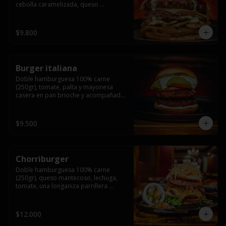
cebolla caramelizada, queso 
mantecoso, tomate y salsa verde en 
pan brioche y acompañado de papas 
fritas.
$9.800
Burger italiana
Doble hamburguesa 100% carne 
(250gr), tomate, palta y mayonesa 
casera en pan brioche y acompañado 
de papas fritas
$9.500
Chorriburger
Doble hamburguesa 100% carne 
(250gr), queso mantecoso, lechuga, 
tomate, una longaniza parrillera 
mediana, papa hilo, huevo, pebre y 
mayonesa casera acompañado de 
papas fritas.
$12.000