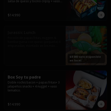
salsa de queso y tocino cripsy + vaso 
tematico de regalo.
$14.990
Jurassic Lunch
Porción de papas fritas, nuggets & 
hamburguesa con queso (pequeña) ó 
empanadas; montado en los más 
prehistóricos dinosaurios que 
acompañaran tu comida.

$8.000 solo disponible
**PRODUCTO DISPONIBLE PARA 
en local
CONSUMO EN EL LOCAL.
Box Soy tu padre
Doble rochis bacon + papas fritas+ 3 
jalapeños snacks + 4 nugget + vaso 
tematico.
$14.990