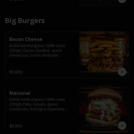
Big Burgers
Bacon Cheese
Doble hamburguesa 100% carne 
(250gr), Queso cheddar, queso 
mantecoso, tocino ahumado 
americano, cebolla caramelizada, aros 
de cebolla fritos y salsa BBQ en pan 
brioche y acompañado de papas 
$9.800
fritas.
Nacional
Doble hamburguesa 100% carne 
(250gr), Palta, tomate, queso 
mantecoso, lechuga y mayonesa 
casera y papa hilo, acompañado de 
papas fritas.
$9.800