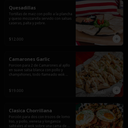
Quesadillas
Tortillas de maiz con pollo a la plancha 
y queso mozzarella servido con salsas  
caseras, palta y pebre.
$12.000
Camarones Garlic
Porcion para 2 de Camarones al ajillo 
en suave salsa blanca con pollo y 
champiñones, todo flameado wok 
sobre papas fritas grandes y 
mayonesa de ajo.
$19.000
Clasica Chorrillana
Porción para dos con trozos de lomo 
liso, y pollo, vienesa y longaniza 
saltéales al wok sobre una cama de 