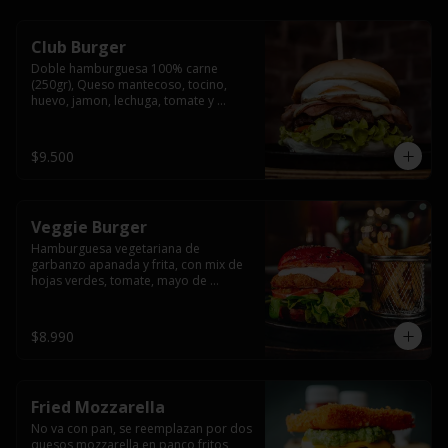
Club Burger
Doble hamburguesa 100% carne 
(250gr), Queso mantecoso, tocino, 
huevo, jamon, lechuga, tomate y 
mayonesa, acompañado de papas 
fritas.
$9.500
Veggie Burger
Hamburguesa vegetariana de 
garbanzo apanada y frita, con mix de 
hojas verdes, tomate, mayo de 
yogurth natural acompañado de 
papas fritas.
$8.990
Fried Mozzarella
No va con pan, se reemplazan por dos 
quesos mozzarella en panco fritos, 