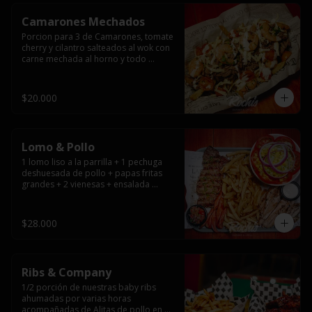
Camarones Mechados
Porcion para 3 de Camarones, tomate 
cherry y cilantro salteados al wok con 
carne mechada al horno y todo 
cubierto con queso mantecoso 
fundido sobre papas fritas y mayo 
casera.
$20.000
Lomo & Pollo
1 lomo liso a la parrilla + 1 pechuga 
deshuesada de pollo + papas fritas 
grandes + 2 vienesas + ensalada 
surtida + pebre + salsas
$28.000
Ribs & Company
1/2 porción de nuestras baby ribs 
ahumadas por varias horas 
acompañadas de Alitas de pollo en 