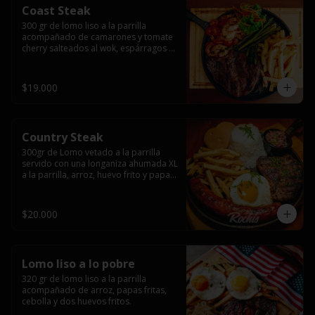
Coast Steak
300 gr de lomo liso a la parrilla 
acompañado de camarones y tomate 
cherry salteados al wok, espárragos 
grillados, papas fritas, pebre y salsas.
$19.000
Country Steak
300gr de Lomo vetado a la parrilla 
servido con una longaniza ahumada XL 
a la parrilla, arroz, huevo frito y papas 
fritas.
$20.000
Lomo liso a lo pobre
320 gr de lomo liso a la parrilla 
acompañado de arroz, papas fritas, 
cebolla y dos huevos fritos.