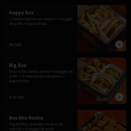
Happy Box
1 Hamburguesa con queso + 4 nugget 
de pollo + papas fritas
$9.500
Big Box
Dos rochis classic doble + 4 nugget de 
pollo  + 3 empanadas de queso + 
papas fritas
$19.990
Box Mix Rochis
Papas fritas grandes + 8 aros de 
cebolla + 8 nugget de pollo