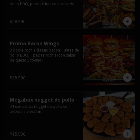
pollo BBQ, papas fritas con salsa de 
queso y tocino ahumado y salsas.
$28.990
Promo Bacon Wings
3 doble rochis classic bacon + alitas de 
pollo BBQ. + papas rochis (con salsa 
de queso y tocino).
$28.990
Megabox nugget de pollo
24 exquisitos nugget de pollo con 
bebida a elección.
$15.990