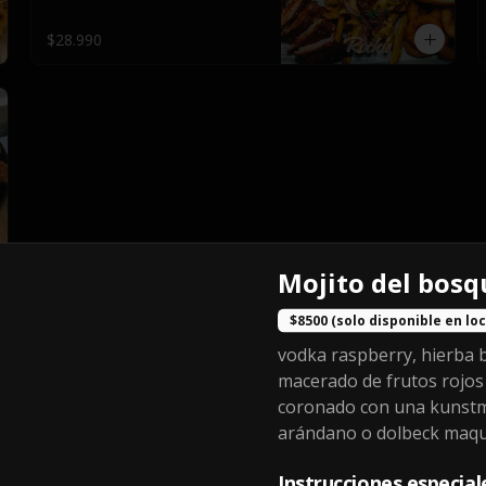
y salsas.
$28.990
Mojito del bosq
$8500 (solo disponible en loc
vodka raspberry, hierba 
macerado de frutos rojos
Papas mechadas
coronado con una kunst
Papas fritas caseras servidas con 
carne mechada, cebolla 
arándano o dolbeck maqu
caramelizada y salsa BBQ (a 
elección).
Instrucciones especial