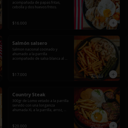
acompañada de papas fritas, 
cebolla y dos huevos fritos.
$16.000
Salmón salsero
Salmon nacional cocinado y 
ahumado a la parrilla 
acompañado de salsa blanca al 
ajillo y camarones salteados,  
espárragos grillados y papas 
fritas, pebre, y salsas.
$17.000
Country Steak
300gr de Lomo vetado a la parrilla 
servido con una longaniza 
ahumada XL a la parrilla, arroz, 
huevo frito y papas fritas.
$20.000