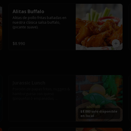
Alitas Buffalo
Alitas de pollo fritas bañadas en 
nuestra clásica salsa buffalo, 
(picante suave).
$8.990
Jurassic Lunch
Porción de papas fritas, nuggets & 
hamburguesa con queso 
(pequeña) ó empanadas; 
montado en los más prehistóricos 
dinosaurios que acompañaran tu 
$8.000 solo disponible
comida.

en local
**PRODUCTO DISPONIBLE PARA 
CONSUMO EN EL LOCAL.