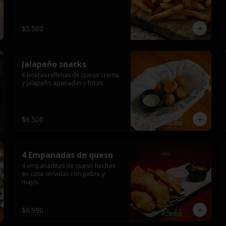
$5.500
Jalapeño snacks
6 bolitas rellenas de queso crema 
y jalapeño apanadas y fritas
$6.500
4 Empanadas de queso
4 empanaditas de queso hechas 
en casa servidas con pebre y 
mayo.
$6.990