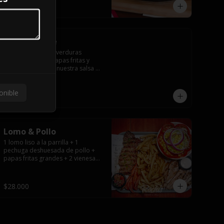
$12.000
Tabla Veggie
Porción para 2 de verduras 
salteadas sobre papas fritas y 
todo cubierto con nuestra salsa 
de queso.
onible
$17.000
Lomo & Pollo
1 lomo liso a la parrilla + 1 
pechuga deshuesada de pollo + 
papas fritas grandes + 2 vienesas 
+ ensalada surtida + pebre + 
salsas
$28.000