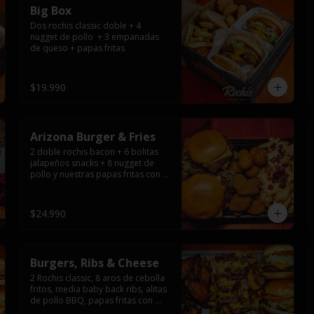
Big Box
Dos rochis classic doble + 4 
nugget de pollo  + 3 empanadas 
de queso + papas fritas
$19.990
Arizona Burger & Fries
2 doble rochis bacon + 6 bolitas 
jalapeños snacks + 8 nugget de 
pollo y nuestras papas fritas con 
salsa de queso y tocino
$24.990
Burgers, Ribs & Cheese
2 Rochis classic, 8 aros de cebolla 
fritos, media baby back ribs, alitas 
de pollo BBQ, papas fritas con 
salsa de queso y tocino ahumado 