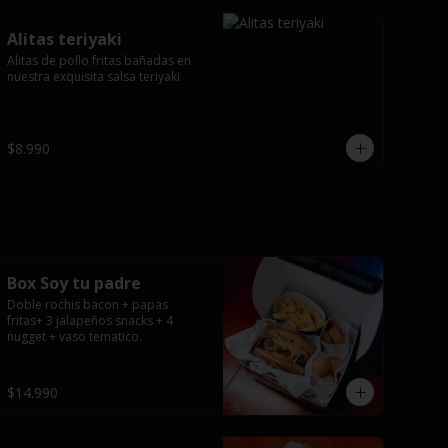
Alitas teriyaki
Alitas de pollo fritas bañadas en 
nuestra exquisita salsa teriyaki
$8.990
Box Soy tu padre
Doble rochis bacon + papas 
fritas+ 3 jalapeños snacks + 4 
nugget + vaso tematico.
$14.990