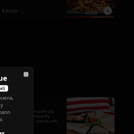
$28.990
ue
Close
al)
buena,
 y
Quesadillas
mann
Tortillas de maiz con pollo a la 
plancha y queso mozzarella 
i.
servido con salsas  caseras, palta 
y pebre.
es