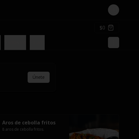
Login
$0
s
Sandwich
Salads
Únete
Aros de cebolla fritos
8 aros de cebolla fritos.