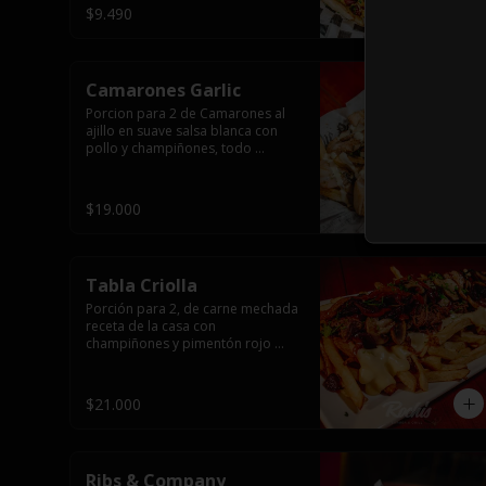
$9.490
Camarones Garlic
Porcion para 2 de Camarones al 
ajillo en suave salsa blanca con 
pollo y champiñones, todo 
flameado wok sobre papas fritas 
grandes y mayonesa de ajo.
$19.000
Tabla Criolla
Porción para 2, de carne mechada 
receta de la casa con 
champiñones y pimentón rojo 
salteado, trocitos de tocino 
laminado y todo cubierto de salsa 
de queso sobre una base de 
$21.000
papas fritas.
Ribs & Company