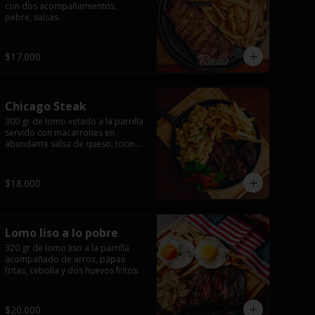
con dos acompañamientos, 
pebre, salsas.
$17.000
Chicago Steak
300 gr de lomo vetado a la parrilla 
servido con macarrones en 
abundante salsa de queso, tocino 
ahumado laminado y 
champiñones grillados con papas 
fritas, pebre y salsas..
$18.000
Lomo liso a lo pobre
320 gr de lomo liso a la parrilla 
acompañado de arroz, papas 
fritas, cebolla y dos huevos fritos.
$20.000