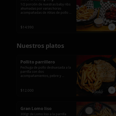
1/2 porción de nuestras baby ribs 
ahumadas por varias horas 
acompañadas de Alitas de pollo 
en salsa bbq casera con porción 
de papas fritas.
$14.990
Nuestros platos
Pollito parrillero
Pechuga de pollo deshuesada a la 
parrilla con dos 
acompañamientos, pebre y 

 salsas.
$12.000
Gran Lomo liso
300gr de Lomo liso a la parrilla 