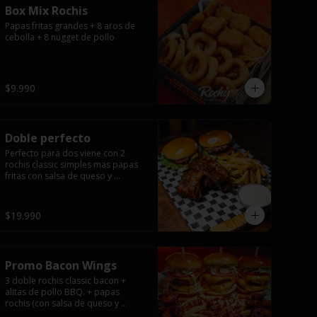
Box Mix Rochis
Papas fritas grandes + 8 aros de 
cebolla + 8 nugget de pollo
$9.990
Doble perfecto
Perfecto para dos viene con 2 
rochis classic simples mas papas 
fritas con salsa de queso y 
exquisita 1/2 costilla baby back 
ribs.
$19.990
Promo Bacon Wings
3 doble rochis classic bacon + 
alitas de pollo BBQ. + papas 
rochis (con salsa de queso y 
tocino).