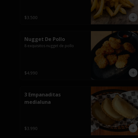
$3.500
Nugget De Pollo
8 exquisitos nugget de pollo
$4.990
3 Empanaditas
medialuna
$3.990