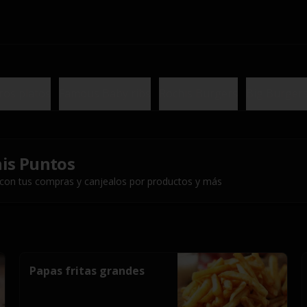
ros platos
Famous Baby ribs
Rochis Burgers
Big Burger
is Puntos
 con tus compras y canjealos por productos y más
Papas fritas grandes