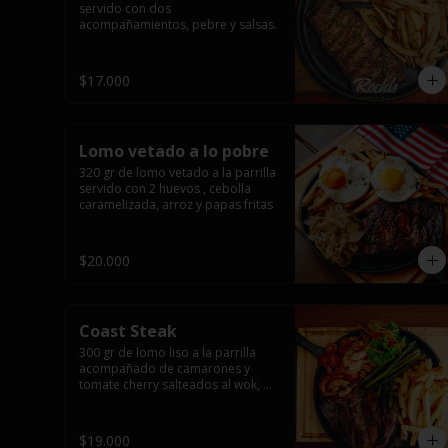
servido con dos 
acompañamientos, pebre y salsas.
$17.000
Lomo vetado a lo pobre
320 gr de lomo vetado a la parrilla 
servido con 2 huevos , cebolla 
caramelizada, arroz y papas fritas
$20.000
Coast Steak
300 gr de lomo liso a la parrilla 
acompañado de camarones y 
tomate cherry salteados al wok, 
espárragos grillados, papas fritas, 
pebre y salsas.
$19.000