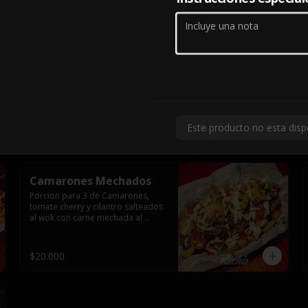
$14.000
Clasica Chorrillana
Porción para dos con trozos de 
lomo liso, y pollo, vienesa y 
longaniza saltéales al wok sobre 
una cama de papas fritas y dos 
huevos fritos.
Este producto no esta disp
$19.990
Camarones Mechados
Porcion para 3 de Camarones, 
tomate cherry y cilantro salteados 
al wok con carne mechada al 
horno y todo cubierto con queso 
mantecoso fundido sobre papas 
fritas y mayo casera.
$20.000