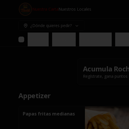
Nuestra Carta
Nuestros Locales
¿Dónde quieres pedir?
Appetizer
Rochis Box
Para compartir
Nuest
Acumula
Roch
Regístrate, gana puntos
Appetizer
Papas fritas medianas