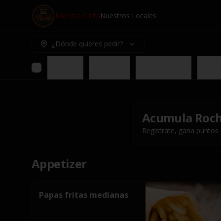
Nuestra Carta
Nuestros Locales
¿Dónde quieres pedir?
Appetizer
Rochis Box
Para compartir
Nuest
Acumula
Roch
Regístrate, gana puntos
Appetizer
Papas fritas medianas