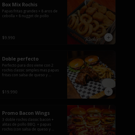
Box Mix Rochis
Papas fritas grandes + 8 aros de 
cebolla + 8 nugget de pollo
$9.990
Doble perfecto
Perfecto para dos viene con 2 
rochis classic simples mas papas 
fritas con salsa de queso y 
exquisita 1/2 costilla baby back 
ribs.
$19.990
Promo Bacon Wings
3 doble rochis classic bacon + 
alitas de pollo BBQ. + papas 
rochis (con salsa de queso y 
tocino).