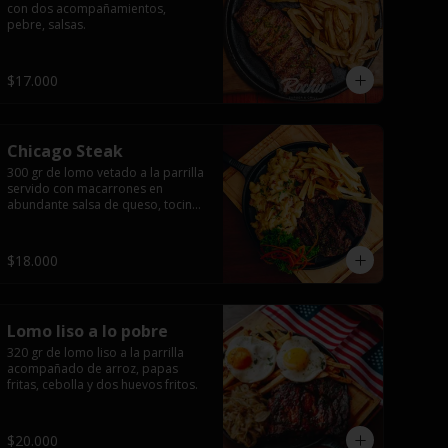
con dos acompañamientos, 
pebre, salsas.
$17.000
Chicago Steak
300 gr de lomo vetado a la parrilla 
servido con macarrones en 
abundante salsa de queso, tocino 
ahumado laminado y 
champiñones grillados con papas 
fritas, pebre y salsas..
$18.000
Lomo liso a lo pobre
320 gr de lomo liso a la parrilla 
acompañado de arroz, papas 
fritas, cebolla y dos huevos fritos.
$20.000