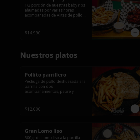
1/2 porción de nuestras baby ribs 
ahumadas por varias horas 
acompañadas de Alitas de pollo 
en salsa bbq casera con porción 
de papas fritas.
$14.990
Nuestros platos
Pollito parrillero
Pechuga de pollo deshuesada a la 
parrilla con dos 
acompañamientos, pebre y 

 salsas.
$12.000
Gran Lomo liso
300gr de Lomo liso a la parrilla 