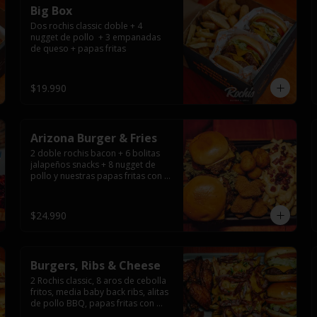
Big Box
Dos rochis classic doble + 4 
nugget de pollo  + 3 empanadas 
de queso + papas fritas
$19.990
Arizona Burger & Fries
2 doble rochis bacon + 6 bolitas 
jalapeños snacks + 8 nugget de 
pollo y nuestras papas fritas con 
salsa de queso y tocino
$24.990
Burgers, Ribs & Cheese
2 Rochis classic, 8 aros de cebolla 
fritos, media baby back ribs, alitas 
de pollo BBQ, papas fritas con 
salsa de queso y tocino ahumado 