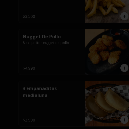
$3.500
Nugget De Pollo
8 exquisitos nugget de pollo
$4.990
3 Empanaditas
medialuna
$3.990