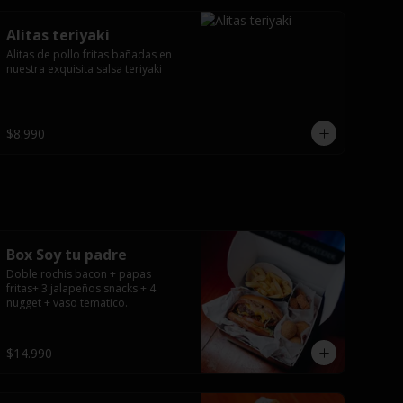
Alitas teriyaki
Alitas de pollo fritas bañadas en 
nuestra exquisita salsa teriyaki
$8.990
Box Soy tu padre
Doble rochis bacon + papas 
fritas+ 3 jalapeños snacks + 4 
nugget + vaso tematico.
$14.990