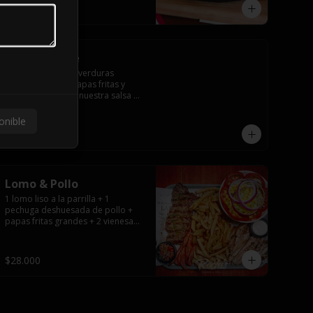
$12.000
Tabla Veggie
Porción para 2 de verduras 
salteadas sobre papas fritas y 
todo cubierto con nuestra salsa 
de queso.
onible
$17.000
Lomo & Pollo
1 lomo liso a la parrilla + 1 
pechuga deshuesada de pollo + 
papas fritas grandes + 2 vienesas 
+ ensalada surtida + pebre + 
salsas
$28.000