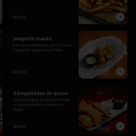
$5.500
Jalapeño snacks
6 bolitas rellenas de queso crema 
y jalapeño apanadas y fritas
$6.500
4 Empanadas de queso
4 empanaditas de queso hechas 
en casa servidas con pebre y 
mayo.
$6.990