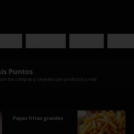
ros platos
Famous Baby ribs
Rochis Burgers
Big Burger
is Puntos
 con tus compras y canjealos por productos y más
Papas fritas grandes