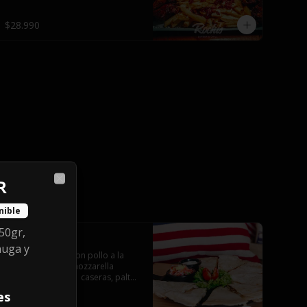
$28.990
R
Close
nible
50gr,
Quesadillas
huga y
Tortillas de maiz con pollo a la 
plancha y queso mozzarella 
servido con salsas  caseras, palta 
y pebre.
es