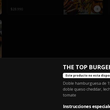
y salsas.
$28.990
THE TOP BURGE
Este producto no esta dispo
Doble hamburguesa de 1
Papas mechadas
doble queso cheddar, lec
Papas fritas caseras servidas con 
tomate
carne mechada, cebolla 
caramelizada y salsa BBQ (a 
elección).
Instrucciones especial