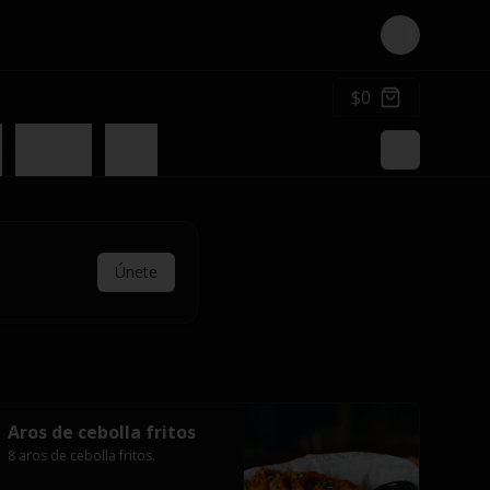
Login
$0
s
Sandwich
Salads
Únete
Aros de cebolla fritos
8 aros de cebolla fritos.