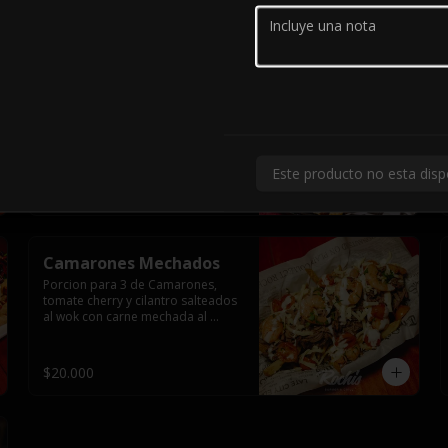
$14.000
Clasica Chorrillana
Porción para dos con trozos de 
lomo liso, y pollo, vienesa y 
longaniza saltéales al wok sobre 
una cama de papas fritas y dos 
huevos fritos.
Este producto no esta disp
$19.990
Camarones Mechados
Porcion para 3 de Camarones, 
tomate cherry y cilantro salteados 
al wok con carne mechada al 
horno y todo cubierto con queso 
mantecoso fundido sobre papas 
fritas y mayo casera.
$20.000