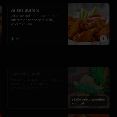
Alitas Buffalo
Alitas de pollo fritas bañadas en 
nuestra clásica salsa buffalo, 
(picante suave).
$8.990
Jurassic Lunch
Porción de papas fritas, nuggets & 
hamburguesa con queso 
(pequeña) ó empanadas; 
montado en los más prehistóricos 
dinosaurios que acompañaran tu 
$8.000 solo disponible
comida.

en local
**PRODUCTO DISPONIBLE PARA 
CONSUMO EN EL LOCAL.