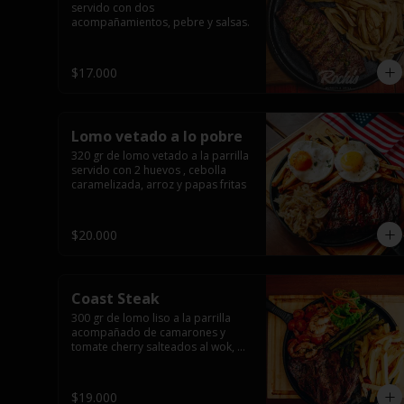
servido con dos 
acompañamientos, pebre y salsas.
$17.000
Lomo vetado a lo pobre
320 gr de lomo vetado a la parrilla 
servido con 2 huevos , cebolla 
caramelizada, arroz y papas fritas
$20.000
Coast Steak
300 gr de lomo liso a la parrilla 
acompañado de camarones y 
tomate cherry salteados al wok, 
espárragos grillados, papas fritas, 
pebre y salsas.
$19.000