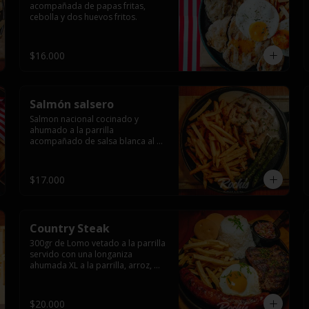
acompañada de papas fritas, 
cebolla y dos huevos fritos.
$16.000
Salmón salsero
Salmon nacional cocinado y 
ahumado a la parrilla 
acompañado de salsa blanca al 
ajillo y camarones salteados,  
espárragos grillados y papas 
fritas, pebre, y salsas.
$17.000
Country Steak
300gr de Lomo vetado a la parrilla 
servido con una longaniza 
ahumada XL a la parrilla, arroz, 
huevo frito y papas fritas.
$20.000