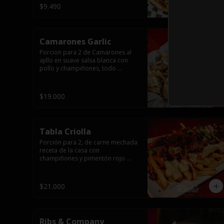
$9.490
Camarones Garlic
Porcion para 2 de Camarones al 
ajillo en suave salsa blanca con 
pollo y champiñones, todo 
flameado wok sobre papas fritas 
grandes y mayonesa de ajo.
$19.000
Tabla Criolla
Porción para 2, de carne mechada 
receta de la casa con 
champiñones y pimentón rojo 
salteado, trocitos de tocino 
laminado y todo cubierto de salsa 
de queso sobre una base de 
$21.000
papas fritas.
Ribs & Company