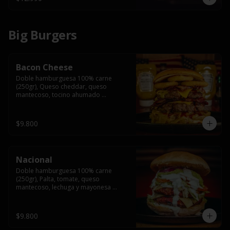
Big Burgers
Bacon Cheese
Doble hamburguesa 100% carne 
(250gr), Queso cheddar, queso 
mantecoso, tocino ahumado 
americano, cebolla caramelizada, aros 
de cebolla fritos y salsa BBQ en pan 
brioche y acompañado de papas 
$9.800
fritas.
Nacional
Doble hamburguesa 100% carne 
(250gr), Palta, tomate, queso 
mantecoso, lechuga y mayonesa 
casera y papa hilo, acompañado de 
papas fritas.
$9.800