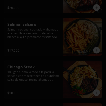
$20.000
Salmón salsero
Salmon nacional cocinado y ahumado 
a la parrilla acompañado de salsa 
blanca al ajillo y camarones salteados,  
espárragos grillados y papas fritas, 
pebre, y salsas.
$17.000
Chicago Steak
300 gr de lomo vetado a la parrilla 
servido con macarrones en abundante 
salsa de queso, tocino ahumado 
laminado y champiñones grillados con 
papas fritas, pebre y salsas..
$18.000