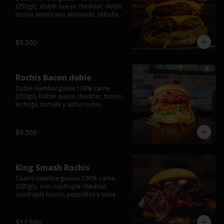
(250gr),  doble queso cheddar, doble 
tocino americano ahumado, cebolla 
caramelizada y salsa barbacoa.
$9.500
Rochis Bacon doble
Doble Hamburguesa 100% carne 
(250gr), Doble queso cheddar, tocino, 
lechuga, tomate y salsa rochis.
$9.500
King Smash Rochis
Cuatro Hamburguesas 100% carne 
(500gr),  con cuádruple cheddar, 
cuadruple bacon, pepinillos y salsa 
rochis.
$12.990