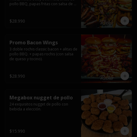
pollo BBQ, papas fritas con salsa de 
queso y tocino ahumado y salsas.
$28.990
Promo Bacon Wings
3 doble rochis classic bacon + alitas de 
pollo BBQ. + papas rochis (con salsa 
de queso y tocino).
$28.990
Megabox nugget de pollo
24 exquisitos nugget de pollo con 
bebida a elección.
$15.990