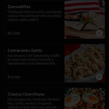
Quesadillas
Tortillas de maiz con pollo a la plancha 
y queso mozzarella servido con salsas  
caseras, palta y pebre.
$12.000
Camarones Garlic
Porcion para 2 de Camarones al ajillo 
en suave salsa blanca con pollo y 
champiñones, todo flameado wok 
sobre papas fritas grandes y 
mayonesa de ajo.
$19.000
Clasica Chorrillana
Porción para dos con trozos de lomo 
liso, y pollo, vienesa y longaniza 
saltéales al wok sobre una cama de 