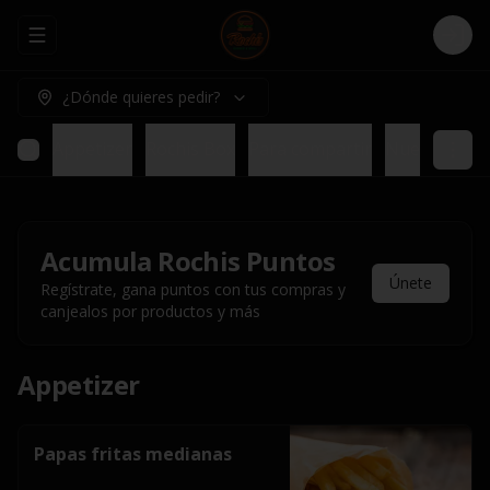
Abrir menu de navegación
Logi
¿Dónde quieres pedir?
Appetizer
Rochis Box
Para compartir
Nuestros pl
Acumula
Rochis Puntos
Únete
Regístrate, gana puntos con tus compras y
canjealos por productos y más
Appetizer
Papas fritas medianas