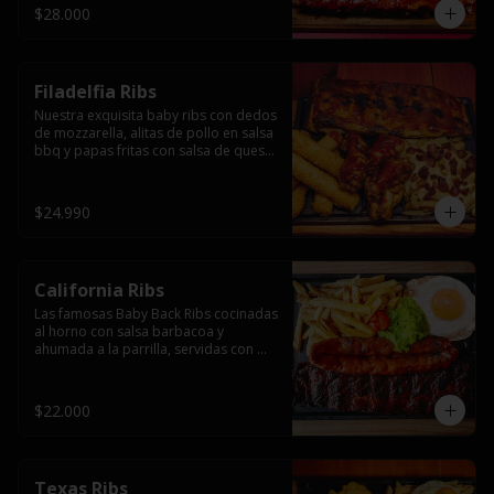
$28.000
Filadelfia Ribs
Nuestra exquisita baby ribs con dedos 
de mozzarella, alitas de pollo en salsa 
bbq y papas fritas con salsa de queso 
y tocino.
$24.990
California Ribs
Las famosas Baby Back Ribs cocinadas 
al horno con salsa barbacoa y 
ahumada a la parrilla, servidas con 
papas fritas, huevo y una longaniza 
ahumada XL a la parrilla.
$22.000
Texas Ribs