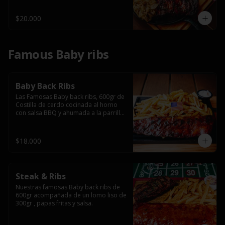
$20.000
Famous Baby ribs
Baby Back Ribs
Las Famosas Baby back ribs, 600gr de 
Costilla de cerdo cocinada al horno 
con salsa BBQ y ahumada a la parrilla 
acompañada de papas fritas.
$18.000
Steak & Ribs
Nuestras famosas Baby back ribs de 
600gr acompañada de un lomo liso de 
300gr , papas fritas y salsa.