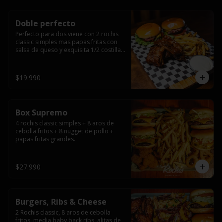
Doble perfecto
Perfecto para dos viene con 2 rochis 
classic simples mas papas fritas con 
salsa de queso y exquisita 1/2 costilla 
baby back ribs.
$19.990
Box Supremo
4 rochis classic simples + 8 aros de 
cebolla fritos + 8 nugget de pollo + 
papas fritas grandes.
$27.990
Burgers, Ribs & Cheese
2 Rochis classic, 8 aros de cebolla 
fritos, media baby back ribs, alitas de 