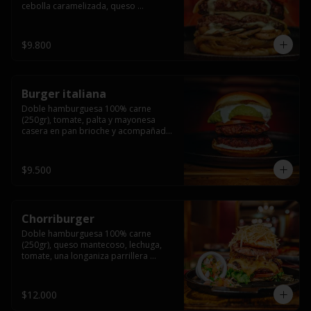
cebolla caramelizada, queso 
mantecoso, tomate y salsa verde en 
pan brioche y acompañado de papas 
fritas.
$9.800
Burger italiana
Doble hamburguesa 100% carne 
(250gr), tomate, palta y mayonesa 
casera en pan brioche y acompañado 
de papas fritas
$9.500
Chorriburger
Doble hamburguesa 100% carne 
(250gr), queso mantecoso, lechuga, 
tomate, una longaniza parrillera 
mediana, papa hilo, huevo, pebre y 
mayonesa casera acompañado de 
papas fritas.
$12.000