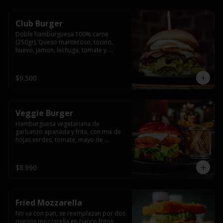
Club Burger
Doble hamburguesa 100% carne 
(250gr), Queso mantecoso, tocino, 
huevo, jamon, lechuga, tomate y 
mayonesa, acompañado de papas 
fritas.
$9.500
Veggie Burger
Hamburguesa vegetariana de 
garbanzo apanada y frita, con mix de 
hojas verdes, tomate, mayo de 
yogurth natural acompañado de 
papas fritas.
$8.990
Fried Mozzarella
No va con pan, se reemplazan por dos 
quesos mozzarella en panco fritos, 