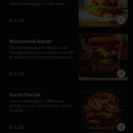
Doble hamburguesa 100% carne 
(250gr),  con queso cheddar, lechuga, 
tomate,  palta y mayo casera.
$10.500
Mozzarella Bacon
Esta hamburguesa no lleva pan, se 
reemplaza por dos quesos mozzarella 
en panco fritos, Doble hamburguesa 
100% carne (250gr), queso cheddar, 
tocino ahumado, lechuga, tomate y 
salsa BBQ acompañado de papas 
$10.500
fritas.
South Florida
Triple hamburguesa 100% carne 
(375gr), aros de cebolla fritos, queso 
cheddar, 

lechuga, tomate, jalapeños, mayonesa 
casera y salsa picante.
$11.500