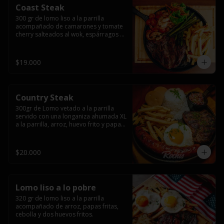
Coast Steak
300 gr de lomo liso a la parrilla 
acompañado de camarones y tomate 
cherry salteados al wok, espárragos 
grillados, papas fritas, pebre y salsas.
$19.000
Country Steak
300gr de Lomo vetado a la parrilla 
servido con una longaniza ahumada XL 
a la parrilla, arroz, huevo frito y papas 
fritas.
$20.000
Lomo liso a lo pobre
320 gr de lomo liso a la parrilla 
acompañado de arroz, papas fritas, 
cebolla y dos huevos fritos.