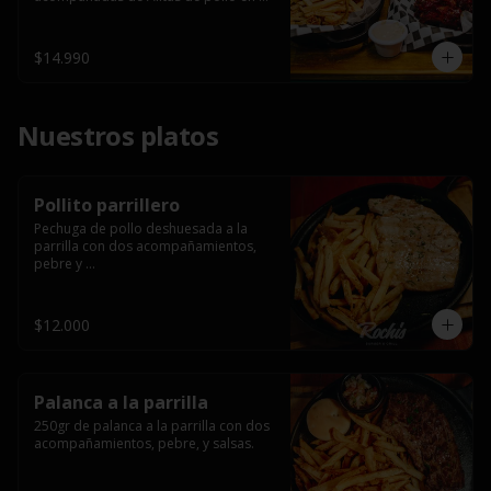
salsa bbq casera con porción de 
papas fritas.
$14.990
Nuestros platos
Pollito parrillero
Pechuga de pollo deshuesada a la 
parrilla con dos acompañamientos, 
pebre y 

 salsas.
$12.000
Palanca a la parrilla
250gr de palanca a la parrilla con dos 
acompañamientos, pebre, y salsas.