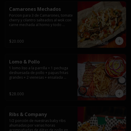
Camarones Mechados
Porcion para 3 de Camarones, tomate 
cherry y cilantro salteados al wok con 
carne mechada al horno y todo 
cubierto con queso mantecoso 
fundido sobre papas fritas y mayo 
casera.
$20.000
Lomo & Pollo
1 lomo liso a la parrilla + 1 pechuga 
deshuesada de pollo + papas fritas 
grandes + 2 vienesas + ensalada 
surtida + pebre + salsas
$28.000
Ribs & Company
1/2 porción de nuestras baby ribs 
ahumadas por varias horas 
acompañadas de Alitas de pollo en 