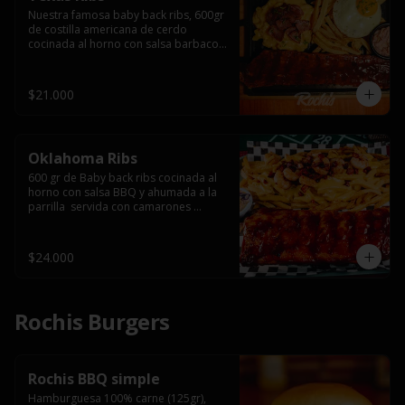
Nuestra famosa baby back ribs, 600gr 
de costilla americana de cerdo 
cocinada al horno con salsa barbacoa 
y ahumada a la parrilla, servida con 
macarrones en salsa de queso y 
tocino ahumado laminado, papas 
$21.000
fritas  y un huevo frito.
Oklahoma Ribs
600 gr de Baby back ribs cocinada al 
horno con salsa BBQ y ahumada a la 
parrilla  servida con camarones 
grillados, papas fritas, salsa de queso 
y tocino crispy.
$24.000
Rochis Burgers
Rochis BBQ simple
Hamburguesa 100% carne (125gr), 