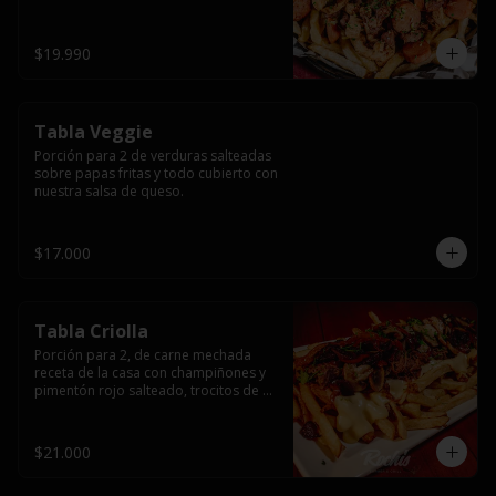
papas fritas y dos huevos fritos.
$19.990
Tabla Veggie
Porción para 2 de verduras salteadas 
sobre papas fritas y todo cubierto con 
nuestra salsa de queso.
$17.000
Tabla Criolla
Porción para 2, de carne mechada 
receta de la casa con champiñones y 
pimentón rojo salteado, trocitos de 
tocino laminado y todo cubierto de 
salsa de queso sobre una base de 
papas fritas.
$21.000