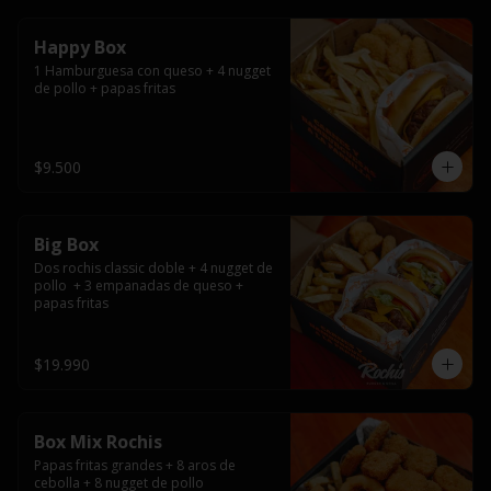
Happy Box
1 Hamburguesa con queso + 4 nugget 
de pollo + papas fritas
$9.500
Big Box
Dos rochis classic doble + 4 nugget de 
pollo  + 3 empanadas de queso + 
papas fritas
$19.990
Box Mix Rochis
Papas fritas grandes + 8 aros de 
cebolla + 8 nugget de pollo