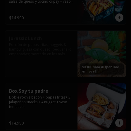
salsa de queso y tocino cripsy + vaso 
tematico de regalo.
$14.990
Jurassic Lunch
Porción de papas fritas, nuggets & 
hamburguesa con queso (pequeña) ó 
empanadas; montado en los más 
prehistóricos dinosaurios que 
acompañaran tu comida.

$8.000 solo disponible
**PRODUCTO DISPONIBLE PARA 
en local
CONSUMO EN EL LOCAL.
Box Soy tu padre
Doble rochis bacon + papas fritas+ 3 
jalapeños snacks + 4 nugget + vaso 
tematico.
$14.990