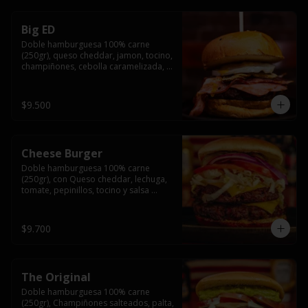
Big ED
Doble hamburguesa 100% carne 
(250gr), queso cheddar, jamon, tocino, 
champiñones, cebolla caramelizada, 
un huevo frito y salsa rochis.
$9.500
Cheese Burger
Doble hamburguesa 100% carne 
(250gr), con Queso cheddar, lechuga, 
tomate, pepinillos, tocino y salsa 
rochis.
$9.700
The Original
Doble hamburguesa 100% carne 
(250gr), Champiñones salteados, palta, 