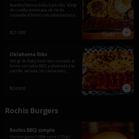
Nuestra famosa baby back ribs, 600gr 
de costilla americana de cerdo 
cocinada al horno con salsa barbacoa 
y ahumada a la parrilla, servida con 
macarrones en salsa de queso y 
tocino ahumado laminado, papas 
$21.000
fritas  y un huevo frito.
Oklahoma Ribs
600 gr de Baby back ribs cocinada al 
horno con salsa BBQ y ahumada a la 
parrilla  servida con camarones 
grillados, papas fritas, salsa de queso 
y tocino crispy.
$24.000
Rochis Burgers
Rochis BBQ simple
Hamburguesa 100% carne (125gr), 