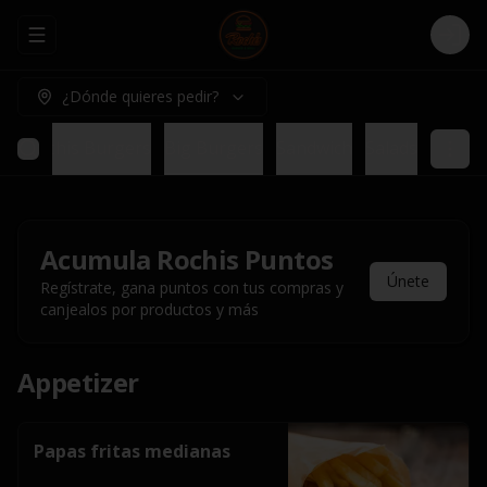
Abrir menu de navegación
Logi
¿Dónde quieres pedir?
bs
Rochis Burgers
Big Burgers
Sandwich
Salads
Acumula
Rochis Puntos
Únete
Regístrate, gana puntos con tus compras y
canjealos por productos y más
Appetizer
Papas fritas medianas