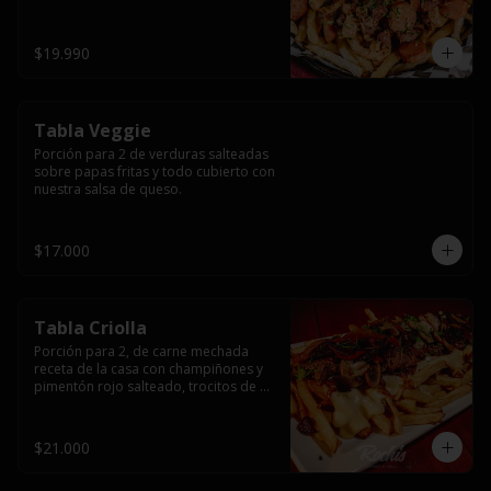
papas fritas y dos huevos fritos.
$19.990
Tabla Veggie
Porción para 2 de verduras salteadas 
sobre papas fritas y todo cubierto con 
nuestra salsa de queso.
$17.000
Tabla Criolla
Porción para 2, de carne mechada 
receta de la casa con champiñones y 
pimentón rojo salteado, trocitos de 
tocino laminado y todo cubierto de 
salsa de queso sobre una base de 
papas fritas.
$21.000