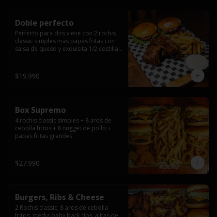
Doble perfecto
Perfecto para dos viene con 2 rochis 
classic simples mas papas fritas con 
salsa de queso y exquisita 1/2 costilla 
baby back ribs.
$19.990
Box Supremo
4 rochis classic simples + 8 aros de 
cebolla fritos + 8 nugget de pollo + 
papas fritas grandes.
$27.990
Burgers, Ribs & Cheese
2 Rochis classic, 8 aros de cebolla 
fritos, media baby back ribs, alitas de 