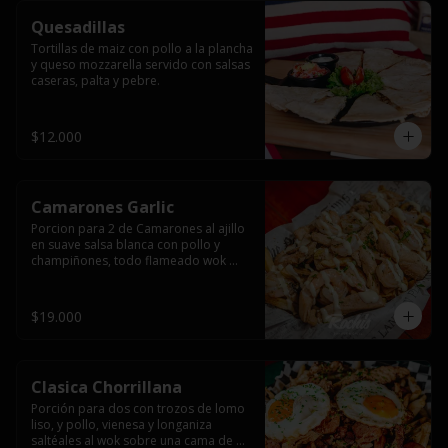
Quesadillas
Tortillas de maiz con pollo a la plancha 
y queso mozzarella servido con salsas  
caseras, palta y pebre.
$12.000
Camarones Garlic
Porcion para 2 de Camarones al ajillo 
en suave salsa blanca con pollo y 
champiñones, todo flameado wok 
sobre papas fritas grandes y 
mayonesa de ajo.
$19.000
Clasica Chorrillana
Porción para dos con trozos de lomo 
liso, y pollo, vienesa y longaniza 
saltéales al wok sobre una cama de 