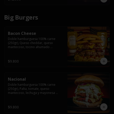
Big Burgers
Bacon Cheese
Doble hamburguesa 100% carne 
(250gr), Queso cheddar, queso 
mantecoso, tocino ahumado 
americano, cebolla caramelizada, aros 
de cebolla fritos y salsa BBQ en pan 
brioche y acompañado de papas 
$9.800
fritas.
Nacional
Doble hamburguesa 100% carne 
(250gr), Palta, tomate, queso 
mantecoso, lechuga y mayonesa 
casera y papa hilo, acompañado de 
papas fritas.
$9.800