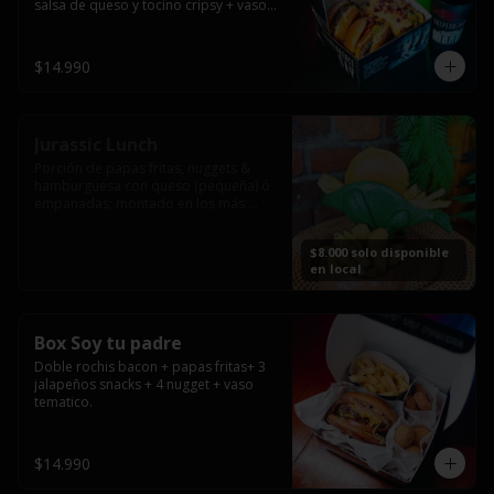
salsa de queso y tocino cripsy + vaso 
tematico de regalo.
$14.990
Jurassic Lunch
Porción de papas fritas, nuggets & 
hamburguesa con queso (pequeña) ó 
empanadas; montado en los más 
prehistóricos dinosaurios que 
acompañaran tu comida.

$8.000 solo disponible
**PRODUCTO DISPONIBLE PARA 
en local
CONSUMO EN EL LOCAL.
Box Soy tu padre
Doble rochis bacon + papas fritas+ 3 
jalapeños snacks + 4 nugget + vaso 
tematico.
$14.990