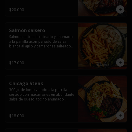
$20.000
Salmón salsero
Salmon nacional cocinado y ahumado 
a la parrilla acompañado de salsa 
blanca al ajillo y camarones salteados,  
espárragos grillados y papas fritas, 
pebre, y salsas.
$17.000
Chicago Steak
300 gr de lomo vetado a la parrilla 
servido con macarrones en abundante 
salsa de queso, tocino ahumado 
laminado y champiñones grillados con 
papas fritas, pebre y salsas..
$18.000