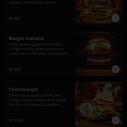
cebolla caramelizada, queso 
mantecoso, tomate y salsa verde en 
pan brioche y acompañado de papas 
fritas.
$9.800
Burger italiana
Doble hamburguesa 100% carne 
(250gr), tomate, palta y mayonesa 
casera en pan brioche y acompañado 
de papas fritas
$9.500
Chorriburger
Doble hamburguesa 100% carne 
(250gr), queso mantecoso, lechuga, 
tomate, una longaniza parrillera 
mediana, papa hilo, huevo, pebre y 
mayonesa casera acompañado de 
papas fritas.
$12.000