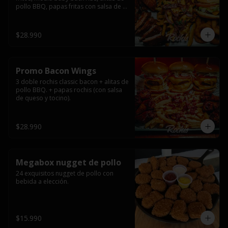
pollo BBQ, papas fritas con salsa de 
queso y tocino ahumado y salsas.
$28.990
Promo Bacon Wings
3 doble rochis classic bacon + alitas de 
pollo BBQ. + papas rochis (con salsa 
de queso y tocino).
$28.990
Megabox nugget de pollo
24 exquisitos nugget de pollo con 
bebida a elección.
$15.990