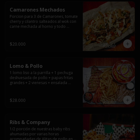
Camarones Mechados
Porcion para 3 de Camarones, tomate 
cherry y cilantro salteados al wok con 
carne mechada al horno y todo 
cubierto con queso mantecoso 
fundido sobre papas fritas y mayo 
casera.
$20.000
Lomo & Pollo
1 lomo liso a la parrilla + 1 pechuga 
deshuesada de pollo + papas fritas 
grandes + 2 vienesas + ensalada 
surtida + pebre + salsas
$28.000
Ribs & Company
1/2 porción de nuestras baby ribs 
ahumadas por varias horas 
acompañadas de Alitas de pollo en 