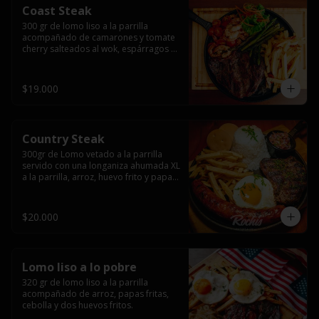
Coast Steak
300 gr de lomo liso a la parrilla 
acompañado de camarones y tomate 
cherry salteados al wok, espárragos 
grillados, papas fritas, pebre y salsas.
$19.000
Country Steak
300gr de Lomo vetado a la parrilla 
servido con una longaniza ahumada XL 
a la parrilla, arroz, huevo frito y papas 
fritas.
$20.000
Lomo liso a lo pobre
320 gr de lomo liso a la parrilla 
acompañado de arroz, papas fritas, 
cebolla y dos huevos fritos.