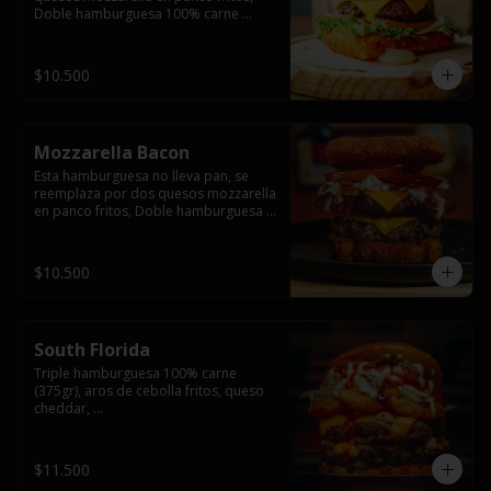
Doble hamburguesa 100% carne 
(250gr),  con queso cheddar, lechuga, 
tomate,  palta y mayo casera.
$10.500
Mozzarella Bacon
Esta hamburguesa no lleva pan, se 
reemplaza por dos quesos mozzarella 
en panco fritos, Doble hamburguesa 
100% carne (250gr), queso cheddar, 
tocino ahumado, lechuga, tomate y 
salsa BBQ acompañado de papas 
$10.500
fritas.
South Florida
Triple hamburguesa 100% carne 
(375gr), aros de cebolla fritos, queso 
cheddar, 

lechuga, tomate, jalapeños, mayonesa 
casera y salsa picante.
$11.500