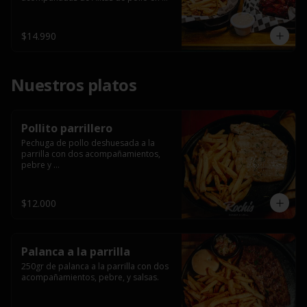
salsa bbq casera con porción de 
papas fritas.
$14.990
Nuestros platos
Pollito parrillero
Pechuga de pollo deshuesada a la 
parrilla con dos acompañamientos, 
pebre y 

 salsas.
$12.000
Palanca a la parrilla
250gr de palanca a la parrilla con dos 
acompañamientos, pebre, y salsas.