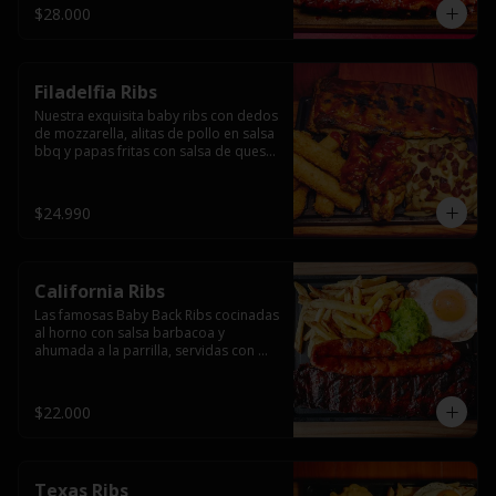
$28.000
Filadelfia Ribs
Nuestra exquisita baby ribs con dedos 
de mozzarella, alitas de pollo en salsa 
bbq y papas fritas con salsa de queso 
y tocino.
$24.990
California Ribs
Las famosas Baby Back Ribs cocinadas 
al horno con salsa barbacoa y 
ahumada a la parrilla, servidas con 
papas fritas, huevo y una longaniza 
ahumada XL a la parrilla.
$22.000
Texas Ribs