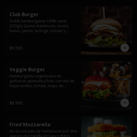
Club Burger
Doble hamburguesa 100% carne 
(250gr), Queso mantecoso, tocino, 
huevo, jamon, lechuga, tomate y 
mayonesa, acompañado de papas 
fritas.
$9.500
Veggie Burger
Hamburguesa vegetariana de 
garbanzo apanada y frita, con mix de 
hojas verdes, tomate, mayo de 
yogurth natural acompañado de 
papas fritas.
$8.990
Fried Mozzarella
No va con pan, se reemplazan por dos 
quesos mozzarella en panco fritos, 