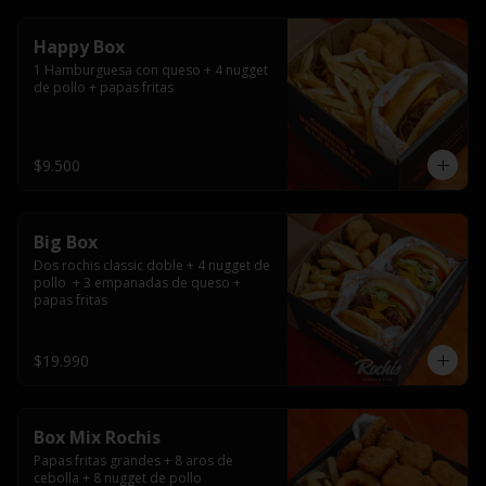
Happy Box
1 Hamburguesa con queso + 4 nugget 
de pollo + papas fritas
$9.500
Big Box
Dos rochis classic doble + 4 nugget de 
pollo  + 3 empanadas de queso + 
papas fritas
$19.990
Box Mix Rochis
Papas fritas grandes + 8 aros de 
cebolla + 8 nugget de pollo