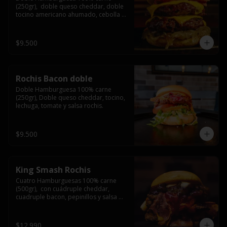
(250gr),  doble queso cheddar, doble 
tocino americano ahumado, cebolla 
caramelizada y salsa barbacoa.
$9.500
Rochis Bacon doble
Doble Hamburguesa 100% carne 
(250gr), Doble queso cheddar, tocino, 
lechuga, tomate y salsa rochis.
$9.500
King Smash Rochis
Cuatro Hamburguesas 100% carne 
(500gr),  con cuádruple cheddar, 
cuadruple bacon, pepinillos y salsa 
rochis.
$12.990