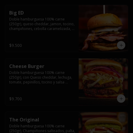
Big ED
Doble hamburguesa 100% carne 
(250gr), queso cheddar, jamon, tocino, 
champiñones, cebolla caramelizada, 
un huevo frito y salsa rochis.
$9.500
Cheese Burger
Doble hamburguesa 100% carne 
(250gr), con Queso cheddar, lechuga, 
tomate, pepinillos, tocino y salsa 
rochis.
$9.700
The Original
Doble hamburguesa 100% carne 
(250gr), Champiñones salteados, palta, 