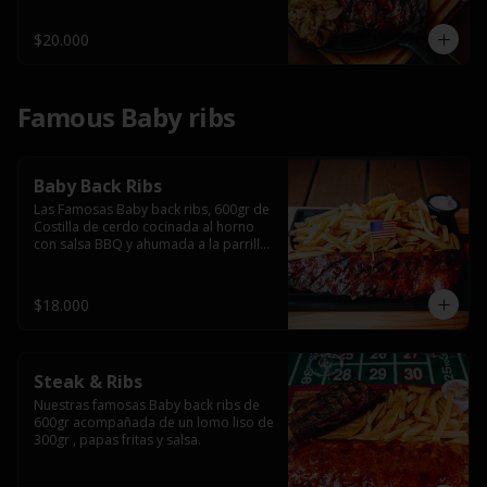
$20.000
Famous Baby ribs
Baby Back Ribs
Las Famosas Baby back ribs, 600gr de 
Costilla de cerdo cocinada al horno 
con salsa BBQ y ahumada a la parrilla 
acompañada de papas fritas.
$18.000
Steak & Ribs
Nuestras famosas Baby back ribs de 
600gr acompañada de un lomo liso de 
300gr , papas fritas y salsa.