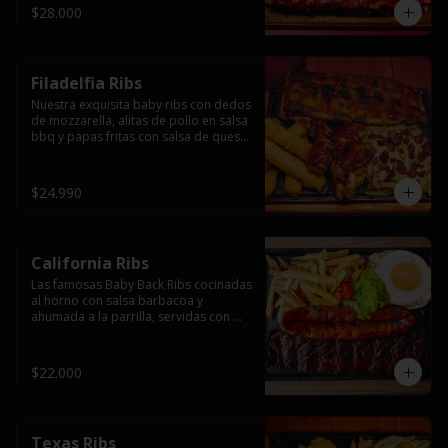
$28.000
Filadelfia Ribs
Nuestra exquisita baby ribs con dedos 
de mozzarella, alitas de pollo en salsa 
bbq y papas fritas con salsa de queso 
y tocino.
$24.990
California Ribs
Las famosas Baby Back Ribs cocinadas 
al horno con salsa barbacoa y 
ahumada a la parrilla, servidas con 
papas fritas, huevo y una longaniza 
ahumada XL a la parrilla.
$22.000
Texas Ribs