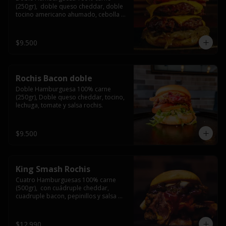
(250gr),  doble queso cheddar, doble 
tocino americano ahumado, cebolla 
caramelizada y salsa barbacoa.
$9.500
Rochis Bacon doble
Doble Hamburguesa 100% carne 
(250gr), Doble queso cheddar, tocino, 
lechuga, tomate y salsa rochis.
$9.500
King Smash Rochis
Cuatro Hamburguesas 100% carne 
(500gr),  con cuádruple cheddar, 
cuadruple bacon, pepinillos y salsa 
rochis.
$12.990