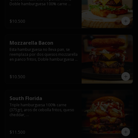
Doble hamburguesa 100% carne 
(250gr),  con queso cheddar, lechuga, 
tomate,  palta y mayo casera.
$10.500
Mozzarella Bacon
Esta hamburguesa no lleva pan, se 
reemplaza por dos quesos mozzarella 
en panco fritos, Doble hamburguesa 
100% carne (250gr), queso cheddar, 
tocino ahumado, lechuga, tomate y 
salsa BBQ acompañado de papas 
$10.500
fritas.
South Florida
Triple hamburguesa 100% carne 
(375gr), aros de cebolla fritos, queso 
cheddar, 

lechuga, tomate, jalapeños, mayonesa 
casera y salsa picante.
$11.500