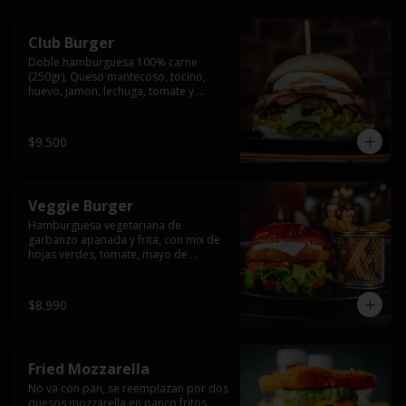
Club Burger
Doble hamburguesa 100% carne 
(250gr), Queso mantecoso, tocino, 
huevo, jamon, lechuga, tomate y 
mayonesa, acompañado de papas 
fritas.
$9.500
Veggie Burger
Hamburguesa vegetariana de 
garbanzo apanada y frita, con mix de 
hojas verdes, tomate, mayo de 
yogurth natural acompañado de 
papas fritas.
$8.990
Fried Mozzarella
No va con pan, se reemplazan por dos 
quesos mozzarella en panco fritos, 