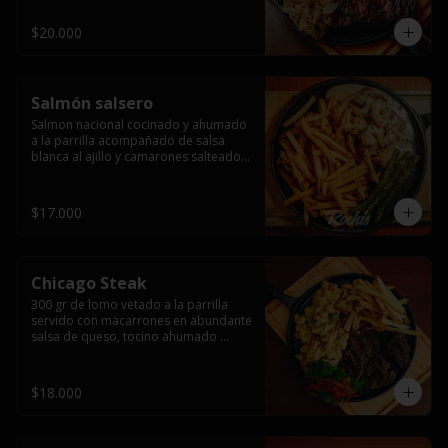
$20.000
Salmón salsero
Salmon nacional cocinado y ahumado 
a la parrilla acompañado de salsa 
blanca al ajillo y camarones salteados,  
espárragos grillados y papas fritas, 
pebre, y salsas.
$17.000
Chicago Steak
300 gr de lomo vetado a la parrilla 
servido con macarrones en abundante 
salsa de queso, tocino ahumado 
laminado y champiñones grillados con 
papas fritas, pebre y salsas..
$18.000