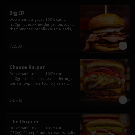
Big ED
Doble hamburguesa 100% carne 
(250gr), queso cheddar, jamon, tocino, 
champiñones, cebolla caramelizada, 
un huevo frito y salsa rochis.
$9.500
Cheese Burger
Doble hamburguesa 100% carne 
(250gr), con Queso cheddar, lechuga, 
tomate, pepinillos, tocino y salsa 
rochis.
$9.700
The Original
Doble hamburguesa 100% carne 
(250gr), Champiñones salteados, palta, 