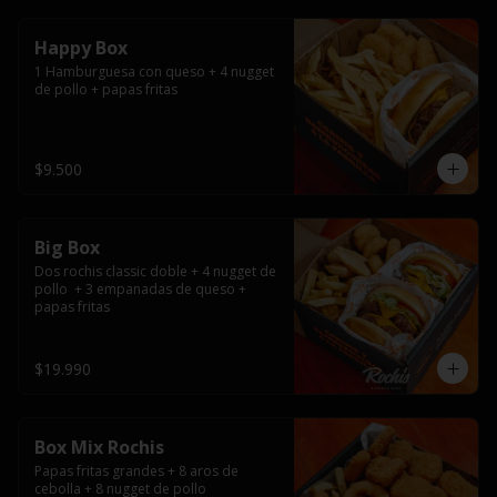
Happy Box
1 Hamburguesa con queso + 4 nugget 
de pollo + papas fritas
$9.500
Big Box
Dos rochis classic doble + 4 nugget de 
pollo  + 3 empanadas de queso + 
papas fritas
$19.990
Box Mix Rochis
Papas fritas grandes + 8 aros de 
cebolla + 8 nugget de pollo