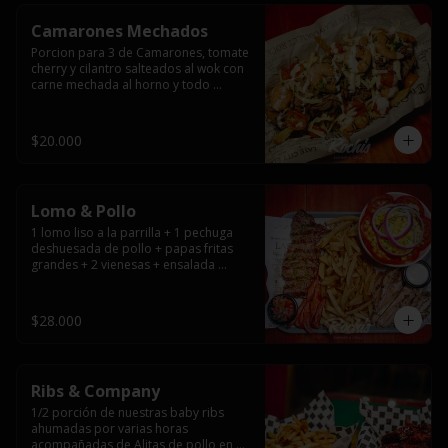
Camarones Mechados
Porcion para 3 de Camarones, tomate 
cherry y cilantro salteados al wok con 
carne mechada al horno y todo 
cubierto con queso mantecoso 
fundido sobre papas fritas y mayo 
casera.
$20.000
Lomo & Pollo
1 lomo liso a la parrilla + 1 pechuga 
deshuesada de pollo + papas fritas 
grandes + 2 vienesas + ensalada 
surtida + pebre + salsas
$28.000
Ribs & Company
1/2 porción de nuestras baby ribs 
ahumadas por varias horas 
acompañadas de Alitas de pollo en 