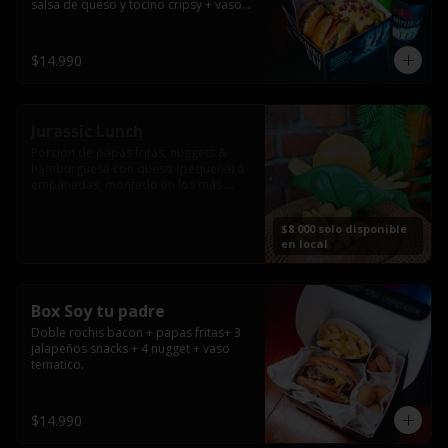
salsa de queso y tocino cripsy + vaso 
tematico de regalo.
$14.990
Jurassic Lunch
Porción de papas fritas, nuggets & 
hamburguesa con queso (pequeña) ó 
empanadas; montado en los más 
prehistóricos dinosaurios que 
acompañaran tu comida.

$8.000 solo disponible
**PRODUCTO DISPONIBLE PARA 
en local
CONSUMO EN EL LOCAL.
Box Soy tu padre
Doble rochis bacon + papas fritas+ 3 
jalapeños snacks + 4 nugget + vaso 
tematico.
$14.990