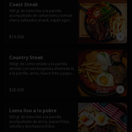
Coast Steak
300 gr de lomo liso a la parrilla 
acompañado de camarones y tomate 
cherry salteados al wok, espárragos 
grillados, papas fritas, pebre y salsas.
$19.000
Country Steak
300gr de Lomo vetado a la parrilla 
servido con una longaniza ahumada XL 
a la parrilla, arroz, huevo frito y papas 
fritas.
$20.000
Lomo liso a lo pobre
320 gr de lomo liso a la parrilla 
acompañado de arroz, papas fritas, 
cebolla y dos huevos fritos.