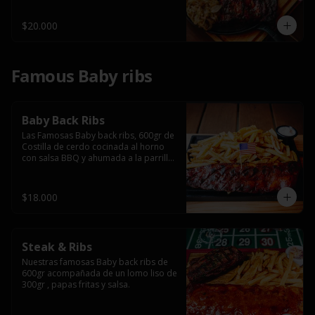
$20.000
Famous Baby ribs
Baby Back Ribs
Las Famosas Baby back ribs, 600gr de 
Costilla de cerdo cocinada al horno 
con salsa BBQ y ahumada a la parrilla 
acompañada de papas fritas.
$18.000
Steak & Ribs
Nuestras famosas Baby back ribs de 
600gr acompañada de un lomo liso de 
300gr , papas fritas y salsa.