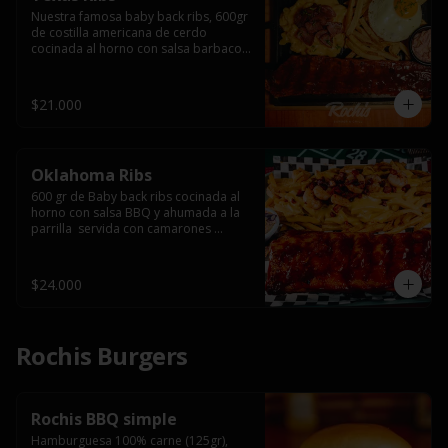
Nuestra famosa baby back ribs, 600gr 
de costilla americana de cerdo 
cocinada al horno con salsa barbacoa 
y ahumada a la parrilla, servida con 
macarrones en salsa de queso y 
tocino ahumado laminado, papas 
$21.000
fritas  y un huevo frito.
Oklahoma Ribs
600 gr de Baby back ribs cocinada al 
horno con salsa BBQ y ahumada a la 
parrilla  servida con camarones 
grillados, papas fritas, salsa de queso 
y tocino crispy.
$24.000
Rochis Burgers
Rochis BBQ simple
Hamburguesa 100% carne (125gr), 