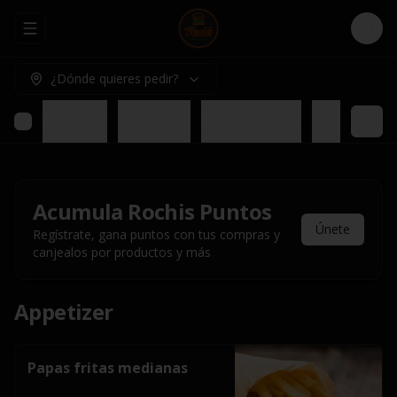
Abrir menu de navegación
Logi
¿Dónde quieres pedir?
Appetizer
Rochis Box
Para compartir
Nuestros pl
Acumula
Rochis Puntos
Únete
Regístrate, gana puntos con tus compras y
canjealos por productos y más
Appetizer
Papas fritas medianas