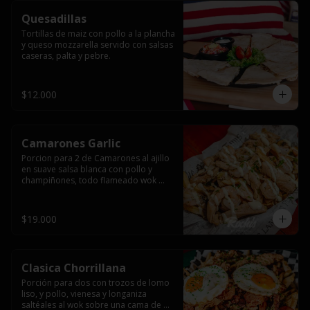
Quesadillas
Tortillas de maiz con pollo a la plancha 
y queso mozzarella servido con salsas  
caseras, palta y pebre.
$12.000
Camarones Garlic
Porcion para 2 de Camarones al ajillo 
en suave salsa blanca con pollo y 
champiñones, todo flameado wok 
sobre papas fritas grandes y 
mayonesa de ajo.
$19.000
Clasica Chorrillana
Porción para dos con trozos de lomo 
liso, y pollo, vienesa y longaniza 
saltéales al wok sobre una cama de 