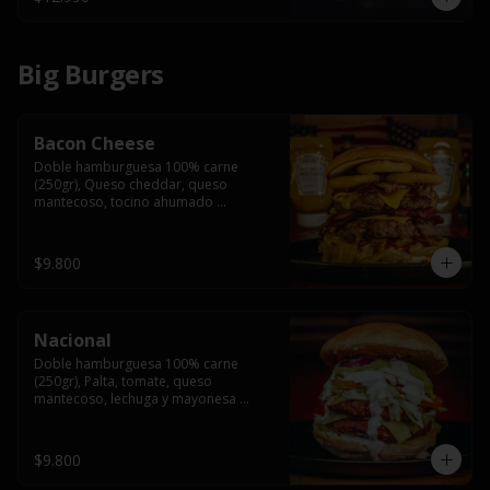
Big Burgers
Bacon Cheese
Doble hamburguesa 100% carne 
(250gr), Queso cheddar, queso 
mantecoso, tocino ahumado 
americano, cebolla caramelizada, aros 
de cebolla fritos y salsa BBQ en pan 
brioche y acompañado de papas 
$9.800
fritas.
Nacional
Doble hamburguesa 100% carne 
(250gr), Palta, tomate, queso 
mantecoso, lechuga y mayonesa 
casera y papa hilo, acompañado de 
papas fritas.
$9.800