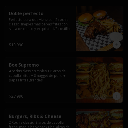
Doble perfecto
Perfecto para dos viene con 2 rochis 
classic simples mas papas fritas con 
salsa de queso y exquisita 1/2 costilla 
baby back ribs.
$19.990
Box Supremo
4 rochis classic simples + 8 aros de 
cebolla fritos + 8 nugget de pollo + 
papas fritas grandes.
$27.990
Burgers, Ribs & Cheese
2 Rochis classic, 8 aros de cebolla 
fritos, media baby back ribs, alitas de 