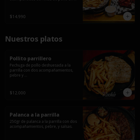
salsa bbq casera con porción de 
papas fritas.
$14.990
Nuestros platos
Pollito parrillero
Pechuga de pollo deshuesada a la 
parrilla con dos acompañamientos, 
pebre y 

 salsas.
$12.000
Palanca a la parrilla
250gr de palanca a la parrilla con dos 
acompañamientos, pebre, y salsas.