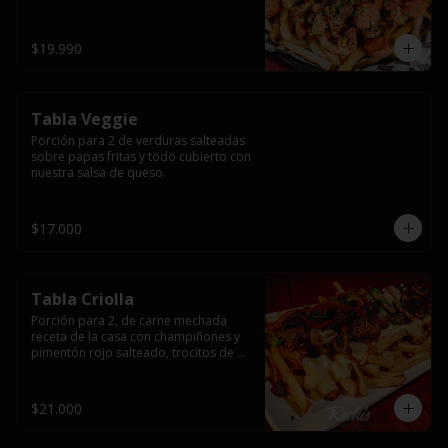
papas fritas y dos huevos fritos.
$19.990
Tabla Veggie
Porción para 2 de verduras salteadas 
sobre papas fritas y todo cubierto con 
nuestra salsa de queso.
$17.000
Tabla Criolla
Porción para 2, de carne mechada 
receta de la casa con champiñones y 
pimentón rojo salteado, trocitos de 
tocino laminado y todo cubierto de 
salsa de queso sobre una base de 
papas fritas.
$21.000