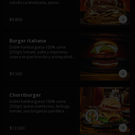
cebolla caramelizada, queso 
mantecoso, tomate y salsa verde en 
pan brioche y acompañado de papas 
fritas.
$9.800
Burger italiana
Doble hamburguesa 100% carne 
(250gr), tomate, palta y mayonesa 
casera en pan brioche y acompañado 
de papas fritas
$9.500
Chorriburger
Doble hamburguesa 100% carne 
(250gr), queso mantecoso, lechuga, 
tomate, una longaniza parrillera 
mediana, papa hilo, huevo, pebre y 
mayonesa casera acompañado de 
papas fritas.
$12.000