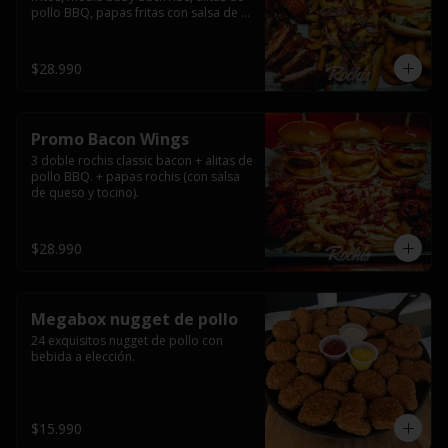
pollo BBQ, papas fritas con salsa de 
queso y tocino ahumado y salsas.
$28.990
Promo Bacon Wings
3 doble rochis classic bacon + alitas de 
pollo BBQ. + papas rochis (con salsa 
de queso y tocino).
$28.990
Megabox nugget de pollo
24 exquisitos nugget de pollo con 
bebida a elección.
$15.990