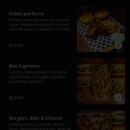
Doble perfecto
Perfecto para dos viene con 2 rochis 
classic simples mas papas fritas con 
salsa de queso y exquisita 1/2 costilla 
baby back ribs.
$19.990
Box Supremo
4 rochis classic simples + 8 aros de 
cebolla fritos + 8 nugget de pollo + 
papas fritas grandes.
$27.990
Burgers, Ribs & Cheese
2 Rochis classic, 8 aros de cebolla 
fritos, media baby back ribs, alitas de 