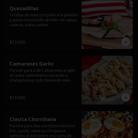
Quesadillas
Tortillas de maiz con pollo a la plancha 
y queso mozzarella servido con salsas  
caseras, palta y pebre.
$12.000
Camarones Garlic
Porcion para 2 de Camarones al ajillo 
en suave salsa blanca con pollo y 
champiñones, todo flameado wok 
sobre papas fritas grandes y 
mayonesa de ajo.
$19.000
Clasica Chorrillana
Porción para dos con trozos de lomo 
liso, y pollo, vienesa y longaniza 
saltéales al wok sobre una cama de 