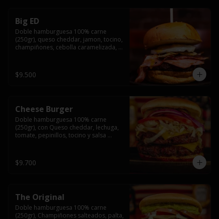
Big ED
Doble hamburguesa 100% carne 
(250gr), queso cheddar, jamon, tocino, 
champiñones, cebolla caramelizada, 
un huevo frito y salsa rochis.
$9.500
Cheese Burger
Doble hamburguesa 100% carne 
(250gr), con Queso cheddar, lechuga, 
tomate, pepinillos, tocino y salsa 
rochis.
$9.700
The Original
Doble hamburguesa 100% carne 
(250gr), Champiñones salteados, palta, 