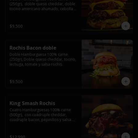
(250gr),  doble queso cheddar, doble 
tocino americano ahumado, cebolla 
caramelizada y salsa barbacoa.
$9.500
Rochis Bacon doble
Doble Hamburguesa 100% carne 
(250gr), Doble queso cheddar, tocino, 
lechuga, tomate y salsa rochis.
$9.500
King Smash Rochis
Cuatro Hamburguesas 100% carne 
(500gr),  con cuádruple cheddar, 
cuadruple bacon, pepinillos y salsa 
rochis.
$12.990