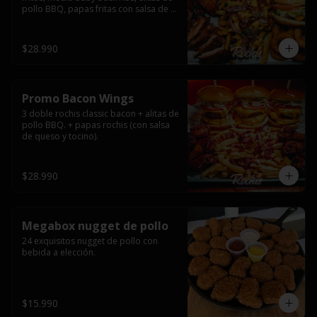
pollo BBQ, papas fritas con salsa de 
queso y tocino ahumado y salsas.
$28.990
Promo Bacon Wings
3 doble rochis classic bacon + alitas de 
pollo BBQ. + papas rochis (con salsa 
de queso y tocino).
$28.990
Megabox nugget de pollo
24 exquisitos nugget de pollo con 
bebida a elección.
$15.990