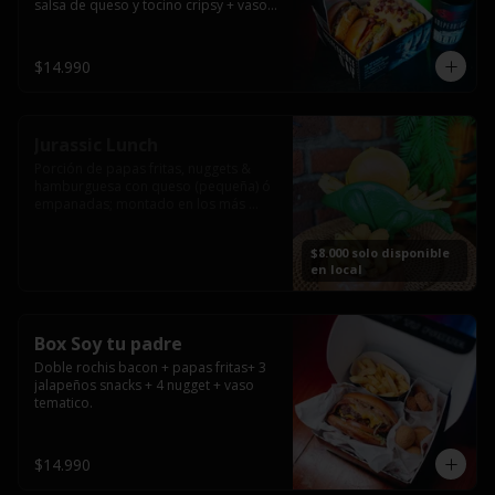
salsa de queso y tocino cripsy + vaso 
tematico de regalo.
$14.990
Jurassic Lunch
Porción de papas fritas, nuggets & 
hamburguesa con queso (pequeña) ó 
empanadas; montado en los más 
prehistóricos dinosaurios que 
acompañaran tu comida.

$8.000 solo disponible
**PRODUCTO DISPONIBLE PARA 
en local
CONSUMO EN EL LOCAL.
Box Soy tu padre
Doble rochis bacon + papas fritas+ 3 
jalapeños snacks + 4 nugget + vaso 
tematico.
$14.990