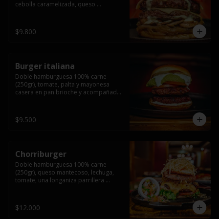
cebolla caramelizada, queso 
mantecoso, tomate y salsa verde en 
pan brioche y acompañado de papas 
fritas.
$9.800
Burger italiana
Doble hamburguesa 100% carne 
(250gr), tomate, palta y mayonesa 
casera en pan brioche y acompañado 
de papas fritas
$9.500
Chorriburger
Doble hamburguesa 100% carne 
(250gr), queso mantecoso, lechuga, 
tomate, una longaniza parrillera 
mediana, papa hilo, huevo, pebre y 
mayonesa casera acompañado de 
papas fritas.
$12.000