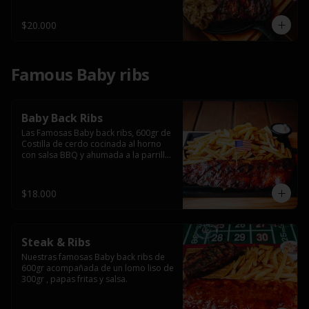
$20.000
Famous Baby ribs
Baby Back Ribs
Las Famosas Baby back ribs, 600gr de 
Costilla de cerdo cocinada al horno 
con salsa BBQ y ahumada a la parrilla 
acompañada de papas fritas.
$18.000
Steak & Ribs
Nuestras famosas Baby back ribs de 
600gr acompañada de un lomo liso de 
300gr , papas fritas y salsa.