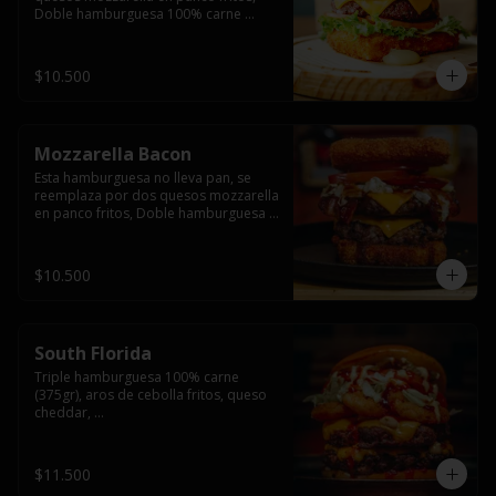
Doble hamburguesa 100% carne 
(250gr),  con queso cheddar, lechuga, 
tomate,  palta y mayo casera.
$10.500
Mozzarella Bacon
Esta hamburguesa no lleva pan, se 
reemplaza por dos quesos mozzarella 
en panco fritos, Doble hamburguesa 
100% carne (250gr), queso cheddar, 
tocino ahumado, lechuga, tomate y 
salsa BBQ acompañado de papas 
$10.500
fritas.
South Florida
Triple hamburguesa 100% carne 
(375gr), aros de cebolla fritos, queso 
cheddar, 

lechuga, tomate, jalapeños, mayonesa 
casera y salsa picante.
$11.500