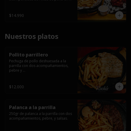
salsa bbq casera con porción de 
papas fritas.
$14.990
Nuestros platos
Pollito parrillero
Pechuga de pollo deshuesada a la 
parrilla con dos acompañamientos, 
pebre y 

 salsas.
$12.000
Palanca a la parrilla
250gr de palanca a la parrilla con dos 
acompañamientos, pebre, y salsas.