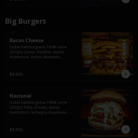
Big Burgers
Bacon Cheese
Doble hamburguesa 100% carne 
(250gr), Queso cheddar, queso 
mantecoso, tocino ahumado 
americano, cebolla caramelizada, aros 
de cebolla fritos y salsa BBQ en pan 
brioche y acompañado de papas 
$9.800
fritas.
Nacional
Doble hamburguesa 100% carne 
(250gr), Palta, tomate, queso 
mantecoso, lechuga y mayonesa 
casera y papa hilo, acompañado de 
papas fritas.
$9.800