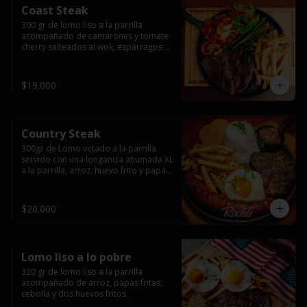
Coast Steak
300 gr de lomo liso a la parrilla 
acompañado de camarones y tomate 
cherry salteados al wok, espárragos 
grillados, papas fritas, pebre y salsas.
$19.000
Country Steak
300gr de Lomo vetado a la parrilla 
servido con una longaniza ahumada XL 
a la parrilla, arroz, huevo frito y papas 
fritas.
$20.000
Lomo liso a lo pobre
320 gr de lomo liso a la parrilla 
acompañado de arroz, papas fritas, 
cebolla y dos huevos fritos.