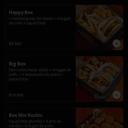
Happy Box
1 Hamburguesa con queso + 4 nugget 
de pollo + papas fritas
$9.500
Big Box
Dos rochis classic doble + 4 nugget de 
pollo  + 3 empanadas de queso + 
papas fritas
$19.990
Box Mix Rochis
Papas fritas grandes + 8 aros de 
cebolla + 8 nugget de pollo