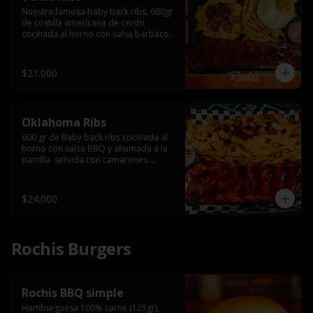
Nuestra famosa baby back ribs, 600gr 
de costilla americana de cerdo 
cocinada al horno con salsa barbacoa 
y ahumada a la parrilla, servida con 
macarrones en salsa de queso y 
tocino ahumado laminado, papas 
$21.000
fritas  y un huevo frito.
Oklahoma Ribs
600 gr de Baby back ribs cocinada al 
horno con salsa BBQ y ahumada a la 
parrilla  servida con camarones 
grillados, papas fritas, salsa de queso 
y tocino crispy.
$24.000
Rochis Burgers
Rochis BBQ simple
Hamburguesa 100% carne (125gr), 