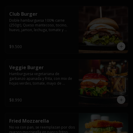
Club Burger
Doble hamburguesa 100% carne 
(250gr), Queso mantecoso, tocino, 
huevo, jamon, lechuga, tomate y 
mayonesa, acompañado de papas 
fritas.
$9.500
Veggie Burger
Hamburguesa vegetariana de 
garbanzo apanada y frita, con mix de 
hojas verdes, tomate, mayo de 
yogurth natural acompañado de 
papas fritas.
$8.990
Fried Mozzarella
No va con pan, se reemplazan por dos 
quesos mozzarella en panco fritos, 