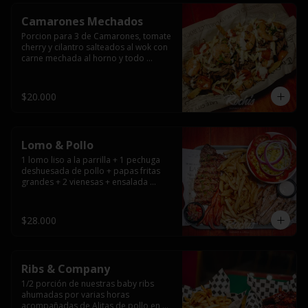
Camarones Mechados
Porcion para 3 de Camarones, tomate 
cherry y cilantro salteados al wok con 
carne mechada al horno y todo 
cubierto con queso mantecoso 
fundido sobre papas fritas y mayo 
casera.
$20.000
Lomo & Pollo
1 lomo liso a la parrilla + 1 pechuga 
deshuesada de pollo + papas fritas 
grandes + 2 vienesas + ensalada 
surtida + pebre + salsas
$28.000
Ribs & Company
1/2 porción de nuestras baby ribs 
ahumadas por varias horas 
acompañadas de Alitas de pollo en 