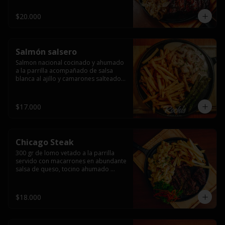
$20.000
Salmón salsero
Salmon nacional cocinado y ahumado 
a la parrilla acompañado de salsa 
blanca al ajillo y camarones salteados,  
espárragos grillados y papas fritas, 
pebre, y salsas.
$17.000
Chicago Steak
300 gr de lomo vetado a la parrilla 
servido con macarrones en abundante 
salsa de queso, tocino ahumado 
laminado y champiñones grillados con 
papas fritas, pebre y salsas..
$18.000