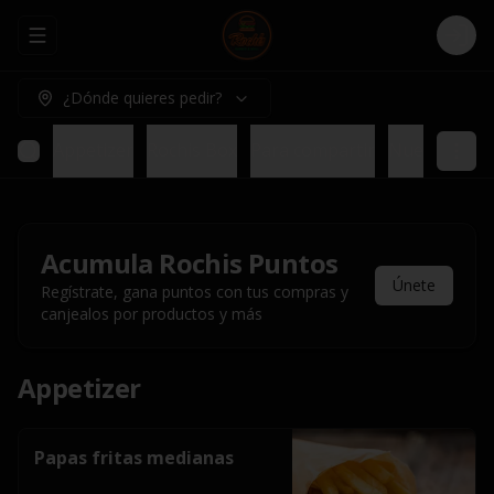
Abrir menu de navegación
Logi
¿Dónde quieres pedir?
Appetizer
Rochis Box
Para compartir
Nuestros pl
Acumula
Rochis Puntos
Únete
Regístrate, gana puntos con tus compras y
canjealos por productos y más
Appetizer
Papas fritas medianas