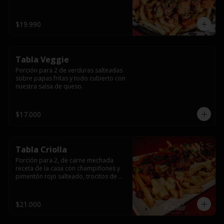
papas fritas y dos huevos fritos.
$19.990
Tabla Veggie
Porción para 2 de verduras salteadas 
sobre papas fritas y todo cubierto con 
nuestra salsa de queso.
$17.000
Tabla Criolla
Porción para 2, de carne mechada 
receta de la casa con champiñones y 
pimentón rojo salteado, trocitos de 
tocino laminado y todo cubierto de 
salsa de queso sobre una base de 
papas fritas.
$21.000