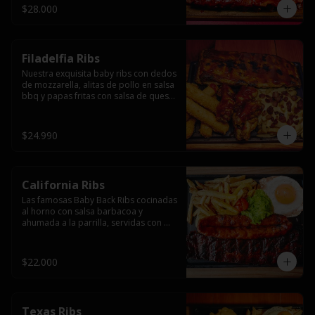
$28.000
Filadelfia Ribs
Nuestra exquisita baby ribs con dedos 
de mozzarella, alitas de pollo en salsa 
bbq y papas fritas con salsa de queso 
y tocino.
$24.990
California Ribs
Las famosas Baby Back Ribs cocinadas 
al horno con salsa barbacoa y 
ahumada a la parrilla, servidas con 
papas fritas, huevo y una longaniza 
ahumada XL a la parrilla.
$22.000
Texas Ribs