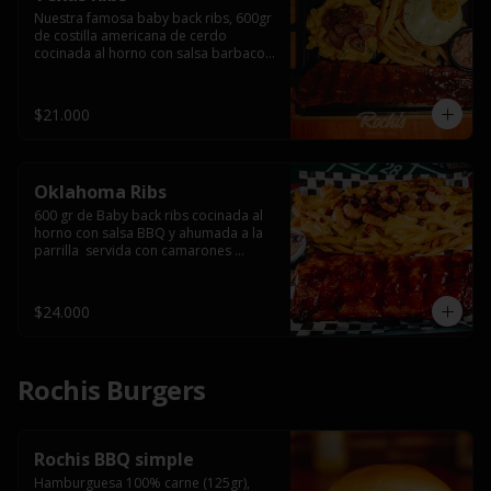
Nuestra famosa baby back ribs, 600gr 
de costilla americana de cerdo 
cocinada al horno con salsa barbacoa 
y ahumada a la parrilla, servida con 
macarrones en salsa de queso y 
tocino ahumado laminado, papas 
$21.000
fritas  y un huevo frito.
Oklahoma Ribs
600 gr de Baby back ribs cocinada al 
horno con salsa BBQ y ahumada a la 
parrilla  servida con camarones 
grillados, papas fritas, salsa de queso 
y tocino crispy.
$24.000
Rochis Burgers
Rochis BBQ simple
Hamburguesa 100% carne (125gr), 