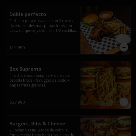
Doble perfecto
Perfecto para dos viene con 2 rochis 
classic simples mas papas fritas con 
salsa de queso y exquisita 1/2 costilla 
baby back ribs.
$19.990
Box Supremo
4 rochis classic simples + 8 aros de 
cebolla fritos + 8 nugget de pollo + 
papas fritas grandes.
$27.990
Burgers, Ribs & Cheese
2 Rochis classic, 8 aros de cebolla 
fritos, media baby back ribs, alitas de 