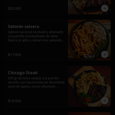
$20.000
Salmón salsero
Salmon nacional cocinado y ahumado 
a la parrilla acompañado de salsa 
blanca al ajillo y camarones salteados,  
espárragos grillados y papas fritas, 
pebre, y salsas.
$17.000
Chicago Steak
300 gr de lomo vetado a la parrilla 
servido con macarrones en abundante 
salsa de queso, tocino ahumado 
laminado y champiñones grillados con 
papas fritas, pebre y salsas..
$18.000