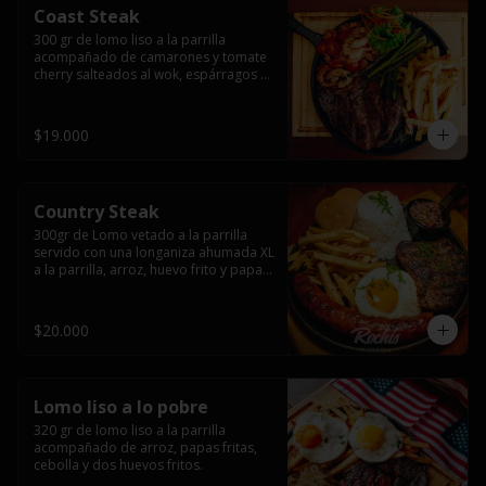
Coast Steak
300 gr de lomo liso a la parrilla 
acompañado de camarones y tomate 
cherry salteados al wok, espárragos 
grillados, papas fritas, pebre y salsas.
$19.000
Country Steak
300gr de Lomo vetado a la parrilla 
servido con una longaniza ahumada XL 
a la parrilla, arroz, huevo frito y papas 
fritas.
$20.000
Lomo liso a lo pobre
320 gr de lomo liso a la parrilla 
acompañado de arroz, papas fritas, 
cebolla y dos huevos fritos.