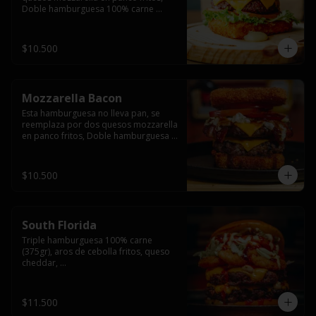
Doble hamburguesa 100% carne 
(250gr),  con queso cheddar, lechuga, 
tomate,  palta y mayo casera.
$10.500
Mozzarella Bacon
Esta hamburguesa no lleva pan, se 
reemplaza por dos quesos mozzarella 
en panco fritos, Doble hamburguesa 
100% carne (250gr), queso cheddar, 
tocino ahumado, lechuga, tomate y 
salsa BBQ acompañado de papas 
$10.500
fritas.
South Florida
Triple hamburguesa 100% carne 
(375gr), aros de cebolla fritos, queso 
cheddar, 

lechuga, tomate, jalapeños, mayonesa 
casera y salsa picante.
$11.500