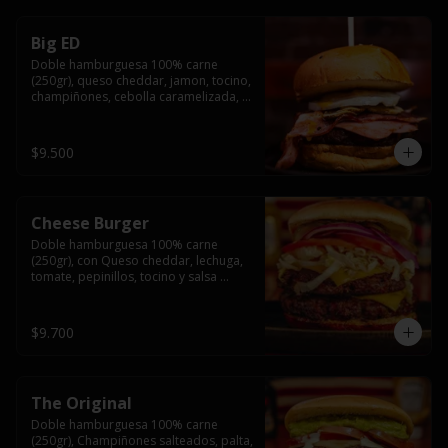
Big ED
Doble hamburguesa 100% carne 
(250gr), queso cheddar, jamon, tocino, 
champiñones, cebolla caramelizada, 
un huevo frito y salsa rochis.
$9.500
Cheese Burger
Doble hamburguesa 100% carne 
(250gr), con Queso cheddar, lechuga, 
tomate, pepinillos, tocino y salsa 
rochis.
$9.700
The Original
Doble hamburguesa 100% carne 
(250gr), Champiñones salteados, palta, 