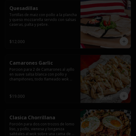
Quesadillas
Tortillas de maiz con pollo a la plancha 
y queso mozzarella servido con salsas  
caseras, palta y pebre.
$12.000
Camarones Garlic
Porcion para 2 de Camarones al ajillo 
en suave salsa blanca con pollo y 
champiñones, todo flameado wok 
sobre papas fritas grandes y 
mayonesa de ajo.
$19.000
Clasica Chorrillana
Porción para dos con trozos de lomo 
liso, y pollo, vienesa y longaniza 
saltéales al wok sobre una cama de 