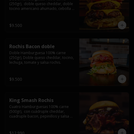
(250gr),  doble queso cheddar, doble 
tocino americano ahumado, cebolla 
caramelizada y salsa barbacoa.
$9.500
Rochis Bacon doble
Doble Hamburguesa 100% carne 
(250gr), Doble queso cheddar, tocino, 
lechuga, tomate y salsa rochis.
$9.500
King Smash Rochis
Cuatro Hamburguesas 100% carne 
(500gr),  con cuádruple cheddar, 
cuadruple bacon, pepinillos y salsa 
rochis.
$12.990