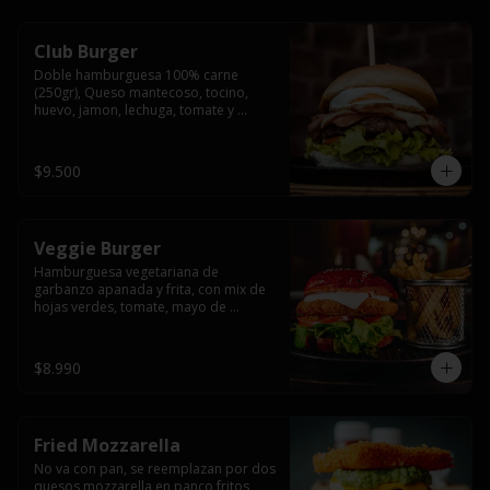
Club Burger
Doble hamburguesa 100% carne 
(250gr), Queso mantecoso, tocino, 
huevo, jamon, lechuga, tomate y 
mayonesa, acompañado de papas 
fritas.
$9.500
Veggie Burger
Hamburguesa vegetariana de 
garbanzo apanada y frita, con mix de 
hojas verdes, tomate, mayo de 
yogurth natural acompañado de 
papas fritas.
$8.990
Fried Mozzarella
No va con pan, se reemplazan por dos 
quesos mozzarella en panco fritos, 