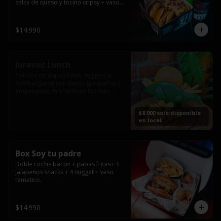
salsa de queso y tocino cripsy + vaso 
tematico de regalo.
$14.990
Jurassic Lunch
Porción de papas fritas, nuggets & 
hamburguesa con queso (pequeña) ó 
empanadas; montado en los más 
prehistóricos dinosaurios que 
acompañaran tu comida.

$8.000 solo disponible
**PRODUCTO DISPONIBLE PARA 
en local
CONSUMO EN EL LOCAL.
Box Soy tu padre
Doble rochis bacon + papas fritas+ 3 
jalapeños snacks + 4 nugget + vaso 
tematico.
$14.990