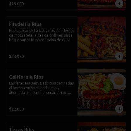
$28.000
Filadelfia Ribs
Nuestra exquisita baby ribs con dedos 
de mozzarella, alitas de pollo en salsa 
bbq y papas fritas con salsa de queso 
y tocino.
$24.990
California Ribs
Las famosas Baby Back Ribs cocinadas 
al horno con salsa barbacoa y 
ahumada a la parrilla, servidas con 
papas fritas, huevo y una longaniza 
ahumada XL a la parrilla.
$22.000
Texas Ribs