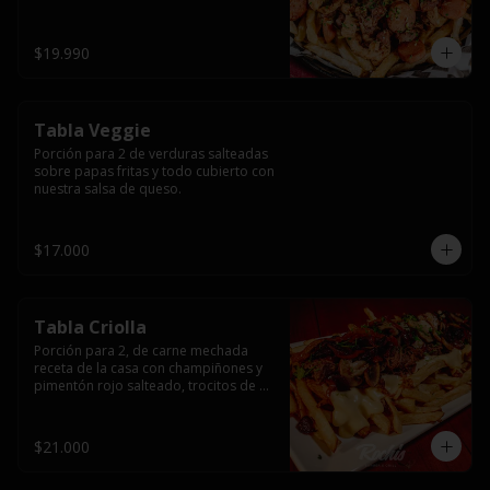
papas fritas y dos huevos fritos.
$19.990
Tabla Veggie
Porción para 2 de verduras salteadas 
sobre papas fritas y todo cubierto con 
nuestra salsa de queso.
$17.000
Tabla Criolla
Porción para 2, de carne mechada 
receta de la casa con champiñones y 
pimentón rojo salteado, trocitos de 
tocino laminado y todo cubierto de 
salsa de queso sobre una base de 
papas fritas.
$21.000