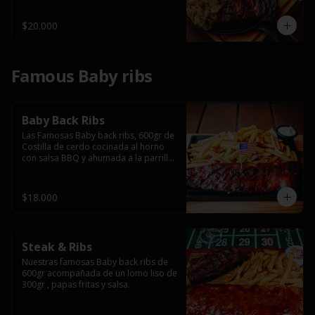
$20.000
Famous Baby ribs
Baby Back Ribs
Las Famosas Baby back ribs, 600gr de 
Costilla de cerdo cocinada al horno 
con salsa BBQ y ahumada a la parrilla 
acompañada de papas fritas.
$18.000
Steak & Ribs
Nuestras famosas Baby back ribs de 
600gr acompañada de un lomo liso de 
300gr , papas fritas y salsa.