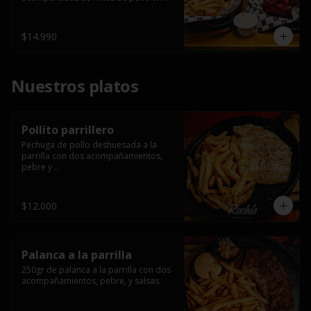
salsa bbq casera con porción de 
papas fritas.
$14.990
Nuestros platos
Pollito parrillero
Pechuga de pollo deshuesada a la 
parrilla con dos acompañamientos, 
pebre y 

 salsas.
$12.000
Palanca a la parrilla
250gr de palanca a la parrilla con dos 
acompañamientos, pebre, y salsas.