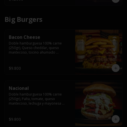
Big Burgers
Bacon Cheese
Doble hamburguesa 100% carne 
(250gr), Queso cheddar, queso 
mantecoso, tocino ahumado 
americano, cebolla caramelizada, aros 
de cebolla fritos y salsa BBQ en pan 
brioche y acompañado de papas 
$9.800
fritas.
Nacional
Doble hamburguesa 100% carne 
(250gr), Palta, tomate, queso 
mantecoso, lechuga y mayonesa 
casera y papa hilo, acompañado de 
papas fritas.
$9.800