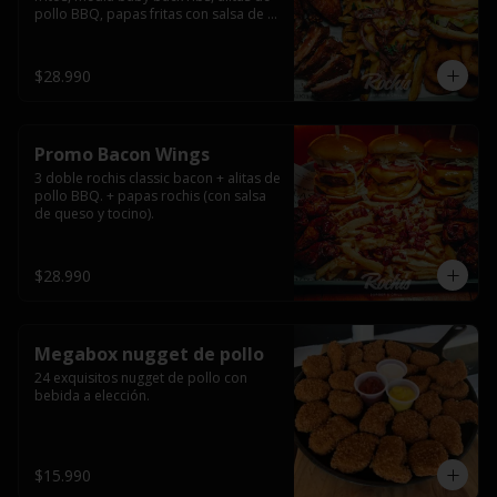
pollo BBQ, papas fritas con salsa de 
queso y tocino ahumado y salsas.
$28.990
Promo Bacon Wings
3 doble rochis classic bacon + alitas de 
pollo BBQ. + papas rochis (con salsa 
de queso y tocino).
$28.990
Megabox nugget de pollo
24 exquisitos nugget de pollo con 
bebida a elección.
$15.990