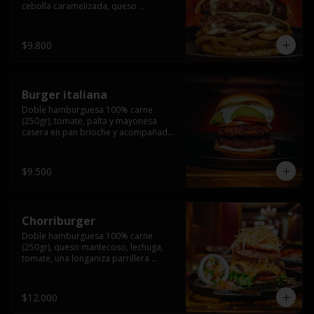
cebolla caramelizada, queso 
mantecoso, tomate y salsa verde en 
pan brioche y acompañado de papas 
fritas.
$9.800
Burger italiana
Doble hamburguesa 100% carne 
(250gr), tomate, palta y mayonesa 
casera en pan brioche y acompañado 
de papas fritas
$9.500
Chorriburger
Doble hamburguesa 100% carne 
(250gr), queso mantecoso, lechuga, 
tomate, una longaniza parrillera 
mediana, papa hilo, huevo, pebre y 
mayonesa casera acompañado de 
papas fritas.
$12.000