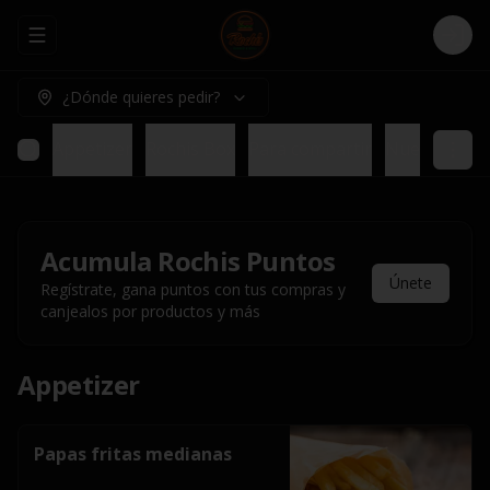
Abrir menu de navegación
Logi
¿Dónde quieres pedir?
Appetizer
Rochis Box
Para compartir
Nuestros pl
Acumula
Rochis Puntos
Únete
Regístrate, gana puntos con tus compras y
canjealos por productos y más
Appetizer
Papas fritas medianas