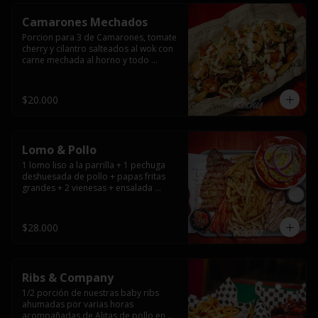
Camarones Mechados
Porcion para 3 de Camarones, tomate 
cherry y cilantro salteados al wok con 
carne mechada al horno y todo 
cubierto con queso mantecoso 
fundido sobre papas fritas y mayo 
casera.
$20.000
Lomo & Pollo
1 lomo liso a la parrilla + 1 pechuga 
deshuesada de pollo + papas fritas 
grandes + 2 vienesas + ensalada 
surtida + pebre + salsas
$28.000
Ribs & Company
1/2 porción de nuestras baby ribs 
ahumadas por varias horas 
acompañadas de Alitas de pollo en 