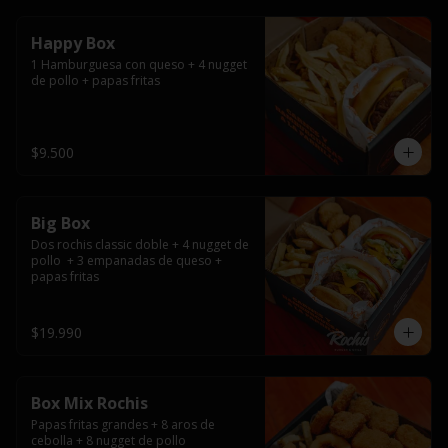
Happy Box
1 Hamburguesa con queso + 4 nugget 
de pollo + papas fritas
$9.500
Big Box
Dos rochis classic doble + 4 nugget de 
pollo  + 3 empanadas de queso + 
papas fritas
$19.990
Box Mix Rochis
Papas fritas grandes + 8 aros de 
cebolla + 8 nugget de pollo