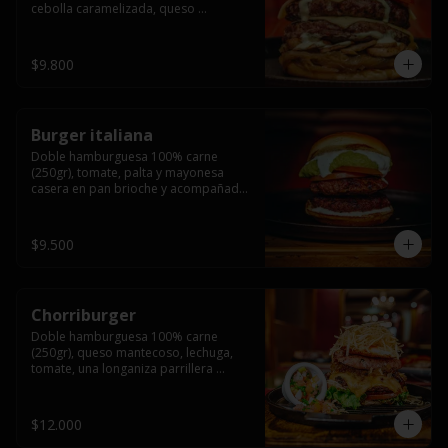
cebolla caramelizada, queso 
mantecoso, tomate y salsa verde en 
pan brioche y acompañado de papas 
fritas.
$9.800
Burger italiana
Doble hamburguesa 100% carne 
(250gr), tomate, palta y mayonesa 
casera en pan brioche y acompañado 
de papas fritas
$9.500
Chorriburger
Doble hamburguesa 100% carne 
(250gr), queso mantecoso, lechuga, 
tomate, una longaniza parrillera 
mediana, papa hilo, huevo, pebre y 
mayonesa casera acompañado de 
papas fritas.
$12.000