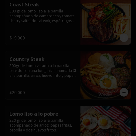
Coast Steak
300 gr de lomo liso a la parrilla 
acompañado de camarones y tomate 
cherry salteados al wok, espárragos 
grillados, papas fritas, pebre y salsas.
$19.000
Country Steak
300gr de Lomo vetado a la parrilla 
servido con una longaniza ahumada XL 
a la parrilla, arroz, huevo frito y papas 
fritas.
$20.000
Lomo liso a lo pobre
320 gr de lomo liso a la parrilla 
acompañado de arroz, papas fritas, 
cebolla y dos huevos fritos.