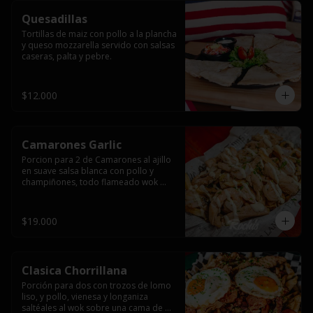
Quesadillas
Tortillas de maiz con pollo a la plancha 
y queso mozzarella servido con salsas  
caseras, palta y pebre.
$12.000
Camarones Garlic
Porcion para 2 de Camarones al ajillo 
en suave salsa blanca con pollo y 
champiñones, todo flameado wok 
sobre papas fritas grandes y 
mayonesa de ajo.
$19.000
Clasica Chorrillana
Porción para dos con trozos de lomo 
liso, y pollo, vienesa y longaniza 
saltéales al wok sobre una cama de 