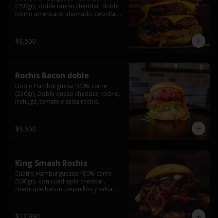
(250gr),  doble queso cheddar, doble 
tocino americano ahumado, cebolla 
caramelizada y salsa barbacoa.
$9.500
Rochis Bacon doble
Doble Hamburguesa 100% carne 
(250gr), Doble queso cheddar, tocino, 
lechuga, tomate y salsa rochis.
$9.500
King Smash Rochis
Cuatro Hamburguesas 100% carne 
(500gr),  con cuádruple cheddar, 
cuadruple bacon, pepinillos y salsa 
rochis.
$12.990