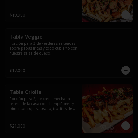
papas fritas y dos huevos fritos.
$19.990
Tabla Veggie
Porción para 2 de verduras salteadas 
sobre papas fritas y todo cubierto con 
nuestra salsa de queso.
$17.000
Tabla Criolla
Porción para 2, de carne mechada 
receta de la casa con champiñones y 
pimentón rojo salteado, trocitos de 
tocino laminado y todo cubierto de 
salsa de queso sobre una base de 
papas fritas.
$21.000