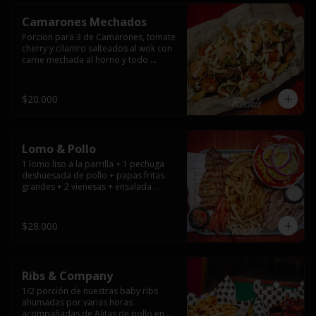
Camarones Mechados
Porcion para 3 de Camarones, tomate 
cherry y cilantro salteados al wok con 
carne mechada al horno y todo 
cubierto con queso mantecoso 
fundido sobre papas fritas y mayo 
casera.
$20.000
Lomo & Pollo
1 lomo liso a la parrilla + 1 pechuga 
deshuesada de pollo + papas fritas 
grandes + 2 vienesas + ensalada 
surtida + pebre + salsas
$28.000
Ribs & Company
1/2 porción de nuestras baby ribs 
ahumadas por varias horas 
acompañadas de Alitas de pollo en 