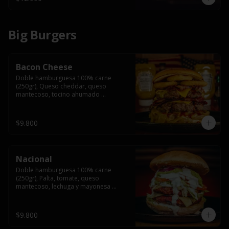
Big Burgers
Bacon Cheese
Doble hamburguesa 100% carne 
(250gr), Queso cheddar, queso 
mantecoso, tocino ahumado 
americano, cebolla caramelizada, aros 
de cebolla fritos y salsa BBQ en pan 
brioche y acompañado de papas 
$9.800
fritas.
Nacional
Doble hamburguesa 100% carne 
(250gr), Palta, tomate, queso 
mantecoso, lechuga y mayonesa 
casera y papa hilo, acompañado de 
papas fritas.
$9.800