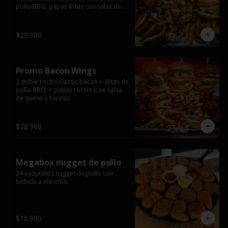
pollo BBQ, papas fritas con salsa de 
queso y tocino ahumado y salsas.
$28.990
Promo Bacon Wings
3 doble rochis classic bacon + alitas de 
pollo BBQ. + papas rochis (con salsa 
de queso y tocino).
$28.990
Megabox nugget de pollo
24 exquisitos nugget de pollo con 
bebida a elección.
$15.990