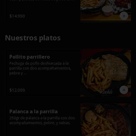
salsa bbq casera con porción de 
papas fritas.
$14.990
Nuestros platos
Pollito parrillero
Pechuga de pollo deshuesada a la 
parrilla con dos acompañamientos, 
pebre y 

 salsas.
$12.000
Palanca a la parrilla
250gr de palanca a la parrilla con dos 
acompañamientos, pebre, y salsas.