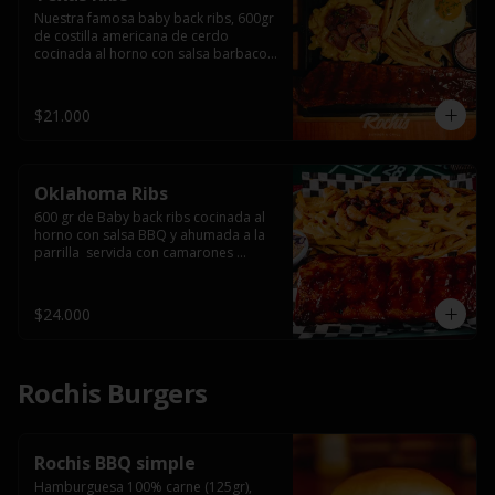
Nuestra famosa baby back ribs, 600gr 
de costilla americana de cerdo 
cocinada al horno con salsa barbacoa 
y ahumada a la parrilla, servida con 
macarrones en salsa de queso y 
tocino ahumado laminado, papas 
$21.000
fritas  y un huevo frito.
Oklahoma Ribs
600 gr de Baby back ribs cocinada al 
horno con salsa BBQ y ahumada a la 
parrilla  servida con camarones 
grillados, papas fritas, salsa de queso 
y tocino crispy.
$24.000
Rochis Burgers
Rochis BBQ simple
Hamburguesa 100% carne (125gr), 