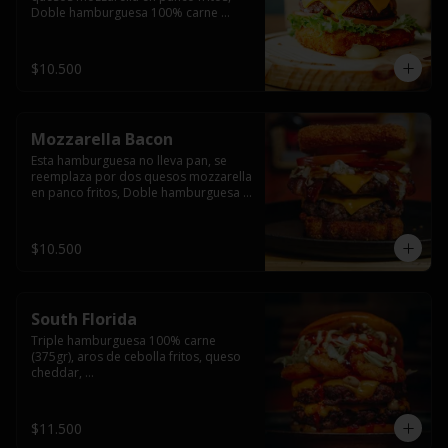
Doble hamburguesa 100% carne 
(250gr),  con queso cheddar, lechuga, 
tomate,  palta y mayo casera.
$10.500
Mozzarella Bacon
Esta hamburguesa no lleva pan, se 
reemplaza por dos quesos mozzarella 
en panco fritos, Doble hamburguesa 
100% carne (250gr), queso cheddar, 
tocino ahumado, lechuga, tomate y 
salsa BBQ acompañado de papas 
$10.500
fritas.
South Florida
Triple hamburguesa 100% carne 
(375gr), aros de cebolla fritos, queso 
cheddar, 

lechuga, tomate, jalapeños, mayonesa 
casera y salsa picante.
$11.500