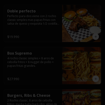
Doble perfecto
Perfecto para dos viene con 2 rochis 
classic simples mas papas fritas con 
salsa de queso y exquisita 1/2 costilla 
baby back ribs.
$19.990
Box Supremo
4 rochis classic simples + 8 aros de 
cebolla fritos + 8 nugget de pollo + 
papas fritas grandes.
$27.990
Burgers, Ribs & Cheese
2 Rochis classic, 8 aros de cebolla 
fritos, media baby back ribs, alitas de 