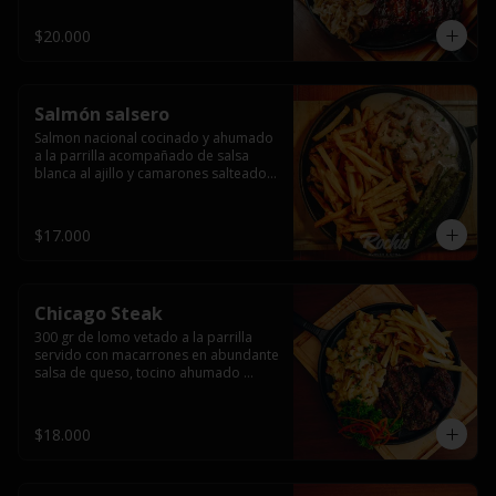
$20.000
Salmón salsero
Salmon nacional cocinado y ahumado 
a la parrilla acompañado de salsa 
blanca al ajillo y camarones salteados,  
espárragos grillados y papas fritas, 
pebre, y salsas.
$17.000
Chicago Steak
300 gr de lomo vetado a la parrilla 
servido con macarrones en abundante 
salsa de queso, tocino ahumado 
laminado y champiñones grillados con 
papas fritas, pebre y salsas..
$18.000