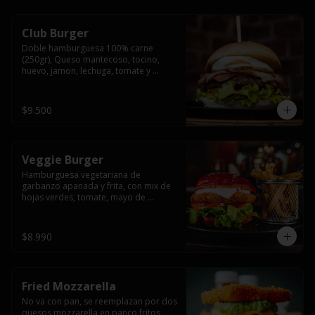
Club Burger
Doble hamburguesa 100% carne 
(250gr), Queso mantecoso, tocino, 
huevo, jamon, lechuga, tomate y 
mayonesa, acompañado de papas 
fritas.
$9.500
Veggie Burger
Hamburguesa vegetariana de 
garbanzo apanada y frita, con mix de 
hojas verdes, tomate, mayo de 
yogurth natural acompañado de 
papas fritas.
$8.990
Fried Mozzarella
No va con pan, se reemplazan por dos 
quesos mozzarella en panco fritos, 