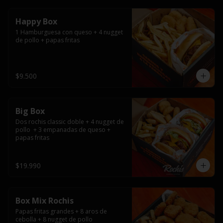
Happy Box
1 Hamburguesa con queso + 4 nugget 
de pollo + papas fritas
$9.500
Big Box
Dos rochis classic doble + 4 nugget de 
pollo  + 3 empanadas de queso + 
papas fritas
$19.990
Box Mix Rochis
Papas fritas grandes + 8 aros de 
cebolla + 8 nugget de pollo