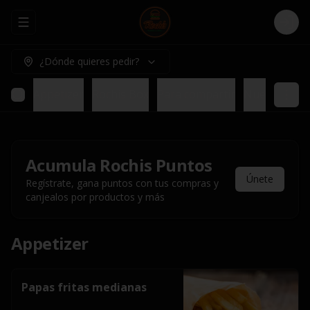
Abrir menu de navegación
Logi
¿Dónde quieres pedir?
Appetizer
Rochis Box
Para compartir
Nuestros pl
Acumula
Rochis Puntos
Únete
Regístrate, gana puntos con tus compras y
canjealos por productos y más
Appetizer
Papas fritas medianas