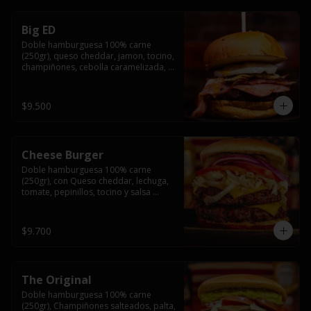
Big ED
Doble hamburguesa 100% carne 
(250gr), queso cheddar, jamon, tocino, 
champiñones, cebolla caramelizada, 
un huevo frito y salsa rochis.
$9.500
Cheese Burger
Doble hamburguesa 100% carne 
(250gr), con Queso cheddar, lechuga, 
tomate, pepinillos, tocino y salsa 
rochis.
$9.700
The Original
Doble hamburguesa 100% carne 
(250gr), Champiñones salteados, palta, 