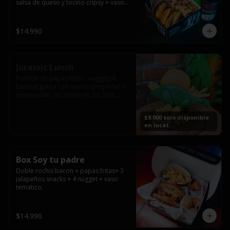
salsa de queso y tocino cripsy + vaso 
tematico de regalo.
$14.990
Jurassic Lunch
Porción de papas fritas, nuggets & 
hamburguesa con queso (pequeña) ó 
empanadas; montado en los más 
prehistóricos dinosaurios que 
acompañaran tu comida.

$8.000 solo disponible
**PRODUCTO DISPONIBLE PARA 
en local
CONSUMO EN EL LOCAL.
Box Soy tu padre
Doble rochis bacon + papas fritas+ 3 
jalapeños snacks + 4 nugget + vaso 
tematico.
$14.990