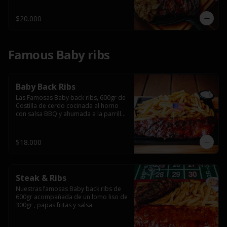
$20.000
Famous Baby ribs
Baby Back Ribs
Las Famosas Baby back ribs, 600gr de 
Costilla de cerdo cocinada al horno 
con salsa BBQ y ahumada a la parrilla 
acompañada de papas fritas.
$18.000
Steak & Ribs
Nuestras famosas Baby back ribs de 
600gr acompañada de un lomo liso de 
300gr , papas fritas y salsa.