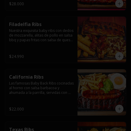
$28.000
Filadelfia Ribs
Nuestra exquisita baby ribs con dedos 
de mozzarella, alitas de pollo en salsa 
bbq y papas fritas con salsa de queso 
y tocino.
$24.990
California Ribs
Las famosas Baby Back Ribs cocinadas 
al horno con salsa barbacoa y 
ahumada a la parrilla, servidas con 
papas fritas, huevo y una longaniza 
ahumada XL a la parrilla.
$22.000
Texas Ribs