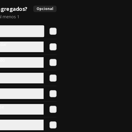
agregados?
Opcional
al menos 1
dar
ido
is Puntos
 con tus compras y canjealos por productos y más
se
Mr. Mechado
Sabrosa Plateada al horno 