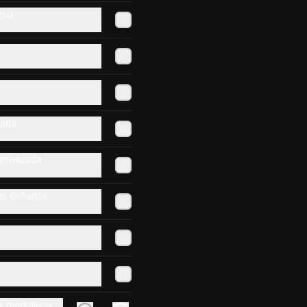
desmechada receta de la casa, 
eso
queso fundido, jamón, tomate, 
huevo frito, mayonesa casera y 
salsa verde en pan amasado.
$10.500
Mechado Italiano
Sabrosa Plateada al horno 
rada
desmechada receta de la casa, 
palta, tomate y mayo casera en 
pan amasado.
amelizada
$10.500
 Grillados
Sr. Pollo
Pollo marinado, tomate, cebolla 
caramelizada, champiñones 
gratinados, pimentón rojo, queso 
fundido y mayonesa casera  en 
pan amasado.
$9.800
s medialuna