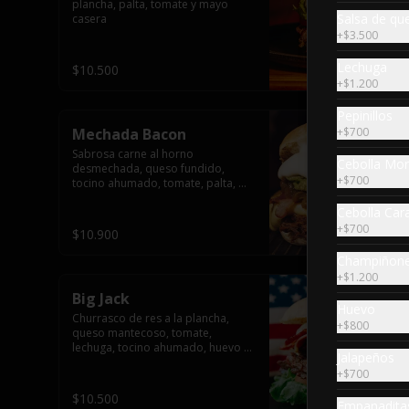
plancha, palta, tomate y mayo 
Salsa de qu
casera
+
$3.500
Lechuga
$10.500
+
$1.200
Pepinillos
Mechada Bacon
+
$700
Sabrosa carne al horno 
Cebolla Mo
desmechada, queso fundido, 
+
$700
tocino ahumado, tomate, palta, 
cebolla caramelizada y mayo 
Cebolla Car
casera.
+
$700
$10.900
Champiñones
+
$1.200
Big Jack
Huevo
Churrasco de res a la plancha, 
+
$800
queso mantecoso, tomate, 
lechuga, tocino ahumado, huevo 
Jalapeños
frito, jamón y mayonesa casera
+
$700
$10.500
Empanadita