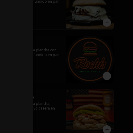
queso mantecoso fundido en pan 
amasado.
$10.200
Pollo Luco
Pollo marinado a la plancha con 
queso mantecoso fundido en pan 
amasado.
$9.490
Pollo Italiano
Pollo marinado a la plancha, 
tomate, palta y mayo casera en 
pan amasado.
$10.200