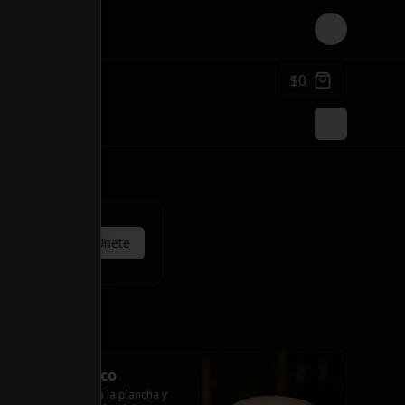
Login
$0
Únete
Churrasco Luco
Churrasco de res a la plancha y 