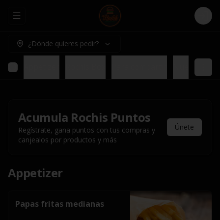
Abrir menu de navegación
Logi
¿Dónde quieres pedir?
Appetizer
Rochis Box
Para compartir
Nuestros pl
Acumula
Rochis Puntos
Únete
Regístrate, gana puntos con tus compras y
canjealos por productos y más
Appetizer
Papas fritas medianas