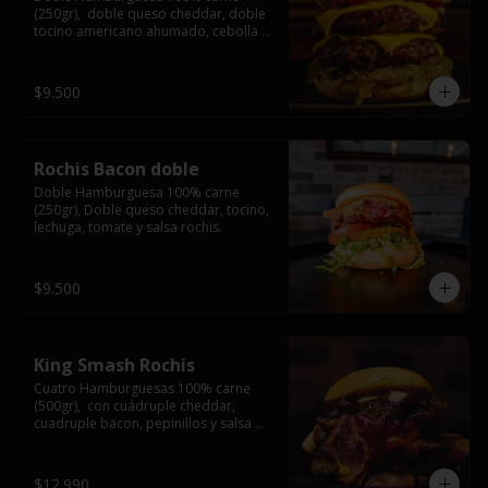
(250gr),  doble queso cheddar, doble 
tocino americano ahumado, cebolla 
caramelizada y salsa barbacoa.
$9.500
Rochis Bacon doble
Doble Hamburguesa 100% carne 
(250gr), Doble queso cheddar, tocino, 
lechuga, tomate y salsa rochis.
$9.500
King Smash Rochis
Cuatro Hamburguesas 100% carne 
(500gr),  con cuádruple cheddar, 
cuadruple bacon, pepinillos y salsa 
rochis.
$12.990