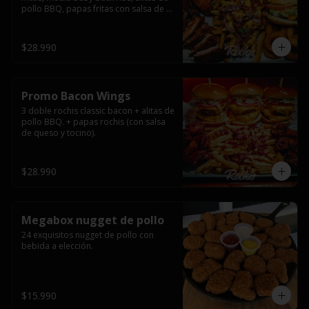
pollo BBQ, papas fritas con salsa de 
queso y tocino ahumado y salsas.
$28.990
Promo Bacon Wings
3 doble rochis classic bacon + alitas de 
pollo BBQ. + papas rochis (con salsa 
de queso y tocino).
$28.990
Megabox nugget de pollo
24 exquisitos nugget de pollo con 
bebida a elección.
$15.990