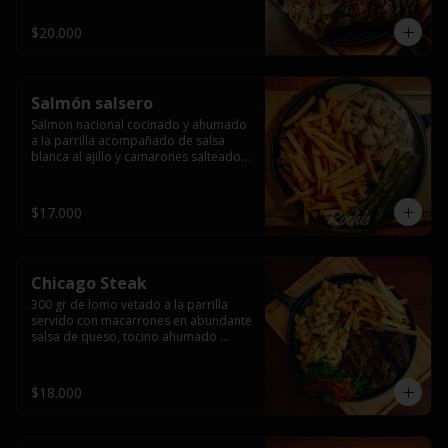
$20.000
Salmón salsero
Salmon nacional cocinado y ahumado 
a la parrilla acompañado de salsa 
blanca al ajillo y camarones salteados,  
espárragos grillados y papas fritas, 
pebre, y salsas.
$17.000
Chicago Steak
300 gr de lomo vetado a la parrilla 
servido con macarrones en abundante 
salsa de queso, tocino ahumado 
laminado y champiñones grillados con 
papas fritas, pebre y salsas..
$18.000