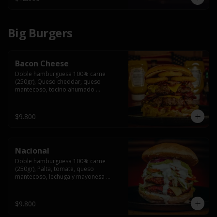
Big Burgers
Bacon Cheese
Doble hamburguesa 100% carne 
(250gr), Queso cheddar, queso 
mantecoso, tocino ahumado 
americano, cebolla caramelizada, aros 
de cebolla fritos y salsa BBQ en pan 
brioche y acompañado de papas 
$9.800
fritas.
Nacional
Doble hamburguesa 100% carne 
(250gr), Palta, tomate, queso 
mantecoso, lechuga y mayonesa 
casera y papa hilo, acompañado de 
papas fritas.
$9.800