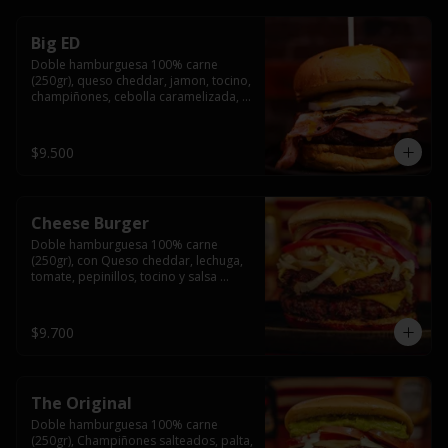
Big ED
Doble hamburguesa 100% carne 
(250gr), queso cheddar, jamon, tocino, 
champiñones, cebolla caramelizada, 
un huevo frito y salsa rochis.
$9.500
Cheese Burger
Doble hamburguesa 100% carne 
(250gr), con Queso cheddar, lechuga, 
tomate, pepinillos, tocino y salsa 
rochis.
$9.700
The Original
Doble hamburguesa 100% carne 
(250gr), Champiñones salteados, palta, 