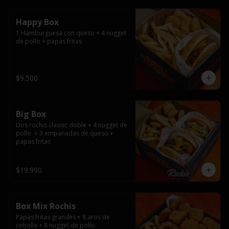
Happy Box
1 Hamburguesa con queso + 4 nugget 
de pollo + papas fritas
$9.500
Big Box
Dos rochis classic doble + 4 nugget de 
pollo  + 3 empanadas de queso + 
papas fritas
$19.990
Box Mix Rochis
Papas fritas grandes + 8 aros de 
cebolla + 8 nugget de pollo