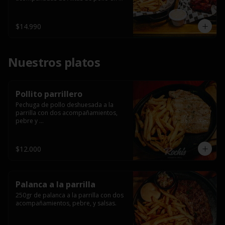
salsa bbq casera con porción de 
papas fritas.
$14.990
Nuestros platos
Pollito parrillero
Pechuga de pollo deshuesada a la 
parrilla con dos acompañamientos, 
pebre y 

 salsas.
$12.000
Palanca a la parrilla
250gr de palanca a la parrilla con dos 
acompañamientos, pebre, y salsas.