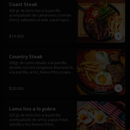
Coast Steak
300 gr de lomo liso a la parrilla 
acompañado de camarones y tomate 
cherry salteados al wok, espárragos 
grillados, papas fritas, pebre y salsas.
$19.000
Country Steak
300gr de Lomo vetado a la parrilla 
servido con una longaniza ahumada XL 
a la parrilla, arroz, huevo frito y papas 
fritas.
$20.000
Lomo liso a lo pobre
320 gr de lomo liso a la parrilla 
acompañado de arroz, papas fritas, 
cebolla y dos huevos fritos.