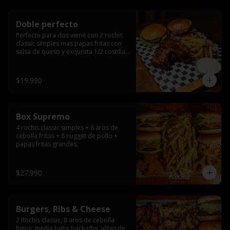
Doble perfecto
Perfecto para dos viene con 2 rochis 
classic simples mas papas fritas con 
salsa de queso y exquisita 1/2 costilla 
baby back ribs.
$19.990
Box Supremo
4 rochis classic simples + 8 aros de 
cebolla fritos + 8 nugget de pollo + 
papas fritas grandes.
$27.990
Burgers, Ribs & Cheese
2 Rochis classic, 8 aros de cebolla 
fritos, media baby back ribs, alitas de 