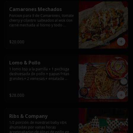
Camarones Mechados
Porcion para 3 de Camarones, tomate 
cherry y cilantro salteados al wok con 
carne mechada al horno y todo 
cubierto con queso mantecoso 
fundido sobre papas fritas y mayo 
casera.
$20.000
Lomo & Pollo
1 lomo liso a la parrilla + 1 pechuga 
deshuesada de pollo + papas fritas 
grandes + 2 vienesas + ensalada 
surtida + pebre + salsas
$28.000
Ribs & Company
1/2 porción de nuestras baby ribs 
ahumadas por varias horas 
acompañadas de Alitas de pollo en 