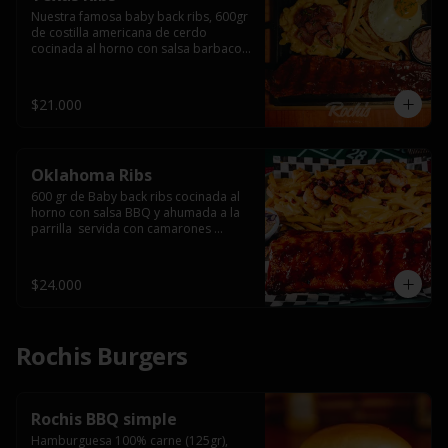
Nuestra famosa baby back ribs, 600gr 
de costilla americana de cerdo 
cocinada al horno con salsa barbacoa 
y ahumada a la parrilla, servida con 
macarrones en salsa de queso y 
tocino ahumado laminado, papas 
$21.000
fritas  y un huevo frito.
Oklahoma Ribs
600 gr de Baby back ribs cocinada al 
horno con salsa BBQ y ahumada a la 
parrilla  servida con camarones 
grillados, papas fritas, salsa de queso 
y tocino crispy.
$24.000
Rochis Burgers
Rochis BBQ simple
Hamburguesa 100% carne (125gr), 