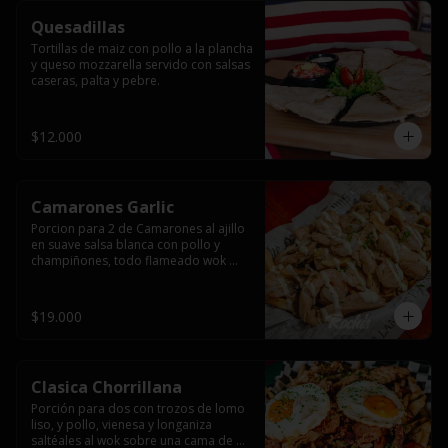
Quesadillas
Tortillas de maiz con pollo a la plancha 
y queso mozzarella servido con salsas  
caseras, palta y pebre.
$12.000
Camarones Garlic
Porcion para 2 de Camarones al ajillo 
en suave salsa blanca con pollo y 
champiñones, todo flameado wok 
sobre papas fritas grandes y 
mayonesa de ajo.
$19.000
Clasica Chorrillana
Porción para dos con trozos de lomo 
liso, y pollo, vienesa y longaniza 
saltéales al wok sobre una cama de 