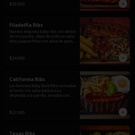
$28.000
Filadelfia Ribs
Nuestra exquisita baby ribs con dedos 
de mozzarella, alitas de pollo en salsa 
bbq y papas fritas con salsa de queso 
y tocino.
$24.990
California Ribs
Las famosas Baby Back Ribs cocinadas 
al horno con salsa barbacoa y 
ahumada a la parrilla, servidas con 
papas fritas, huevo y una longaniza 
ahumada XL a la parrilla.
$22.000
Texas Ribs