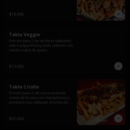
papas fritas y dos huevos fritos.
$19.990
Tabla Veggie
Porción para 2 de verduras salteadas 
sobre papas fritas y todo cubierto con 
nuestra salsa de queso.
$17.000
Tabla Criolla
Porción para 2, de carne mechada 
receta de la casa con champiñones y 
pimentón rojo salteado, trocitos de 
tocino laminado y todo cubierto de 
salsa de queso sobre una base de 
papas fritas.
$21.000