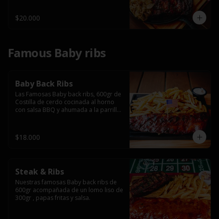
$20.000
Famous Baby ribs
Baby Back Ribs
Las Famosas Baby back ribs, 600gr de 
Costilla de cerdo cocinada al horno 
con salsa BBQ y ahumada a la parrilla 
acompañada de papas fritas.
$18.000
Steak & Ribs
Nuestras famosas Baby back ribs de 
600gr acompañada de un lomo liso de 
300gr , papas fritas y salsa.