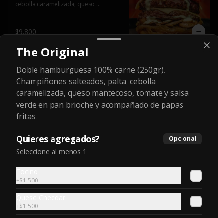
cebolla caramelizada, queso 
mantecoso, tomate y salsa verde en 
pan brioche y acompañado de papas 
fritas.
$9.800
The Original
Burger italiana
Doble hamburguesa 100% carne (250gr),
Doble hamburguesa 100% carne 
Champiñones salteados, palta, cebolla
(250gr), tomate, palta y mayonesa 
casera en pan brioche y acompañado 
caramelizada, queso mantecoso, tomate y salsa
de papas fritas
verde en pan brioche y acompañado de papas
fritas.
$9.500
Quieres agregados?
Opcional
Seleccione al menos 1
Chorriburger
Doble hamburguesa 100% carne 
Tocino
(250gr), queso mantecoso, lechuga, 
tomate, una longaniza parrillera 
+
$1.500
mediana, papa hilo, huevo, pebre y 
mayonesa casera acompañado de 
Queso Cheddar
papas fritas.
$12.000
+
$1.500