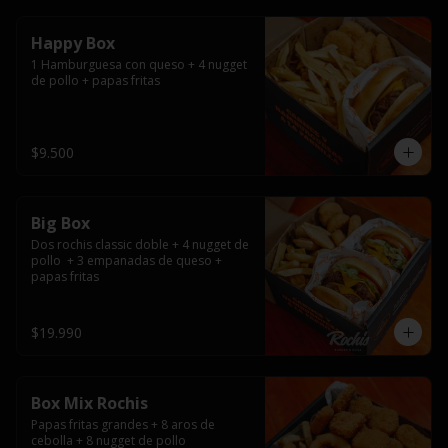
Happy Box
1 Hamburguesa con queso + 4 nugget 
de pollo + papas fritas
$9.500
Big Box
Dos rochis classic doble + 4 nugget de 
pollo  + 3 empanadas de queso + 
papas fritas
$19.990
Box Mix Rochis
Papas fritas grandes + 8 aros de 
cebolla + 8 nugget de pollo