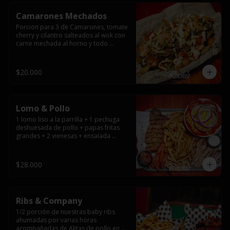
Camarones Mechados
Porcion para 3 de Camarones, tomate 
cherry y cilantro salteados al wok con 
carne mechada al horno y todo 
cubierto con queso mantecoso 
fundido sobre papas fritas y mayo 
casera.
$20.000
Lomo & Pollo
1 lomo liso a la parrilla + 1 pechuga 
deshuesada de pollo + papas fritas 
grandes + 2 vienesas + ensalada 
surtida + pebre + salsas
$28.000
Ribs & Company
1/2 porción de nuestras baby ribs 
ahumadas por varias horas 
acompañadas de Alitas de pollo en 