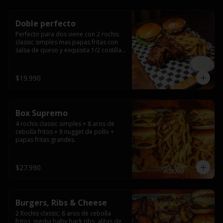
Doble perfecto
Perfecto para dos viene con 2 rochis 
classic simples mas papas fritas con 
salsa de queso y exquisita 1/2 costilla 
baby back ribs.
$19.990
Box Supremo
4 rochis classic simples + 8 aros de 
cebolla fritos + 8 nugget de pollo + 
papas fritas grandes.
$27.990
Burgers, Ribs & Cheese
2 Rochis classic, 8 aros de cebolla 
fritos, media baby back ribs, alitas de 