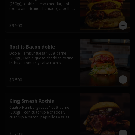
(250gr),  doble queso cheddar, doble 
tocino americano ahumado, cebolla 
caramelizada y salsa barbacoa.
$9.500
Rochis Bacon doble
Doble Hamburguesa 100% carne 
(250gr), Doble queso cheddar, tocino, 
lechuga, tomate y salsa rochis.
$9.500
King Smash Rochis
Cuatro Hamburguesas 100% carne 
(500gr),  con cuádruple cheddar, 
cuadruple bacon, pepinillos y salsa 
rochis.
$12.990