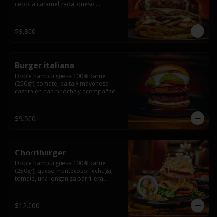
cebolla caramelizada, queso 
mantecoso, tomate y salsa verde en 
pan brioche y acompañado de papas 
fritas.
$9.800
Burger italiana
Doble hamburguesa 100% carne 
(250gr), tomate, palta y mayonesa 
casera en pan brioche y acompañado 
de papas fritas
$9.500
Chorriburger
Doble hamburguesa 100% carne 
(250gr), queso mantecoso, lechuga, 
tomate, una longaniza parrillera 
mediana, papa hilo, huevo, pebre y 
mayonesa casera acompañado de 
papas fritas.
$12.000