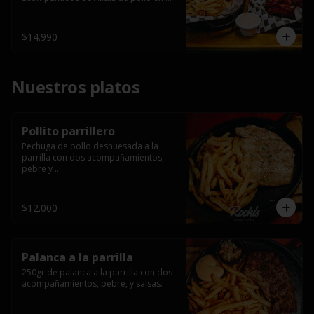
salsa bbq casera con porción de 
papas fritas.
$14.990
Nuestros platos
Pollito parrillero
Pechuga de pollo deshuesada a la 
parrilla con dos acompañamientos, 
pebre y 

 salsas.
$12.000
Palanca a la parrilla
250gr de palanca a la parrilla con dos 
acompañamientos, pebre, y salsas.