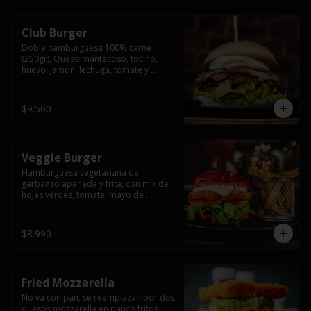
Club Burger
Doble hamburguesa 100% carne 
(250gr), Queso mantecoso, tocino, 
huevo, jamon, lechuga, tomate y 
mayonesa, acompañado de papas 
fritas.
$9.500
Veggie Burger
Hamburguesa vegetariana de 
garbanzo apanada y frita, con mix de 
hojas verdes, tomate, mayo de 
yogurth natural acompañado de 
papas fritas.
$8.990
Fried Mozzarella
No va con pan, se reemplazan por dos 
quesos mozzarella en panco fritos, 