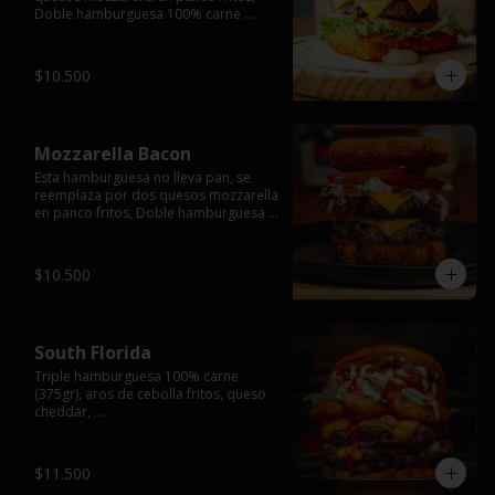
Doble hamburguesa 100% carne 
(250gr),  con queso cheddar, lechuga, 
tomate,  palta y mayo casera.
$10.500
Mozzarella Bacon
Esta hamburguesa no lleva pan, se 
reemplaza por dos quesos mozzarella 
en panco fritos, Doble hamburguesa 
100% carne (250gr), queso cheddar, 
tocino ahumado, lechuga, tomate y 
salsa BBQ acompañado de papas 
$10.500
fritas.
South Florida
Triple hamburguesa 100% carne 
(375gr), aros de cebolla fritos, queso 
cheddar, 

lechuga, tomate, jalapeños, mayonesa 
casera y salsa picante.
$11.500