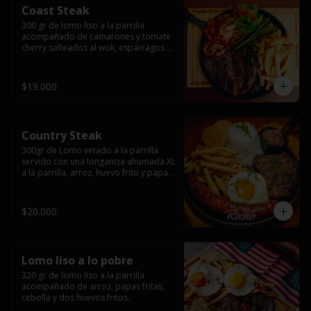
Coast Steak
300 gr de lomo liso a la parrilla 
acompañado de camarones y tomate 
cherry salteados al wok, espárragos 
grillados, papas fritas, pebre y salsas.
$19.000
Country Steak
300gr de Lomo vetado a la parrilla 
servido con una longaniza ahumada XL 
a la parrilla, arroz, huevo frito y papas 
fritas.
$20.000
Lomo liso a lo pobre
320 gr de lomo liso a la parrilla 
acompañado de arroz, papas fritas, 
cebolla y dos huevos fritos.