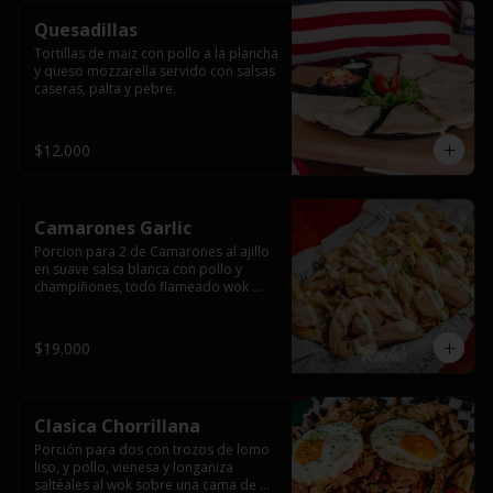
Quesadillas
Tortillas de maiz con pollo a la plancha 
y queso mozzarella servido con salsas  
caseras, palta y pebre.
$12.000
Camarones Garlic
Porcion para 2 de Camarones al ajillo 
en suave salsa blanca con pollo y 
champiñones, todo flameado wok 
sobre papas fritas grandes y 
mayonesa de ajo.
$19.000
Clasica Chorrillana
Porción para dos con trozos de lomo 
liso, y pollo, vienesa y longaniza 
saltéales al wok sobre una cama de 