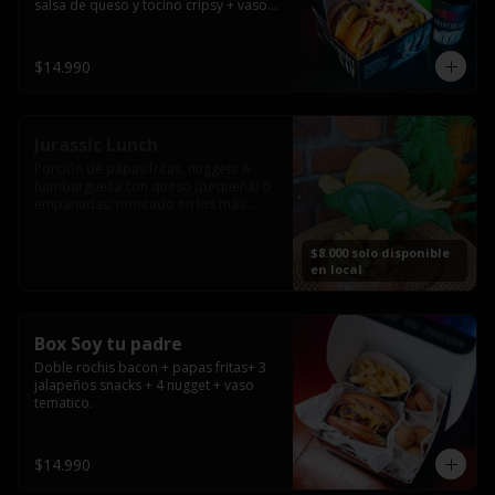
salsa de queso y tocino cripsy + vaso 
tematico de regalo.
$14.990
Jurassic Lunch
Porción de papas fritas, nuggets & 
hamburguesa con queso (pequeña) ó 
empanadas; montado en los más 
prehistóricos dinosaurios que 
acompañaran tu comida.

$8.000 solo disponible
**PRODUCTO DISPONIBLE PARA 
en local
CONSUMO EN EL LOCAL.
Box Soy tu padre
Doble rochis bacon + papas fritas+ 3 
jalapeños snacks + 4 nugget + vaso 
tematico.
$14.990