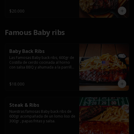
$20.000
Famous Baby ribs
Baby Back Ribs
Las Famosas Baby back ribs, 600gr de 
Costilla de cerdo cocinada al horno 
con salsa BBQ y ahumada a la parrilla 
acompañada de papas fritas.
$18.000
Steak & Ribs
Nuestras famosas Baby back ribs de 
600gr acompañada de un lomo liso de 
300gr , papas fritas y salsa.