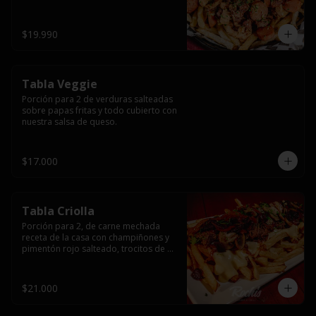
papas fritas y dos huevos fritos.
$19.990
Tabla Veggie
Porción para 2 de verduras salteadas 
sobre papas fritas y todo cubierto con 
nuestra salsa de queso.
$17.000
Tabla Criolla
Porción para 2, de carne mechada 
receta de la casa con champiñones y 
pimentón rojo salteado, trocitos de 
tocino laminado y todo cubierto de 
salsa de queso sobre una base de 
papas fritas.
$21.000