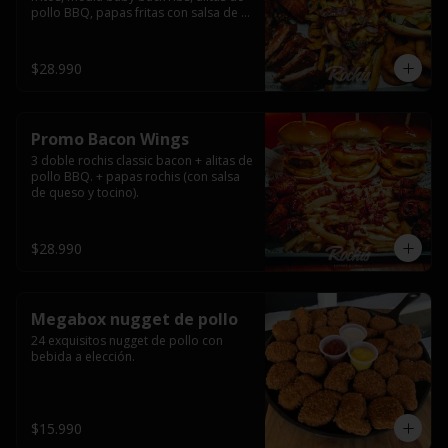
pollo BBQ, papas fritas con salsa de 
queso y tocino ahumado y salsas.
$28.990
Promo Bacon Wings
3 doble rochis classic bacon + alitas de 
pollo BBQ. + papas rochis (con salsa 
de queso y tocino).
$28.990
Megabox nugget de pollo
24 exquisitos nugget de pollo con 
bebida a elección.
$15.990