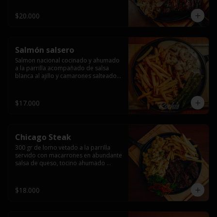
$20.000
Salmón salsero
Salmon nacional cocinado y ahumado 
a la parrilla acompañado de salsa 
blanca al ajillo y camarones salteados,  
espárragos grillados y papas fritas, 
pebre, y salsas.
$17.000
Chicago Steak
300 gr de lomo vetado a la parrilla 
servido con macarrones en abundante 
salsa de queso, tocino ahumado 
laminado y champiñones grillados con 
papas fritas, pebre y salsas..
$18.000