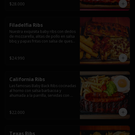
$28.000
Filadelfia Ribs
Nuestra exquisita baby ribs con dedos 
de mozzarella, alitas de pollo en salsa 
bbq y papas fritas con salsa de queso 
y tocino.
$24.990
California Ribs
Las famosas Baby Back Ribs cocinadas 
al horno con salsa barbacoa y 
ahumada a la parrilla, servidas con 
papas fritas, huevo y una longaniza 
ahumada XL a la parrilla.
$22.000
Texas Ribs