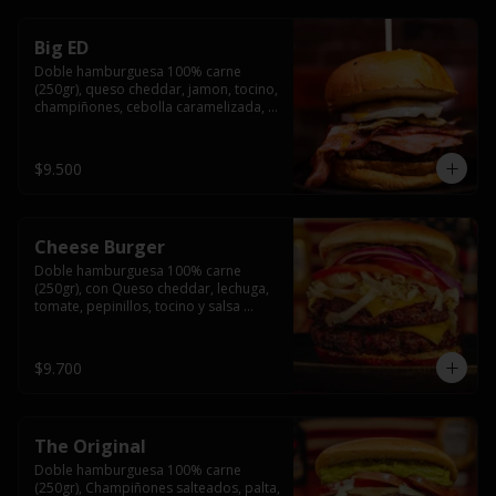
Big ED
Doble hamburguesa 100% carne 
(250gr), queso cheddar, jamon, tocino, 
champiñones, cebolla caramelizada, 
un huevo frito y salsa rochis.
$9.500
Cheese Burger
Doble hamburguesa 100% carne 
(250gr), con Queso cheddar, lechuga, 
tomate, pepinillos, tocino y salsa 
rochis.
$9.700
The Original
Doble hamburguesa 100% carne 
(250gr), Champiñones salteados, palta, 