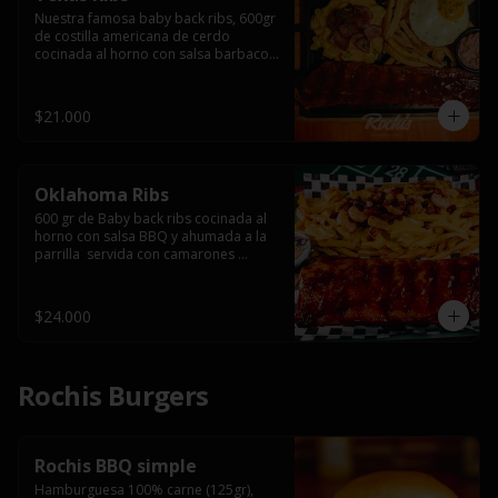
Nuestra famosa baby back ribs, 600gr 
de costilla americana de cerdo 
cocinada al horno con salsa barbacoa 
y ahumada a la parrilla, servida con 
macarrones en salsa de queso y 
tocino ahumado laminado, papas 
$21.000
fritas  y un huevo frito.
Oklahoma Ribs
600 gr de Baby back ribs cocinada al 
horno con salsa BBQ y ahumada a la 
parrilla  servida con camarones 
grillados, papas fritas, salsa de queso 
y tocino crispy.
$24.000
Rochis Burgers
Rochis BBQ simple
Hamburguesa 100% carne (125gr), 