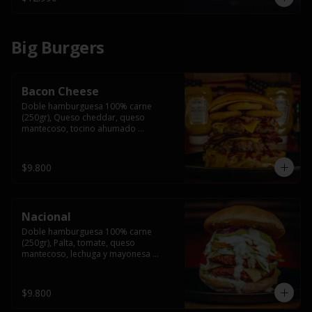
Big Burgers
Bacon Cheese
Doble hamburguesa 100% carne 
(250gr), Queso cheddar, queso 
mantecoso, tocino ahumado 
americano, cebolla caramelizada, aros 
de cebolla fritos y salsa BBQ en pan 
brioche y acompañado de papas 
$9.800
fritas.
Nacional
Doble hamburguesa 100% carne 
(250gr), Palta, tomate, queso 
mantecoso, lechuga y mayonesa 
casera y papa hilo, acompañado de 
papas fritas.
$9.800