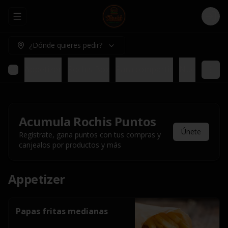
Abrir menu de navegación
Logi
¿Dónde quieres pedir?
Appetizer
Rochis Box
Para compartir
Nuestros pl
Acumula
Rochis Puntos
Únete
Regístrate, gana puntos con tus compras y
canjealos por productos y más
Appetizer
Papas fritas medianas