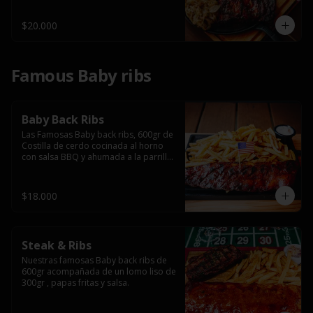
$20.000
Famous Baby ribs
Baby Back Ribs
Las Famosas Baby back ribs, 600gr de 
Costilla de cerdo cocinada al horno 
con salsa BBQ y ahumada a la parrilla 
acompañada de papas fritas.
$18.000
Steak & Ribs
Nuestras famosas Baby back ribs de 
600gr acompañada de un lomo liso de 
300gr , papas fritas y salsa.