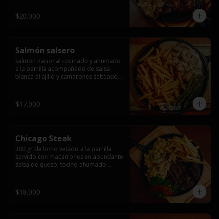
$20.000
Salmón salsero
Salmon nacional cocinado y ahumado 
a la parrilla acompañado de salsa 
blanca al ajillo y camarones salteados,  
espárragos grillados y papas fritas, 
pebre, y salsas.
$17.000
Chicago Steak
300 gr de lomo vetado a la parrilla 
servido con macarrones en abundante 
salsa de queso, tocino ahumado 
laminado y champiñones grillados con 
papas fritas, pebre y salsas..
$18.000