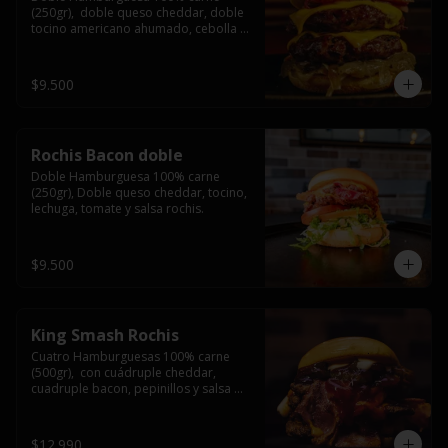
(250gr),  doble queso cheddar, doble 
tocino americano ahumado, cebolla 
caramelizada y salsa barbacoa.
$9.500
Rochis Bacon doble
Doble Hamburguesa 100% carne 
(250gr), Doble queso cheddar, tocino, 
lechuga, tomate y salsa rochis.
$9.500
King Smash Rochis
Cuatro Hamburguesas 100% carne 
(500gr),  con cuádruple cheddar, 
cuadruple bacon, pepinillos y salsa 
rochis.
$12.990