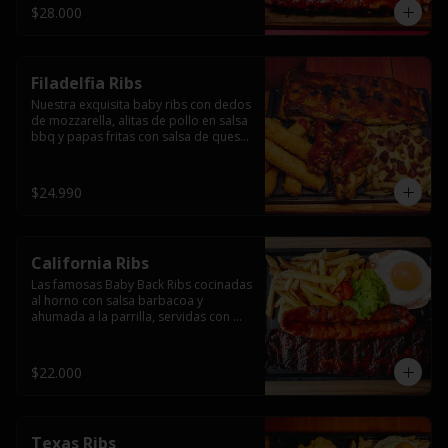
$28.000
Filadelfia Ribs
Nuestra exquisita baby ribs con dedos 
de mozzarella, alitas de pollo en salsa 
bbq y papas fritas con salsa de queso 
y tocino.
$24.990
California Ribs
Las famosas Baby Back Ribs cocinadas 
al horno con salsa barbacoa y 
ahumada a la parrilla, servidas con 
papas fritas, huevo y una longaniza 
ahumada XL a la parrilla.
$22.000
Texas Ribs