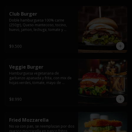
Club Burger
Doble hamburguesa 100% carne 
(250gr), Queso mantecoso, tocino, 
huevo, jamon, lechuga, tomate y 
mayonesa, acompañado de papas 
fritas.
$9.500
Veggie Burger
Hamburguesa vegetariana de 
garbanzo apanada y frita, con mix de 
hojas verdes, tomate, mayo de 
yogurth natural acompañado de 
papas fritas.
$8.990
Fried Mozzarella
No va con pan, se reemplazan por dos 
quesos mozzarella en panco fritos, 