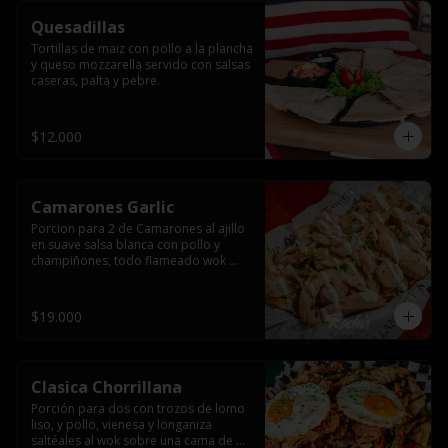
Quesadillas
Tortillas de maiz con pollo a la plancha 
y queso mozzarella servido con salsas  
caseras, palta y pebre.
$12.000
Camarones Garlic
Porcion para 2 de Camarones al ajillo 
en suave salsa blanca con pollo y 
champiñones, todo flameado wok 
sobre papas fritas grandes y 
mayonesa de ajo.
$19.000
Clasica Chorrillana
Porción para dos con trozos de lomo 
liso, y pollo, vienesa y longaniza 
saltéales al wok sobre una cama de 