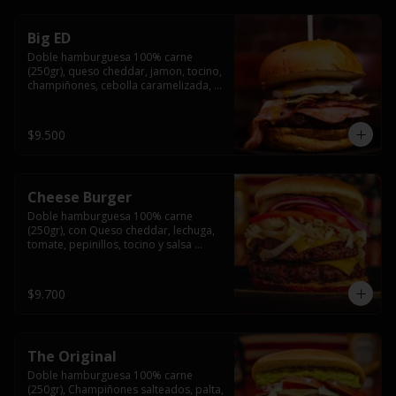
Big ED
Doble hamburguesa 100% carne 
(250gr), queso cheddar, jamon, tocino, 
champiñones, cebolla caramelizada, 
un huevo frito y salsa rochis.
$9.500
Cheese Burger
Doble hamburguesa 100% carne 
(250gr), con Queso cheddar, lechuga, 
tomate, pepinillos, tocino y salsa 
rochis.
$9.700
The Original
Doble hamburguesa 100% carne 
(250gr), Champiñones salteados, palta, 