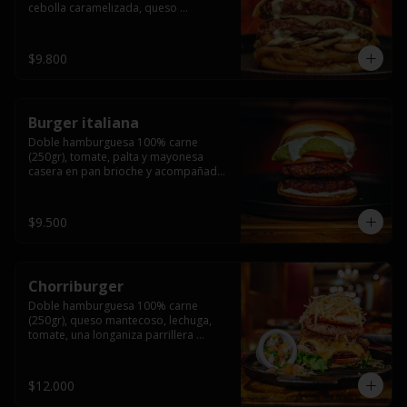
cebolla caramelizada, queso 
mantecoso, tomate y salsa verde en 
pan brioche y acompañado de papas 
fritas.
$9.800
Burger italiana
Doble hamburguesa 100% carne 
(250gr), tomate, palta y mayonesa 
casera en pan brioche y acompañado 
de papas fritas
$9.500
Chorriburger
Doble hamburguesa 100% carne 
(250gr), queso mantecoso, lechuga, 
tomate, una longaniza parrillera 
mediana, papa hilo, huevo, pebre y 
mayonesa casera acompañado de 
papas fritas.
$12.000