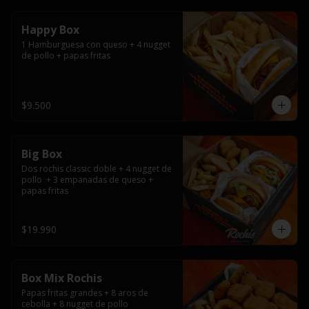
Happy Box
1 Hamburguesa con queso + 4 nugget 
de pollo + papas fritas
$9.500
Big Box
Dos rochis classic doble + 4 nugget de 
pollo  + 3 empanadas de queso + 
papas fritas
$19.990
Box Mix Rochis
Papas fritas grandes + 8 aros de 
cebolla + 8 nugget de pollo