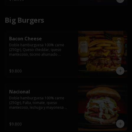
Big Burgers
Bacon Cheese
Doble hamburguesa 100% carne 
(250gr), Queso cheddar, queso 
mantecoso, tocino ahumado 
americano, cebolla caramelizada, aros 
de cebolla fritos y salsa BBQ en pan 
brioche y acompañado de papas 
$9.800
fritas.
Nacional
Doble hamburguesa 100% carne 
(250gr), Palta, tomate, queso 
mantecoso, lechuga y mayonesa 
casera y papa hilo, acompañado de 
papas fritas.
$9.800