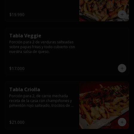
papas fritas y dos huevos fritos.
$19.990
Tabla Veggie
Porción para 2 de verduras salteadas 
sobre papas fritas y todo cubierto con 
nuestra salsa de queso.
$17.000
Tabla Criolla
Porción para 2, de carne mechada 
receta de la casa con champiñones y 
pimentón rojo salteado, trocitos de 
tocino laminado y todo cubierto de 
salsa de queso sobre una base de 
papas fritas.
$21.000