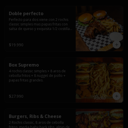
Doble perfecto
Perfecto para dos viene con 2 rochis 
classic simples mas papas fritas con 
salsa de queso y exquisita 1/2 costilla 
baby back ribs.
$19.990
Box Supremo
4 rochis classic simples + 8 aros de 
cebolla fritos + 8 nugget de pollo + 
papas fritas grandes.
$27.990
Burgers, Ribs & Cheese
2 Rochis classic, 8 aros de cebolla 
fritos, media baby back ribs, alitas de 