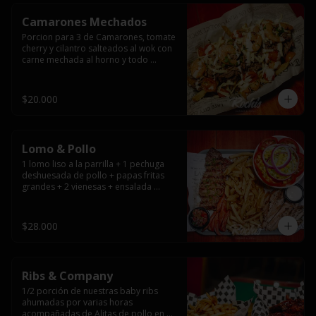
Camarones Mechados
Porcion para 3 de Camarones, tomate 
cherry y cilantro salteados al wok con 
carne mechada al horno y todo 
cubierto con queso mantecoso 
fundido sobre papas fritas y mayo 
casera.
$20.000
Lomo & Pollo
1 lomo liso a la parrilla + 1 pechuga 
deshuesada de pollo + papas fritas 
grandes + 2 vienesas + ensalada 
surtida + pebre + salsas
$28.000
Ribs & Company
1/2 porción de nuestras baby ribs 
ahumadas por varias horas 
acompañadas de Alitas de pollo en 