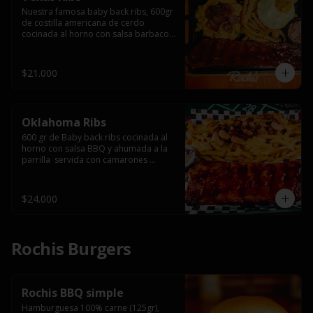
Nuestra famosa baby back ribs, 600gr 
de costilla americana de cerdo 
cocinada al horno con salsa barbacoa 
y ahumada a la parrilla, servida con 
macarrones en salsa de queso y 
tocino ahumado laminado, papas 
$21.000
fritas  y un huevo frito.
Oklahoma Ribs
600 gr de Baby back ribs cocinada al 
horno con salsa BBQ y ahumada a la 
parrilla  servida con camarones 
grillados, papas fritas, salsa de queso 
y tocino crispy.
$24.000
Rochis Burgers
Rochis BBQ simple
Hamburguesa 100% carne (125gr), 