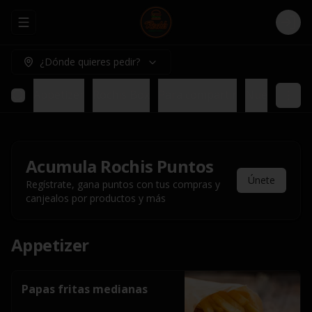
Abrir menu de navegación
Logi
¿Dónde quieres pedir?
Appetizer
Rochis Box
Para compartir
Nuestros pl
Acumula
Rochis Puntos
Únete
Regístrate, gana puntos con tus compras y
canjealos por productos y más
Appetizer
Papas fritas medianas