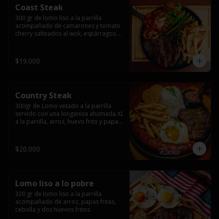
Coast Steak
300 gr de lomo liso a la parrilla 
acompañado de camarones y tomate 
cherry salteados al wok, espárragos 
grillados, papas fritas, pebre y salsas.
$19.000
Country Steak
300gr de Lomo vetado a la parrilla 
servido con una longaniza ahumada XL 
a la parrilla, arroz, huevo frito y papas 
fritas.
$20.000
Lomo liso a lo pobre
320 gr de lomo liso a la parrilla 
acompañado de arroz, papas fritas, 
cebolla y dos huevos fritos.