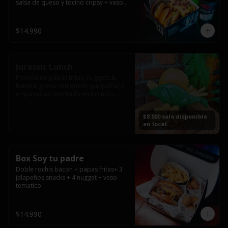
salsa de queso y tocino cripsy + vaso 
tematico de regalo.
$14.990
Jurassic Lunch
Porción de papas fritas, nuggets & 
hamburguesa con queso (pequeña) ó 
empanadas; montado en los más 
prehistóricos dinosaurios que 
acompañaran tu comida.

$8.000 solo disponible
**PRODUCTO DISPONIBLE PARA 
en local
CONSUMO EN EL LOCAL.
Box Soy tu padre
Doble rochis bacon + papas fritas+ 3 
jalapeños snacks + 4 nugget + vaso 
tematico.
$14.990