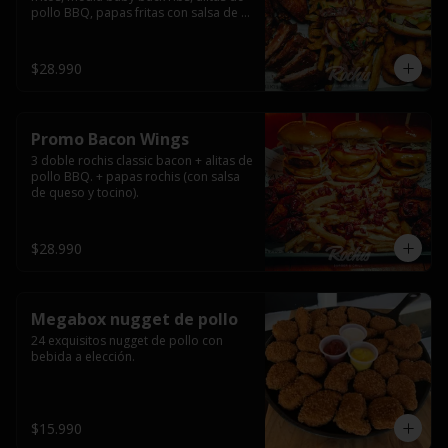
pollo BBQ, papas fritas con salsa de 
queso y tocino ahumado y salsas.
$28.990
Promo Bacon Wings
3 doble rochis classic bacon + alitas de 
pollo BBQ. + papas rochis (con salsa 
de queso y tocino).
$28.990
Megabox nugget de pollo
24 exquisitos nugget de pollo con 
bebida a elección.
$15.990