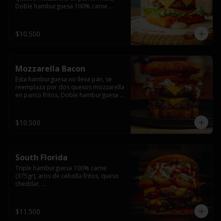
Doble hamburguesa 100% carne 
(250gr),  con queso cheddar, lechuga, 
tomate,  palta y mayo casera.
$10.500
Mozzarella Bacon
Esta hamburguesa no lleva pan, se 
reemplaza por dos quesos mozzarella 
en panco fritos, Doble hamburguesa 
100% carne (250gr), queso cheddar, 
tocino ahumado, lechuga, tomate y 
salsa BBQ acompañado de papas 
$10.500
fritas.
South Florida
Triple hamburguesa 100% carne 
(375gr), aros de cebolla fritos, queso 
cheddar, 

lechuga, tomate, jalapeños, mayonesa 
casera y salsa picante.
$11.500