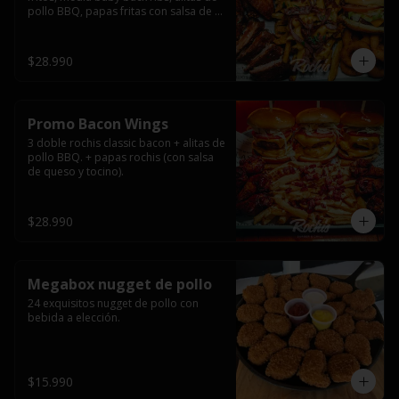
pollo BBQ, papas fritas con salsa de 
queso y tocino ahumado y salsas.
$28.990
Promo Bacon Wings
3 doble rochis classic bacon + alitas de 
pollo BBQ. + papas rochis (con salsa 
de queso y tocino).
$28.990
Megabox nugget de pollo
24 exquisitos nugget de pollo con 
bebida a elección.
$15.990