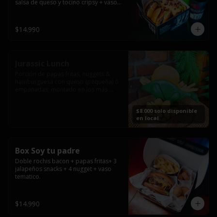
salsa de queso y tocino cripsy + vaso 
tematico de regalo.
$14.990
Jurassic Lunch
Porción de papas fritas, nuggets & 
hamburguesa con queso (pequeña) ó 
empanadas; montado en los más 
prehistóricos dinosaurios que 
acompañaran tu comida.

$8.000 solo disponible
**PRODUCTO DISPONIBLE PARA 
en local
CONSUMO EN EL LOCAL.
Box Soy tu padre
Doble rochis bacon + papas fritas+ 3 
jalapeños snacks + 4 nugget + vaso 
tematico.
$14.990