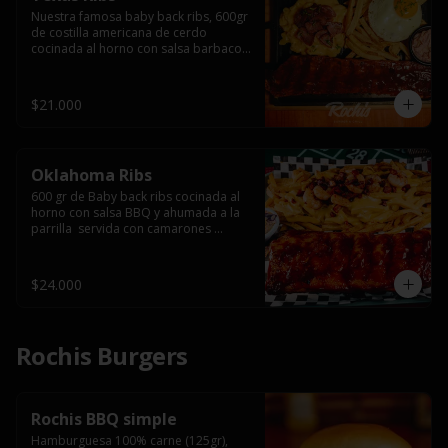
Nuestra famosa baby back ribs, 600gr 
de costilla americana de cerdo 
cocinada al horno con salsa barbacoa 
y ahumada a la parrilla, servida con 
macarrones en salsa de queso y 
tocino ahumado laminado, papas 
$21.000
fritas  y un huevo frito.
Oklahoma Ribs
600 gr de Baby back ribs cocinada al 
horno con salsa BBQ y ahumada a la 
parrilla  servida con camarones 
grillados, papas fritas, salsa de queso 
y tocino crispy.
$24.000
Rochis Burgers
Rochis BBQ simple
Hamburguesa 100% carne (125gr), 