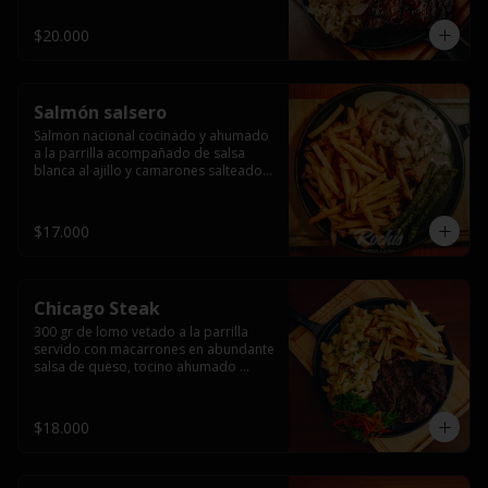
$20.000
Salmón salsero
Salmon nacional cocinado y ahumado 
a la parrilla acompañado de salsa 
blanca al ajillo y camarones salteados,  
espárragos grillados y papas fritas, 
pebre, y salsas.
$17.000
Chicago Steak
300 gr de lomo vetado a la parrilla 
servido con macarrones en abundante 
salsa de queso, tocino ahumado 
laminado y champiñones grillados con 
papas fritas, pebre y salsas..
$18.000