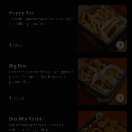
Happy Box
1 Hamburguesa con queso + 4 nugget 
de pollo + papas fritas
$9.500
Big Box
Dos rochis classic doble + 4 nugget de 
pollo  + 3 empanadas de queso + 
papas fritas
$19.990
Box Mix Rochis
Papas fritas grandes + 8 aros de 
cebolla + 8 nugget de pollo