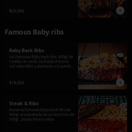
$20.000
Famous Baby ribs
Baby Back Ribs
Las Famosas Baby back ribs, 600gr de 
Costilla de cerdo cocinada al horno 
con salsa BBQ y ahumada a la parrilla 
acompañada de papas fritas.
$18.000
Steak & Ribs
Nuestras famosas Baby back ribs de 
600gr acompañada de un lomo liso de 
300gr , papas fritas y salsa.