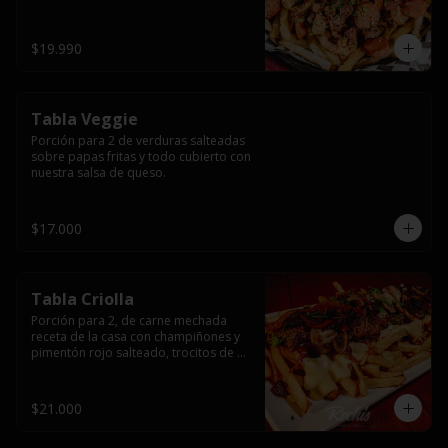
papas fritas y dos huevos fritos.
$19.990
Tabla Veggie
Porción para 2 de verduras salteadas 
sobre papas fritas y todo cubierto con 
nuestra salsa de queso.
$17.000
Tabla Criolla
Porción para 2, de carne mechada 
receta de la casa con champiñones y 
pimentón rojo salteado, trocitos de 
tocino laminado y todo cubierto de 
salsa de queso sobre una base de 
papas fritas.
$21.000