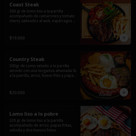
Coast Steak
300 gr de lomo liso a la parrilla 
acompañado de camarones y tomate 
cherry salteados al wok, espárragos 
grillados, papas fritas, pebre y salsas.
$19.000
Country Steak
300gr de Lomo vetado a la parrilla 
servido con una longaniza ahumada XL 
a la parrilla, arroz, huevo frito y papas 
fritas.
$20.000
Lomo liso a lo pobre
320 gr de lomo liso a la parrilla 
acompañado de arroz, papas fritas, 
cebolla y dos huevos fritos.