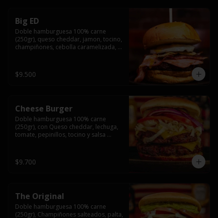
Big ED
Doble hamburguesa 100% carne 
(250gr), queso cheddar, jamon, tocino, 
champiñones, cebolla caramelizada, 
un huevo frito y salsa rochis.
$9.500
Cheese Burger
Doble hamburguesa 100% carne 
(250gr), con Queso cheddar, lechuga, 
tomate, pepinillos, tocino y salsa 
rochis.
$9.700
The Original
Doble hamburguesa 100% carne 
(250gr), Champiñones salteados, palta, 