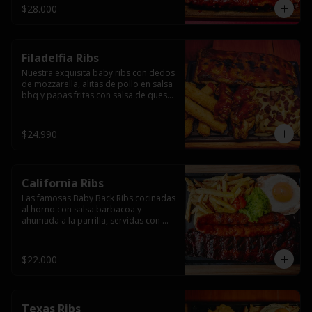
$28.000
Filadelfia Ribs
Nuestra exquisita baby ribs con dedos 
de mozzarella, alitas de pollo en salsa 
bbq y papas fritas con salsa de queso 
y tocino.
$24.990
California Ribs
Las famosas Baby Back Ribs cocinadas 
al horno con salsa barbacoa y 
ahumada a la parrilla, servidas con 
papas fritas, huevo y una longaniza 
ahumada XL a la parrilla.
$22.000
Texas Ribs