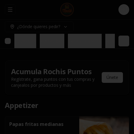
Abrir menu de navegación
Logi
¿Dónde quieres pedir?
Appetizer
Rochis Box
Para compartir
Nuestros pl
Acumula
Rochis Puntos
Únete
Regístrate, gana puntos con tus compras y
canjealos por productos y más
Appetizer
Papas fritas medianas