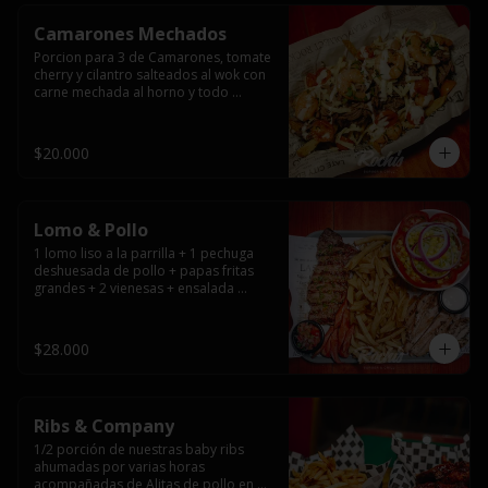
Camarones Mechados
Porcion para 3 de Camarones, tomate 
cherry y cilantro salteados al wok con 
carne mechada al horno y todo 
cubierto con queso mantecoso 
fundido sobre papas fritas y mayo 
casera.
$20.000
Lomo & Pollo
1 lomo liso a la parrilla + 1 pechuga 
deshuesada de pollo + papas fritas 
grandes + 2 vienesas + ensalada 
surtida + pebre + salsas
$28.000
Ribs & Company
1/2 porción de nuestras baby ribs 
ahumadas por varias horas 
acompañadas de Alitas de pollo en 