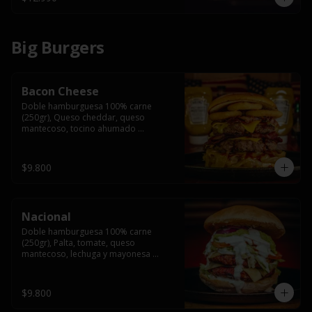
Big Burgers
Bacon Cheese
Doble hamburguesa 100% carne 
(250gr), Queso cheddar, queso 
mantecoso, tocino ahumado 
americano, cebolla caramelizada, aros 
de cebolla fritos y salsa BBQ en pan 
brioche y acompañado de papas 
$9.800
fritas.
Nacional
Doble hamburguesa 100% carne 
(250gr), Palta, tomate, queso 
mantecoso, lechuga y mayonesa 
casera y papa hilo, acompañado de 
papas fritas.
$9.800