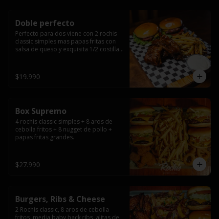
Doble perfecto
Perfecto para dos viene con 2 rochis 
classic simples mas papas fritas con 
salsa de queso y exquisita 1/2 costilla 
baby back ribs.
$19.990
Box Supremo
4 rochis classic simples + 8 aros de 
cebolla fritos + 8 nugget de pollo + 
papas fritas grandes.
$27.990
Burgers, Ribs & Cheese
2 Rochis classic, 8 aros de cebolla 
fritos, media baby back ribs, alitas de 