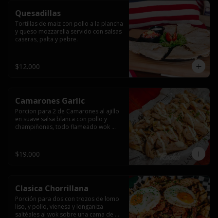
Quesadillas
Tortillas de maiz con pollo a la plancha 
y queso mozzarella servido con salsas  
caseras, palta y pebre.
$12.000
Camarones Garlic
Porcion para 2 de Camarones al ajillo 
en suave salsa blanca con pollo y 
champiñones, todo flameado wok 
sobre papas fritas grandes y 
mayonesa de ajo.
$19.000
Clasica Chorrillana
Porción para dos con trozos de lomo 
liso, y pollo, vienesa y longaniza 
saltéales al wok sobre una cama de 