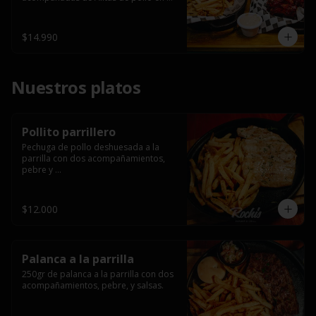
salsa bbq casera con porción de 
papas fritas.
$14.990
Nuestros platos
Pollito parrillero
Pechuga de pollo deshuesada a la 
parrilla con dos acompañamientos, 
pebre y 

 salsas.
$12.000
Palanca a la parrilla
250gr de palanca a la parrilla con dos 
acompañamientos, pebre, y salsas.