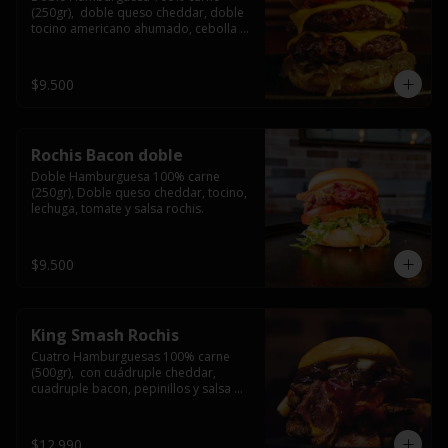
(250gr),  doble queso cheddar, doble 
tocino americano ahumado, cebolla 
caramelizada y salsa barbacoa.
$9.500
Rochis Bacon doble
Doble Hamburguesa 100% carne 
(250gr), Doble queso cheddar, tocino, 
lechuga, tomate y salsa rochis.
$9.500
King Smash Rochis
Cuatro Hamburguesas 100% carne 
(500gr),  con cuádruple cheddar, 
cuadruple bacon, pepinillos y salsa 
rochis.
$12.990