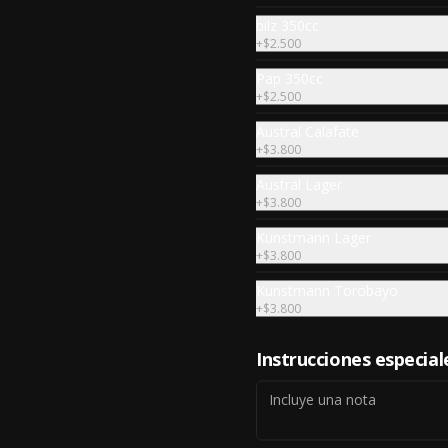
bilz 350cc
+
$2.500
Pap 350cc
+
$2.500
Austral Calafate
+
$3.800
Austral Lager
+
$3.800
Kunstmann Lager
Palanca a la parrilla
+
$3.800
250gr de palanca a la parrilla con 
dos acompañamientos, pebre, y 
Kunstmann Torobayo
salsas.
+
$3.800
$12.000
Instrucciones especial
Pechuga a lo pobre
Pechuga deshuesada a la parrilla 