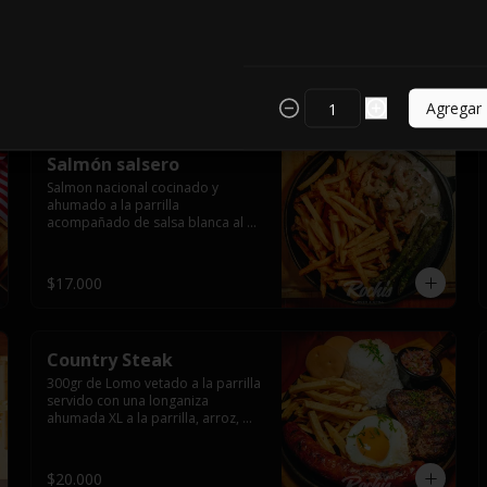
acompañada de papas fritas, 
cebolla y dos huevos fritos.
$16.000
Agregar
Salmón salsero
Salmon nacional cocinado y 
ahumado a la parrilla 
acompañado de salsa blanca al 
ajillo y camarones salteados,  
espárragos grillados y papas 
fritas, pebre, y salsas.
$17.000
Country Steak
300gr de Lomo vetado a la parrilla 
servido con una longaniza 
ahumada XL a la parrilla, arroz, 
huevo frito y papas fritas.
$20.000