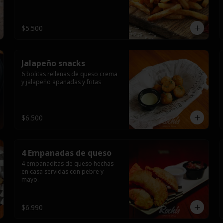
$5.500
Jalapeño snacks
6 bolitas rellenas de queso crema 
y jalapeño apanadas y fritas
$6.500
4 Empanadas de queso
4 empanaditas de queso hechas 
en casa servidas con pebre y 
mayo.
$6.990