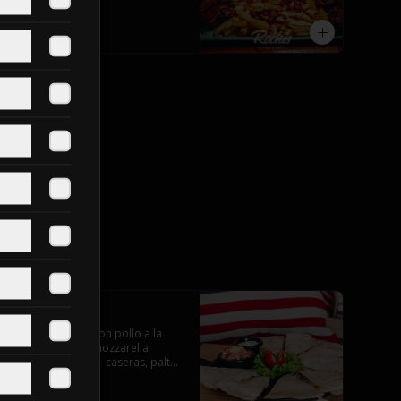
$28.990
Quesadillas
Tortillas de maiz con pollo a la 
plancha y queso mozzarella 
servido con salsas  caseras, palta 
y pebre.