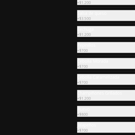
+
$1.200
y salsas.
$28.990
Salsa de queso
+
$3.500
Lechuga
+
$1.200
Pepinillos
+
$700
Cebolla Morada
+
$700
Cebolla Caramelizada
+
$700
Champiñones Grillados
+
$1.200
Papas mechadas
Huevo
Papas fritas caseras servidas con 
+
$800
carne mechada, cebolla 
caramelizada y salsa BBQ (a 
Jalapeños
elección).
+
$700