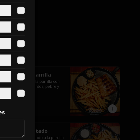
Salmón a la parrilla
Salmón nacional a la parrilla con 
dos acompañamientos, pebre y 
salsas.
$17.000
es
Gran lomo vetado
300 gr de lomo vetado a la parrilla 