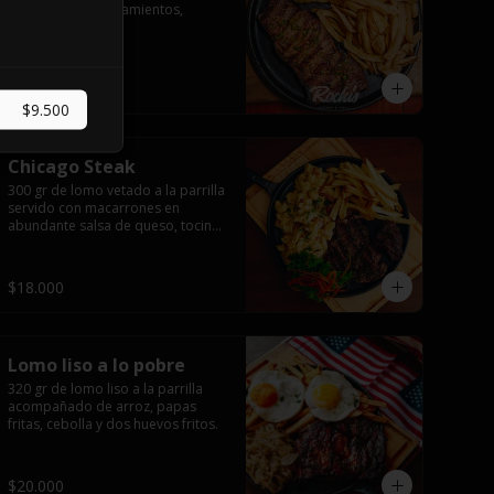
con dos acompañamientos, 
pebre, salsas.
$17.000
$9.500
Chicago Steak
300 gr de lomo vetado a la parrilla 
servido con macarrones en 
abundante salsa de queso, tocino 
ahumado laminado y 
champiñones grillados con papas 
fritas, pebre y salsas..
$18.000
Lomo liso a lo pobre
320 gr de lomo liso a la parrilla 
acompañado de arroz, papas 
fritas, cebolla y dos huevos fritos.
$20.000