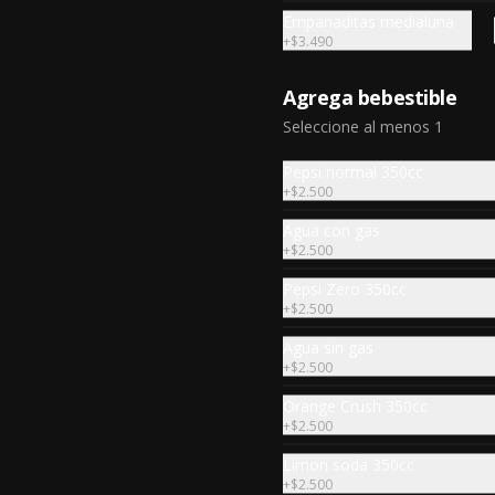
$14.000
Empanaditas medialuna
+
$3.490
Clasica Chorrillana
Agrega bebestible
Porción para dos con trozos de 
Seleccione al menos 1
lomo liso, y pollo, vienesa y 
longaniza saltéales al wok sobre 
una cama de papas fritas y dos 
Pepsi normal 350cc
huevos fritos.
+
$2.500
$19.990
Agua con gas
+
$2.500
Pepsi Zero 350cc
Camarones Mechados
+
$2.500
Porcion para 3 de Camarones, 
tomate cherry y cilantro salteados 
Agua sin gas
al wok con carne mechada al 
+
$2.500
horno y todo cubierto con queso 
mantecoso fundido sobre papas 
fritas y mayo casera.
Orange Crush 350cc
$20.000
+
$2.500
Limon soda 350cc
+
$2.500