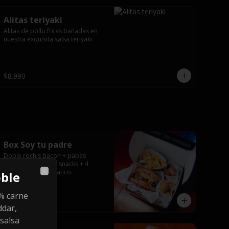
Alitas teriyaki
Alitas de pollo fritas bañadas en 
nuestra exquisita salsa teriyaki
$8.990
Box Soy tu padre
Doble rochis bacon + papas 
fritas+ 3 jalapeños snacks + 4 
nugget + vaso tematico.
oble
Close
% carne
$14.990
ddar,
 salsa