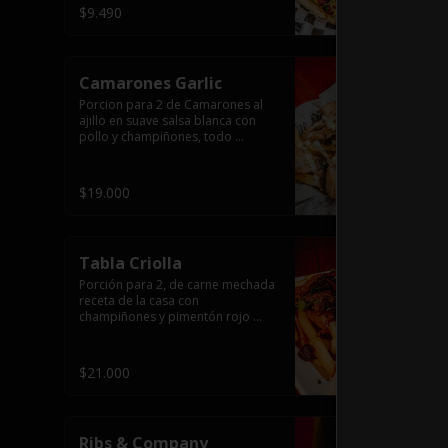
$9.490
Camarones Garlic
Porcion para 2 de Camarones al 
ajillo en suave salsa blanca con 
pollo y champiñones, todo 
flameado wok sobre papas fritas 
grandes y mayonesa de ajo.
$19.000
Tabla Criolla
Porción para 2, de carne mechada 
receta de la casa con 
champiñones y pimentón rojo 
salteado, trocitos de tocino 
laminado y todo cubierto de salsa 
de queso sobre una base de 
$21.000
papas fritas.
Ribs & Company