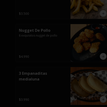
$3.500
Nugget De Pollo
8 exquisitos nugget de pollo
$4.990
3 Empanaditas
medialuna
$3.990