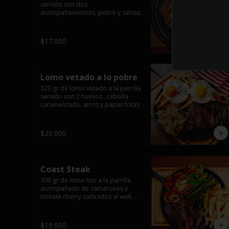
servido con dos 
acompañamientos, pebre y salsas.
$17.000
Lomo vetado a lo pobre
320 gr de lomo vetado a la parrilla 
servido con 2 huevos , cebolla 
caramelizada, arroz y papas fritas
$20.000
Coast Steak
300 gr de lomo liso a la parrilla 
acompañado de camarones y 
tomate cherry salteados al wok, 
espárragos grillados, papas fritas, 
pebre y salsas.
$19.000