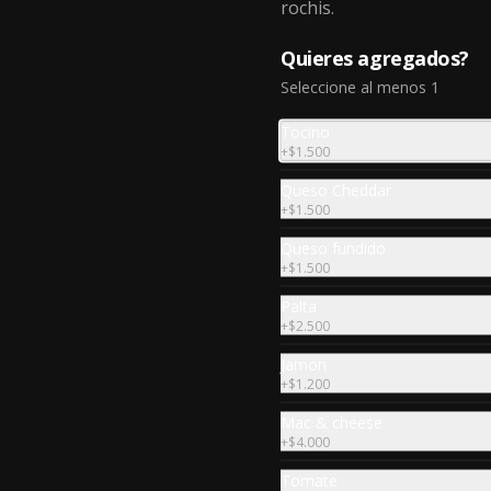
rochis.
Big Box
Dos rochis classic doble + 4 
Quieres agregados?
nugget de pollo  + 3 empanadas 
de queso + papas fritas
Seleccione al menos 1
Tocino
$19.990
+
$1.500
Queso Cheddar
+
$1.500
Arizona Burger & Fries
2 doble rochis bacon + 6 bolitas 
Queso fundido
jalapeños snacks + 8 nugget de 
+
$1.500
pollo y nuestras papas fritas con 
salsa de queso y tocino
Palta
+
$2.500
$24.990
Jamon
+
$1.200
Burgers, Ribs & Cheese
Mac & cheese
2 Rochis classic, 8 aros de cebolla 
+
$4.000
fritos, media baby back ribs, alitas 
de pollo BBQ, papas fritas con 
Tomate
salsa de queso y tocino ahumado 