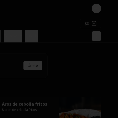
Login
$0
s
Sandwich
Salads
Únete
Aros de cebolla fritos
8 aros de cebolla fritos.