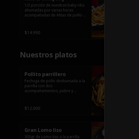
1/2 porción de nuestras baby ribs 
ahumadas por varias horas 
acompañadas de Alitas de pollo 
en salsa bbq casera con porción 
de papas fritas.
$14.990
Nuestros platos
Pollito parrillero
Pechuga de pollo deshuesada a la 
parrilla con dos 
acompañamientos, pebre y 

 salsas.
$12.000
Gran Lomo liso
300gr de Lomo liso a la parrilla 