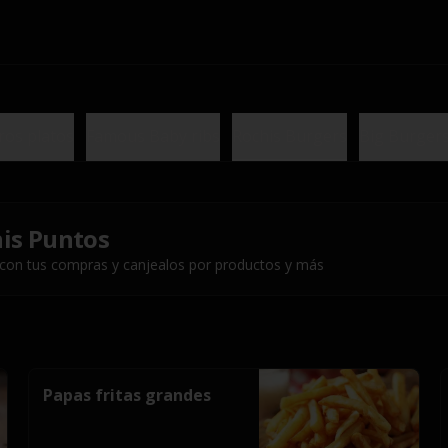
ros platos
Famous Baby ribs
Rochis Burgers
Big Burger
is Puntos
 con tus compras y canjealos por productos y más
Papas fritas grandes