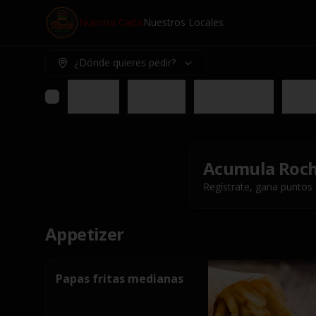
Nuestra Carta
Nuestros Locales
¿Dónde quieres pedir?
Appetizer
Rochis Box
Para compartir
Nuest
Acumula
Roch
Regístrate, gana puntos
Appetizer
Papas fritas medianas