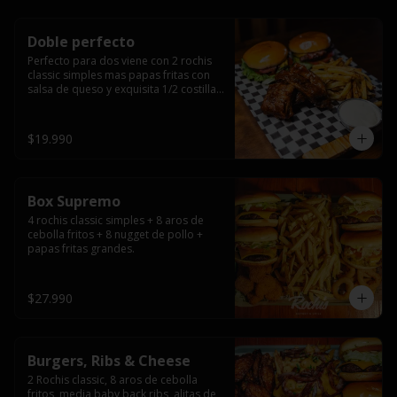
Doble perfecto
Perfecto para dos viene con 2 rochis 
classic simples mas papas fritas con 
salsa de queso y exquisita 1/2 costilla 
baby back ribs.
$19.990
Box Supremo
4 rochis classic simples + 8 aros de 
cebolla fritos + 8 nugget de pollo + 
papas fritas grandes.
$27.990
Burgers, Ribs & Cheese
2 Rochis classic, 8 aros de cebolla 
fritos, media baby back ribs, alitas de 