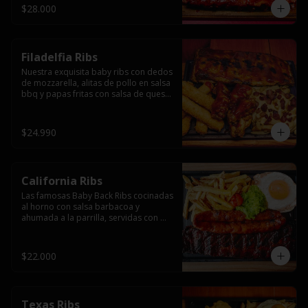
$28.000
Filadelfia Ribs
Nuestra exquisita baby ribs con dedos 
de mozzarella, alitas de pollo en salsa 
bbq y papas fritas con salsa de queso 
y tocino.
$24.990
California Ribs
Las famosas Baby Back Ribs cocinadas 
al horno con salsa barbacoa y 
ahumada a la parrilla, servidas con 
papas fritas, huevo y una longaniza 
ahumada XL a la parrilla.
$22.000
Texas Ribs