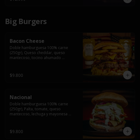
Big Burgers
Bacon Cheese
Doble hamburguesa 100% carne 
(250gr), Queso cheddar, queso 
mantecoso, tocino ahumado 
americano, cebolla caramelizada, aros 
de cebolla fritos y salsa BBQ en pan 
brioche y acompañado de papas 
$9.800
fritas.
Nacional
Doble hamburguesa 100% carne 
(250gr), Palta, tomate, queso 
mantecoso, lechuga y mayonesa 
casera y papa hilo, acompañado de 
papas fritas.
$9.800