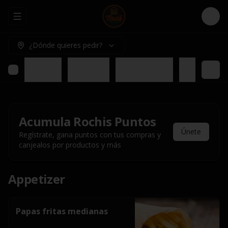
Abrir menu de navegación
Logi
¿Dónde quieres pedir?
Appetizer
Rochis Box
Para compartir
Nuestros pl
Acumula
Rochis Puntos
Únete
Regístrate, gana puntos con tus compras y
canjealos por productos y más
Appetizer
Papas fritas medianas