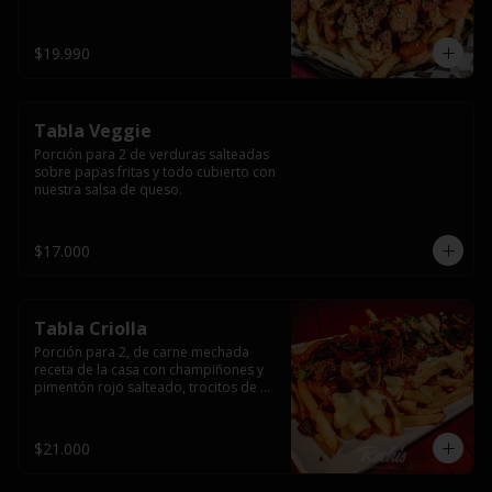
papas fritas y dos huevos fritos.
$19.990
Tabla Veggie
Porción para 2 de verduras salteadas 
sobre papas fritas y todo cubierto con 
nuestra salsa de queso.
$17.000
Tabla Criolla
Porción para 2, de carne mechada 
receta de la casa con champiñones y 
pimentón rojo salteado, trocitos de 
tocino laminado y todo cubierto de 
salsa de queso sobre una base de 
papas fritas.
$21.000