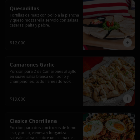
Quesadillas
Tortillas de maiz con pollo a la plancha 
y queso mozzarella servido con salsas  
caseras, palta y pebre.
$12.000
Camarones Garlic
Porcion para 2 de Camarones al ajillo 
en suave salsa blanca con pollo y 
champiñones, todo flameado wok 
sobre papas fritas grandes y 
mayonesa de ajo.
$19.000
Clasica Chorrillana
Porción para dos con trozos de lomo 
liso, y pollo, vienesa y longaniza 
saltéales al wok sobre una cama de 