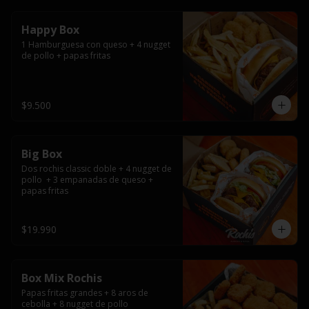
Happy Box
1 Hamburguesa con queso + 4 nugget 
de pollo + papas fritas
$9.500
Big Box
Dos rochis classic doble + 4 nugget de 
pollo  + 3 empanadas de queso + 
papas fritas
$19.990
Box Mix Rochis
Papas fritas grandes + 8 aros de 
cebolla + 8 nugget de pollo