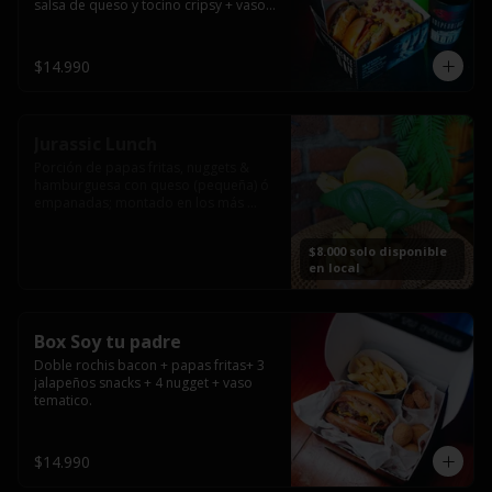
salsa de queso y tocino cripsy + vaso 
tematico de regalo.
$14.990
Jurassic Lunch
Porción de papas fritas, nuggets & 
hamburguesa con queso (pequeña) ó 
empanadas; montado en los más 
prehistóricos dinosaurios que 
acompañaran tu comida.

$8.000 solo disponible
**PRODUCTO DISPONIBLE PARA 
en local
CONSUMO EN EL LOCAL.
Box Soy tu padre
Doble rochis bacon + papas fritas+ 3 
jalapeños snacks + 4 nugget + vaso 
tematico.
$14.990