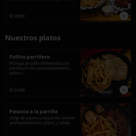
salsa bbq casera con porción de 
papas fritas.
$14.990
Nuestros platos
Pollito parrillero
Pechuga de pollo deshuesada a la 
parrilla con dos acompañamientos, 
pebre y 

 salsas.
$12.000
Palanca a la parrilla
250gr de palanca a la parrilla con dos 
acompañamientos, pebre, y salsas.