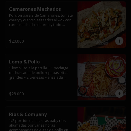
Camarones Mechados
Porcion para 3 de Camarones, tomate 
cherry y cilantro salteados al wok con 
carne mechada al horno y todo 
cubierto con queso mantecoso 
fundido sobre papas fritas y mayo 
casera.
$20.000
Lomo & Pollo
1 lomo liso a la parrilla + 1 pechuga 
deshuesada de pollo + papas fritas 
grandes + 2 vienesas + ensalada 
surtida + pebre + salsas
$28.000
Ribs & Company
1/2 porción de nuestras baby ribs 
ahumadas por varias horas 
acompañadas de Alitas de pollo en 