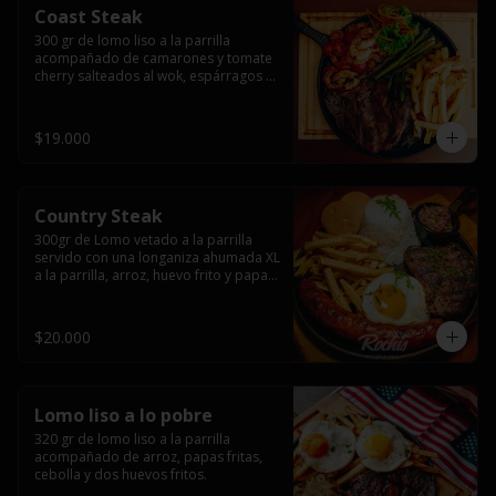
Coast Steak
300 gr de lomo liso a la parrilla 
acompañado de camarones y tomate 
cherry salteados al wok, espárragos 
grillados, papas fritas, pebre y salsas.
$19.000
Country Steak
300gr de Lomo vetado a la parrilla 
servido con una longaniza ahumada XL 
a la parrilla, arroz, huevo frito y papas 
fritas.
$20.000
Lomo liso a lo pobre
320 gr de lomo liso a la parrilla 
acompañado de arroz, papas fritas, 
cebolla y dos huevos fritos.