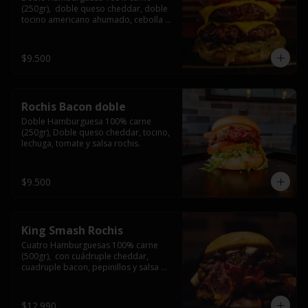
(250gr),  doble queso cheddar, doble 
tocino americano ahumado, cebolla 
caramelizada y salsa barbacoa.
$9.500
Rochis Bacon doble
Doble Hamburguesa 100% carne 
(250gr), Doble queso cheddar, tocino, 
lechuga, tomate y salsa rochis.
$9.500
King Smash Rochis
Cuatro Hamburguesas 100% carne 
(500gr),  con cuádruple cheddar, 
cuadruple bacon, pepinillos y salsa 
rochis.
$12.990