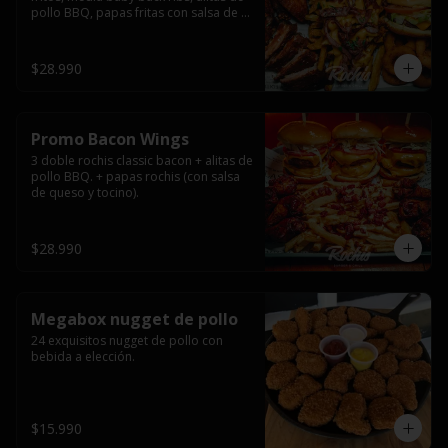
pollo BBQ, papas fritas con salsa de 
queso y tocino ahumado y salsas.
$28.990
Promo Bacon Wings
3 doble rochis classic bacon + alitas de 
pollo BBQ. + papas rochis (con salsa 
de queso y tocino).
$28.990
Megabox nugget de pollo
24 exquisitos nugget de pollo con 
bebida a elección.
$15.990