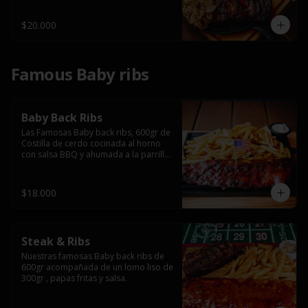
$20.000
Famous Baby ribs
Baby Back Ribs
Las Famosas Baby back ribs, 600gr de 
Costilla de cerdo cocinada al horno 
con salsa BBQ y ahumada a la parrilla 
acompañada de papas fritas.
$18.000
Steak & Ribs
Nuestras famosas Baby back ribs de 
600gr acompañada de un lomo liso de 
300gr , papas fritas y salsa.