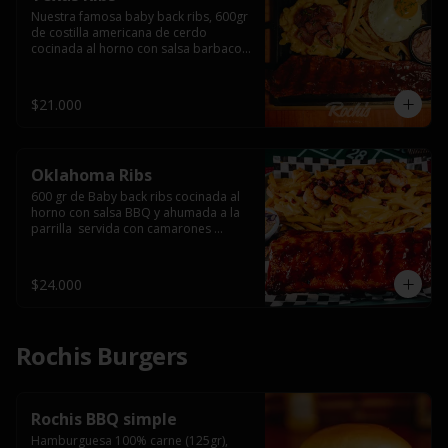
Nuestra famosa baby back ribs, 600gr 
de costilla americana de cerdo 
cocinada al horno con salsa barbacoa 
y ahumada a la parrilla, servida con 
macarrones en salsa de queso y 
tocino ahumado laminado, papas 
$21.000
fritas  y un huevo frito.
Oklahoma Ribs
600 gr de Baby back ribs cocinada al 
horno con salsa BBQ y ahumada a la 
parrilla  servida con camarones 
grillados, papas fritas, salsa de queso 
y tocino crispy.
$24.000
Rochis Burgers
Rochis BBQ simple
Hamburguesa 100% carne (125gr), 