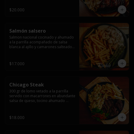
$20.000
Salmón salsero
Salmon nacional cocinado y ahumado 
a la parrilla acompañado de salsa 
blanca al ajillo y camarones salteados,  
espárragos grillados y papas fritas, 
pebre, y salsas.
$17.000
Chicago Steak
300 gr de lomo vetado a la parrilla 
servido con macarrones en abundante 
salsa de queso, tocino ahumado 
laminado y champiñones grillados con 
papas fritas, pebre y salsas..
$18.000