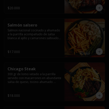
$20.000
Salmón salsero
Salmon nacional cocinado y ahumado 
a la parrilla acompañado de salsa 
blanca al ajillo y camarones salteados,  
espárragos grillados y papas fritas, 
pebre, y salsas.
$17.000
Chicago Steak
300 gr de lomo vetado a la parrilla 
servido con macarrones en abundante 
salsa de queso, tocino ahumado 
laminado y champiñones grillados con 
papas fritas, pebre y salsas..
$18.000