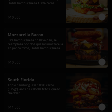
Doble hamburguesa 100% carne 
(250gr),  con queso cheddar, lechuga, 
tomate,  palta y mayo casera.
$10.500
Mozzarella Bacon
Esta hamburguesa no lleva pan, se 
reemplaza por dos quesos mozzarella 
en panco fritos, Doble hamburguesa 
100% carne (250gr), queso cheddar, 
tocino ahumado, lechuga, tomate y 
salsa BBQ acompañado de papas 
$10.500
fritas.
South Florida
Triple hamburguesa 100% carne 
(375gr), aros de cebolla fritos, queso 
cheddar, 

lechuga, tomate, jalapeños, mayonesa 
casera y salsa picante.
$11.500