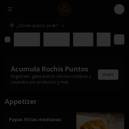
Abrir menu de navegación
Logi
¿Dónde quieres pedir?
bs
Rochis Burgers
Big Burgers
Sandwich
Salads
Acumula
Rochis Puntos
Únete
Regístrate, gana puntos con tus compras y
canjealos por productos y más
Appetizer
Papas fritas medianas