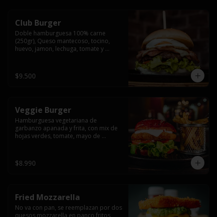
Club Burger
Doble hamburguesa 100% carne 
(250gr), Queso mantecoso, tocino, 
huevo, jamon, lechuga, tomate y 
mayonesa, acompañado de papas 
fritas.
$9.500
Veggie Burger
Hamburguesa vegetariana de 
garbanzo apanada y frita, con mix de 
hojas verdes, tomate, mayo de 
yogurth natural acompañado de 
papas fritas.
$8.990
Fried Mozzarella
No va con pan, se reemplazan por dos 
quesos mozzarella en panco fritos, 