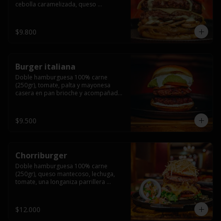
cebolla caramelizada, queso 
mantecoso, tomate y salsa verde en 
pan brioche y acompañado de papas 
fritas.
$9.800
Burger italiana
Doble hamburguesa 100% carne 
(250gr), tomate, palta y mayonesa 
casera en pan brioche y acompañado 
de papas fritas
$9.500
Chorriburger
Doble hamburguesa 100% carne 
(250gr), queso mantecoso, lechuga, 
tomate, una longaniza parrillera 
mediana, papa hilo, huevo, pebre y 
mayonesa casera acompañado de 
papas fritas.
$12.000