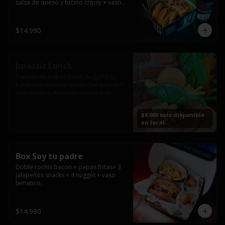
salsa de queso y tocino cripsy + vaso 
tematico de regalo.
$14.990
Jurassic Lunch
Porción de papas fritas, nuggets & 
hamburguesa con queso (pequeña) ó 
empanadas; montado en los más 
prehistóricos dinosaurios que 
acompañaran tu comida.

$8.000 solo disponible
**PRODUCTO DISPONIBLE PARA 
en local
CONSUMO EN EL LOCAL.
Box Soy tu padre
Doble rochis bacon + papas fritas+ 3 
jalapeños snacks + 4 nugget + vaso 
tematico.
$14.990