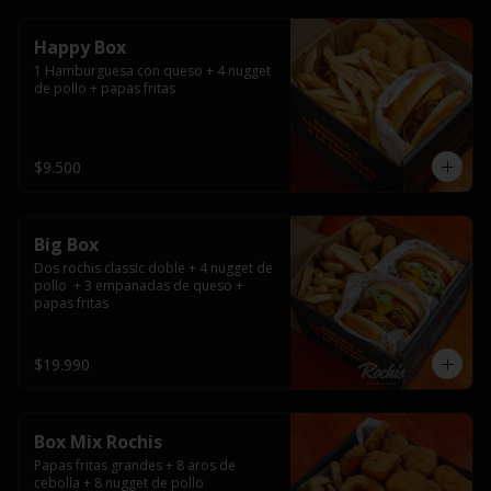
Happy Box
1 Hamburguesa con queso + 4 nugget 
de pollo + papas fritas
$9.500
Big Box
Dos rochis classic doble + 4 nugget de 
pollo  + 3 empanadas de queso + 
papas fritas
$19.990
Box Mix Rochis
Papas fritas grandes + 8 aros de 
cebolla + 8 nugget de pollo