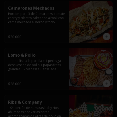
Camarones Mechados
Porcion para 3 de Camarones, tomate 
cherry y cilantro salteados al wok con 
carne mechada al horno y todo 
cubierto con queso mantecoso 
fundido sobre papas fritas y mayo 
casera.
$20.000
Lomo & Pollo
1 lomo liso a la parrilla + 1 pechuga 
deshuesada de pollo + papas fritas 
grandes + 2 vienesas + ensalada 
surtida + pebre + salsas
$28.000
Ribs & Company
1/2 porción de nuestras baby ribs 
ahumadas por varias horas 
acompañadas de Alitas de pollo en 