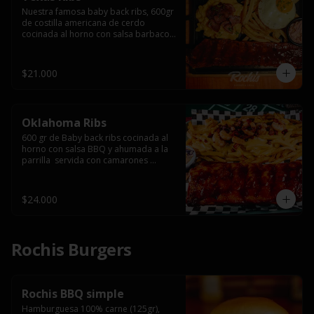
Nuestra famosa baby back ribs, 600gr 
de costilla americana de cerdo 
cocinada al horno con salsa barbacoa 
y ahumada a la parrilla, servida con 
macarrones en salsa de queso y 
tocino ahumado laminado, papas 
$21.000
fritas  y un huevo frito.
Oklahoma Ribs
600 gr de Baby back ribs cocinada al 
horno con salsa BBQ y ahumada a la 
parrilla  servida con camarones 
grillados, papas fritas, salsa de queso 
y tocino crispy.
$24.000
Rochis Burgers
Rochis BBQ simple
Hamburguesa 100% carne (125gr), 