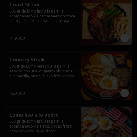
Coast Steak
300 gr de lomo liso a la parrilla 
acompañado de camarones y tomate 
cherry salteados al wok, espárragos 
grillados, papas fritas, pebre y salsas.
$19.000
Country Steak
300gr de Lomo vetado a la parrilla 
servido con una longaniza ahumada XL 
a la parrilla, arroz, huevo frito y papas 
fritas.
$20.000
Lomo liso a lo pobre
320 gr de lomo liso a la parrilla 
acompañado de arroz, papas fritas, 
cebolla y dos huevos fritos.