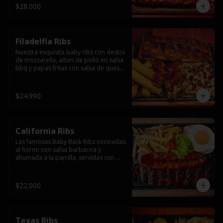
$28.000
Filadelfia Ribs
Nuestra exquisita baby ribs con dedos 
de mozzarella, alitas de pollo en salsa 
bbq y papas fritas con salsa de queso 
y tocino.
$24.990
California Ribs
Las famosas Baby Back Ribs cocinadas 
al horno con salsa barbacoa y 
ahumada a la parrilla, servidas con 
papas fritas, huevo y una longaniza 
ahumada XL a la parrilla.
$22.000
Texas Ribs