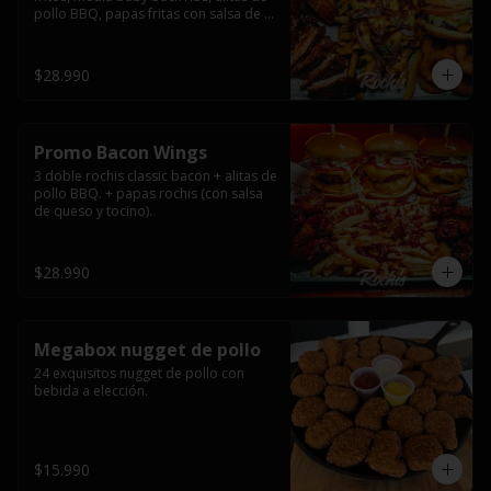
pollo BBQ, papas fritas con salsa de 
queso y tocino ahumado y salsas.
$28.990
Promo Bacon Wings
3 doble rochis classic bacon + alitas de 
pollo BBQ. + papas rochis (con salsa 
de queso y tocino).
$28.990
Megabox nugget de pollo
24 exquisitos nugget de pollo con 
bebida a elección.
$15.990