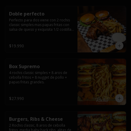
Doble perfecto
Perfecto para dos viene con 2 rochis 
classic simples mas papas fritas con 
salsa de queso y exquisita 1/2 costilla 
baby back ribs.
$19.990
Box Supremo
4 rochis classic simples + 8 aros de 
cebolla fritos + 8 nugget de pollo + 
papas fritas grandes.
$27.990
Burgers, Ribs & Cheese
2 Rochis classic, 8 aros de cebolla 
fritos, media baby back ribs, alitas de 