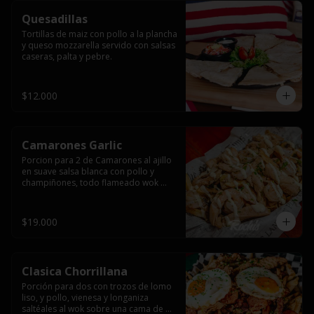
Quesadillas
Tortillas de maiz con pollo a la plancha 
y queso mozzarella servido con salsas  
caseras, palta y pebre.
$12.000
Camarones Garlic
Porcion para 2 de Camarones al ajillo 
en suave salsa blanca con pollo y 
champiñones, todo flameado wok 
sobre papas fritas grandes y 
mayonesa de ajo.
$19.000
Clasica Chorrillana
Porción para dos con trozos de lomo 
liso, y pollo, vienesa y longaniza 
saltéales al wok sobre una cama de 