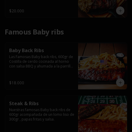
$20.000
Famous Baby ribs
Baby Back Ribs
Las Famosas Baby back ribs, 600gr de 
Costilla de cerdo cocinada al horno 
con salsa BBQ y ahumada a la parrilla 
acompañada de papas fritas.
$18.000
Steak & Ribs
Nuestras famosas Baby back ribs de 
600gr acompañada de un lomo liso de 
300gr , papas fritas y salsa.