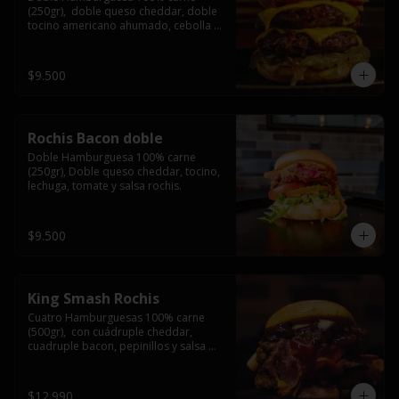
(250gr),  doble queso cheddar, doble 
tocino americano ahumado, cebolla 
caramelizada y salsa barbacoa.
$9.500
Rochis Bacon doble
Doble Hamburguesa 100% carne 
(250gr), Doble queso cheddar, tocino, 
lechuga, tomate y salsa rochis.
$9.500
King Smash Rochis
Cuatro Hamburguesas 100% carne 
(500gr),  con cuádruple cheddar, 
cuadruple bacon, pepinillos y salsa 
rochis.
$12.990