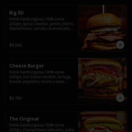
Big ED
Doble hamburguesa 100% carne 
(250gr), queso cheddar, jamon, tocino, 
champiñones, cebolla caramelizada, 
un huevo frito y salsa rochis.
$9.500
Cheese Burger
Doble hamburguesa 100% carne 
(250gr), con Queso cheddar, lechuga, 
tomate, pepinillos, tocino y salsa 
rochis.
$9.700
The Original
Doble hamburguesa 100% carne 
(250gr), Champiñones salteados, palta, 