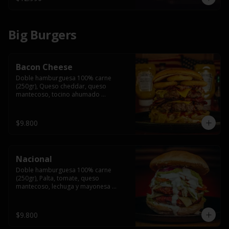
Big Burgers
Bacon Cheese
Doble hamburguesa 100% carne 
(250gr), Queso cheddar, queso 
mantecoso, tocino ahumado 
americano, cebolla caramelizada, aros 
de cebolla fritos y salsa BBQ en pan 
brioche y acompañado de papas 
$9.800
fritas.
Nacional
Doble hamburguesa 100% carne 
(250gr), Palta, tomate, queso 
mantecoso, lechuga y mayonesa 
casera y papa hilo, acompañado de 
papas fritas.
$9.800