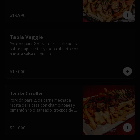
papas fritas y dos huevos fritos.
$19.990
Tabla Veggie
Porción para 2 de verduras salteadas 
sobre papas fritas y todo cubierto con 
nuestra salsa de queso.
$17.000
Tabla Criolla
Porción para 2, de carne mechada 
receta de la casa con champiñones y 
pimentón rojo salteado, trocitos de 
tocino laminado y todo cubierto de 
salsa de queso sobre una base de 
papas fritas.
$21.000