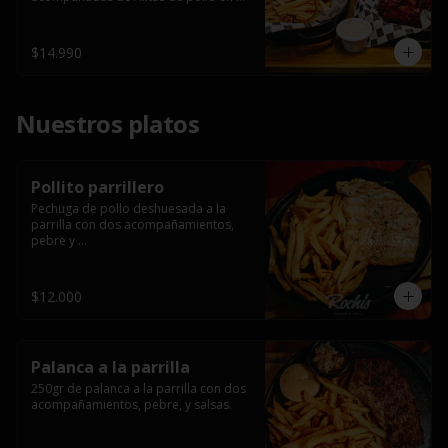
salsa bbq casera con porción de 
papas fritas.
$14.990
Nuestros platos
Pollito parrillero
Pechuga de pollo deshuesada a la 
parrilla con dos acompañamientos, 
pebre y 

 salsas.
$12.000
Palanca a la parrilla
250gr de palanca a la parrilla con dos 
acompañamientos, pebre, y salsas.