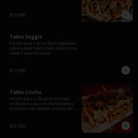
papas fritas y dos huevos fritos.
$19.990
Tabla Veggie
Porción para 2 de verduras salteadas 
sobre papas fritas y todo cubierto con 
nuestra salsa de queso.
$17.000
Tabla Criolla
Porción para 2, de carne mechada 
receta de la casa con champiñones y 
pimentón rojo salteado, trocitos de 
tocino laminado y todo cubierto de 
salsa de queso sobre una base de 
papas fritas.
$21.000