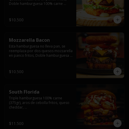
Doble hamburguesa 100% carne 
(250gr),  con queso cheddar, lechuga, 
tomate,  palta y mayo casera.
$10.500
Mozzarella Bacon
Esta hamburguesa no lleva pan, se 
reemplaza por dos quesos mozzarella 
en panco fritos, Doble hamburguesa 
100% carne (250gr), queso cheddar, 
tocino ahumado, lechuga, tomate y 
salsa BBQ acompañado de papas 
$10.500
fritas.
South Florida
Triple hamburguesa 100% carne 
(375gr), aros de cebolla fritos, queso 
cheddar, 

lechuga, tomate, jalapeños, mayonesa 
casera y salsa picante.
$11.500