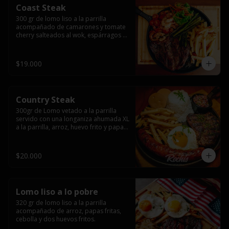
Coast Steak
300 gr de lomo liso a la parrilla 
acompañado de camarones y tomate 
cherry salteados al wok, espárragos 
grillados, papas fritas, pebre y salsas.
$19.000
Country Steak
300gr de Lomo vetado a la parrilla 
servido con una longaniza ahumada XL 
a la parrilla, arroz, huevo frito y papas 
fritas.
$20.000
Lomo liso a lo pobre
320 gr de lomo liso a la parrilla 
acompañado de arroz, papas fritas, 
cebolla y dos huevos fritos.