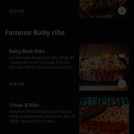
$20.000
Famous Baby ribs
Baby Back Ribs
Las Famosas Baby back ribs, 600gr de 
Costilla de cerdo cocinada al horno 
con salsa BBQ y ahumada a la parrilla 
acompañada de papas fritas.
$18.000
Steak & Ribs
Nuestras famosas Baby back ribs de 
600gr acompañada de un lomo liso de 
300gr , papas fritas y salsa.