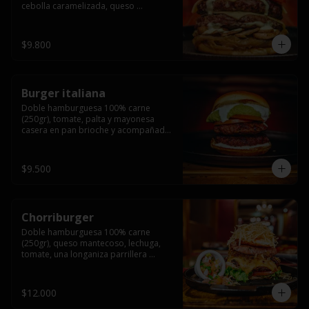
cebolla caramelizada, queso 
mantecoso, tomate y salsa verde en 
pan brioche y acompañado de papas 
fritas.
$9.800
Burger italiana
Doble hamburguesa 100% carne 
(250gr), tomate, palta y mayonesa 
casera en pan brioche y acompañado 
de papas fritas
$9.500
Chorriburger
Doble hamburguesa 100% carne 
(250gr), queso mantecoso, lechuga, 
tomate, una longaniza parrillera 
mediana, papa hilo, huevo, pebre y 
mayonesa casera acompañado de 
papas fritas.
$12.000