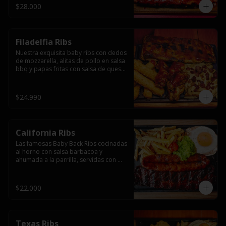
$28.000
Filadelfia Ribs
Nuestra exquisita baby ribs con dedos 
de mozzarella, alitas de pollo en salsa 
bbq y papas fritas con salsa de queso 
y tocino.
$24.990
California Ribs
Las famosas Baby Back Ribs cocinadas 
al horno con salsa barbacoa y 
ahumada a la parrilla, servidas con 
papas fritas, huevo y una longaniza 
ahumada XL a la parrilla.
$22.000
Texas Ribs