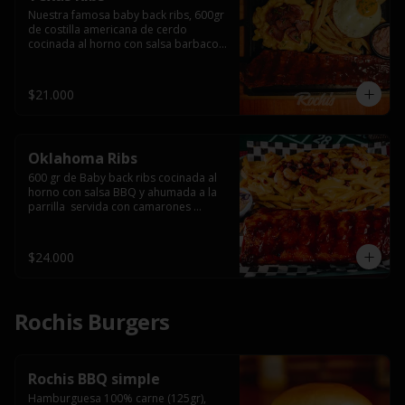
Nuestra famosa baby back ribs, 600gr 
de costilla americana de cerdo 
cocinada al horno con salsa barbacoa 
y ahumada a la parrilla, servida con 
macarrones en salsa de queso y 
tocino ahumado laminado, papas 
$21.000
fritas  y un huevo frito.
Oklahoma Ribs
600 gr de Baby back ribs cocinada al 
horno con salsa BBQ y ahumada a la 
parrilla  servida con camarones 
grillados, papas fritas, salsa de queso 
y tocino crispy.
$24.000
Rochis Burgers
Rochis BBQ simple
Hamburguesa 100% carne (125gr), 