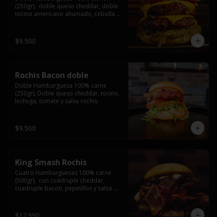
(250gr),  doble queso cheddar, doble 
tocino americano ahumado, cebolla 
caramelizada y salsa barbacoa.
$9.500
Rochis Bacon doble
Doble Hamburguesa 100% carne 
(250gr), Doble queso cheddar, tocino, 
lechuga, tomate y salsa rochis.
$9.500
King Smash Rochis
Cuatro Hamburguesas 100% carne 
(500gr),  con cuádruple cheddar, 
cuadruple bacon, pepinillos y salsa 
rochis.
$12.990