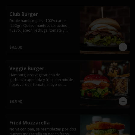
Club Burger
Doble hamburguesa 100% carne 
(250gr), Queso mantecoso, tocino, 
huevo, jamon, lechuga, tomate y 
mayonesa, acompañado de papas 
fritas.
$9.500
Veggie Burger
Hamburguesa vegetariana de 
garbanzo apanada y frita, con mix de 
hojas verdes, tomate, mayo de 
yogurth natural acompañado de 
papas fritas.
$8.990
Fried Mozzarella
No va con pan, se reemplazan por dos 
quesos mozzarella en panco fritos, 