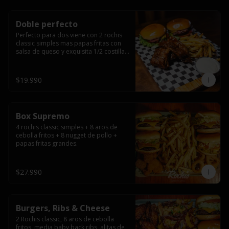
Doble perfecto
Perfecto para dos viene con 2 rochis 
classic simples mas papas fritas con 
salsa de queso y exquisita 1/2 costilla 
baby back ribs.
$19.990
Box Supremo
4 rochis classic simples + 8 aros de 
cebolla fritos + 8 nugget de pollo + 
papas fritas grandes.
$27.990
Burgers, Ribs & Cheese
2 Rochis classic, 8 aros de cebolla 
fritos, media baby back ribs, alitas de 