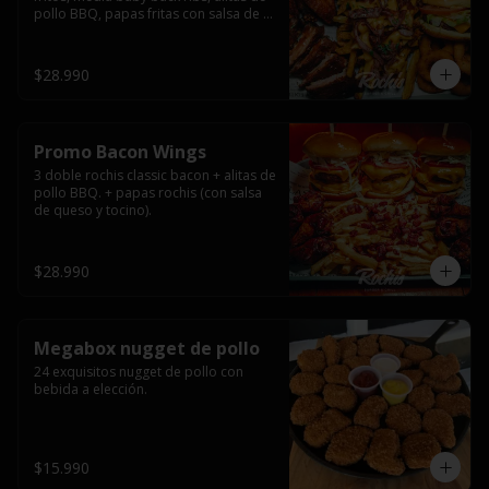
pollo BBQ, papas fritas con salsa de 
queso y tocino ahumado y salsas.
$28.990
Promo Bacon Wings
3 doble rochis classic bacon + alitas de 
pollo BBQ. + papas rochis (con salsa 
de queso y tocino).
$28.990
Megabox nugget de pollo
24 exquisitos nugget de pollo con 
bebida a elección.
$15.990