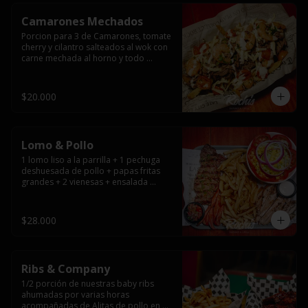
Camarones Mechados
Porcion para 3 de Camarones, tomate 
cherry y cilantro salteados al wok con 
carne mechada al horno y todo 
cubierto con queso mantecoso 
fundido sobre papas fritas y mayo 
casera.
$20.000
Lomo & Pollo
1 lomo liso a la parrilla + 1 pechuga 
deshuesada de pollo + papas fritas 
grandes + 2 vienesas + ensalada 
surtida + pebre + salsas
$28.000
Ribs & Company
1/2 porción de nuestras baby ribs 
ahumadas por varias horas 
acompañadas de Alitas de pollo en 