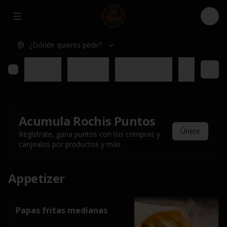
Abrir menu de navegación
Logi
¿Dónde quieres pedir?
Appetizer
Rochis Box
Para compartir
Nuestros pl
Acumula
Rochis Puntos
Únete
Regístrate, gana puntos con tus compras y
canjealos por productos y más
Appetizer
Papas fritas medianas