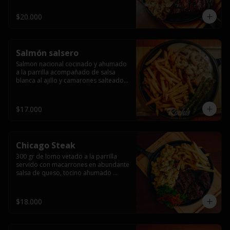
$20.000
Salmón salsero
Salmon nacional cocinado y ahumado 
a la parrilla acompañado de salsa 
blanca al ajillo y camarones salteados,  
espárragos grillados y papas fritas, 
pebre, y salsas.
$17.000
Chicago Steak
300 gr de lomo vetado a la parrilla 
servido con macarrones en abundante 
salsa de queso, tocino ahumado 
laminado y champiñones grillados con 
papas fritas, pebre y salsas..
$18.000