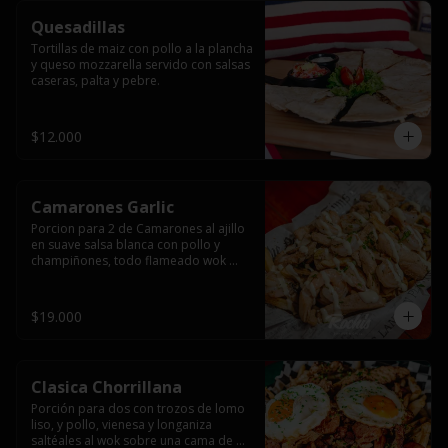
Quesadillas
Tortillas de maiz con pollo a la plancha 
y queso mozzarella servido con salsas  
caseras, palta y pebre.
$12.000
Camarones Garlic
Porcion para 2 de Camarones al ajillo 
en suave salsa blanca con pollo y 
champiñones, todo flameado wok 
sobre papas fritas grandes y 
mayonesa de ajo.
$19.000
Clasica Chorrillana
Porción para dos con trozos de lomo 
liso, y pollo, vienesa y longaniza 
saltéales al wok sobre una cama de 