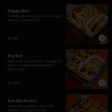
Happy Box
1 Hamburguesa con queso + 4 nugget 
de pollo + papas fritas
$9.500
Big Box
Dos rochis classic doble + 4 nugget de 
pollo  + 3 empanadas de queso + 
papas fritas
$19.990
Box Mix Rochis
Papas fritas grandes + 8 aros de 
cebolla + 8 nugget de pollo