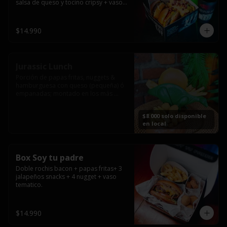
salsa de queso y tocino cripsy + vaso 
tematico de regalo.
$14.990
Jurassic Lunch
Porción de papas fritas, nuggets & 
hamburguesa con queso (pequeña) ó 
empanadas; montado en los más 
prehistóricos dinosaurios que 
acompañaran tu comida.

$8.000 solo disponible
**PRODUCTO DISPONIBLE PARA 
en local
CONSUMO EN EL LOCAL.
Box Soy tu padre
Doble rochis bacon + papas fritas+ 3 
jalapeños snacks + 4 nugget + vaso 
tematico.
$14.990