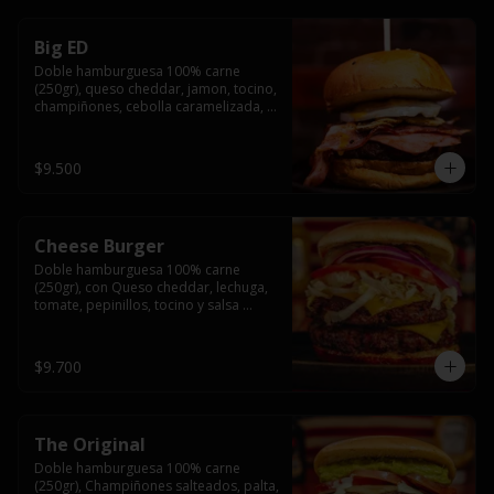
Big ED
Doble hamburguesa 100% carne 
(250gr), queso cheddar, jamon, tocino, 
champiñones, cebolla caramelizada, 
un huevo frito y salsa rochis.
$9.500
Cheese Burger
Doble hamburguesa 100% carne 
(250gr), con Queso cheddar, lechuga, 
tomate, pepinillos, tocino y salsa 
rochis.
$9.700
The Original
Doble hamburguesa 100% carne 
(250gr), Champiñones salteados, palta, 