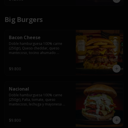
Big Burgers
Bacon Cheese
Doble hamburguesa 100% carne 
(250gr), Queso cheddar, queso 
mantecoso, tocino ahumado 
americano, cebolla caramelizada, aros 
de cebolla fritos y salsa BBQ en pan 
brioche y acompañado de papas 
$9.800
fritas.
Nacional
Doble hamburguesa 100% carne 
(250gr), Palta, tomate, queso 
mantecoso, lechuga y mayonesa 
casera y papa hilo, acompañado de 
papas fritas.
$9.800