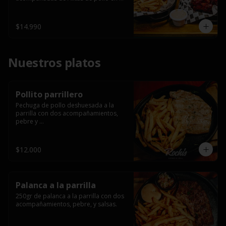
salsa bbq casera con porción de 
papas fritas.
$14.990
Nuestros platos
Pollito parrillero
Pechuga de pollo deshuesada a la 
parrilla con dos acompañamientos, 
pebre y 

 salsas.
$12.000
Palanca a la parrilla
250gr de palanca a la parrilla con dos 
acompañamientos, pebre, y salsas.