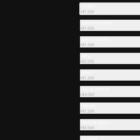
y salsas.
Tocino
$28.990
+
$1.500
Queso Cheddar
+
$1.500
Queso fundido
+
$1.500
Palta
+
$2.500
Jamon
+
$1.200
Mac & cheese
+
$4.000
Tomate
Papas mechadas
+
$1.200
Papas fritas caseras servidas con 
carne mechada, cebolla 
Salsa de queso
caramelizada y salsa BBQ (a 
+
$3.500
elección).
Lechuga