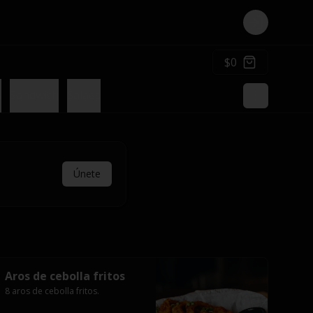
Login
$0
s
Sandwich
Salads
Únete
Aros de cebolla fritos
8 aros de cebolla fritos.