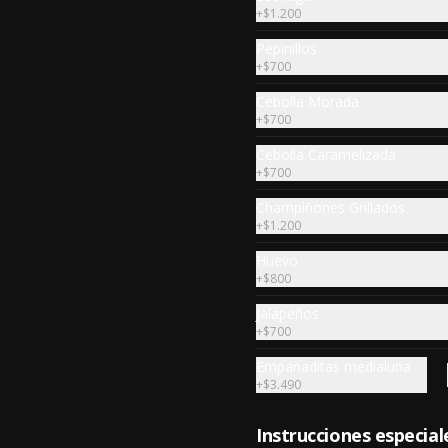
$14.000
+
$1.200
Pepinillos
+
$700
Clasica Chorrillana
Cebolla Morada
Porción para dos con trozos de 
+
$700
lomo liso, y pollo, vienesa y 
longaniza saltéales al wok sobre 
una cama de papas fritas y dos 
Cebolla Caramelizada
huevos fritos.
+
$700
$19.990
Champiñones Grillados
+
$1.200
Huevo
Camarones Mechados
+
$800
Porcion para 3 de Camarones, 
tomate cherry y cilantro salteados 
Jalapeños
al wok con carne mechada al 
+
$700
horno y todo cubierto con queso 
mantecoso fundido sobre papas 
fritas y mayo casera.
Empanaditas medialuna
$20.000
+
$3.490
Instrucciones especial