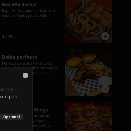
Box Mix Rochis
Papas fritas grandes + 8 aros de 
cebolla + 8 nugget de pollo
$9.990
Doble perfecto
Perfecto para dos viene con 2 
rochis classic simples mas papas 
fritas con salsa de queso y 
exquisita 1/2 costilla baby back 
Close
ribs.
ha con
$19.990
o en pan
Promo Bacon Wings
3 doble rochis classic bacon + 
Opcional
alitas de pollo BBQ. + papas 
rochis (con salsa de queso y 
tocino).