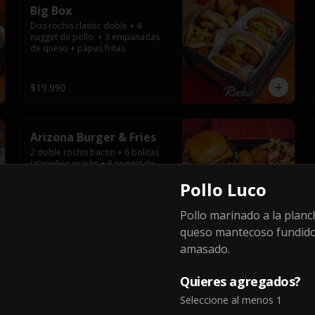
Big Box
Dos rochis classic doble + 4 
nugget de pollo  + 3 empanadas 
de queso + papas fritas
$19.990
Arizona Burger & Fries
2 doble rochis bacon + 6 bolitas 
jalapeños snacks + 8 nugget de 
pollo y nuestras papas fritas con 
Pollo Luco
salsa de queso y tocino
$24.990
Pollo marinado a la planc
queso mantecoso fundid
amasado.
Burgers, Ribs & Cheese
2 Rochis classic, 8 aros de cebolla 
Quieres agregados?
fritos, media baby back ribs, alitas 
Seleccione al menos 1
de pollo BBQ, papas fritas con 
salsa de queso y tocino ahumado 