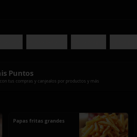
ros platos
Famous Baby ribs
Rochis Burgers
Big Burger
is Puntos
 con tus compras y canjealos por productos y más
Papas fritas grandes