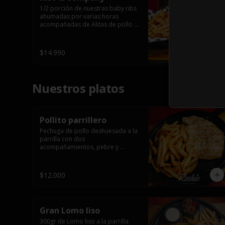
1/2 porción de nuestras baby ribs 
ahumadas por varias horas 
acompañadas de Alitas de pollo 
en salsa bbq casera con porción 
de papas fritas.
$14.990
Nuestros platos
Pollito parrillero
Pechuga de pollo deshuesada a la 
parrilla con dos 
acompañamientos, pebre y 

 salsas.
$12.000
Gran Lomo liso
300gr de Lomo liso a la parrilla 