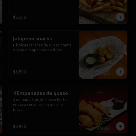
$5.500
Jalapeño snacks
6 bolitas rellenas de queso crema 
y jalapeño apanadas y fritas
$6.500
4 Empanadas de queso
4 empanaditas de queso hechas 
en casa servidas con pebre y 
mayo.
$6.990