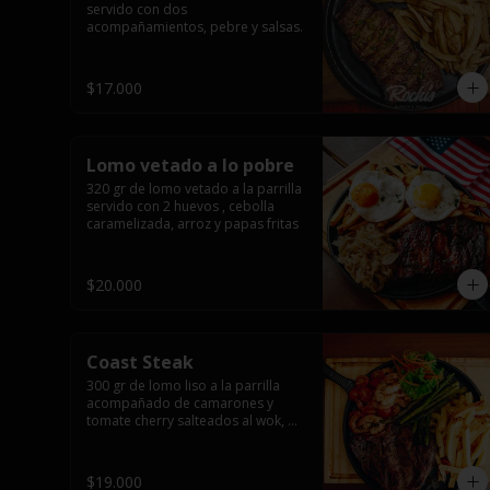
servido con dos 
acompañamientos, pebre y salsas.
$17.000
Lomo vetado a lo pobre
320 gr de lomo vetado a la parrilla 
servido con 2 huevos , cebolla 
caramelizada, arroz y papas fritas
$20.000
Coast Steak
300 gr de lomo liso a la parrilla 
acompañado de camarones y 
tomate cherry salteados al wok, 
espárragos grillados, papas fritas, 
pebre y salsas.
$19.000