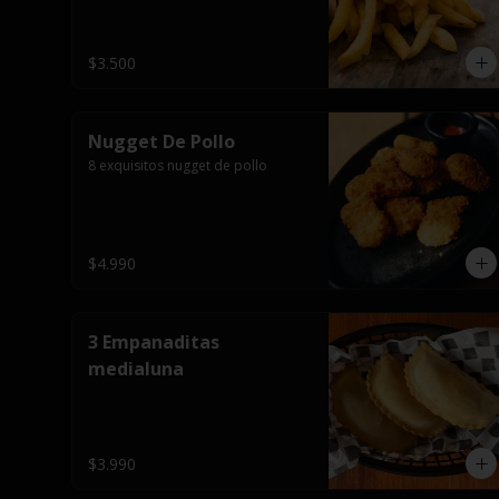
$3.500
Nugget De Pollo
8 exquisitos nugget de pollo
$4.990
3 Empanaditas
medialuna
$3.990