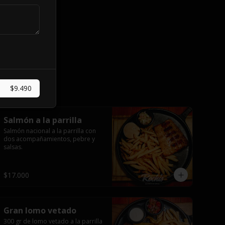
$9.490
Salmón a la parrilla
Salmón nacional a la parrilla con 
dos acompañamientos, pebre y 
salsas.
$17.000
Gran lomo vetado
300 gr de lomo vetado a la parrilla 