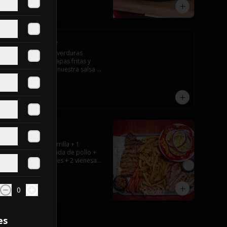
$12.000
Tabla Veggie
Porción para 2 de verduras 
salteadas sobre papas fritas y 
todo cubierto con nuestra salsa 
de queso.
$17.000
Lomo & Pollo
1 lomo liso a la parrilla + 1 
pechuga deshuesada de pollo + 
papas fritas grandes + 2 vienesas 
+ ensalada surtida + pebre + 
salsas
$28.000
0
es