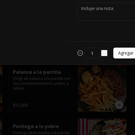
Agregar
Palanca a la parrilla
250gr de palanca a la parrilla con 
dos acompañamientos, pebre, y 
salsas.
$12.000
Pechuga a lo pobre
Pechuga deshuesada a la parrilla 