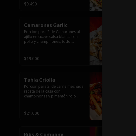
$9.490
Camarones Garlic
Porcion para 2 de Camarones al 
ajillo en suave salsa blanca con 
pollo y champiñones, todo 
flameado wok sobre papas fritas 
grandes y mayonesa de ajo.
$19.000
Tabla Criolla
Porción para 2, de carne mechada 
receta de la casa con 
champiñones y pimentón rojo 
salteado, trocitos de tocino 
laminado y todo cubierto de salsa 
de queso sobre una base de 
$21.000
papas fritas.
Ribs & Company