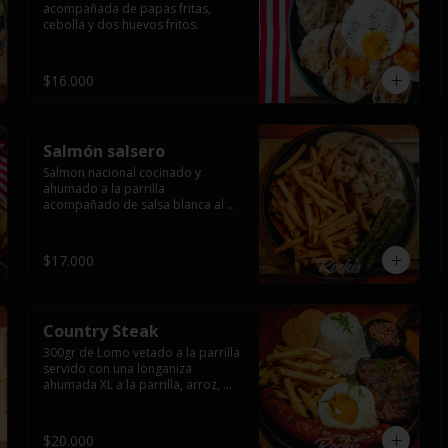
acompañada de papas fritas, 
cebolla y dos huevos fritos.
$16.000
Salmón salsero
Salmon nacional cocinado y 
ahumado a la parrilla 
acompañado de salsa blanca al 
ajillo y camarones salteados,  
espárragos grillados y papas 
fritas, pebre, y salsas.
$17.000
Country Steak
300gr de Lomo vetado a la parrilla 
servido con una longaniza 
ahumada XL a la parrilla, arroz, 
huevo frito y papas fritas.
$20.000