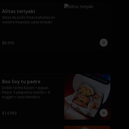
Alitas teriyaki
Alitas de pollo fritas bañadas en 
nuestra exquisita salsa teriyaki
$8.990
Box Soy tu padre
Doble rochis bacon + papas 
fritas+ 3 jalapeños snacks + 4 
nugget + vaso tematico.
$14.990