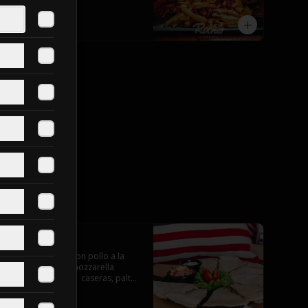
$28.990
Quesadillas
Tortillas de maiz con pollo a la 
plancha y queso mozzarella 
servido con salsas  caseras, palta 
y pebre.