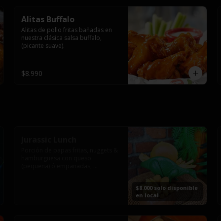
Alitas Buffalo
Alitas de pollo fritas bañadas en 
nuestra clásica salsa buffalo, 
(picante suave).
$8.990
Jurassic Lunch
Porción de papas fritas, nuggets & 
hamburguesa con queso 
(pequeña) ó empanadas; 
montado en los más prehistóricos 
dinosaurios que acompañaran tu 
$8.000 solo disponible
comida.

en local
**PRODUCTO DISPONIBLE PARA 
CONSUMO EN EL LOCAL.