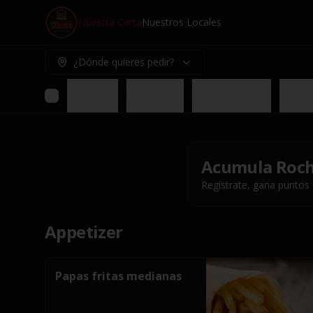
Nuestra Carta
Nuestros Locales
¿Dónde quieres pedir?
Appetizer
Rochis Box
Para compartir
Nuest
Acumula
Roch
Regístrate, gana puntos
Appetizer
Papas fritas medianas