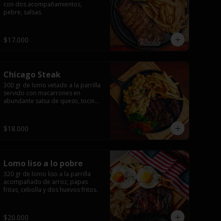
con dos acompañamientos, 
pebre, salsas.
$17.000
Chicago Steak
300 gr de lomo vetado a la parrilla 
servido con macarrones en 
abundante salsa de queso, tocino 
ahumado laminado y 
champiñones grillados con papas 
fritas, pebre y salsas..
$18.000
Lomo liso a lo pobre
320 gr de lomo liso a la parrilla 
acompañado de arroz, papas 
fritas, cebolla y dos huevos fritos.
$20.000