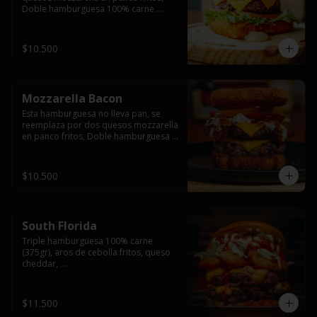
Doble hamburguesa 100% carne 
(250gr),  con queso cheddar, lechuga, 
tomate,  palta y mayo casera.
$10.500
Mozzarella Bacon
Esta hamburguesa no lleva pan, se 
reemplaza por dos quesos mozzarella 
en panco fritos, Doble hamburguesa 
100% carne (250gr), queso cheddar, 
tocino ahumado, lechuga, tomate y 
salsa BBQ acompañado de papas 
$10.500
fritas.
South Florida
Triple hamburguesa 100% carne 
(375gr), aros de cebolla fritos, queso 
cheddar, 

lechuga, tomate, jalapeños, mayonesa 
casera y salsa picante.
$11.500