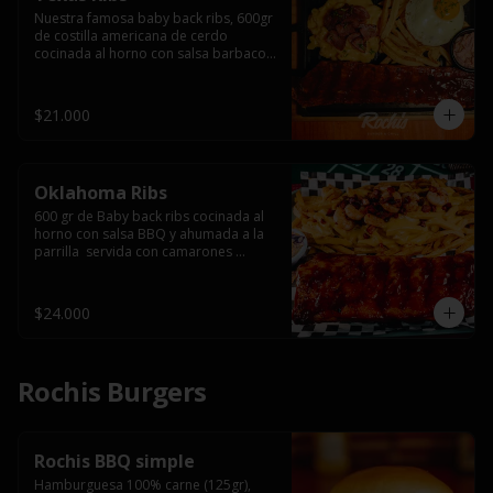
Nuestra famosa baby back ribs, 600gr 
de costilla americana de cerdo 
cocinada al horno con salsa barbacoa 
y ahumada a la parrilla, servida con 
macarrones en salsa de queso y 
tocino ahumado laminado, papas 
$21.000
fritas  y un huevo frito.
Oklahoma Ribs
600 gr de Baby back ribs cocinada al 
horno con salsa BBQ y ahumada a la 
parrilla  servida con camarones 
grillados, papas fritas, salsa de queso 
y tocino crispy.
$24.000
Rochis Burgers
Rochis BBQ simple
Hamburguesa 100% carne (125gr), 