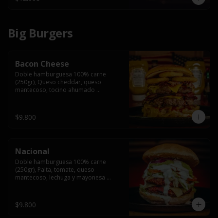
Big Burgers
Bacon Cheese
Doble hamburguesa 100% carne 
(250gr), Queso cheddar, queso 
mantecoso, tocino ahumado 
americano, cebolla caramelizada, aros 
de cebolla fritos y salsa BBQ en pan 
brioche y acompañado de papas 
$9.800
fritas.
Nacional
Doble hamburguesa 100% carne 
(250gr), Palta, tomate, queso 
mantecoso, lechuga y mayonesa 
casera y papa hilo, acompañado de 
papas fritas.
$9.800