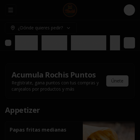
Abrir menu de navegación
Logi
¿Dónde quieres pedir?
Appetizer
Rochis Box
Para compartir
Nuestros pl
Acumula
Rochis Puntos
Únete
Regístrate, gana puntos con tus compras y
canjealos por productos y más
Appetizer
Papas fritas medianas