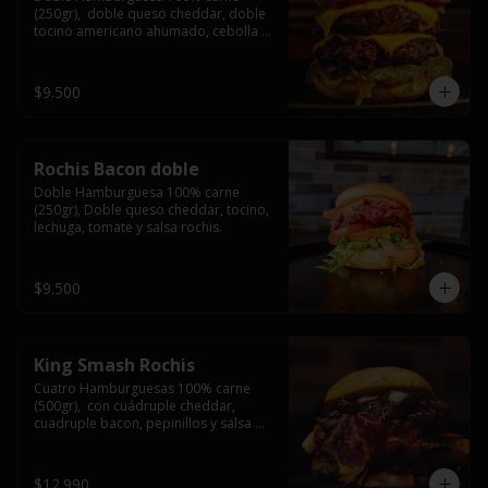
(250gr),  doble queso cheddar, doble 
tocino americano ahumado, cebolla 
caramelizada y salsa barbacoa.
$9.500
Rochis Bacon doble
Doble Hamburguesa 100% carne 
(250gr), Doble queso cheddar, tocino, 
lechuga, tomate y salsa rochis.
$9.500
King Smash Rochis
Cuatro Hamburguesas 100% carne 
(500gr),  con cuádruple cheddar, 
cuadruple bacon, pepinillos y salsa 
rochis.
$12.990