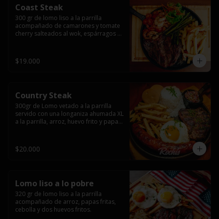
Coast Steak
300 gr de lomo liso a la parrilla 
acompañado de camarones y tomate 
cherry salteados al wok, espárragos 
grillados, papas fritas, pebre y salsas.
$19.000
Country Steak
300gr de Lomo vetado a la parrilla 
servido con una longaniza ahumada XL 
a la parrilla, arroz, huevo frito y papas 
fritas.
$20.000
Lomo liso a lo pobre
320 gr de lomo liso a la parrilla 
acompañado de arroz, papas fritas, 
cebolla y dos huevos fritos.