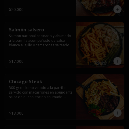
$20.000
Salmón salsero
Salmon nacional cocinado y ahumado 
a la parrilla acompañado de salsa 
blanca al ajillo y camarones salteados,  
espárragos grillados y papas fritas, 
pebre, y salsas.
$17.000
Chicago Steak
300 gr de lomo vetado a la parrilla 
servido con macarrones en abundante 
salsa de queso, tocino ahumado 
laminado y champiñones grillados con 
papas fritas, pebre y salsas..
$18.000