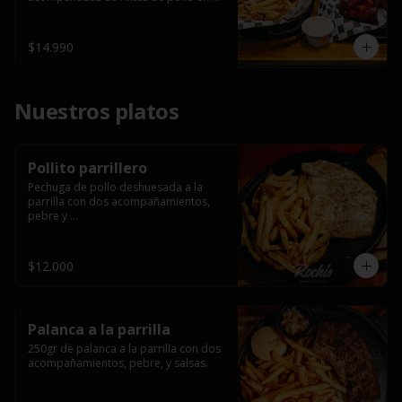
salsa bbq casera con porción de 
papas fritas.
$14.990
Nuestros platos
Pollito parrillero
Pechuga de pollo deshuesada a la 
parrilla con dos acompañamientos, 
pebre y 

 salsas.
$12.000
Palanca a la parrilla
250gr de palanca a la parrilla con dos 
acompañamientos, pebre, y salsas.