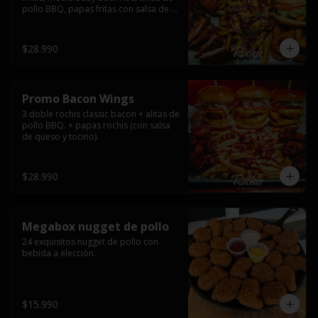
pollo BBQ, papas fritas con salsa de 
queso y tocino ahumado y salsas.
$28.990
Promo Bacon Wings
3 doble rochis classic bacon + alitas de 
pollo BBQ. + papas rochis (con salsa 
de queso y tocino).
$28.990
Megabox nugget de pollo
24 exquisitos nugget de pollo con 
bebida a elección.
$15.990