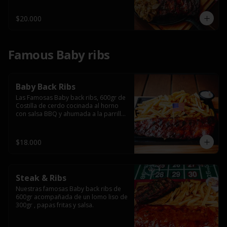
$20.000
Famous Baby ribs
Baby Back Ribs
Las Famosas Baby back ribs, 600gr de 
Costilla de cerdo cocinada al horno 
con salsa BBQ y ahumada a la parrilla 
acompañada de papas fritas.
$18.000
Steak & Ribs
Nuestras famosas Baby back ribs de 
600gr acompañada de un lomo liso de 
300gr , papas fritas y salsa.