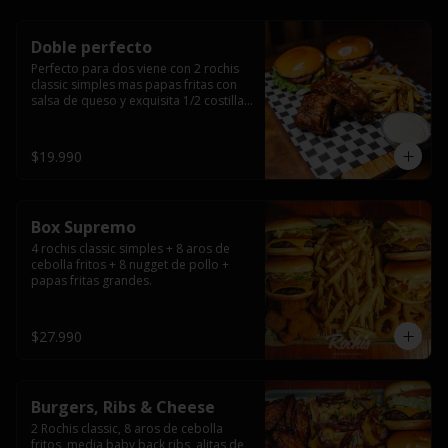
Doble perfecto
Perfecto para dos viene con 2 rochis 
classic simples mas papas fritas con 
salsa de queso y exquisita 1/2 costilla 
baby back ribs.
$19.990
Box Supremo
4 rochis classic simples + 8 aros de 
cebolla fritos + 8 nugget de pollo + 
papas fritas grandes.
$27.990
Burgers, Ribs & Cheese
2 Rochis classic, 8 aros de cebolla 
fritos, media baby back ribs, alitas de 