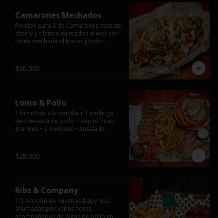
Camarones Mechados
Porcion para 3 de Camarones, tomate 
cherry y cilantro salteados al wok con 
carne mechada al horno y todo 
cubierto con queso mantecoso 
fundido sobre papas fritas y mayo 
casera.
$20.000
Lomo & Pollo
1 lomo liso a la parrilla + 1 pechuga 
deshuesada de pollo + papas fritas 
grandes + 2 vienesas + ensalada 
surtida + pebre + salsas
$28.000
Ribs & Company
1/2 porción de nuestras baby ribs 
ahumadas por varias horas 
acompañadas de Alitas de pollo en 