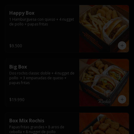
Happy Box
1 Hamburguesa con queso + 4 nugget 
de pollo + papas fritas
$9.500
Big Box
Dos rochis classic doble + 4 nugget de 
pollo  + 3 empanadas de queso + 
papas fritas
$19.990
Box Mix Rochis
Papas fritas grandes + 8 aros de 
cebolla + 8 nugget de pollo