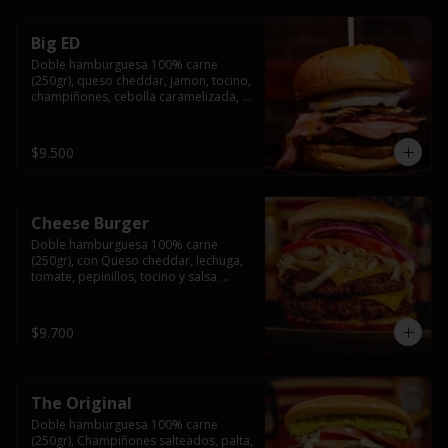
Big ED
Doble hamburguesa 100% carne 
(250gr), queso cheddar, jamon, tocino, 
champiñones, cebolla caramelizada, 
un huevo frito y salsa rochis.
$9.500
Cheese Burger
Doble hamburguesa 100% carne 
(250gr), con Queso cheddar, lechuga, 
tomate, pepinillos, tocino y salsa 
rochis.
$9.700
The Original
Doble hamburguesa 100% carne 
(250gr), Champiñones salteados, palta, 