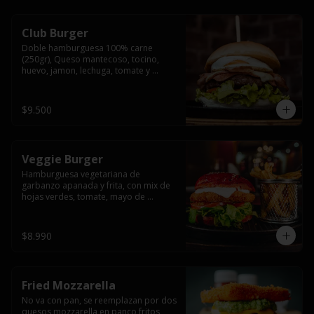
Club Burger
Doble hamburguesa 100% carne 
(250gr), Queso mantecoso, tocino, 
huevo, jamon, lechuga, tomate y 
mayonesa, acompañado de papas 
fritas.
$9.500
Veggie Burger
Hamburguesa vegetariana de 
garbanzo apanada y frita, con mix de 
hojas verdes, tomate, mayo de 
yogurth natural acompañado de 
papas fritas.
$8.990
Fried Mozzarella
No va con pan, se reemplazan por dos 
quesos mozzarella en panco fritos, 