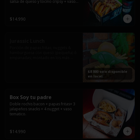
salsa de queso y tocino cripsy + vaso 
tematico de regalo.
$14.990
Jurassic Lunch
Porción de papas fritas, nuggets & 
hamburguesa con queso (pequeña) ó 
empanadas; montado en los más 
prehistóricos dinosaurios que 
acompañaran tu comida.

$8.000 solo disponible
**PRODUCTO DISPONIBLE PARA 
en local
CONSUMO EN EL LOCAL.
Box Soy tu padre
Doble rochis bacon + papas fritas+ 3 
jalapeños snacks + 4 nugget + vaso 
tematico.
$14.990