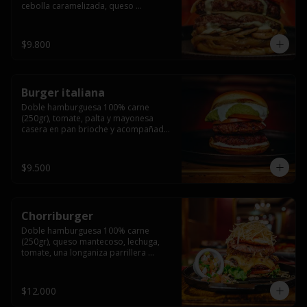
cebolla caramelizada, queso 
mantecoso, tomate y salsa verde en 
pan brioche y acompañado de papas 
fritas.
$9.800
Burger italiana
Doble hamburguesa 100% carne 
(250gr), tomate, palta y mayonesa 
casera en pan brioche y acompañado 
de papas fritas
$9.500
Chorriburger
Doble hamburguesa 100% carne 
(250gr), queso mantecoso, lechuga, 
tomate, una longaniza parrillera 
mediana, papa hilo, huevo, pebre y 
mayonesa casera acompañado de 
papas fritas.
$12.000