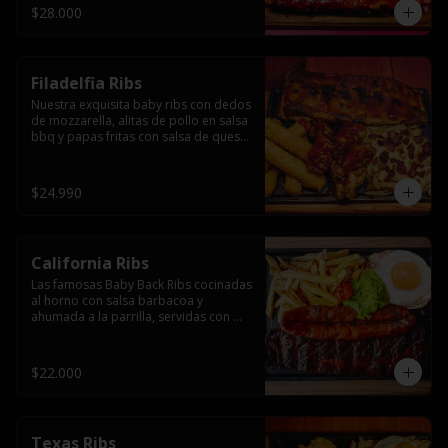
$28.000
Filadelfia Ribs
Nuestra exquisita baby ribs con dedos 
de mozzarella, alitas de pollo en salsa 
bbq y papas fritas con salsa de queso 
y tocino.
$24.990
California Ribs
Las famosas Baby Back Ribs cocinadas 
al horno con salsa barbacoa y 
ahumada a la parrilla, servidas con 
papas fritas, huevo y una longaniza 
ahumada XL a la parrilla.
$22.000
Texas Ribs