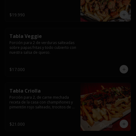
papas fritas y dos huevos fritos.
$19.990
Tabla Veggie
Porción para 2 de verduras salteadas 
sobre papas fritas y todo cubierto con 
nuestra salsa de queso.
$17.000
Tabla Criolla
Porción para 2, de carne mechada 
receta de la casa con champiñones y 
pimentón rojo salteado, trocitos de 
tocino laminado y todo cubierto de 
salsa de queso sobre una base de 
papas fritas.
$21.000