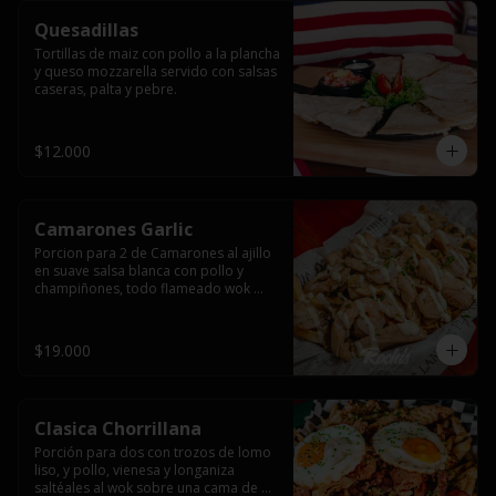
Quesadillas
Tortillas de maiz con pollo a la plancha 
y queso mozzarella servido con salsas  
caseras, palta y pebre.
$12.000
Camarones Garlic
Porcion para 2 de Camarones al ajillo 
en suave salsa blanca con pollo y 
champiñones, todo flameado wok 
sobre papas fritas grandes y 
mayonesa de ajo.
$19.000
Clasica Chorrillana
Porción para dos con trozos de lomo 
liso, y pollo, vienesa y longaniza 
saltéales al wok sobre una cama de 