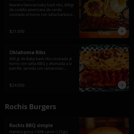
Nuestra famosa baby back ribs, 600gr 
de costilla americana de cerdo 
cocinada al horno con salsa barbacoa 
y ahumada a la parrilla, servida con 
macarrones en salsa de queso y 
tocino ahumado laminado, papas 
$21.000
fritas  y un huevo frito.
Oklahoma Ribs
600 gr de Baby back ribs cocinada al 
horno con salsa BBQ y ahumada a la 
parrilla  servida con camarones 
grillados, papas fritas, salsa de queso 
y tocino crispy.
$24.000
Rochis Burgers
Rochis BBQ simple
Hamburguesa 100% carne (125gr), 