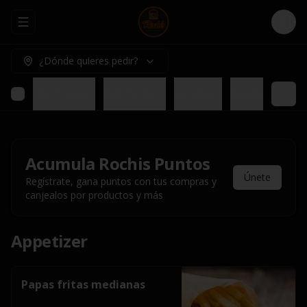
Abrir menu de navegación
Logi
¿Dónde quieres pedir?
bs
Rochis Burgers
Big Burgers
Sandwich
Salads
Acumula
Rochis Puntos
Únete
Regístrate, gana puntos con tus compras y
canjealos por productos y más
Appetizer
Papas fritas medianas