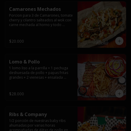
Camarones Mechados
Porcion para 3 de Camarones, tomate 
cherry y cilantro salteados al wok con 
carne mechada al horno y todo 
cubierto con queso mantecoso 
fundido sobre papas fritas y mayo 
casera.
$20.000
Lomo & Pollo
1 lomo liso a la parrilla + 1 pechuga 
deshuesada de pollo + papas fritas 
grandes + 2 vienesas + ensalada 
surtida + pebre + salsas
$28.000
Ribs & Company
1/2 porción de nuestras baby ribs 
ahumadas por varias horas 
acompañadas de Alitas de pollo en 