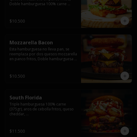
Doble hamburguesa 100% carne 
(250gr),  con queso cheddar, lechuga, 
tomate,  palta y mayo casera.
$10.500
Mozzarella Bacon
Esta hamburguesa no lleva pan, se 
reemplaza por dos quesos mozzarella 
en panco fritos, Doble hamburguesa 
100% carne (250gr), queso cheddar, 
tocino ahumado, lechuga, tomate y 
salsa BBQ acompañado de papas 
$10.500
fritas.
South Florida
Triple hamburguesa 100% carne 
(375gr), aros de cebolla fritos, queso 
cheddar, 

lechuga, tomate, jalapeños, mayonesa 
casera y salsa picante.
$11.500