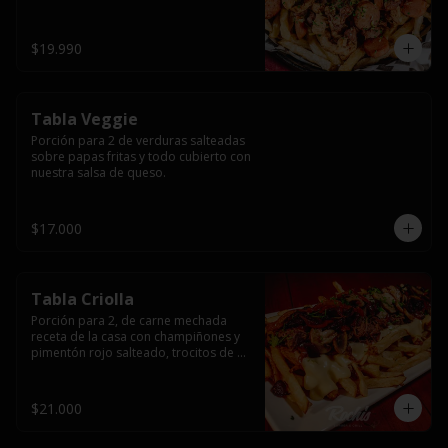
papas fritas y dos huevos fritos.
$19.990
Tabla Veggie
Porción para 2 de verduras salteadas 
sobre papas fritas y todo cubierto con 
nuestra salsa de queso.
$17.000
Tabla Criolla
Porción para 2, de carne mechada 
receta de la casa con champiñones y 
pimentón rojo salteado, trocitos de 
tocino laminado y todo cubierto de 
salsa de queso sobre una base de 
papas fritas.
$21.000