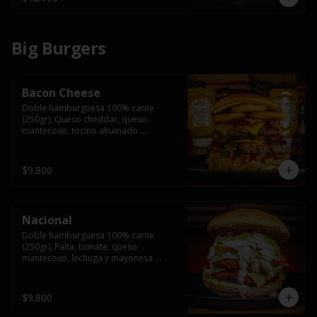
Big Burgers
Bacon Cheese
Doble hamburguesa 100% carne 
(250gr), Queso cheddar, queso 
mantecoso, tocino ahumado 
americano, cebolla caramelizada, aros 
de cebolla fritos y salsa BBQ en pan 
brioche y acompañado de papas 
$9.800
fritas.
Nacional
Doble hamburguesa 100% carne 
(250gr), Palta, tomate, queso 
mantecoso, lechuga y mayonesa 
casera y papa hilo, acompañado de 
papas fritas.
$9.800