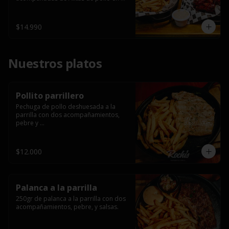
salsa bbq casera con porción de 
papas fritas.
$14.990
Nuestros platos
Pollito parrillero
Pechuga de pollo deshuesada a la 
parrilla con dos acompañamientos, 
pebre y 

 salsas.
$12.000
Palanca a la parrilla
250gr de palanca a la parrilla con dos 
acompañamientos, pebre, y salsas.