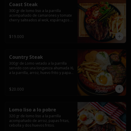
Coast Steak
300 gr de lomo liso a la parrilla 
acompañado de camarones y tomate 
cherry salteados al wok, espárragos 
grillados, papas fritas, pebre y salsas.
$19.000
Country Steak
300gr de Lomo vetado a la parrilla 
servido con una longaniza ahumada XL 
a la parrilla, arroz, huevo frito y papas 
fritas.
$20.000
Lomo liso a lo pobre
320 gr de lomo liso a la parrilla 
acompañado de arroz, papas fritas, 
cebolla y dos huevos fritos.