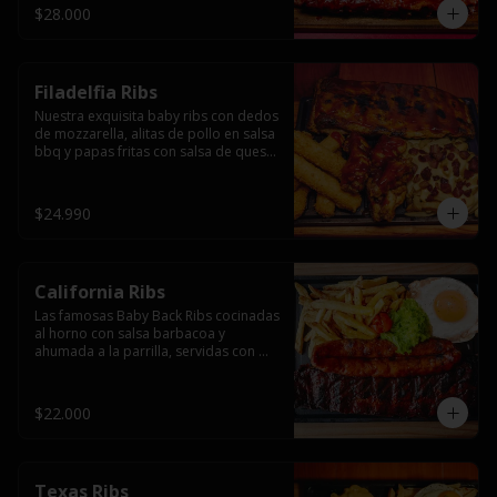
$28.000
Filadelfia Ribs
Nuestra exquisita baby ribs con dedos 
de mozzarella, alitas de pollo en salsa 
bbq y papas fritas con salsa de queso 
y tocino.
$24.990
California Ribs
Las famosas Baby Back Ribs cocinadas 
al horno con salsa barbacoa y 
ahumada a la parrilla, servidas con 
papas fritas, huevo y una longaniza 
ahumada XL a la parrilla.
$22.000
Texas Ribs