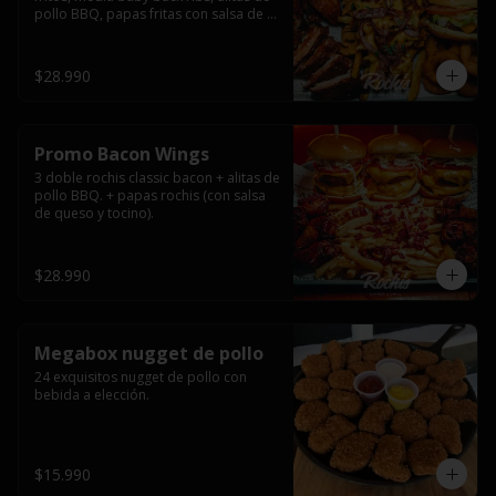
pollo BBQ, papas fritas con salsa de 
queso y tocino ahumado y salsas.
$28.990
Promo Bacon Wings
3 doble rochis classic bacon + alitas de 
pollo BBQ. + papas rochis (con salsa 
de queso y tocino).
$28.990
Megabox nugget de pollo
24 exquisitos nugget de pollo con 
bebida a elección.
$15.990