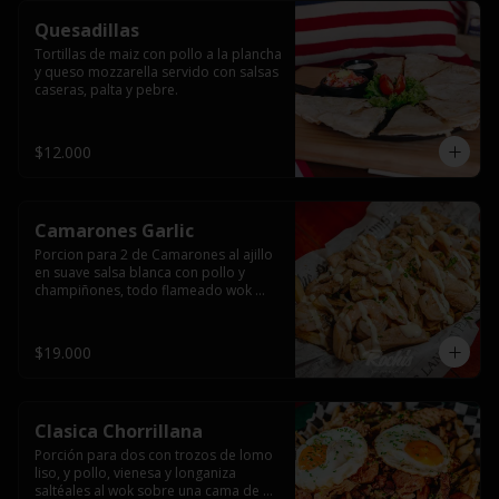
Quesadillas
Tortillas de maiz con pollo a la plancha 
y queso mozzarella servido con salsas  
caseras, palta y pebre.
$12.000
Camarones Garlic
Porcion para 2 de Camarones al ajillo 
en suave salsa blanca con pollo y 
champiñones, todo flameado wok 
sobre papas fritas grandes y 
mayonesa de ajo.
$19.000
Clasica Chorrillana
Porción para dos con trozos de lomo 
liso, y pollo, vienesa y longaniza 
saltéales al wok sobre una cama de 