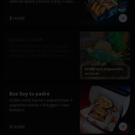
salsa de queso y tocino cripsy + vaso 
tematico de regalo.
$14.990
Jurassic Lunch
Porción de papas fritas, nuggets & 
hamburguesa con queso (pequeña) ó 
empanadas; montado en los más 
prehistóricos dinosaurios que 
acompañaran tu comida.

$8.000 solo disponible
**PRODUCTO DISPONIBLE PARA 
en local
CONSUMO EN EL LOCAL.
Box Soy tu padre
Doble rochis bacon + papas fritas+ 3 
jalapeños snacks + 4 nugget + vaso 
tematico.
$14.990