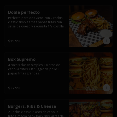
Doble perfecto
Perfecto para dos viene con 2 rochis 
classic simples mas papas fritas con 
salsa de queso y exquisita 1/2 costilla 
baby back ribs.
$19.990
Box Supremo
4 rochis classic simples + 8 aros de 
cebolla fritos + 8 nugget de pollo + 
papas fritas grandes.
$27.990
Burgers, Ribs & Cheese
2 Rochis classic, 8 aros de cebolla 
fritos, media baby back ribs, alitas de 