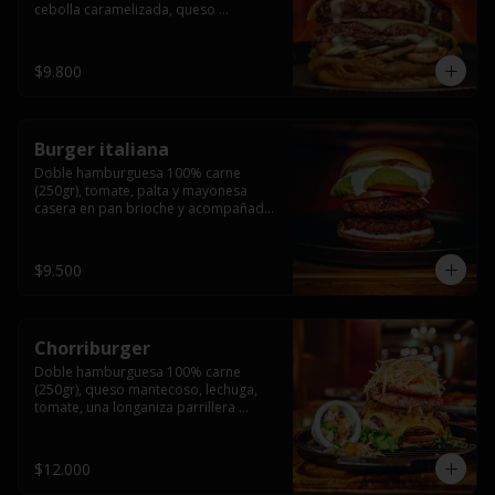
cebolla caramelizada, queso 
mantecoso, tomate y salsa verde en 
pan brioche y acompañado de papas 
fritas.
$9.800
Burger italiana
Doble hamburguesa 100% carne 
(250gr), tomate, palta y mayonesa 
casera en pan brioche y acompañado 
de papas fritas
$9.500
Chorriburger
Doble hamburguesa 100% carne 
(250gr), queso mantecoso, lechuga, 
tomate, una longaniza parrillera 
mediana, papa hilo, huevo, pebre y 
mayonesa casera acompañado de 
papas fritas.
$12.000