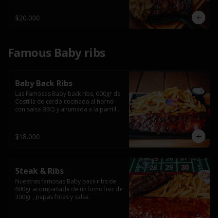
$20.000
Famous Baby ribs
Baby Back Ribs
Las Famosas Baby back ribs, 600gr de 
Costilla de cerdo cocinada al horno 
con salsa BBQ y ahumada a la parrilla 
acompañada de papas fritas.
$18.000
Steak & Ribs
Nuestras famosas Baby back ribs de 
600gr acompañada de un lomo liso de 
300gr , papas fritas y salsa.