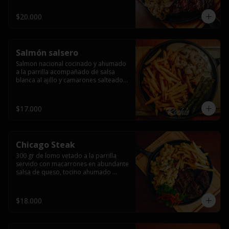
$20.000
Salmón salsero
Salmon nacional cocinado y ahumado 
a la parrilla acompañado de salsa 
blanca al ajillo y camarones salteados,  
espárragos grillados y papas fritas, 
pebre, y salsas.
$17.000
Chicago Steak
300 gr de lomo vetado a la parrilla 
servido con macarrones en abundante 
salsa de queso, tocino ahumado 
laminado y champiñones grillados con 
papas fritas, pebre y salsas..
$18.000