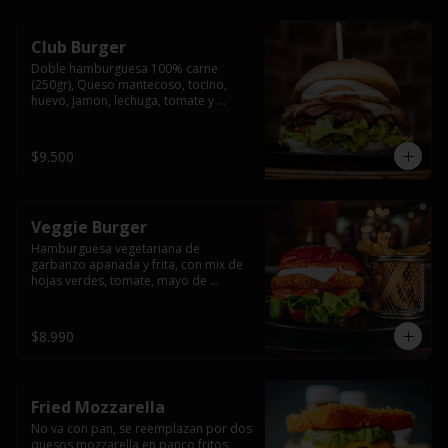
Club Burger
Doble hamburguesa 100% carne 
(250gr), Queso mantecoso, tocino, 
huevo, jamon, lechuga, tomate y 
mayonesa, acompañado de papas 
fritas.
$9.500
Veggie Burger
Hamburguesa vegetariana de 
garbanzo apanada y frita, con mix de 
hojas verdes, tomate, mayo de 
yogurth natural acompañado de 
papas fritas.
$8.990
Fried Mozzarella
No va con pan, se reemplazan por dos 
quesos mozzarella en panco fritos, 