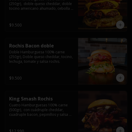
(250gr),  doble queso cheddar, doble 
tocino americano ahumado, cebolla 
caramelizada y salsa barbacoa.
$9.500
Rochis Bacon doble
Doble Hamburguesa 100% carne 
(250gr), Doble queso cheddar, tocino, 
lechuga, tomate y salsa rochis.
$9.500
King Smash Rochis
Cuatro Hamburguesas 100% carne 
(500gr),  con cuádruple cheddar, 
cuadruple bacon, pepinillos y salsa 
rochis.
$12.990