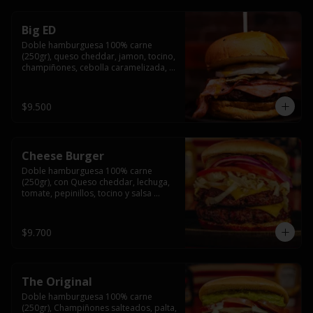
Big ED
Doble hamburguesa 100% carne 
(250gr), queso cheddar, jamon, tocino, 
champiñones, cebolla caramelizada, 
un huevo frito y salsa rochis.
$9.500
Cheese Burger
Doble hamburguesa 100% carne 
(250gr), con Queso cheddar, lechuga, 
tomate, pepinillos, tocino y salsa 
rochis.
$9.700
The Original
Doble hamburguesa 100% carne 
(250gr), Champiñones salteados, palta, 