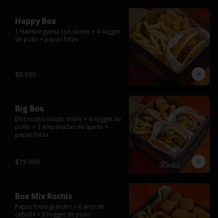
Happy Box
1 Hamburguesa con queso + 4 nugget 
de pollo + papas fritas
$9.500
Big Box
Dos rochis classic doble + 4 nugget de 
pollo  + 3 empanadas de queso + 
papas fritas
$19.990
Box Mix Rochis
Papas fritas grandes + 8 aros de 
cebolla + 8 nugget de pollo