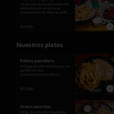
1/2 porción de nuestras baby ribs 
ahumadas por varias horas 
acompañadas de Alitas de pollo 
en salsa bbq casera con porción 
de papas fritas.
$14.990
Nuestros platos
Pollito parrillero
Pechuga de pollo deshuesada a la 
parrilla con dos 
acompañamientos, pebre y 

 salsas.
$12.000
Gran Lomo liso
300gr de Lomo liso a la parrilla 