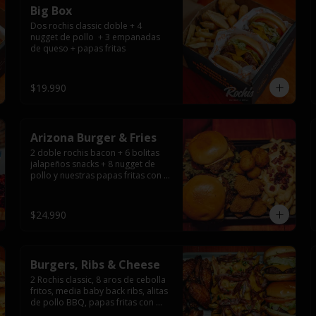
Big Box
Dos rochis classic doble + 4 
nugget de pollo  + 3 empanadas 
de queso + papas fritas
$19.990
Arizona Burger & Fries
2 doble rochis bacon + 6 bolitas 
jalapeños snacks + 8 nugget de 
pollo y nuestras papas fritas con 
salsa de queso y tocino
$24.990
Burgers, Ribs & Cheese
2 Rochis classic, 8 aros de cebolla 
fritos, media baby back ribs, alitas 
de pollo BBQ, papas fritas con 
salsa de queso y tocino ahumado 