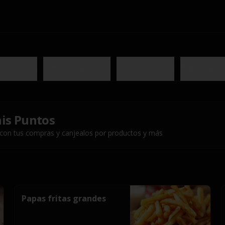
ros platos
Famous Baby ribs
Rochis Burgers
Big Burger
is Puntos
 con tus compras y canjealos por productos y más
Papas fritas grandes