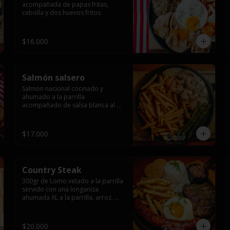
acompañada de papas fritas, 
cebolla y dos huevos fritos.
$16.000
Salmón salsero
Salmon nacional cocinado y 
ahumado a la parrilla 
acompañado de salsa blanca al 
ajillo y camarones salteados,  
espárragos grillados y papas 
fritas, pebre, y salsas.
$17.000
Country Steak
300gr de Lomo vetado a la parrilla 
servido con una longaniza 
ahumada XL a la parrilla, arroz, 
huevo frito y papas fritas.
$20.000