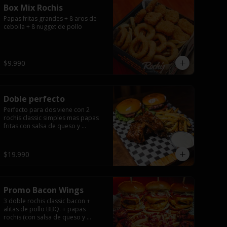
Box Mix Rochis
Papas fritas grandes + 8 aros de 
cebolla + 8 nugget de pollo
$9.990
Doble perfecto
Perfecto para dos viene con 2 
rochis classic simples mas papas 
fritas con salsa de queso y 
exquisita 1/2 costilla baby back 
ribs.
$19.990
Promo Bacon Wings
3 doble rochis classic bacon + 
alitas de pollo BBQ. + papas 
rochis (con salsa de queso y 
tocino).