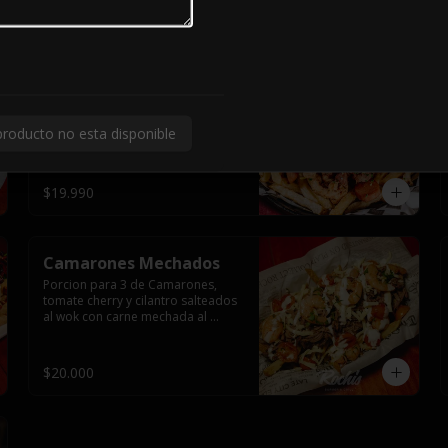
$14.000
Clasica Chorrillana
Porción para dos con trozos de 
lomo liso, y pollo, vienesa y 
producto no esta disponible
longaniza saltéales al wok sobre 
una cama de papas fritas y dos 
huevos fritos.
$19.990
Camarones Mechados
Porcion para 3 de Camarones, 
tomate cherry y cilantro salteados 
al wok con carne mechada al 
horno y todo cubierto con queso 
mantecoso fundido sobre papas 
fritas y mayo casera.
$20.000