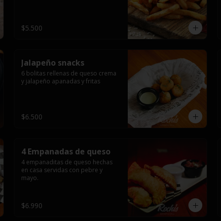
$5.500
Jalapeño snacks
6 bolitas rellenas de queso crema 
y jalapeño apanadas y fritas
$6.500
4 Empanadas de queso
4 empanaditas de queso hechas 
en casa servidas con pebre y 
mayo.
$6.990