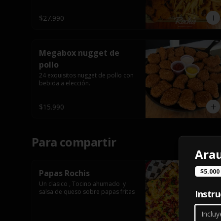
$27.990
Megabox nugget de
pollo
24 exquisitos nugget de pollo con 
bebida a elección.
$15.990
Para compartir
Ara
$5.000 
Papas Rochis
Un clasico , Tocino ahumado  y 
salsa de queso sobre papas fritas
Instru