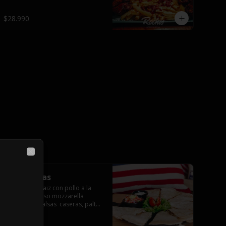
$28.990
Close
Quesadillas
Tortillas de maiz con pollo a la 
plancha y queso mozzarella 
servido con salsas  caseras, palta 
y pebre.