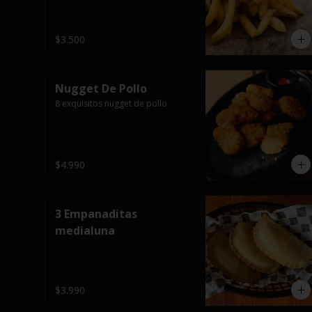
$3.500
Nugget De Pollo
8 exquisitos nugget de pollo
$4.990
3 Empanaditas
medialuna
$3.990