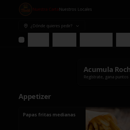
Nuestra Carta
Nuestros Locales
¿Dónde quieres pedir?
Appetizer
Rochis Box
Para compartir
Nuest
Acumula
Roch
Regístrate, gana puntos
Appetizer
Papas fritas medianas