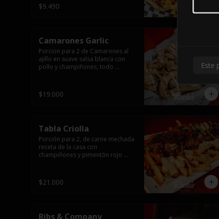
$9.490
Camarones Garlic
Porcion para 2 de Camarones al 
ajillo en suave salsa blanca con 
Este 
pollo y champiñones, todo 
flameado wok sobre papas fritas 
grandes y mayonesa de ajo.
$19.000
Tabla Criolla
Porción para 2, de carne mechada 
receta de la casa con 
champiñones y pimentón rojo 
salteado, trocitos de tocino 
laminado y todo cubierto de salsa 
de queso sobre una base de 
$21.000
papas fritas.
Ribs & Company