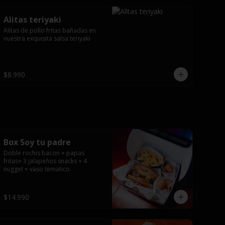
Alitas teriyaki
Alitas de pollo fritas bañadas en 
nuestra exquisita salsa teriyaki
$8.990
Box Soy tu padre
Doble rochis bacon + papas 
fritas+ 3 jalapeños snacks + 4 
nugget + vaso tematico.
$14.990