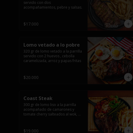
servido con dos 
acompañamientos, pebre y salsas.
$17.000
Lomo vetado a lo pobre
320 gr de lomo vetado a la parrilla 
servido con 2 huevos , cebolla 
caramelizada, arroz y papas fritas
$20.000
Coast Steak
300 gr de lomo liso a la parrilla 
acompañado de camarones y 
tomate cherry salteados al wok, 
espárragos grillados, papas fritas, 
pebre y salsas.
$19.000