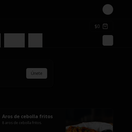
Login
$0
s
Sandwich
Salads
Únete
Aros de cebolla fritos
8 aros de cebolla fritos.