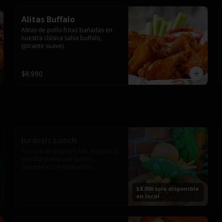
Alitas Buffalo
Alitas de pollo fritas bañadas en 
nuestra clásica salsa buffalo, 
(picante suave).
$8.990
Jurassic Lunch
Porción de papas fritas, nuggets & 
hamburguesa con queso 
(pequeña) ó empanadas; 
montado en los más prehistóricos 
dinosaurios que acompañaran tu 
$8.000 solo disponible
comida.

en local
**PRODUCTO DISPONIBLE PARA 
CONSUMO EN EL LOCAL.