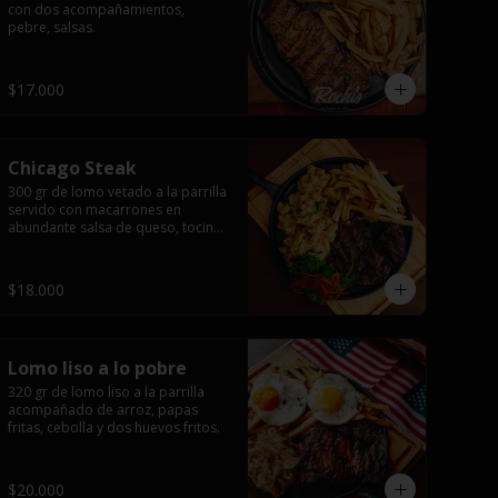
con dos acompañamientos, 
pebre, salsas.
$17.000
Chicago Steak
300 gr de lomo vetado a la parrilla 
servido con macarrones en 
abundante salsa de queso, tocino 
ahumado laminado y 
champiñones grillados con papas 
fritas, pebre y salsas..
$18.000
Lomo liso a lo pobre
320 gr de lomo liso a la parrilla 
acompañado de arroz, papas 
fritas, cebolla y dos huevos fritos.
$20.000