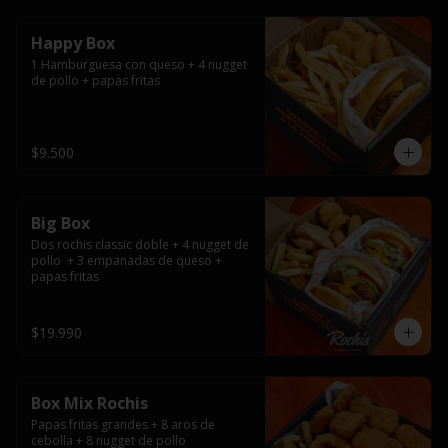
Happy Box
1 Hamburguesa con queso + 4 nugget 
de pollo + papas fritas
$9.500
Big Box
Dos rochis classic doble + 4 nugget de 
pollo  + 3 empanadas de queso + 
papas fritas
$19.990
Box Mix Rochis
Papas fritas grandes + 8 aros de 
cebolla + 8 nugget de pollo