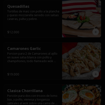
Quesadillas
Tortillas de maiz con pollo a la plancha 
y queso mozzarella servido con salsas  
caseras, palta y pebre.
$12.000
Camarones Garlic
Porcion para 2 de Camarones al ajillo 
en suave salsa blanca con pollo y 
champiñones, todo flameado wok 
sobre papas fritas grandes y 
mayonesa de ajo.
$19.000
Clasica Chorrillana
Porción para dos con trozos de lomo 
liso, y pollo, vienesa y longaniza 
saltéales al wok sobre una cama de 