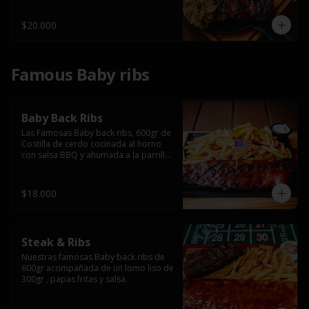
$20.000
Famous Baby ribs
Baby Back Ribs
Las Famosas Baby back ribs, 600gr de 
Costilla de cerdo cocinada al horno 
con salsa BBQ y ahumada a la parrilla 
acompañada de papas fritas.
$18.000
Steak & Ribs
Nuestras famosas Baby back ribs de 
600gr acompañada de un lomo liso de 
300gr , papas fritas y salsa.