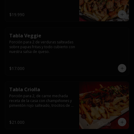
papas fritas y dos huevos fritos.
$19.990
Tabla Veggie
Porción para 2 de verduras salteadas 
sobre papas fritas y todo cubierto con 
nuestra salsa de queso.
$17.000
Tabla Criolla
Porción para 2, de carne mechada 
receta de la casa con champiñones y 
pimentón rojo salteado, trocitos de 
tocino laminado y todo cubierto de 
salsa de queso sobre una base de 
papas fritas.
$21.000