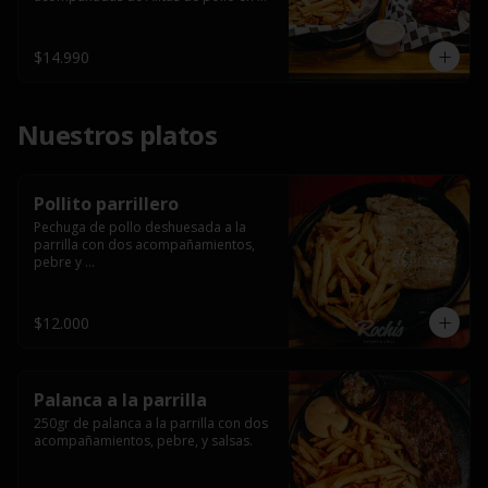
salsa bbq casera con porción de 
papas fritas.
$14.990
Nuestros platos
Pollito parrillero
Pechuga de pollo deshuesada a la 
parrilla con dos acompañamientos, 
pebre y 

 salsas.
$12.000
Palanca a la parrilla
250gr de palanca a la parrilla con dos 
acompañamientos, pebre, y salsas.