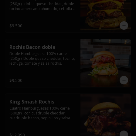
(250gr),  doble queso cheddar, doble 
tocino americano ahumado, cebolla 
caramelizada y salsa barbacoa.
$9.500
Rochis Bacon doble
Doble Hamburguesa 100% carne 
(250gr), Doble queso cheddar, tocino, 
lechuga, tomate y salsa rochis.
$9.500
King Smash Rochis
Cuatro Hamburguesas 100% carne 
(500gr),  con cuádruple cheddar, 
cuadruple bacon, pepinillos y salsa 
rochis.
$12.990