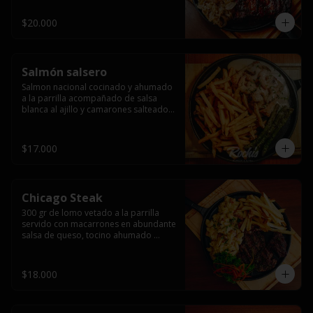
$20.000
Salmón salsero
Salmon nacional cocinado y ahumado 
a la parrilla acompañado de salsa 
blanca al ajillo y camarones salteados,  
espárragos grillados y papas fritas, 
pebre, y salsas.
$17.000
Chicago Steak
300 gr de lomo vetado a la parrilla 
servido con macarrones en abundante 
salsa de queso, tocino ahumado 
laminado y champiñones grillados con 
papas fritas, pebre y salsas..
$18.000