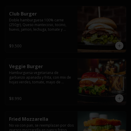
Club Burger
Doble hamburguesa 100% carne 
(250gr), Queso mantecoso, tocino, 
huevo, jamon, lechuga, tomate y 
mayonesa, acompañado de papas 
fritas.
$9.500
Veggie Burger
Hamburguesa vegetariana de 
garbanzo apanada y frita, con mix de 
hojas verdes, tomate, mayo de 
yogurth natural acompañado de 
papas fritas.
$8.990
Fried Mozzarella
No va con pan, se reemplazan por dos 
quesos mozzarella en panco fritos, 