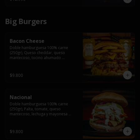
Big Burgers
Bacon Cheese
Doble hamburguesa 100% carne 
(250gr), Queso cheddar, queso 
mantecoso, tocino ahumado 
americano, cebolla caramelizada, aros 
de cebolla fritos y salsa BBQ en pan 
brioche y acompañado de papas 
$9.800
fritas.
Nacional
Doble hamburguesa 100% carne 
(250gr), Palta, tomate, queso 
mantecoso, lechuga y mayonesa 
casera y papa hilo, acompañado de 
papas fritas.
$9.800