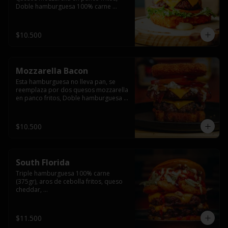
Doble hamburguesa 100% carne 
(250gr),  con queso cheddar, lechuga, 
tomate,  palta y mayo casera.
$10.500
Mozzarella Bacon
Esta hamburguesa no lleva pan, se 
reemplaza por dos quesos mozzarella 
en panco fritos, Doble hamburguesa 
100% carne (250gr), queso cheddar, 
tocino ahumado, lechuga, tomate y 
salsa BBQ acompañado de papas 
$10.500
fritas.
South Florida
Triple hamburguesa 100% carne 
(375gr), aros de cebolla fritos, queso 
cheddar, 

lechuga, tomate, jalapeños, mayonesa 
casera y salsa picante.
$11.500