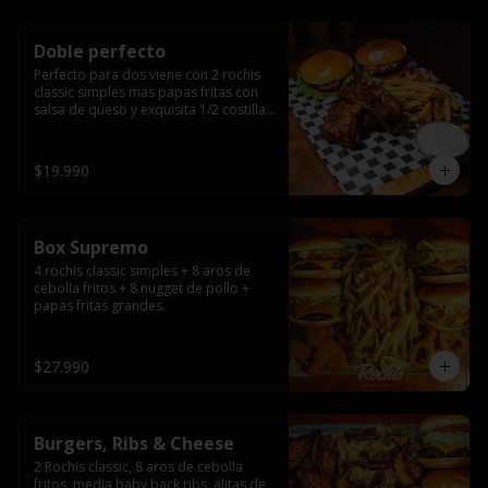
Doble perfecto
Perfecto para dos viene con 2 rochis 
classic simples mas papas fritas con 
salsa de queso y exquisita 1/2 costilla 
baby back ribs.
$19.990
Box Supremo
4 rochis classic simples + 8 aros de 
cebolla fritos + 8 nugget de pollo + 
papas fritas grandes.
$27.990
Burgers, Ribs & Cheese
2 Rochis classic, 8 aros de cebolla 
fritos, media baby back ribs, alitas de 