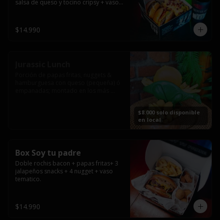
salsa de queso y tocino cripsy + vaso 
tematico de regalo.
$14.990
Jurassic Lunch
Porción de papas fritas, nuggets & 
hamburguesa con queso (pequeña) ó 
empanadas; montado en los más 
prehistóricos dinosaurios que 
acompañaran tu comida.

$8.000 solo disponible
**PRODUCTO DISPONIBLE PARA 
en local
CONSUMO EN EL LOCAL.
Box Soy tu padre
Doble rochis bacon + papas fritas+ 3 
jalapeños snacks + 4 nugget + vaso 
tematico.
$14.990