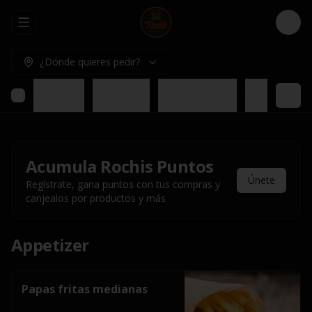
Abrir menu de navegación
Logi
¿Dónde quieres pedir?
Appetizer
Rochis Box
Para compartir
Nuestros pl
Acumula
Rochis Puntos
Únete
Regístrate, gana puntos con tus compras y
canjealos por productos y más
Appetizer
Papas fritas medianas