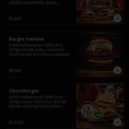
cebolla caramelizada, queso 
mantecoso, tomate y salsa verde en 
pan brioche y acompañado de papas 
fritas.
$9.800
Burger italiana
Doble hamburguesa 100% carne 
(250gr), tomate, palta y mayonesa 
casera en pan brioche y acompañado 
de papas fritas
$9.500
Chorriburger
Doble hamburguesa 100% carne 
(250gr), queso mantecoso, lechuga, 
tomate, una longaniza parrillera 
mediana, papa hilo, huevo, pebre y 
mayonesa casera acompañado de 
papas fritas.
$12.000