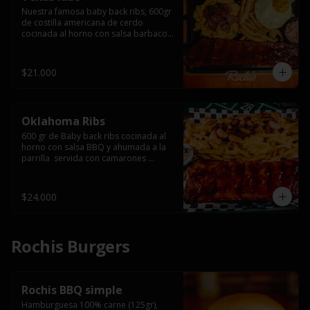
Nuestra famosa baby back ribs, 600gr 
de costilla americana de cerdo 
cocinada al horno con salsa barbacoa 
y ahumada a la parrilla, servida con 
macarrones en salsa de queso y 
tocino ahumado laminado, papas 
$21.000
fritas  y un huevo frito.
Oklahoma Ribs
600 gr de Baby back ribs cocinada al 
horno con salsa BBQ y ahumada a la 
parrilla  servida con camarones 
grillados, papas fritas, salsa de queso 
y tocino crispy.
$24.000
Rochis Burgers
Rochis BBQ simple
Hamburguesa 100% carne (125gr), 