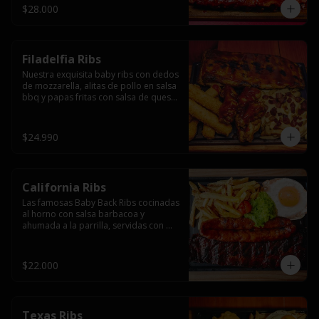
$28.000
Filadelfia Ribs
Nuestra exquisita baby ribs con dedos 
de mozzarella, alitas de pollo en salsa 
bbq y papas fritas con salsa de queso 
y tocino.
$24.990
California Ribs
Las famosas Baby Back Ribs cocinadas 
al horno con salsa barbacoa y 
ahumada a la parrilla, servidas con 
papas fritas, huevo y una longaniza 
ahumada XL a la parrilla.
$22.000
Texas Ribs