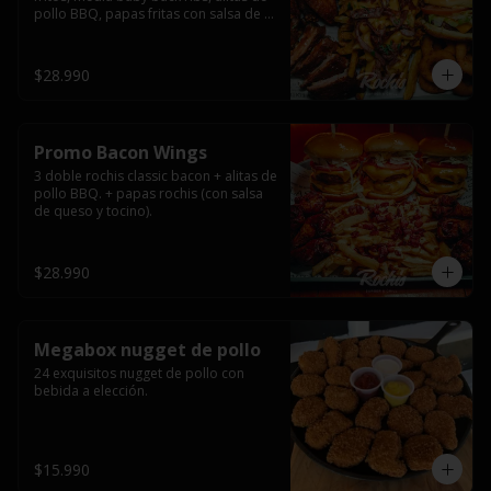
pollo BBQ, papas fritas con salsa de 
queso y tocino ahumado y salsas.
$28.990
Promo Bacon Wings
3 doble rochis classic bacon + alitas de 
pollo BBQ. + papas rochis (con salsa 
de queso y tocino).
$28.990
Megabox nugget de pollo
24 exquisitos nugget de pollo con 
bebida a elección.
$15.990