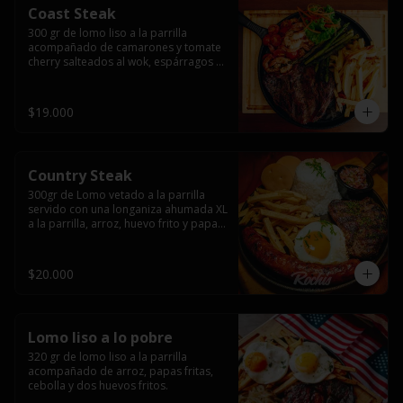
Coast Steak
300 gr de lomo liso a la parrilla 
acompañado de camarones y tomate 
cherry salteados al wok, espárragos 
grillados, papas fritas, pebre y salsas.
$19.000
Country Steak
300gr de Lomo vetado a la parrilla 
servido con una longaniza ahumada XL 
a la parrilla, arroz, huevo frito y papas 
fritas.
$20.000
Lomo liso a lo pobre
320 gr de lomo liso a la parrilla 
acompañado de arroz, papas fritas, 
cebolla y dos huevos fritos.