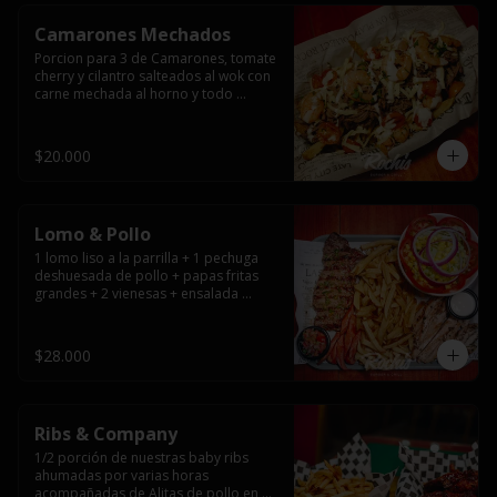
Camarones Mechados
Porcion para 3 de Camarones, tomate 
cherry y cilantro salteados al wok con 
carne mechada al horno y todo 
cubierto con queso mantecoso 
fundido sobre papas fritas y mayo 
casera.
$20.000
Lomo & Pollo
1 lomo liso a la parrilla + 1 pechuga 
deshuesada de pollo + papas fritas 
grandes + 2 vienesas + ensalada 
surtida + pebre + salsas
$28.000
Ribs & Company
1/2 porción de nuestras baby ribs 
ahumadas por varias horas 
acompañadas de Alitas de pollo en 