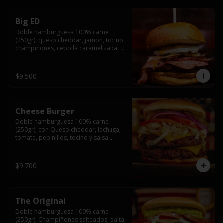
Big ED
Doble hamburguesa 100% carne 
(250gr), queso cheddar, jamon, tocino, 
champiñones, cebolla caramelizada, 
un huevo frito y salsa rochis.
$9.500
Cheese Burger
Doble hamburguesa 100% carne 
(250gr), con Queso cheddar, lechuga, 
tomate, pepinillos, tocino y salsa 
rochis.
$9.700
The Original
Doble hamburguesa 100% carne 
(250gr), Champiñones salteados, palta, 