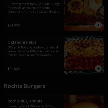
Nuestra famosa baby back ribs, 600gr 
de costilla americana de cerdo 
cocinada al horno con salsa barbacoa 
y ahumada a la parrilla, servida con 
macarrones en salsa de queso y 
tocino ahumado laminado, papas 
$21.000
fritas  y un huevo frito.
Oklahoma Ribs
600 gr de Baby back ribs cocinada al 
horno con salsa BBQ y ahumada a la 
parrilla  servida con camarones 
grillados, papas fritas, salsa de queso 
y tocino crispy.
$24.000
Rochis Burgers
Rochis BBQ simple
Hamburguesa 100% carne (125gr), 