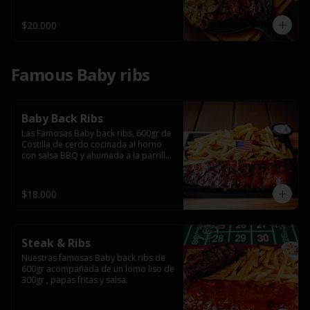
$20.000
Famous Baby ribs
Baby Back Ribs
Las Famosas Baby back ribs, 600gr de 
Costilla de cerdo cocinada al horno 
con salsa BBQ y ahumada a la parrilla 
acompañada de papas fritas.
$18.000
Steak & Ribs
Nuestras famosas Baby back ribs de 
600gr acompañada de un lomo liso de 
300gr , papas fritas y salsa.