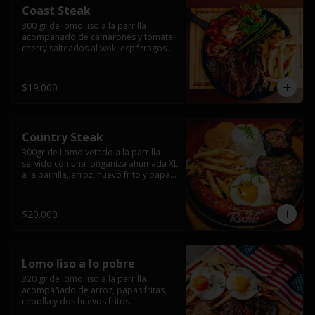
Coast Steak
300 gr de lomo liso a la parrilla 
acompañado de camarones y tomate 
cherry salteados al wok, espárragos 
grillados, papas fritas, pebre y salsas.
$19.000
Country Steak
300gr de Lomo vetado a la parrilla 
servido con una longaniza ahumada XL 
a la parrilla, arroz, huevo frito y papas 
fritas.
$20.000
Lomo liso a lo pobre
320 gr de lomo liso a la parrilla 
acompañado de arroz, papas fritas, 
cebolla y dos huevos fritos.