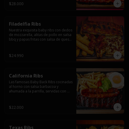
$28.000
Filadelfia Ribs
Nuestra exquisita baby ribs con dedos 
de mozzarella, alitas de pollo en salsa 
bbq y papas fritas con salsa de queso 
y tocino.
$24.990
California Ribs
Las famosas Baby Back Ribs cocinadas 
al horno con salsa barbacoa y 
ahumada a la parrilla, servidas con 
papas fritas, huevo y una longaniza 
ahumada XL a la parrilla.
$22.000
Texas Ribs