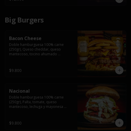
Big Burgers
Bacon Cheese
Doble hamburguesa 100% carne 
(250gr), Queso cheddar, queso 
mantecoso, tocino ahumado 
americano, cebolla caramelizada, aros 
de cebolla fritos y salsa BBQ en pan 
brioche y acompañado de papas 
$9.800
fritas.
Nacional
Doble hamburguesa 100% carne 
(250gr), Palta, tomate, queso 
mantecoso, lechuga y mayonesa 
casera y papa hilo, acompañado de 
papas fritas.
$9.800