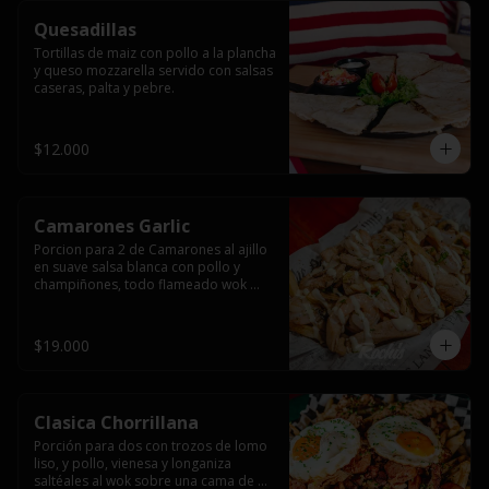
Quesadillas
Tortillas de maiz con pollo a la plancha 
y queso mozzarella servido con salsas  
caseras, palta y pebre.
$12.000
Camarones Garlic
Porcion para 2 de Camarones al ajillo 
en suave salsa blanca con pollo y 
champiñones, todo flameado wok 
sobre papas fritas grandes y 
mayonesa de ajo.
$19.000
Clasica Chorrillana
Porción para dos con trozos de lomo 
liso, y pollo, vienesa y longaniza 
saltéales al wok sobre una cama de 