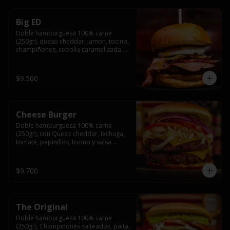
Big ED
Doble hamburguesa 100% carne 
(250gr), queso cheddar, jamon, tocino, 
champiñones, cebolla caramelizada, 
un huevo frito y salsa rochis.
$9.500
Cheese Burger
Doble hamburguesa 100% carne 
(250gr), con Queso cheddar, lechuga, 
tomate, pepinillos, tocino y salsa 
rochis.
$9.700
The Original
Doble hamburguesa 100% carne 
(250gr), Champiñones salteados, palta, 