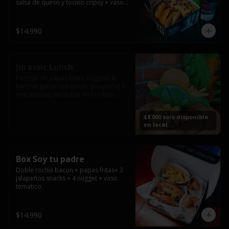
salsa de queso y tocino cripsy + vaso 
tematico de regalo.
$14.990
Jurassic Lunch
Porción de papas fritas, nuggets & 
hamburguesa con queso (pequeña) ó 
empanadas; montado en los más 
prehistóricos dinosaurios que 
acompañaran tu comida.

$8.000 solo disponible
**PRODUCTO DISPONIBLE PARA 
en local
CONSUMO EN EL LOCAL.
Box Soy tu padre
Doble rochis bacon + papas fritas+ 3 
jalapeños snacks + 4 nugget + vaso 
tematico.
$14.990