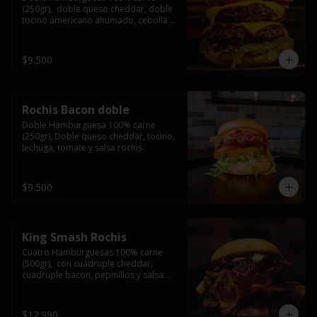
(250gr),  doble queso cheddar, doble 
tocino americano ahumado, cebolla 
caramelizada y salsa barbacoa.
$9.500
Rochis Bacon doble
Doble Hamburguesa 100% carne 
(250gr), Doble queso cheddar, tocino, 
lechuga, tomate y salsa rochis.
$9.500
King Smash Rochis
Cuatro Hamburguesas 100% carne 
(500gr),  con cuádruple cheddar, 
cuadruple bacon, pepinillos y salsa 
rochis.
$12.990