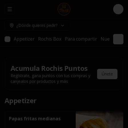
Abrir menu de navegación
Logi
¿Dónde quieres pedir?
Appetizer
Rochis Box
Para compartir
Nuestros pl
Acumula
Rochis Puntos
Únete
Regístrate, gana puntos con tus compras y
canjealos por productos y más
Appetizer
Papas fritas medianas