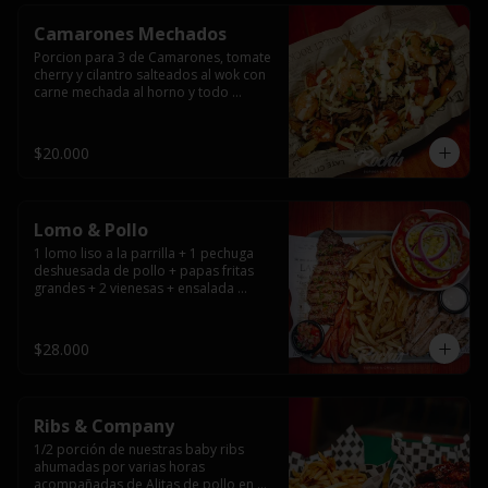
Camarones Mechados
Porcion para 3 de Camarones, tomate 
cherry y cilantro salteados al wok con 
carne mechada al horno y todo 
cubierto con queso mantecoso 
fundido sobre papas fritas y mayo 
casera.
$20.000
Lomo & Pollo
1 lomo liso a la parrilla + 1 pechuga 
deshuesada de pollo + papas fritas 
grandes + 2 vienesas + ensalada 
surtida + pebre + salsas
$28.000
Ribs & Company
1/2 porción de nuestras baby ribs 
ahumadas por varias horas 
acompañadas de Alitas de pollo en 