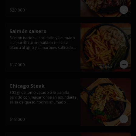
$20.000
Salmón salsero
Salmon nacional cocinado y ahumado 
a la parrilla acompañado de salsa 
blanca al ajillo y camarones salteados,  
espárragos grillados y papas fritas, 
pebre, y salsas.
$17.000
Chicago Steak
300 gr de lomo vetado a la parrilla 
servido con macarrones en abundante 
salsa de queso, tocino ahumado 
laminado y champiñones grillados con 
papas fritas, pebre y salsas..
$18.000