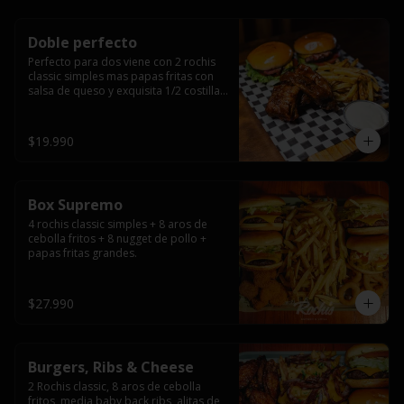
Doble perfecto
Perfecto para dos viene con 2 rochis 
classic simples mas papas fritas con 
salsa de queso y exquisita 1/2 costilla 
baby back ribs.
$19.990
Box Supremo
4 rochis classic simples + 8 aros de 
cebolla fritos + 8 nugget de pollo + 
papas fritas grandes.
$27.990
Burgers, Ribs & Cheese
2 Rochis classic, 8 aros de cebolla 
fritos, media baby back ribs, alitas de 