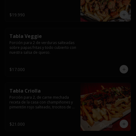
papas fritas y dos huevos fritos.
$19.990
Tabla Veggie
Porción para 2 de verduras salteadas 
sobre papas fritas y todo cubierto con 
nuestra salsa de queso.
$17.000
Tabla Criolla
Porción para 2, de carne mechada 
receta de la casa con champiñones y 
pimentón rojo salteado, trocitos de 
tocino laminado y todo cubierto de 
salsa de queso sobre una base de 
papas fritas.
$21.000