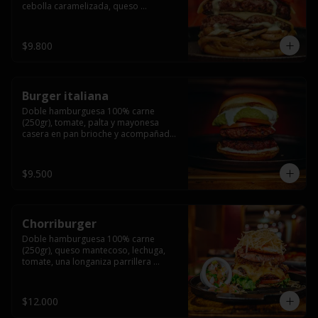
cebolla caramelizada, queso 
mantecoso, tomate y salsa verde en 
pan brioche y acompañado de papas 
fritas.
$9.800
Burger italiana
Doble hamburguesa 100% carne 
(250gr), tomate, palta y mayonesa 
casera en pan brioche y acompañado 
de papas fritas
$9.500
Chorriburger
Doble hamburguesa 100% carne 
(250gr), queso mantecoso, lechuga, 
tomate, una longaniza parrillera 
mediana, papa hilo, huevo, pebre y 
mayonesa casera acompañado de 
papas fritas.
$12.000