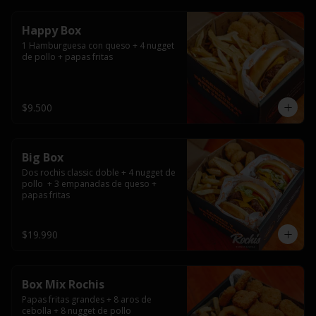
Happy Box
1 Hamburguesa con queso + 4 nugget 
de pollo + papas fritas
$9.500
Big Box
Dos rochis classic doble + 4 nugget de 
pollo  + 3 empanadas de queso + 
papas fritas
$19.990
Box Mix Rochis
Papas fritas grandes + 8 aros de 
cebolla + 8 nugget de pollo