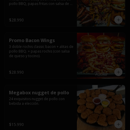
pollo BBQ, papas fritas con salsa de 
queso y tocino ahumado y salsas.
$28.990
Promo Bacon Wings
3 doble rochis classic bacon + alitas de 
pollo BBQ. + papas rochis (con salsa 
de queso y tocino).
$28.990
Megabox nugget de pollo
24 exquisitos nugget de pollo con 
bebida a elección.
$15.990