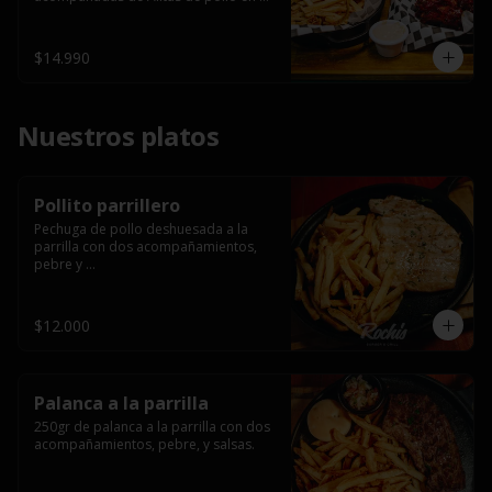
salsa bbq casera con porción de 
papas fritas.
$14.990
Nuestros platos
Pollito parrillero
Pechuga de pollo deshuesada a la 
parrilla con dos acompañamientos, 
pebre y 

 salsas.
$12.000
Palanca a la parrilla
250gr de palanca a la parrilla con dos 
acompañamientos, pebre, y salsas.