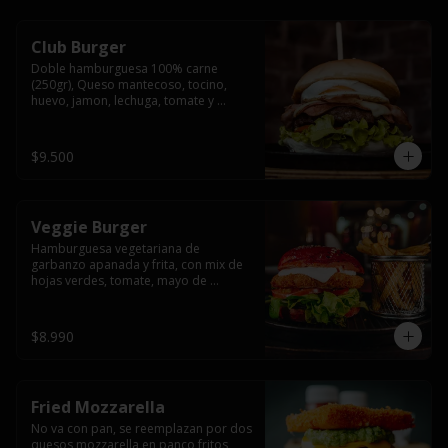
Club Burger
Doble hamburguesa 100% carne 
(250gr), Queso mantecoso, tocino, 
huevo, jamon, lechuga, tomate y 
mayonesa, acompañado de papas 
fritas.
$9.500
Veggie Burger
Hamburguesa vegetariana de 
garbanzo apanada y frita, con mix de 
hojas verdes, tomate, mayo de 
yogurth natural acompañado de 
papas fritas.
$8.990
Fried Mozzarella
No va con pan, se reemplazan por dos 
quesos mozzarella en panco fritos, 