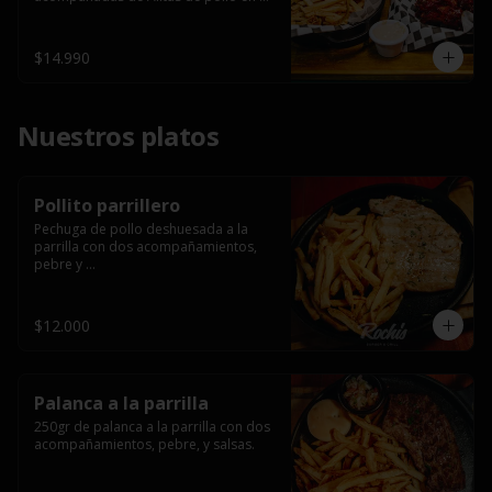
salsa bbq casera con porción de 
papas fritas.
$14.990
Nuestros platos
Pollito parrillero
Pechuga de pollo deshuesada a la 
parrilla con dos acompañamientos, 
pebre y 

 salsas.
$12.000
Palanca a la parrilla
250gr de palanca a la parrilla con dos 
acompañamientos, pebre, y salsas.