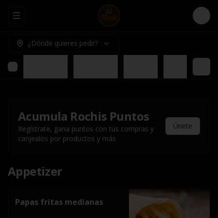
Abrir menu de navegación
Logi
¿Dónde quieres pedir?
bs
Rochis Burgers
Big Burgers
Sandwich
Salads
Acumula
Rochis Puntos
Únete
Regístrate, gana puntos con tus compras y
canjealos por productos y más
Appetizer
Papas fritas medianas