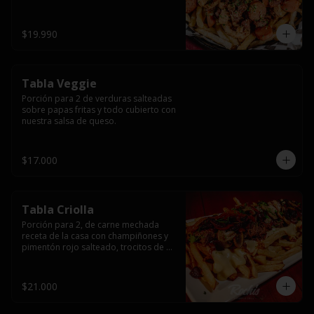
papas fritas y dos huevos fritos.
$19.990
Tabla Veggie
Porción para 2 de verduras salteadas 
sobre papas fritas y todo cubierto con 
nuestra salsa de queso.
$17.000
Tabla Criolla
Porción para 2, de carne mechada 
receta de la casa con champiñones y 
pimentón rojo salteado, trocitos de 
tocino laminado y todo cubierto de 
salsa de queso sobre una base de 
papas fritas.
$21.000