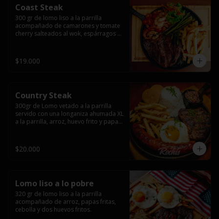
Coast Steak
300 gr de lomo liso a la parrilla 
acompañado de camarones y tomate 
cherry salteados al wok, espárragos 
grillados, papas fritas, pebre y salsas.
$19.000
Country Steak
300gr de Lomo vetado a la parrilla 
servido con una longaniza ahumada XL 
a la parrilla, arroz, huevo frito y papas 
fritas.
$20.000
Lomo liso a lo pobre
320 gr de lomo liso a la parrilla 
acompañado de arroz, papas fritas, 
cebolla y dos huevos fritos.