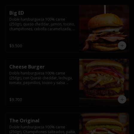
Big ED
Doble hamburguesa 100% carne 
(250gr), queso cheddar, jamon, tocino, 
champiñones, cebolla caramelizada, 
un huevo frito y salsa rochis.
$9.500
Cheese Burger
Doble hamburguesa 100% carne 
(250gr), con Queso cheddar, lechuga, 
tomate, pepinillos, tocino y salsa 
rochis.
$9.700
The Original
Doble hamburguesa 100% carne 
(250gr), Champiñones salteados, palta, 