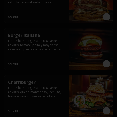
cebolla caramelizada, queso 
mantecoso, tomate y salsa verde en 
pan brioche y acompañado de papas 
fritas.
$9.800
Burger italiana
Doble hamburguesa 100% carne 
(250gr), tomate, palta y mayonesa 
casera en pan brioche y acompañado 
de papas fritas
$9.500
Chorriburger
Doble hamburguesa 100% carne 
(250gr), queso mantecoso, lechuga, 
tomate, una longaniza parrillera 
mediana, papa hilo, huevo, pebre y 
mayonesa casera acompañado de 
papas fritas.
$12.000