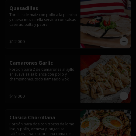
Quesadillas
Tortillas de maiz con pollo a la plancha 
y queso mozzarella servido con salsas  
caseras, palta y pebre.
$12.000
Camarones Garlic
Porcion para 2 de Camarones al ajillo 
en suave salsa blanca con pollo y 
champiñones, todo flameado wok 
sobre papas fritas grandes y 
mayonesa de ajo.
$19.000
Clasica Chorrillana
Porción para dos con trozos de lomo 
liso, y pollo, vienesa y longaniza 
saltéales al wok sobre una cama de 