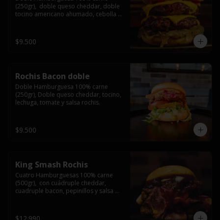
(250gr),  doble queso cheddar, doble 
tocino americano ahumado, cebolla 
caramelizada y salsa barbacoa.
$9.500
Rochis Bacon doble
Doble Hamburguesa 100% carne 
(250gr), Doble queso cheddar, tocino, 
lechuga, tomate y salsa rochis.
$9.500
King Smash Rochis
Cuatro Hamburguesas 100% carne 
(500gr),  con cuádruple cheddar, 
cuadruple bacon, pepinillos y salsa 
rochis.
$12.990