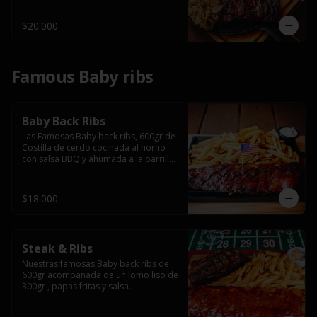
$20.000
Famous Baby ribs
Baby Back Ribs
Las Famosas Baby back ribs, 600gr de 
Costilla de cerdo cocinada al horno 
con salsa BBQ y ahumada a la parrilla 
acompañada de papas fritas.
$18.000
Steak & Ribs
Nuestras famosas Baby back ribs de 
600gr acompañada de un lomo liso de 
300gr , papas fritas y salsa.