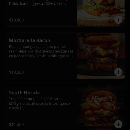
Doble hamburguesa 100% carne 
(250gr),  con queso cheddar, lechuga, 
tomate,  palta y mayo casera.
$10.500
Mozzarella Bacon
Esta hamburguesa no lleva pan, se 
reemplaza por dos quesos mozzarella 
en panco fritos, Doble hamburguesa 
100% carne (250gr), queso cheddar, 
tocino ahumado, lechuga, tomate y 
salsa BBQ acompañado de papas 
$10.500
fritas.
South Florida
Triple hamburguesa 100% carne 
(375gr), aros de cebolla fritos, queso 
cheddar, 

lechuga, tomate, jalapeños, mayonesa 
casera y salsa picante.
$11.500