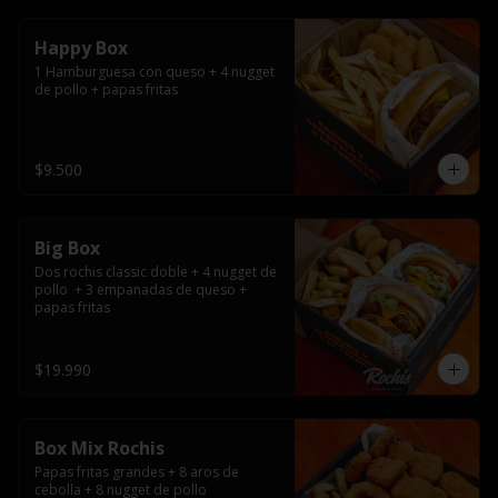
Happy Box
1 Hamburguesa con queso + 4 nugget 
de pollo + papas fritas
$9.500
Big Box
Dos rochis classic doble + 4 nugget de 
pollo  + 3 empanadas de queso + 
papas fritas
$19.990
Box Mix Rochis
Papas fritas grandes + 8 aros de 
cebolla + 8 nugget de pollo