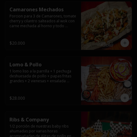
Camarones Mechados
Porcion para 3 de Camarones, tomate 
cherry y cilantro salteados al wok con 
carne mechada al horno y todo 
cubierto con queso mantecoso 
fundido sobre papas fritas y mayo 
casera.
$20.000
Lomo & Pollo
1 lomo liso a la parrilla + 1 pechuga 
deshuesada de pollo + papas fritas 
grandes + 2 vienesas + ensalada 
surtida + pebre + salsas
$28.000
Ribs & Company
1/2 porción de nuestras baby ribs 
ahumadas por varias horas 
acompañadas de Alitas de pollo en 