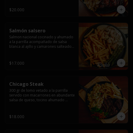
$20.000
Salmón salsero
Salmon nacional cocinado y ahumado 
a la parrilla acompañado de salsa 
blanca al ajillo y camarones salteados,  
espárragos grillados y papas fritas, 
pebre, y salsas.
$17.000
Chicago Steak
300 gr de lomo vetado a la parrilla 
servido con macarrones en abundante 
salsa de queso, tocino ahumado 
laminado y champiñones grillados con 
papas fritas, pebre y salsas..
$18.000