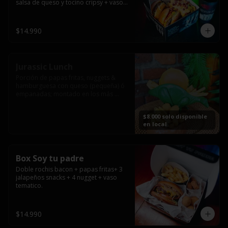
salsa de queso y tocino cripsy + vaso 
tematico de regalo.
$14.990
Jurassic Lunch
Porción de papas fritas, nuggets & 
hamburguesa con queso (pequeña) ó 
empanadas; montado en los más 
prehistóricos dinosaurios que 
acompañaran tu comida.

$8.000 solo disponible
**PRODUCTO DISPONIBLE PARA 
en local
CONSUMO EN EL LOCAL.
Box Soy tu padre
Doble rochis bacon + papas fritas+ 3 
jalapeños snacks + 4 nugget + vaso 
tematico.
$14.990