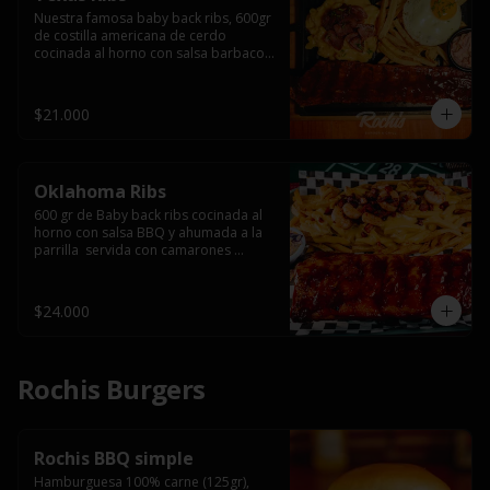
Nuestra famosa baby back ribs, 600gr 
de costilla americana de cerdo 
cocinada al horno con salsa barbacoa 
y ahumada a la parrilla, servida con 
macarrones en salsa de queso y 
tocino ahumado laminado, papas 
$21.000
fritas  y un huevo frito.
Oklahoma Ribs
600 gr de Baby back ribs cocinada al 
horno con salsa BBQ y ahumada a la 
parrilla  servida con camarones 
grillados, papas fritas, salsa de queso 
y tocino crispy.
$24.000
Rochis Burgers
Rochis BBQ simple
Hamburguesa 100% carne (125gr), 