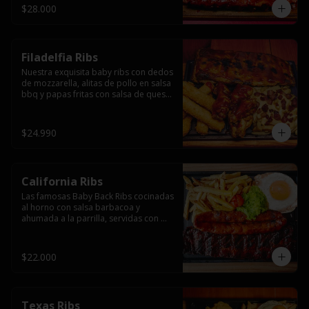
$28.000
Filadelfia Ribs
Nuestra exquisita baby ribs con dedos 
de mozzarella, alitas de pollo en salsa 
bbq y papas fritas con salsa de queso 
y tocino.
$24.990
California Ribs
Las famosas Baby Back Ribs cocinadas 
al horno con salsa barbacoa y 
ahumada a la parrilla, servidas con 
papas fritas, huevo y una longaniza 
ahumada XL a la parrilla.
$22.000
Texas Ribs