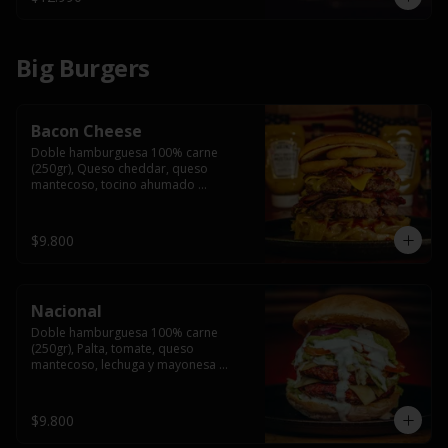
Big Burgers
Bacon Cheese
Doble hamburguesa 100% carne 
(250gr), Queso cheddar, queso 
mantecoso, tocino ahumado 
americano, cebolla caramelizada, aros 
de cebolla fritos y salsa BBQ en pan 
brioche y acompañado de papas 
$9.800
fritas.
Nacional
Doble hamburguesa 100% carne 
(250gr), Palta, tomate, queso 
mantecoso, lechuga y mayonesa 
casera y papa hilo, acompañado de 
papas fritas.
$9.800