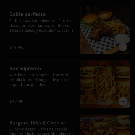
Doble perfecto
Perfecto para dos viene con 2 rochis 
classic simples mas papas fritas con 
salsa de queso y exquisita 1/2 costilla 
baby back ribs.
$19.990
Box Supremo
4 rochis classic simples + 8 aros de 
cebolla fritos + 8 nugget de pollo + 
papas fritas grandes.
$27.990
Burgers, Ribs & Cheese
2 Rochis classic, 8 aros de cebolla 
fritos, media baby back ribs, alitas de 