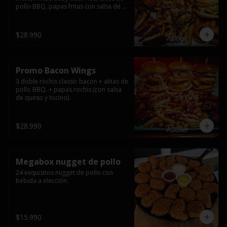
pollo BBQ, papas fritas con salsa de 
queso y tocino ahumado y salsas.
$28.990
Promo Bacon Wings
3 doble rochis classic bacon + alitas de 
pollo BBQ. + papas rochis (con salsa 
de queso y tocino).
$28.990
Megabox nugget de pollo
24 exquisitos nugget de pollo con 
bebida a elección.
$15.990