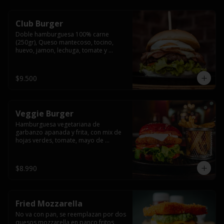
Club Burger
Doble hamburguesa 100% carne 
(250gr), Queso mantecoso, tocino, 
huevo, jamon, lechuga, tomate y 
mayonesa, acompañado de papas 
fritas.
$9.500
Veggie Burger
Hamburguesa vegetariana de 
garbanzo apanada y frita, con mix de 
hojas verdes, tomate, mayo de 
yogurth natural acompañado de 
papas fritas.
$8.990
Fried Mozzarella
No va con pan, se reemplazan por dos 
quesos mozzarella en panco fritos, 