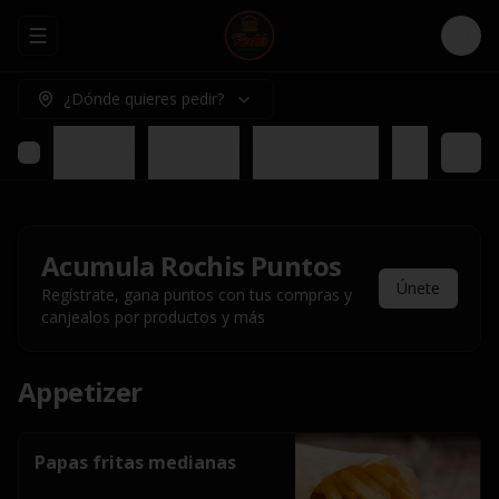
Abrir menu de navegación
Logi
¿Dónde quieres pedir?
Appetizer
Rochis Box
Para compartir
Nuestros pl
Acumula
Rochis Puntos
Únete
Regístrate, gana puntos con tus compras y
canjealos por productos y más
Appetizer
Papas fritas medianas