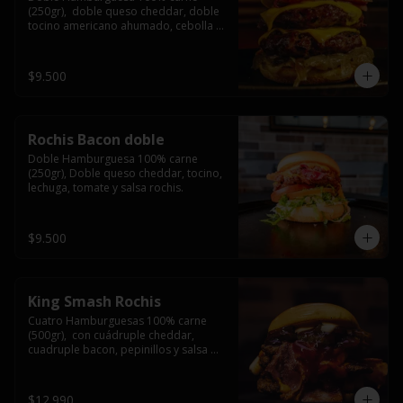
(250gr),  doble queso cheddar, doble 
tocino americano ahumado, cebolla 
caramelizada y salsa barbacoa.
$9.500
Rochis Bacon doble
Doble Hamburguesa 100% carne 
(250gr), Doble queso cheddar, tocino, 
lechuga, tomate y salsa rochis.
$9.500
King Smash Rochis
Cuatro Hamburguesas 100% carne 
(500gr),  con cuádruple cheddar, 
cuadruple bacon, pepinillos y salsa 
rochis.
$12.990