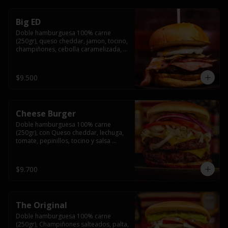
Big ED
Doble hamburguesa 100% carne 
(250gr), queso cheddar, jamon, tocino, 
champiñones, cebolla caramelizada, 
un huevo frito y salsa rochis.
$9.500
Cheese Burger
Doble hamburguesa 100% carne 
(250gr), con Queso cheddar, lechuga, 
tomate, pepinillos, tocino y salsa 
rochis.
$9.700
The Original
Doble hamburguesa 100% carne 
(250gr), Champiñones salteados, palta, 