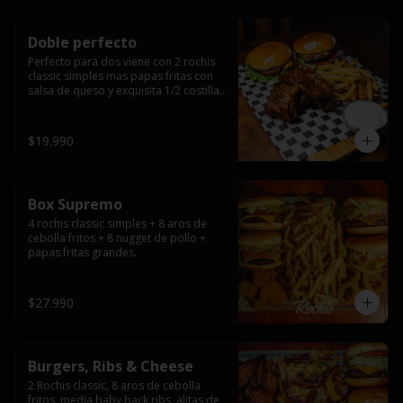
Doble perfecto
Perfecto para dos viene con 2 rochis 
classic simples mas papas fritas con 
salsa de queso y exquisita 1/2 costilla 
baby back ribs.
$19.990
Box Supremo
4 rochis classic simples + 8 aros de 
cebolla fritos + 8 nugget de pollo + 
papas fritas grandes.
$27.990
Burgers, Ribs & Cheese
2 Rochis classic, 8 aros de cebolla 
fritos, media baby back ribs, alitas de 