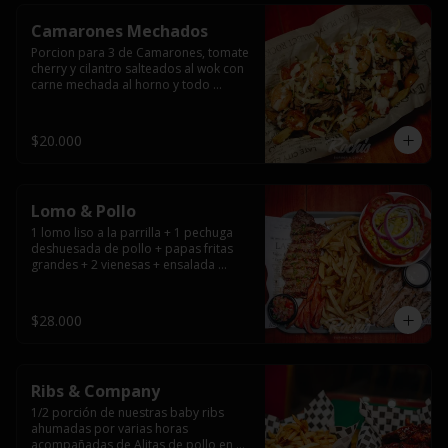
Camarones Mechados
Porcion para 3 de Camarones, tomate 
cherry y cilantro salteados al wok con 
carne mechada al horno y todo 
cubierto con queso mantecoso 
fundido sobre papas fritas y mayo 
casera.
$20.000
Lomo & Pollo
1 lomo liso a la parrilla + 1 pechuga 
deshuesada de pollo + papas fritas 
grandes + 2 vienesas + ensalada 
surtida + pebre + salsas
$28.000
Ribs & Company
1/2 porción de nuestras baby ribs 
ahumadas por varias horas 
acompañadas de Alitas de pollo en 