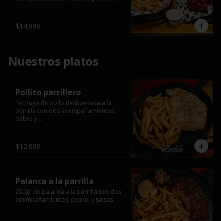
salsa bbq casera con porción de 
papas fritas.
$14.990
Nuestros platos
Pollito parrillero
Pechuga de pollo deshuesada a la 
parrilla con dos acompañamientos, 
pebre y 

 salsas.
$12.000
Palanca a la parrilla
250gr de palanca a la parrilla con dos 
acompañamientos, pebre, y salsas.