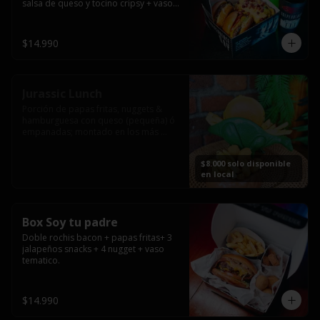
salsa de queso y tocino cripsy + vaso 
tematico de regalo.
$14.990
Jurassic Lunch
Porción de papas fritas, nuggets & 
hamburguesa con queso (pequeña) ó 
empanadas; montado en los más 
prehistóricos dinosaurios que 
acompañaran tu comida.

$8.000 solo disponible
**PRODUCTO DISPONIBLE PARA 
en local
CONSUMO EN EL LOCAL.
Box Soy tu padre
Doble rochis bacon + papas fritas+ 3 
jalapeños snacks + 4 nugget + vaso 
tematico.
$14.990