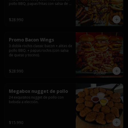
pollo BBQ, papas fritas con salsa de 
queso y tocino ahumado y salsas.
$28.990
Promo Bacon Wings
3 doble rochis classic bacon + alitas de 
pollo BBQ. + papas rochis (con salsa 
de queso y tocino).
$28.990
Megabox nugget de pollo
24 exquisitos nugget de pollo con 
bebida a elección.
$15.990