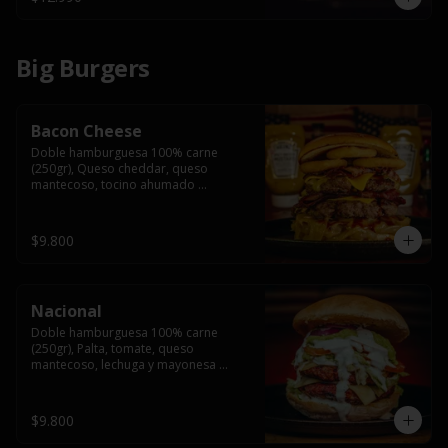
Big Burgers
Bacon Cheese
Doble hamburguesa 100% carne 
(250gr), Queso cheddar, queso 
mantecoso, tocino ahumado 
americano, cebolla caramelizada, aros 
de cebolla fritos y salsa BBQ en pan 
brioche y acompañado de papas 
$9.800
fritas.
Nacional
Doble hamburguesa 100% carne 
(250gr), Palta, tomate, queso 
mantecoso, lechuga y mayonesa 
casera y papa hilo, acompañado de 
papas fritas.
$9.800