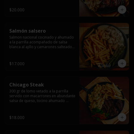
$20.000
Salmón salsero
Salmon nacional cocinado y ahumado 
a la parrilla acompañado de salsa 
blanca al ajillo y camarones salteados,  
espárragos grillados y papas fritas, 
pebre, y salsas.
$17.000
Chicago Steak
300 gr de lomo vetado a la parrilla 
servido con macarrones en abundante 
salsa de queso, tocino ahumado 
laminado y champiñones grillados con 
papas fritas, pebre y salsas..
$18.000