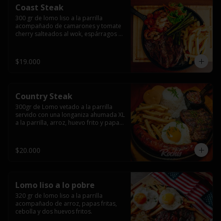
Coast Steak
300 gr de lomo liso a la parrilla 
acompañado de camarones y tomate 
cherry salteados al wok, espárragos 
grillados, papas fritas, pebre y salsas.
$19.000
Country Steak
300gr de Lomo vetado a la parrilla 
servido con una longaniza ahumada XL 
a la parrilla, arroz, huevo frito y papas 
fritas.
$20.000
Lomo liso a lo pobre
320 gr de lomo liso a la parrilla 
acompañado de arroz, papas fritas, 
cebolla y dos huevos fritos.