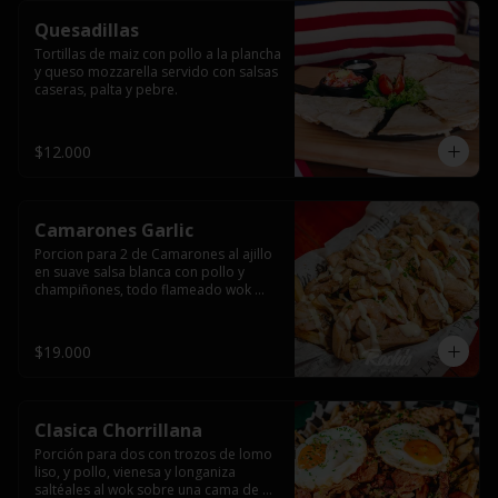
Quesadillas
Tortillas de maiz con pollo a la plancha 
y queso mozzarella servido con salsas  
caseras, palta y pebre.
$12.000
Camarones Garlic
Porcion para 2 de Camarones al ajillo 
en suave salsa blanca con pollo y 
champiñones, todo flameado wok 
sobre papas fritas grandes y 
mayonesa de ajo.
$19.000
Clasica Chorrillana
Porción para dos con trozos de lomo 
liso, y pollo, vienesa y longaniza 
saltéales al wok sobre una cama de 