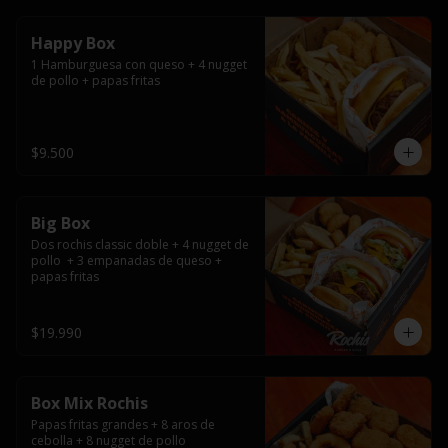
Happy Box
1 Hamburguesa con queso + 4 nugget 
de pollo + papas fritas
$9.500
Big Box
Dos rochis classic doble + 4 nugget de 
pollo  + 3 empanadas de queso + 
papas fritas
$19.990
Box Mix Rochis
Papas fritas grandes + 8 aros de 
cebolla + 8 nugget de pollo