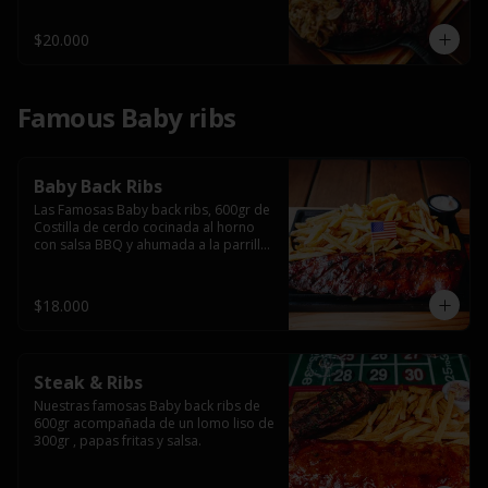
$20.000
Famous Baby ribs
Baby Back Ribs
Las Famosas Baby back ribs, 600gr de 
Costilla de cerdo cocinada al horno 
con salsa BBQ y ahumada a la parrilla 
acompañada de papas fritas.
$18.000
Steak & Ribs
Nuestras famosas Baby back ribs de 
600gr acompañada de un lomo liso de 
300gr , papas fritas y salsa.