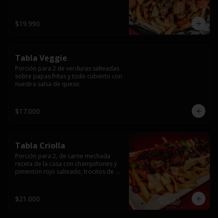
papas fritas y dos huevos fritos.
$19.990
Tabla Veggie
Porción para 2 de verduras salteadas 
sobre papas fritas y todo cubierto con 
nuestra salsa de queso.
$17.000
Tabla Criolla
Porción para 2, de carne mechada 
receta de la casa con champiñones y 
pimentón rojo salteado, trocitos de 
tocino laminado y todo cubierto de 
salsa de queso sobre una base de 
papas fritas.
$21.000