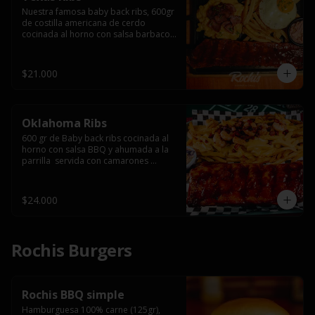
Nuestra famosa baby back ribs, 600gr 
de costilla americana de cerdo 
cocinada al horno con salsa barbacoa 
y ahumada a la parrilla, servida con 
macarrones en salsa de queso y 
tocino ahumado laminado, papas 
$21.000
fritas  y un huevo frito.
Oklahoma Ribs
600 gr de Baby back ribs cocinada al 
horno con salsa BBQ y ahumada a la 
parrilla  servida con camarones 
grillados, papas fritas, salsa de queso 
y tocino crispy.
$24.000
Rochis Burgers
Rochis BBQ simple
Hamburguesa 100% carne (125gr), 