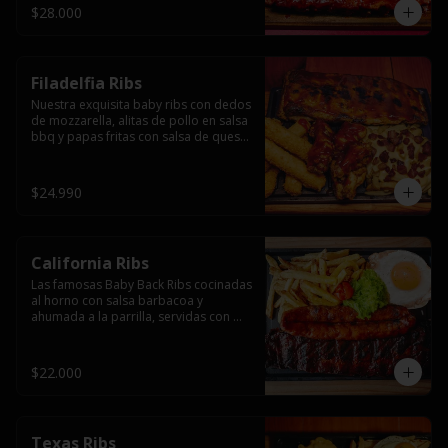
$28.000
Filadelfia Ribs
Nuestra exquisita baby ribs con dedos 
de mozzarella, alitas de pollo en salsa 
bbq y papas fritas con salsa de queso 
y tocino.
$24.990
California Ribs
Las famosas Baby Back Ribs cocinadas 
al horno con salsa barbacoa y 
ahumada a la parrilla, servidas con 
papas fritas, huevo y una longaniza 
ahumada XL a la parrilla.
$22.000
Texas Ribs