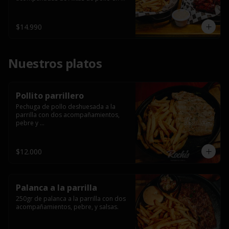
salsa bbq casera con porción de 
papas fritas.
$14.990
Nuestros platos
Pollito parrillero
Pechuga de pollo deshuesada a la 
parrilla con dos acompañamientos, 
pebre y 

 salsas.
$12.000
Palanca a la parrilla
250gr de palanca a la parrilla con dos 
acompañamientos, pebre, y salsas.