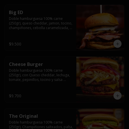
Big ED
Doble hamburguesa 100% carne 
(250gr), queso cheddar, jamon, tocino, 
champiñones, cebolla caramelizada, 
un huevo frito y salsa rochis.
$9.500
Cheese Burger
Doble hamburguesa 100% carne 
(250gr), con Queso cheddar, lechuga, 
tomate, pepinillos, tocino y salsa 
rochis.
$9.700
The Original
Doble hamburguesa 100% carne 
(250gr), Champiñones salteados, palta, 