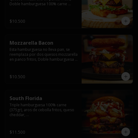
Doble hamburguesa 100% carne 
(250gr),  con queso cheddar, lechuga, 
tomate,  palta y mayo casera.
$10.500
Mozzarella Bacon
Esta hamburguesa no lleva pan, se 
reemplaza por dos quesos mozzarella 
en panco fritos, Doble hamburguesa 
100% carne (250gr), queso cheddar, 
tocino ahumado, lechuga, tomate y 
salsa BBQ acompañado de papas 
$10.500
fritas.
South Florida
Triple hamburguesa 100% carne 
(375gr), aros de cebolla fritos, queso 
cheddar, 

lechuga, tomate, jalapeños, mayonesa 
casera y salsa picante.
$11.500