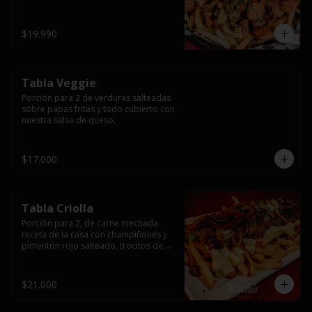
papas fritas y dos huevos fritos.
$19.990
Tabla Veggie
Porción para 2 de verduras salteadas 
sobre papas fritas y todo cubierto con 
nuestra salsa de queso.
$17.000
Tabla Criolla
Porción para 2, de carne mechada 
receta de la casa con champiñones y 
pimentón rojo salteado, trocitos de 
tocino laminado y todo cubierto de 
salsa de queso sobre una base de 
papas fritas.
$21.000