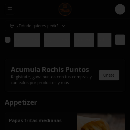
Abrir menu de navegación
Logi
¿Dónde quieres pedir?
bs
Rochis Burgers
Big Burgers
Sandwich
Salads
Acumula
Rochis Puntos
Únete
Regístrate, gana puntos con tus compras y
canjealos por productos y más
Appetizer
Papas fritas medianas