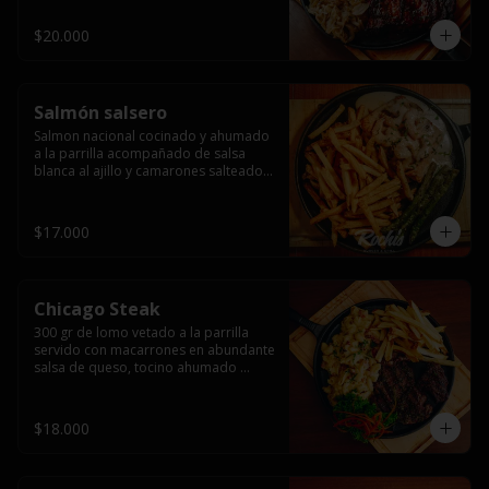
$20.000
Salmón salsero
Salmon nacional cocinado y ahumado 
a la parrilla acompañado de salsa 
blanca al ajillo y camarones salteados,  
espárragos grillados y papas fritas, 
pebre, y salsas.
$17.000
Chicago Steak
300 gr de lomo vetado a la parrilla 
servido con macarrones en abundante 
salsa de queso, tocino ahumado 
laminado y champiñones grillados con 
papas fritas, pebre y salsas..
$18.000