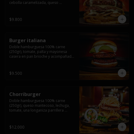
cebolla caramelizada, queso 
mantecoso, tomate y salsa verde en 
pan brioche y acompañado de papas 
fritas.
$9.800
Burger italiana
Doble hamburguesa 100% carne 
(250gr), tomate, palta y mayonesa 
casera en pan brioche y acompañado 
de papas fritas
$9.500
Chorriburger
Doble hamburguesa 100% carne 
(250gr), queso mantecoso, lechuga, 
tomate, una longaniza parrillera 
mediana, papa hilo, huevo, pebre y 
mayonesa casera acompañado de 
papas fritas.
$12.000