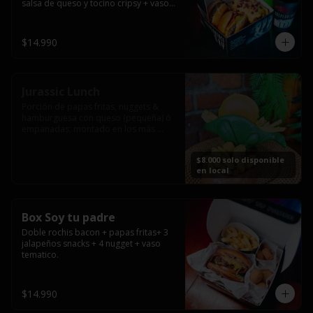
salsa de queso y tocino cripsy + vaso 
tematico de regalo.
$14.990
Jurassic Lunch
Porción de papas fritas, nuggets & 
hamburguesa con queso (pequeña) ó 
empanadas; montado en los más 
prehistóricos dinosaurios que 
acompañaran tu comida.

$8.000 solo disponible
**PRODUCTO DISPONIBLE PARA 
en local
CONSUMO EN EL LOCAL.
Box Soy tu padre
Doble rochis bacon + papas fritas+ 3 
jalapeños snacks + 4 nugget + vaso 
tematico.
$14.990