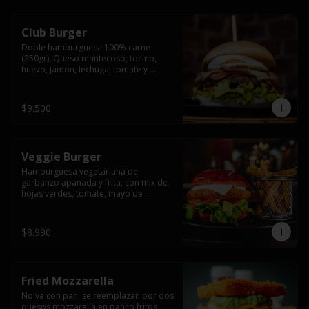
Club Burger
Doble hamburguesa 100% carne 
(250gr), Queso mantecoso, tocino, 
huevo, jamon, lechuga, tomate y 
mayonesa, acompañado de papas 
fritas.
$9.500
Veggie Burger
Hamburguesa vegetariana de 
garbanzo apanada y frita, con mix de 
hojas verdes, tomate, mayo de 
yogurth natural acompañado de 
papas fritas.
$8.990
Fried Mozzarella
No va con pan, se reemplazan por dos 
quesos mozzarella en panco fritos, 