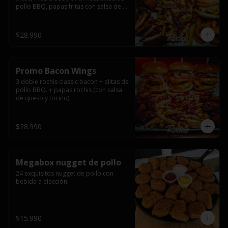
pollo BBQ, papas fritas con salsa de 
queso y tocino ahumado y salsas.
$28.990
Promo Bacon Wings
3 doble rochis classic bacon + alitas de 
pollo BBQ. + papas rochis (con salsa 
de queso y tocino).
$28.990
Megabox nugget de pollo
24 exquisitos nugget de pollo con 
bebida a elección.
$15.990