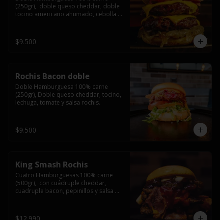
(250gr),  doble queso cheddar, doble 
tocino americano ahumado, cebolla 
caramelizada y salsa barbacoa.
$9.500
Rochis Bacon doble
Doble Hamburguesa 100% carne 
(250gr), Doble queso cheddar, tocino, 
lechuga, tomate y salsa rochis.
$9.500
King Smash Rochis
Cuatro Hamburguesas 100% carne 
(500gr),  con cuádruple cheddar, 
cuadruple bacon, pepinillos y salsa 
rochis.
$12.990