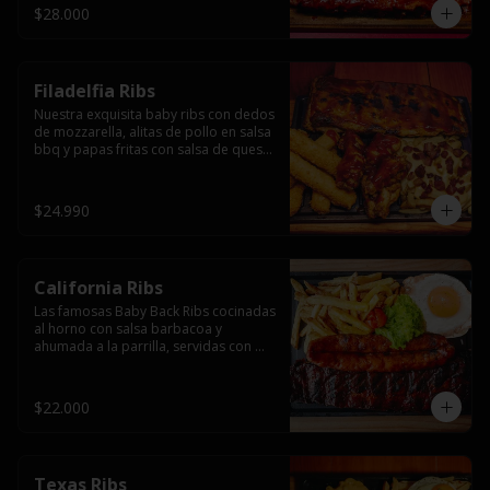
$28.000
Filadelfia Ribs
Nuestra exquisita baby ribs con dedos 
de mozzarella, alitas de pollo en salsa 
bbq y papas fritas con salsa de queso 
y tocino.
$24.990
California Ribs
Las famosas Baby Back Ribs cocinadas 
al horno con salsa barbacoa y 
ahumada a la parrilla, servidas con 
papas fritas, huevo y una longaniza 
ahumada XL a la parrilla.
$22.000
Texas Ribs