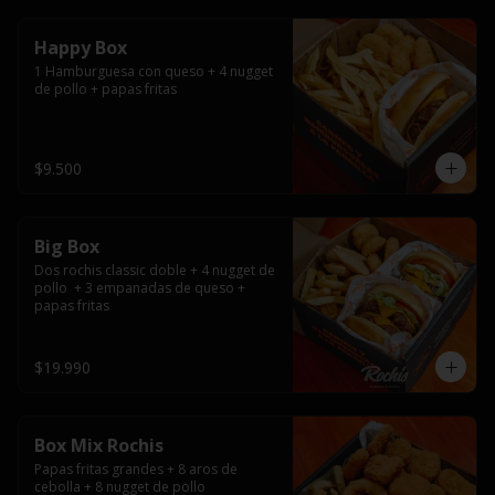
Happy Box
1 Hamburguesa con queso + 4 nugget 
de pollo + papas fritas
$9.500
Big Box
Dos rochis classic doble + 4 nugget de 
pollo  + 3 empanadas de queso + 
papas fritas
$19.990
Box Mix Rochis
Papas fritas grandes + 8 aros de 
cebolla + 8 nugget de pollo