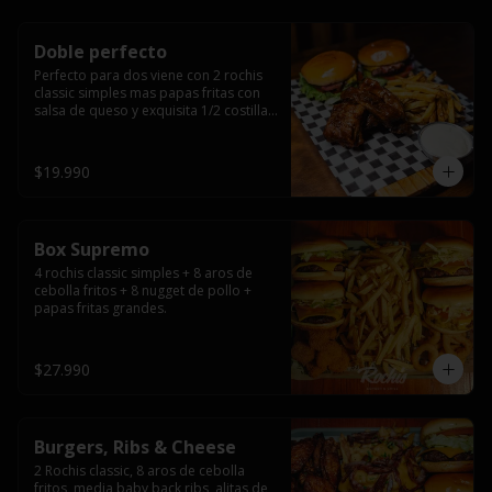
Doble perfecto
Perfecto para dos viene con 2 rochis 
classic simples mas papas fritas con 
salsa de queso y exquisita 1/2 costilla 
baby back ribs.
$19.990
Box Supremo
4 rochis classic simples + 8 aros de 
cebolla fritos + 8 nugget de pollo + 
papas fritas grandes.
$27.990
Burgers, Ribs & Cheese
2 Rochis classic, 8 aros de cebolla 
fritos, media baby back ribs, alitas de 