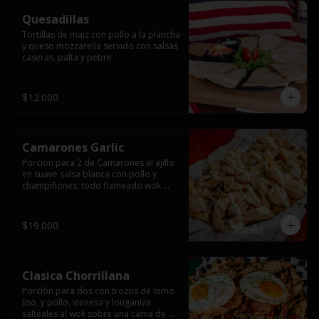
Quesadillas
Tortillas de maiz con pollo a la plancha 
y queso mozzarella servido con salsas  
caseras, palta y pebre.
$12.000
Camarones Garlic
Porcion para 2 de Camarones al ajillo 
en suave salsa blanca con pollo y 
champiñones, todo flameado wok 
sobre papas fritas grandes y 
mayonesa de ajo.
$19.000
Clasica Chorrillana
Porción para dos con trozos de lomo 
liso, y pollo, vienesa y longaniza 
saltéales al wok sobre una cama de 