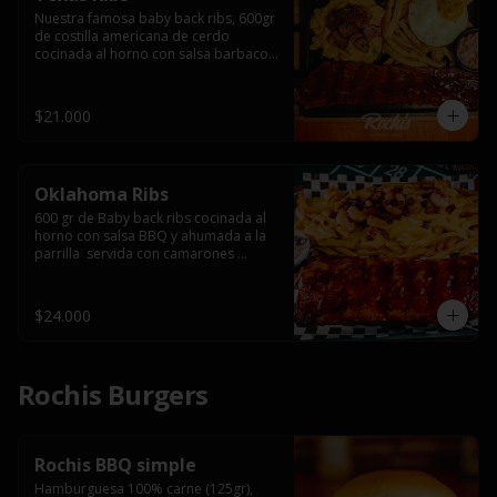
Nuestra famosa baby back ribs, 600gr 
de costilla americana de cerdo 
cocinada al horno con salsa barbacoa 
y ahumada a la parrilla, servida con 
macarrones en salsa de queso y 
tocino ahumado laminado, papas 
$21.000
fritas  y un huevo frito.
Oklahoma Ribs
600 gr de Baby back ribs cocinada al 
horno con salsa BBQ y ahumada a la 
parrilla  servida con camarones 
grillados, papas fritas, salsa de queso 
y tocino crispy.
$24.000
Rochis Burgers
Rochis BBQ simple
Hamburguesa 100% carne (125gr), 