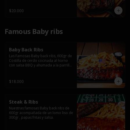
$20.000
Famous Baby ribs
Baby Back Ribs
Las Famosas Baby back ribs, 600gr de 
Costilla de cerdo cocinada al horno 
con salsa BBQ y ahumada a la parrilla 
acompañada de papas fritas.
$18.000
Steak & Ribs
Nuestras famosas Baby back ribs de 
600gr acompañada de un lomo liso de 
300gr , papas fritas y salsa.