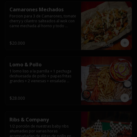
Camarones Mechados
Porcion para 3 de Camarones, tomate 
cherry y cilantro salteados al wok con 
carne mechada al horno y todo 
cubierto con queso mantecoso 
fundido sobre papas fritas y mayo 
casera.
$20.000
Lomo & Pollo
1 lomo liso a la parrilla + 1 pechuga 
deshuesada de pollo + papas fritas 
grandes + 2 vienesas + ensalada 
surtida + pebre + salsas
$28.000
Ribs & Company
1/2 porción de nuestras baby ribs 
ahumadas por varias horas 
acompañadas de Alitas de pollo en 