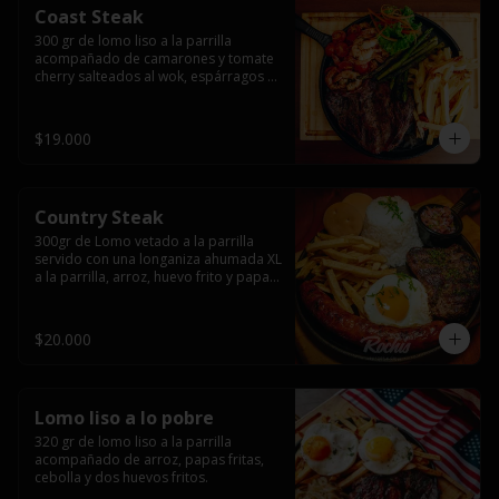
Coast Steak
300 gr de lomo liso a la parrilla 
acompañado de camarones y tomate 
cherry salteados al wok, espárragos 
grillados, papas fritas, pebre y salsas.
$19.000
Country Steak
300gr de Lomo vetado a la parrilla 
servido con una longaniza ahumada XL 
a la parrilla, arroz, huevo frito y papas 
fritas.
$20.000
Lomo liso a lo pobre
320 gr de lomo liso a la parrilla 
acompañado de arroz, papas fritas, 
cebolla y dos huevos fritos.