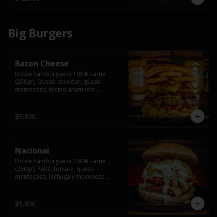
Big Burgers
Bacon Cheese
Doble hamburguesa 100% carne 
(250gr), Queso cheddar, queso 
mantecoso, tocino ahumado 
americano, cebolla caramelizada, aros 
de cebolla fritos y salsa BBQ en pan 
brioche y acompañado de papas 
$9.800
fritas.
Nacional
Doble hamburguesa 100% carne 
(250gr), Palta, tomate, queso 
mantecoso, lechuga y mayonesa 
casera y papa hilo, acompañado de 
papas fritas.
$9.800