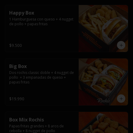
Happy Box
1 Hamburguesa con queso + 4 nugget 
de pollo + papas fritas
$9.500
Big Box
Dos rochis classic doble + 4 nugget de 
pollo  + 3 empanadas de queso + 
papas fritas
$19.990
Box Mix Rochis
Papas fritas grandes + 8 aros de 
cebolla + 8 nugget de pollo