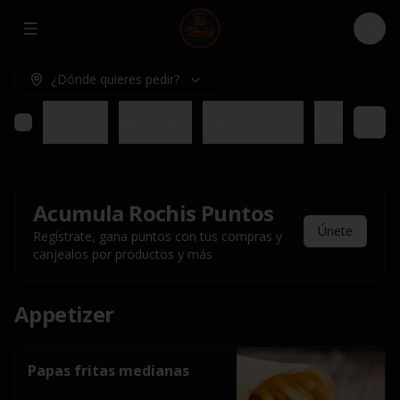
Abrir menu de navegación
Logi
¿Dónde quieres pedir?
Appetizer
Rochis Box
Para compartir
Nuestros pl
Acumula
Rochis Puntos
Únete
Regístrate, gana puntos con tus compras y
canjealos por productos y más
Appetizer
Papas fritas medianas