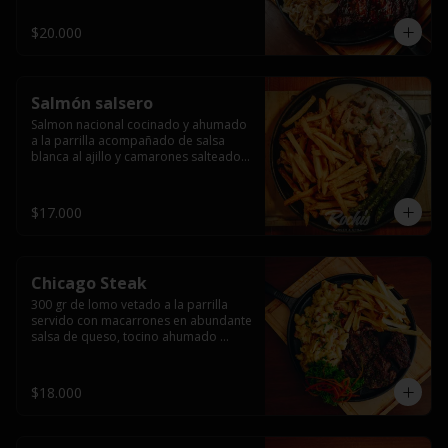
$20.000
Salmón salsero
Salmon nacional cocinado y ahumado 
a la parrilla acompañado de salsa 
blanca al ajillo y camarones salteados,  
espárragos grillados y papas fritas, 
pebre, y salsas.
$17.000
Chicago Steak
300 gr de lomo vetado a la parrilla 
servido con macarrones en abundante 
salsa de queso, tocino ahumado 
laminado y champiñones grillados con 
papas fritas, pebre y salsas..
$18.000