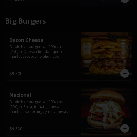
Big Burgers
Bacon Cheese
Doble hamburguesa 100% carne 
(250gr), Queso cheddar, queso 
mantecoso, tocino ahumado 
americano, cebolla caramelizada, aros 
de cebolla fritos y salsa BBQ en pan 
brioche y acompañado de papas 
$9.800
fritas.
Nacional
Doble hamburguesa 100% carne 
(250gr), Palta, tomate, queso 
mantecoso, lechuga y mayonesa 
casera y papa hilo, acompañado de 
papas fritas.
$9.800