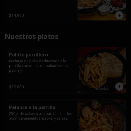
salsa bbq casera con porción de 
papas fritas.
$14.990
Nuestros platos
Pollito parrillero
Pechuga de pollo deshuesada a la 
parrilla con dos acompañamientos, 
pebre y 

 salsas.
$12.000
Palanca a la parrilla
250gr de palanca a la parrilla con dos 
acompañamientos, pebre, y salsas.