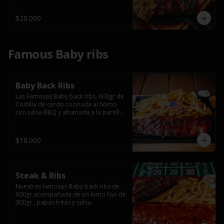
$20.000
Famous Baby ribs
Baby Back Ribs
Las Famosas Baby back ribs, 600gr de 
Costilla de cerdo cocinada al horno 
con salsa BBQ y ahumada a la parrilla 
acompañada de papas fritas.
$18.000
Steak & Ribs
Nuestras famosas Baby back ribs de 
600gr acompañada de un lomo liso de 
300gr , papas fritas y salsa.