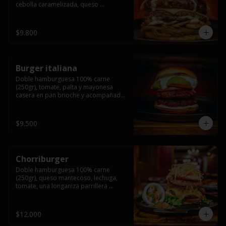
cebolla caramelizada, queso 
mantecoso, tomate y salsa verde en 
pan brioche y acompañado de papas 
fritas.
$9.800
Burger italiana
Doble hamburguesa 100% carne 
(250gr), tomate, palta y mayonesa 
casera en pan brioche y acompañado 
de papas fritas
$9.500
Chorriburger
Doble hamburguesa 100% carne 
(250gr), queso mantecoso, lechuga, 
tomate, una longaniza parrillera 
mediana, papa hilo, huevo, pebre y 
mayonesa casera acompañado de 
papas fritas.
$12.000