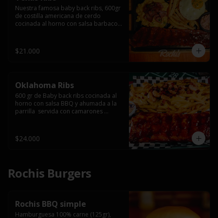
Nuestra famosa baby back ribs, 600gr 
de costilla americana de cerdo 
cocinada al horno con salsa barbacoa 
y ahumada a la parrilla, servida con 
macarrones en salsa de queso y 
tocino ahumado laminado, papas 
$21.000
fritas  y un huevo frito.
Oklahoma Ribs
600 gr de Baby back ribs cocinada al 
horno con salsa BBQ y ahumada a la 
parrilla  servida con camarones 
grillados, papas fritas, salsa de queso 
y tocino crispy.
$24.000
Rochis Burgers
Rochis BBQ simple
Hamburguesa 100% carne (125gr), 