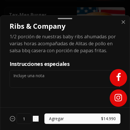
Tex-Mex Burger
Triple hamburguesa 100% carne 
Ribs & Company
(375gr), con Lechuga, jalapeños extra 
picantes, pepinillos, ají verde, tocino 
ahumado americano, tomate, palta y 
1/2 porción de nuestras baby ribs ahumadas por
todo bañado en la salsa más picante 
varias horas acompañadas de Alitas de pollo en
del continente.
$11.500
salsa bbq casera con porción de papas fritas.
Instrucciones especiales
Big Tom
Doble hamburguesa 100% carne 
(250gr), un queso mozzarella en panco 
frito, tocino, carne mechada, salsa 
BBQ y mayonesa casera.
$11.990
Agregar
$14.990
The Cheese Bomb
Triple hamburguesa 100% carne 