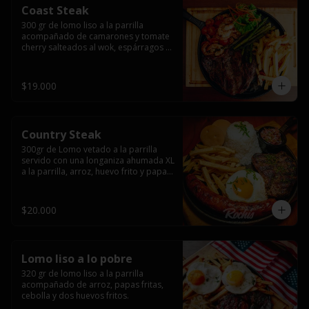
Coast Steak
300 gr de lomo liso a la parrilla 
acompañado de camarones y tomate 
cherry salteados al wok, espárragos 
grillados, papas fritas, pebre y salsas.
$19.000
Country Steak
300gr de Lomo vetado a la parrilla 
servido con una longaniza ahumada XL 
a la parrilla, arroz, huevo frito y papas 
fritas.
$20.000
Lomo liso a lo pobre
320 gr de lomo liso a la parrilla 
acompañado de arroz, papas fritas, 
cebolla y dos huevos fritos.