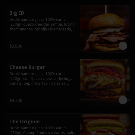
Big ED
Doble hamburguesa 100% carne 
(250gr), queso cheddar, jamon, tocino, 
champiñones, cebolla caramelizada, 
un huevo frito y salsa rochis.
$9.500
Cheese Burger
Doble hamburguesa 100% carne 
(250gr), con Queso cheddar, lechuga, 
tomate, pepinillos, tocino y salsa 
rochis.
$9.700
The Original
Doble hamburguesa 100% carne 
(250gr), Champiñones salteados, palta, 