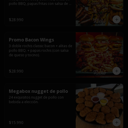
pollo BBQ, papas fritas con salsa de 
queso y tocino ahumado y salsas.
$28.990
Promo Bacon Wings
3 doble rochis classic bacon + alitas de 
pollo BBQ. + papas rochis (con salsa 
de queso y tocino).
$28.990
Megabox nugget de pollo
24 exquisitos nugget de pollo con 
bebida a elección.
$15.990