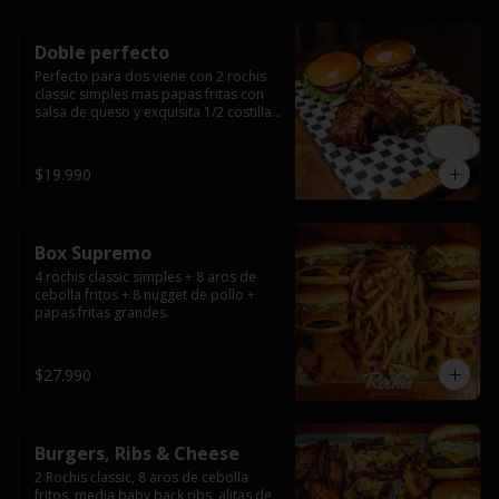
Doble perfecto
Perfecto para dos viene con 2 rochis 
classic simples mas papas fritas con 
salsa de queso y exquisita 1/2 costilla 
baby back ribs.
$19.990
Box Supremo
4 rochis classic simples + 8 aros de 
cebolla fritos + 8 nugget de pollo + 
papas fritas grandes.
$27.990
Burgers, Ribs & Cheese
2 Rochis classic, 8 aros de cebolla 
fritos, media baby back ribs, alitas de 