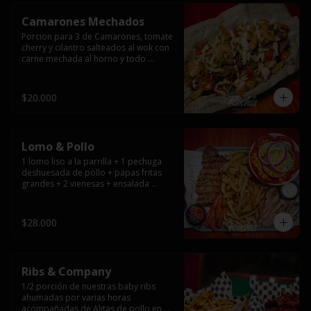
Camarones Mechados
Porcion para 3 de Camarones, tomate 
cherry y cilantro salteados al wok con 
carne mechada al horno y todo 
cubierto con queso mantecoso 
fundido sobre papas fritas y mayo 
casera.
$20.000
Lomo & Pollo
1 lomo liso a la parrilla + 1 pechuga 
deshuesada de pollo + papas fritas 
grandes + 2 vienesas + ensalada 
surtida + pebre + salsas
$28.000
Ribs & Company
1/2 porción de nuestras baby ribs 
ahumadas por varias horas 
acompañadas de Alitas de pollo en 