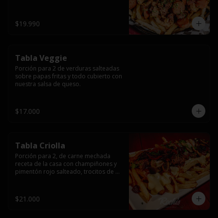
papas fritas y dos huevos fritos.
$19.990
Tabla Veggie
Porción para 2 de verduras salteadas 
sobre papas fritas y todo cubierto con 
nuestra salsa de queso.
$17.000
Tabla Criolla
Porción para 2, de carne mechada 
receta de la casa con champiñones y 
pimentón rojo salteado, trocitos de 
tocino laminado y todo cubierto de 
salsa de queso sobre una base de 
papas fritas.
$21.000