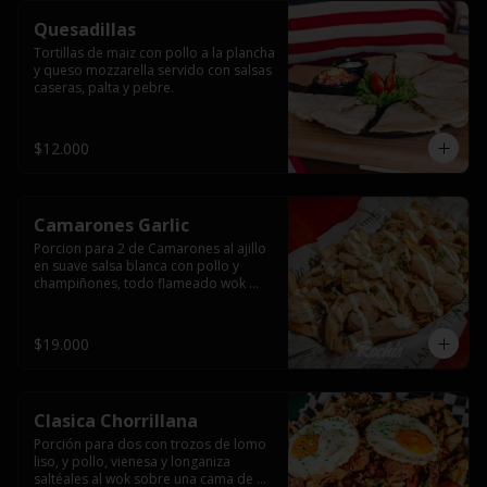
Quesadillas
Tortillas de maiz con pollo a la plancha 
y queso mozzarella servido con salsas  
caseras, palta y pebre.
$12.000
Camarones Garlic
Porcion para 2 de Camarones al ajillo 
en suave salsa blanca con pollo y 
champiñones, todo flameado wok 
sobre papas fritas grandes y 
mayonesa de ajo.
$19.000
Clasica Chorrillana
Porción para dos con trozos de lomo 
liso, y pollo, vienesa y longaniza 
saltéales al wok sobre una cama de 