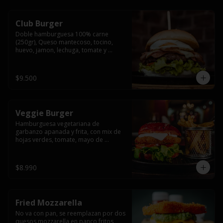
Club Burger
Doble hamburguesa 100% carne 
(250gr), Queso mantecoso, tocino, 
huevo, jamon, lechuga, tomate y 
mayonesa, acompañado de papas 
fritas.
$9.500
Veggie Burger
Hamburguesa vegetariana de 
garbanzo apanada y frita, con mix de 
hojas verdes, tomate, mayo de 
yogurth natural acompañado de 
papas fritas.
$8.990
Fried Mozzarella
No va con pan, se reemplazan por dos 
quesos mozzarella en panco fritos, 