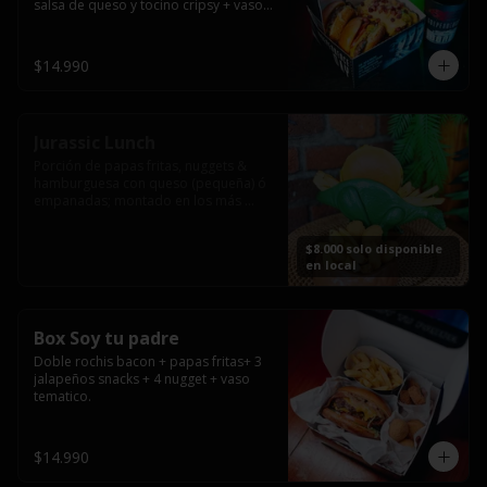
salsa de queso y tocino cripsy + vaso 
tematico de regalo.
$14.990
Jurassic Lunch
Porción de papas fritas, nuggets & 
hamburguesa con queso (pequeña) ó 
empanadas; montado en los más 
prehistóricos dinosaurios que 
acompañaran tu comida.

$8.000 solo disponible
**PRODUCTO DISPONIBLE PARA 
en local
CONSUMO EN EL LOCAL.
Box Soy tu padre
Doble rochis bacon + papas fritas+ 3 
jalapeños snacks + 4 nugget + vaso 
tematico.
$14.990