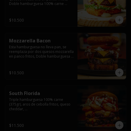
Doble hamburguesa 100% carne 
(250gr),  con queso cheddar, lechuga, 
tomate,  palta y mayo casera.
$10.500
Mozzarella Bacon
Esta hamburguesa no lleva pan, se 
reemplaza por dos quesos mozzarella 
en panco fritos, Doble hamburguesa 
100% carne (250gr), queso cheddar, 
tocino ahumado, lechuga, tomate y 
salsa BBQ acompañado de papas 
$10.500
fritas.
South Florida
Triple hamburguesa 100% carne 
(375gr), aros de cebolla fritos, queso 
cheddar, 

lechuga, tomate, jalapeños, mayonesa 
casera y salsa picante.
$11.500