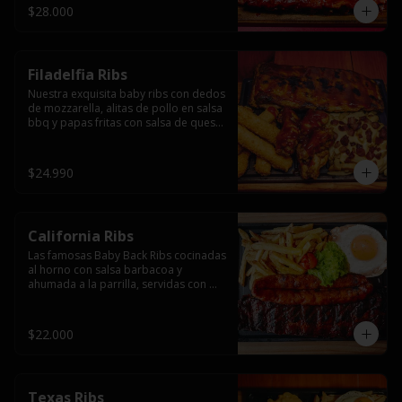
$28.000
Filadelfia Ribs
Nuestra exquisita baby ribs con dedos 
de mozzarella, alitas de pollo en salsa 
bbq y papas fritas con salsa de queso 
y tocino.
$24.990
California Ribs
Las famosas Baby Back Ribs cocinadas 
al horno con salsa barbacoa y 
ahumada a la parrilla, servidas con 
papas fritas, huevo y una longaniza 
ahumada XL a la parrilla.
$22.000
Texas Ribs