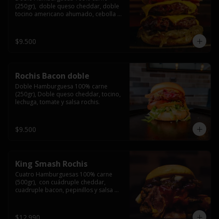
(250gr),  doble queso cheddar, doble 
tocino americano ahumado, cebolla 
caramelizada y salsa barbacoa.
$9.500
Rochis Bacon doble
Doble Hamburguesa 100% carne 
(250gr), Doble queso cheddar, tocino, 
lechuga, tomate y salsa rochis.
$9.500
King Smash Rochis
Cuatro Hamburguesas 100% carne 
(500gr),  con cuádruple cheddar, 
cuadruple bacon, pepinillos y salsa 
rochis.
$12.990