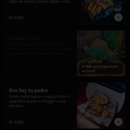
salsa de queso y tocino cripsy + vaso 
tematico de regalo.
$14.990
Jurassic Lunch
Porción de papas fritas, nuggets & 
hamburguesa con queso (pequeña) ó 
empanadas; montado en los más 
prehistóricos dinosaurios que 
acompañaran tu comida.

$8.000 solo disponible
**PRODUCTO DISPONIBLE PARA 
en local
CONSUMO EN EL LOCAL.
Box Soy tu padre
Doble rochis bacon + papas fritas+ 3 
jalapeños snacks + 4 nugget + vaso 
tematico.
$14.990