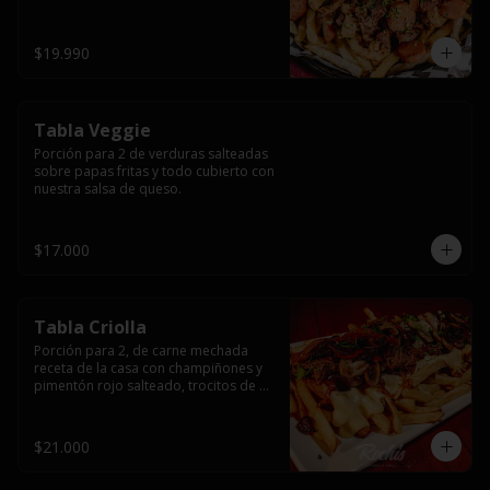
papas fritas y dos huevos fritos.
$19.990
Tabla Veggie
Porción para 2 de verduras salteadas 
sobre papas fritas y todo cubierto con 
nuestra salsa de queso.
$17.000
Tabla Criolla
Porción para 2, de carne mechada 
receta de la casa con champiñones y 
pimentón rojo salteado, trocitos de 
tocino laminado y todo cubierto de 
salsa de queso sobre una base de 
papas fritas.
$21.000