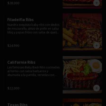
$28.000
Filadelfia Ribs
Nuestra exquisita baby ribs con dedos 
de mozzarella, alitas de pollo en salsa 
bbq y papas fritas con salsa de queso 
y tocino.
$24.990
California Ribs
Las famosas Baby Back Ribs cocinadas 
al horno con salsa barbacoa y 
ahumada a la parrilla, servidas con 
papas fritas, huevo y una longaniza 
ahumada XL a la parrilla.
$22.000
Texas Ribs