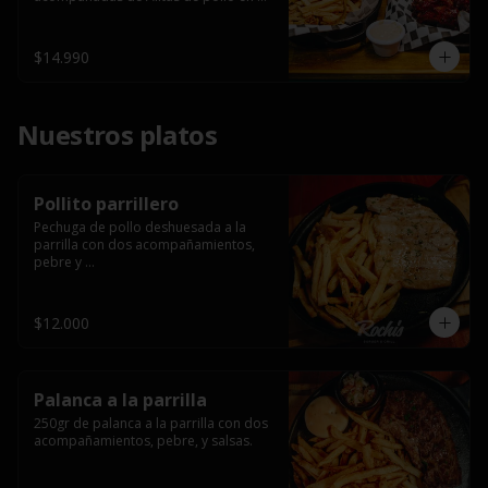
salsa bbq casera con porción de 
papas fritas.
$14.990
Nuestros platos
Pollito parrillero
Pechuga de pollo deshuesada a la 
parrilla con dos acompañamientos, 
pebre y 

 salsas.
$12.000
Palanca a la parrilla
250gr de palanca a la parrilla con dos 
acompañamientos, pebre, y salsas.