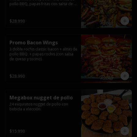
pollo BBQ, papas fritas con salsa de 
queso y tocino ahumado y salsas.
$28.990
Promo Bacon Wings
3 doble rochis classic bacon + alitas de 
pollo BBQ. + papas rochis (con salsa 
de queso y tocino).
$28.990
Megabox nugget de pollo
24 exquisitos nugget de pollo con 
bebida a elección.
$15.990