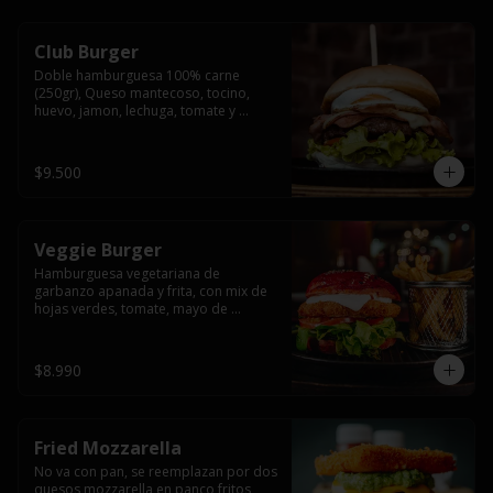
Club Burger
Doble hamburguesa 100% carne 
(250gr), Queso mantecoso, tocino, 
huevo, jamon, lechuga, tomate y 
mayonesa, acompañado de papas 
fritas.
$9.500
Veggie Burger
Hamburguesa vegetariana de 
garbanzo apanada y frita, con mix de 
hojas verdes, tomate, mayo de 
yogurth natural acompañado de 
papas fritas.
$8.990
Fried Mozzarella
No va con pan, se reemplazan por dos 
quesos mozzarella en panco fritos, 