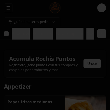
Abrir menu de navegación
Logi
¿Dónde quieres pedir?
Appetizer
Rochis Box
Para compartir
Nuestros pl
Acumula
Rochis Puntos
Únete
Regístrate, gana puntos con tus compras y
canjealos por productos y más
Appetizer
Papas fritas medianas