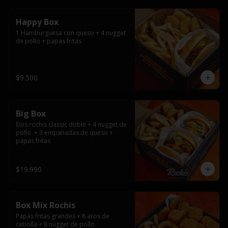
Happy Box
1 Hamburguesa con queso + 4 nugget 
de pollo + papas fritas
$9.500
Big Box
Dos rochis classic doble + 4 nugget de 
pollo  + 3 empanadas de queso + 
papas fritas
$19.990
Box Mix Rochis
Papas fritas grandes + 8 aros de 
cebolla + 8 nugget de pollo