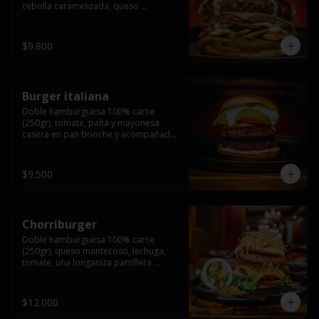
cebolla caramelizada, queso 
mantecoso, tomate y salsa verde en 
pan brioche y acompañado de papas 
fritas.
$9.800
Burger italiana
Doble hamburguesa 100% carne 
(250gr), tomate, palta y mayonesa 
casera en pan brioche y acompañado 
de papas fritas
$9.500
Chorriburger
Doble hamburguesa 100% carne 
(250gr), queso mantecoso, lechuga, 
tomate, una longaniza parrillera 
mediana, papa hilo, huevo, pebre y 
mayonesa casera acompañado de 
papas fritas.
$12.000