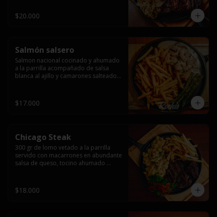
$20.000
Salmón salsero
Salmon nacional cocinado y ahumado 
a la parrilla acompañado de salsa 
blanca al ajillo y camarones salteados,  
espárragos grillados y papas fritas, 
pebre, y salsas.
$17.000
Chicago Steak
300 gr de lomo vetado a la parrilla 
servido con macarrones en abundante 
salsa de queso, tocino ahumado 
laminado y champiñones grillados con 
papas fritas, pebre y salsas..
$18.000