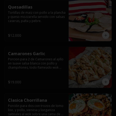
Quesadillas
Tortillas de maiz con pollo a la plancha 
y queso mozzarella servido con salsas  
caseras, palta y pebre.
$12.000
Camarones Garlic
Porcion para 2 de Camarones al ajillo 
en suave salsa blanca con pollo y 
champiñones, todo flameado wok 
sobre papas fritas grandes y 
mayonesa de ajo.
$19.000
Clasica Chorrillana
Porción para dos con trozos de lomo 
liso, y pollo, vienesa y longaniza 
saltéales al wok sobre una cama de 