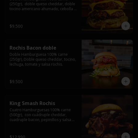
(250gr),  doble queso cheddar, doble 
tocino americano ahumado, cebolla 
caramelizada y salsa barbacoa.
$9.500
Rochis Bacon doble
Doble Hamburguesa 100% carne 
(250gr), Doble queso cheddar, tocino, 
lechuga, tomate y salsa rochis.
$9.500
King Smash Rochis
Cuatro Hamburguesas 100% carne 
(500gr),  con cuádruple cheddar, 
cuadruple bacon, pepinillos y salsa 
rochis.
$12.990