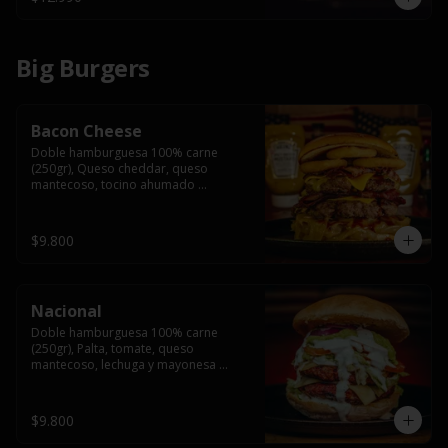
Big Burgers
Bacon Cheese
Doble hamburguesa 100% carne 
(250gr), Queso cheddar, queso 
mantecoso, tocino ahumado 
americano, cebolla caramelizada, aros 
de cebolla fritos y salsa BBQ en pan 
brioche y acompañado de papas 
$9.800
fritas.
Nacional
Doble hamburguesa 100% carne 
(250gr), Palta, tomate, queso 
mantecoso, lechuga y mayonesa 
casera y papa hilo, acompañado de 
papas fritas.
$9.800