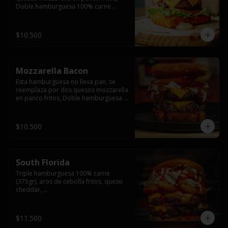
Doble hamburguesa 100% carne 
(250gr),  con queso cheddar, lechuga, 
tomate,  palta y mayo casera.
$10.500
Mozzarella Bacon
Esta hamburguesa no lleva pan, se 
reemplaza por dos quesos mozzarella 
en panco fritos, Doble hamburguesa 
100% carne (250gr), queso cheddar, 
tocino ahumado, lechuga, tomate y 
salsa BBQ acompañado de papas 
$10.500
fritas.
South Florida
Triple hamburguesa 100% carne 
(375gr), aros de cebolla fritos, queso 
cheddar, 

lechuga, tomate, jalapeños, mayonesa 
casera y salsa picante.
$11.500