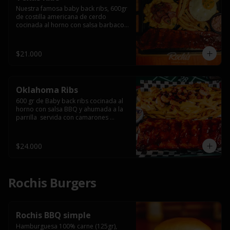
Nuestra famosa baby back ribs, 600gr 
de costilla americana de cerdo 
cocinada al horno con salsa barbacoa 
y ahumada a la parrilla, servida con 
macarrones en salsa de queso y 
tocino ahumado laminado, papas 
$21.000
fritas  y un huevo frito.
Oklahoma Ribs
600 gr de Baby back ribs cocinada al 
horno con salsa BBQ y ahumada a la 
parrilla  servida con camarones 
grillados, papas fritas, salsa de queso 
y tocino crispy.
$24.000
Rochis Burgers
Rochis BBQ simple
Hamburguesa 100% carne (125gr), 