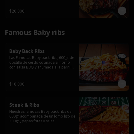
$20.000
Famous Baby ribs
Baby Back Ribs
Las Famosas Baby back ribs, 600gr de 
Costilla de cerdo cocinada al horno 
con salsa BBQ y ahumada a la parrilla 
acompañada de papas fritas.
$18.000
Steak & Ribs
Nuestras famosas Baby back ribs de 
600gr acompañada de un lomo liso de 
300gr , papas fritas y salsa.