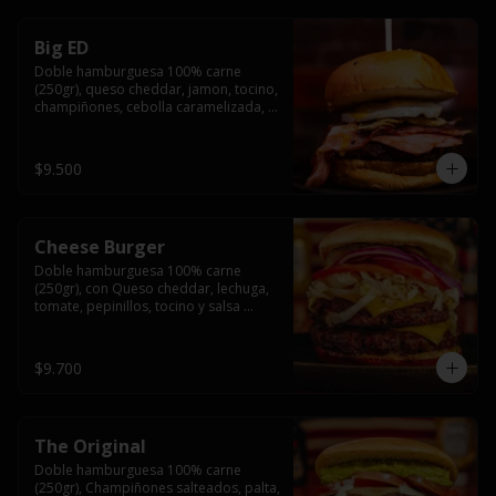
Big ED
Doble hamburguesa 100% carne 
(250gr), queso cheddar, jamon, tocino, 
champiñones, cebolla caramelizada, 
un huevo frito y salsa rochis.
$9.500
Cheese Burger
Doble hamburguesa 100% carne 
(250gr), con Queso cheddar, lechuga, 
tomate, pepinillos, tocino y salsa 
rochis.
$9.700
The Original
Doble hamburguesa 100% carne 
(250gr), Champiñones salteados, palta, 