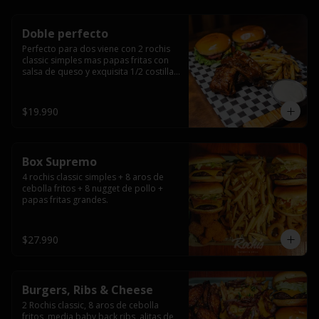
Doble perfecto
Perfecto para dos viene con 2 rochis 
classic simples mas papas fritas con 
salsa de queso y exquisita 1/2 costilla 
baby back ribs.
$19.990
Box Supremo
4 rochis classic simples + 8 aros de 
cebolla fritos + 8 nugget de pollo + 
papas fritas grandes.
$27.990
Burgers, Ribs & Cheese
2 Rochis classic, 8 aros de cebolla 
fritos, media baby back ribs, alitas de 