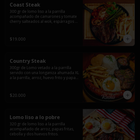
Coast Steak
300 gr de lomo liso a la parrilla 
acompañado de camarones y tomate 
cherry salteados al wok, espárragos 
grillados, papas fritas, pebre y salsas.
$19.000
Country Steak
300gr de Lomo vetado a la parrilla 
servido con una longaniza ahumada XL 
a la parrilla, arroz, huevo frito y papas 
fritas.
$20.000
Lomo liso a lo pobre
320 gr de lomo liso a la parrilla 
acompañado de arroz, papas fritas, 
cebolla y dos huevos fritos.