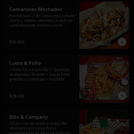
Camarones Mechados
Porcion para 3 de Camarones, tomate 
cherry y cilantro salteados al wok con 
carne mechada al horno y todo 
cubierto con queso mantecoso 
fundido sobre papas fritas y mayo 
casera.
$20.000
Lomo & Pollo
1 lomo liso a la parrilla + 1 pechuga 
deshuesada de pollo + papas fritas 
grandes + 2 vienesas + ensalada 
surtida + pebre + salsas
$28.000
Ribs & Company
1/2 porción de nuestras baby ribs 
ahumadas por varias horas 
acompañadas de Alitas de pollo en 