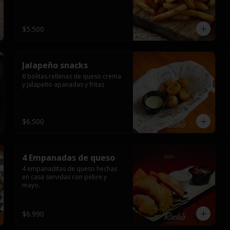
$5.500
Jalapeño snacks
6 bolitas rellenas de queso crema 
y jalapeño apanadas y fritas
$6.500
4 Empanadas de queso
4 empanaditas de queso hechas 
en casa servidas con pebre y 
mayo.
$6.990