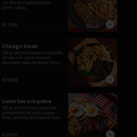
con dos acompañamientos, 
pebre, salsas.
$17.000
Chicago Steak
300 gr de lomo vetado a la parrilla 
servido con macarrones en 
abundante salsa de queso, tocino 
ahumado laminado y 
champiñones grillados con papas 
fritas, pebre y salsas..
$18.000
Lomo liso a lo pobre
320 gr de lomo liso a la parrilla 
acompañado de arroz, papas 
fritas, cebolla y dos huevos fritos.
$20.000