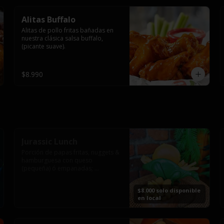
Alitas Buffalo
Alitas de pollo fritas bañadas en 
nuestra clásica salsa buffalo, 
(picante suave).
$8.990
Jurassic Lunch
Porción de papas fritas, nuggets & 
hamburguesa con queso 
(pequeña) ó empanadas; 
montado en los más prehistóricos 
dinosaurios que acompañaran tu 
$8.000 solo disponible
comida.

en local
**PRODUCTO DISPONIBLE PARA 
CONSUMO EN EL LOCAL.