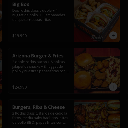
Big Box
Dos rochis classic doble + 4 
nugget de pollo  + 3 empanadas 
de queso + papas fritas
$19.990
Arizona Burger & Fries
2 doble rochis bacon + 6 bolitas 
jalapeños snacks + 8 nugget de 
pollo y nuestras papas fritas con 
salsa de queso y tocino
$24.990
Burgers, Ribs & Cheese
2 Rochis classic, 8 aros de cebolla 
fritos, media baby back ribs, alitas 
de pollo BBQ, papas fritas con 
salsa de queso y tocino ahumado 