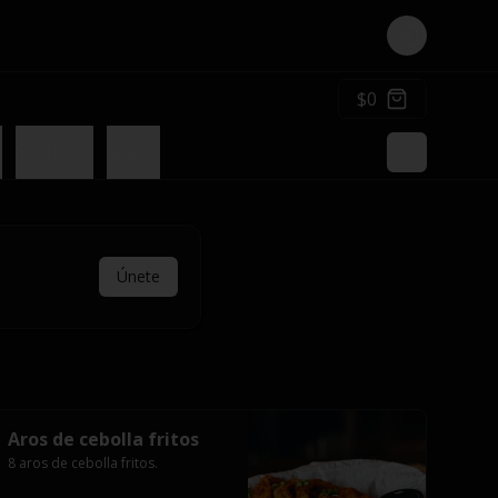
Login
$0
s
Sandwich
Salads
Únete
Aros de cebolla fritos
8 aros de cebolla fritos.