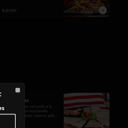
$28.990
c
Close
Quesadillas
Tortillas de maiz con pollo a la 
es
plancha y queso mozzarella 
servido con salsas  caseras, palta 
y pebre.