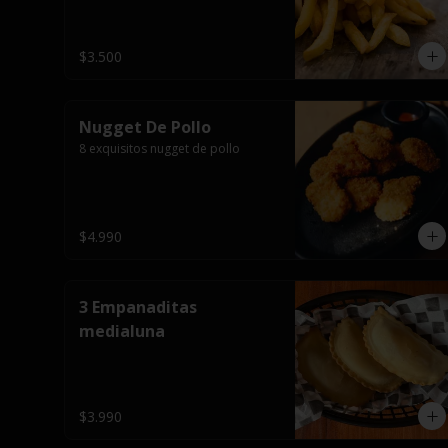
$3.500
Nugget De Pollo
8 exquisitos nugget de pollo
$4.990
3 Empanaditas
medialuna
$3.990