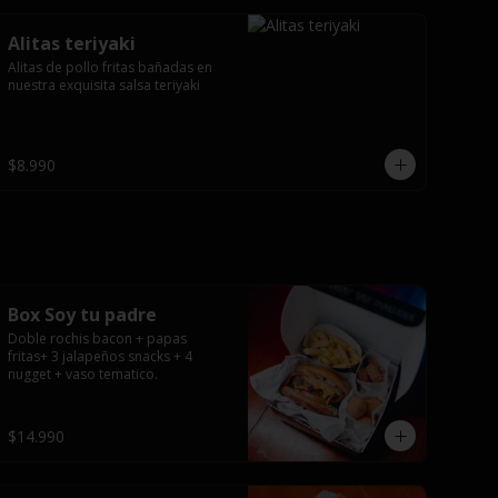
Alitas teriyaki
Alitas de pollo fritas bañadas en 
nuestra exquisita salsa teriyaki
$8.990
Box Soy tu padre
Doble rochis bacon + papas 
fritas+ 3 jalapeños snacks + 4 
nugget + vaso tematico.
$14.990