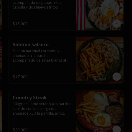
acompañada de papas fritas, 
cebolla y dos huevos fritos.
$16.000
Salmón salsero
Salmon nacional cocinado y 
ahumado a la parrilla 
acompañado de salsa blanca al 
ajillo y camarones salteados,  
espárragos grillados y papas 
fritas, pebre, y salsas.
$17.000
Country Steak
300gr de Lomo vetado a la parrilla 
servido con una longaniza 
ahumada XL a la parrilla, arroz, 
huevo frito y papas fritas.
$20.000