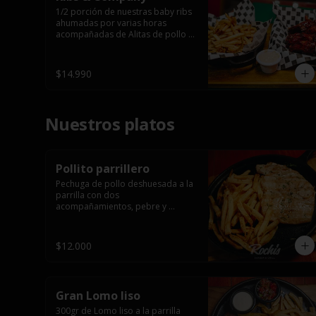
1/2 porción de nuestras baby ribs 
ahumadas por varias horas 
acompañadas de Alitas de pollo 
en salsa bbq casera con porción 
de papas fritas.
$14.990
Nuestros platos
Pollito parrillero
Pechuga de pollo deshuesada a la 
parrilla con dos 
acompañamientos, pebre y 

 salsas.
$12.000
Gran Lomo liso
300gr de Lomo liso a la parrilla 