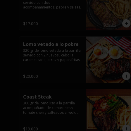
servido con dos 
acompañamientos, pebre y salsas.
$17.000
Lomo vetado a lo pobre
320 gr de lomo vetado a la parrilla 
servido con 2 huevos , cebolla 
caramelizada, arroz y papas fritas
$20.000
Coast Steak
300 gr de lomo liso a la parrilla 
acompañado de camarones y 
tomate cherry salteados al wok, 
espárragos grillados, papas fritas, 
pebre y salsas.
$19.000