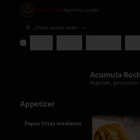
Nuestra Carta
Nuestros Locales
¿Dónde quieres pedir?
Appetizer
Rochis Box
Para compartir
Nuest
Acumula
Roch
Regístrate, gana puntos
Appetizer
Papas fritas medianas