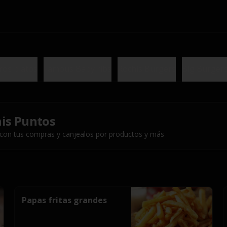
ros platos
Famous Baby ribs
Rochis Burgers
Big Burger
is Puntos
 con tus compras y canjealos por productos y más
Papas fritas grandes