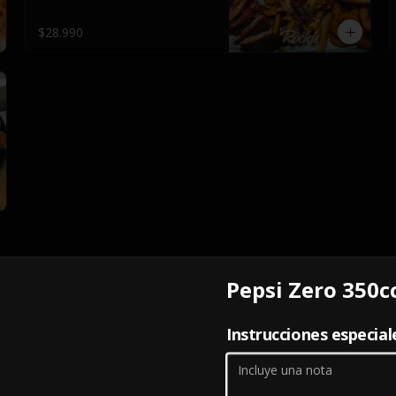
y salsas.
$28.990
Pepsi Zero 350c
Papas mechadas
Papas fritas caseras servidas con 
Instrucciones especial
carne mechada, cebolla 
caramelizada y salsa BBQ (a 
elección).