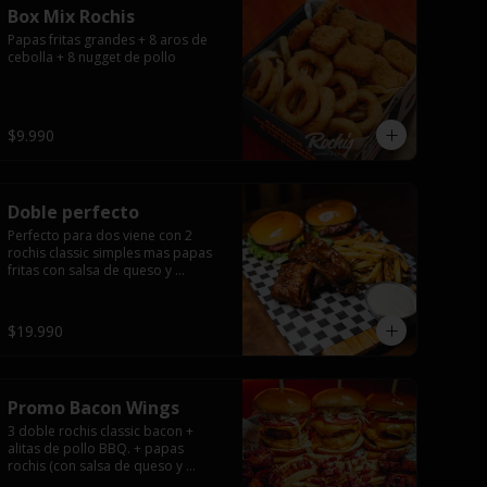
Box Mix Rochis
Papas fritas grandes + 8 aros de 
cebolla + 8 nugget de pollo
$9.990
Doble perfecto
Perfecto para dos viene con 2 
rochis classic simples mas papas 
fritas con salsa de queso y 
exquisita 1/2 costilla baby back 
ribs.
$19.990
Promo Bacon Wings
3 doble rochis classic bacon + 
alitas de pollo BBQ. + papas 
rochis (con salsa de queso y 
tocino).