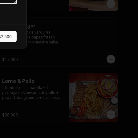
$12.000
Tabla Veggie
Porción para 2 de verduras 
$2.500
salteadas sobre papas fritas y 
todo cubierto con nuestra salsa 
de queso.
$17.000
Lomo & Pollo
1 lomo liso a la parrilla + 1 
pechuga deshuesada de pollo + 
papas fritas grandes + 2 vienesas 
+ ensalada surtida + pebre + 
salsas
$28.000