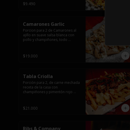
$9.490
Camarones Garlic
Porcion para 2 de Camarones al 
ajillo en suave salsa blanca con 
pollo y champiñones, todo 
flameado wok sobre papas fritas 
grandes y mayonesa de ajo.
$19.000
Tabla Criolla
Porción para 2, de carne mechada 
receta de la casa con 
champiñones y pimentón rojo 
salteado, trocitos de tocino 
laminado y todo cubierto de salsa 
de queso sobre una base de 
$21.000
papas fritas.
Ribs & Company