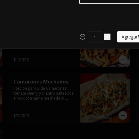
$14.000
Clasica Chorrillana
Porción para dos con trozos de 
Agregar
lomo liso, y pollo, vienesa y 
longaniza saltéales al wok sobre 
una cama de papas fritas y dos 
huevos fritos.
$19.990
Camarones Mechados
Porcion para 3 de Camarones, 
tomate cherry y cilantro salteados 
al wok con carne mechada al 
horno y todo cubierto con queso 
mantecoso fundido sobre papas 
fritas y mayo casera.
$20.000