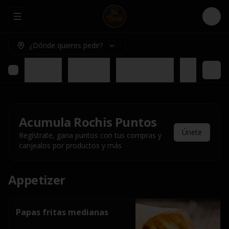
Abrir menu de navegación
Logi
¿Dónde quieres pedir?
Appetizer
Rochis Box
Para compartir
Nuestros pl
Acumula
Rochis Puntos
Únete
Regístrate, gana puntos con tus compras y
canjealos por productos y más
Appetizer
Papas fritas medianas