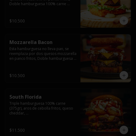
Doble hamburguesa 100% carne 
(250gr),  con queso cheddar, lechuga, 
tomate,  palta y mayo casera.
$10.500
Mozzarella Bacon
Esta hamburguesa no lleva pan, se 
reemplaza por dos quesos mozzarella 
en panco fritos, Doble hamburguesa 
100% carne (250gr), queso cheddar, 
tocino ahumado, lechuga, tomate y 
salsa BBQ acompañado de papas 
$10.500
fritas.
South Florida
Triple hamburguesa 100% carne 
(375gr), aros de cebolla fritos, queso 
cheddar, 

lechuga, tomate, jalapeños, mayonesa 
casera y salsa picante.
$11.500