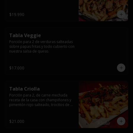
papas fritas y dos huevos fritos.
$19.990
Tabla Veggie
Porción para 2 de verduras salteadas 
sobre papas fritas y todo cubierto con 
nuestra salsa de queso.
$17.000
Tabla Criolla
Porción para 2, de carne mechada 
receta de la casa con champiñones y 
pimentón rojo salteado, trocitos de 
tocino laminado y todo cubierto de 
salsa de queso sobre una base de 
papas fritas.
$21.000