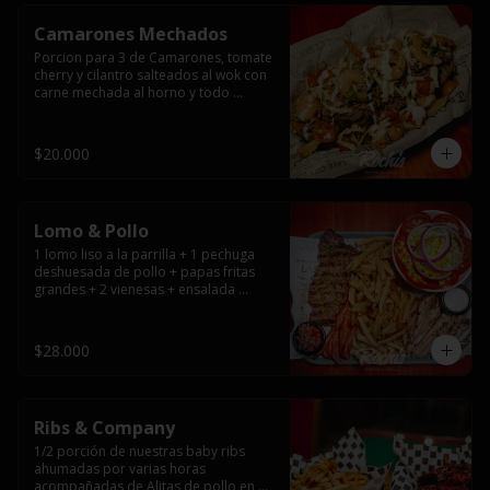
Camarones Mechados
Porcion para 3 de Camarones, tomate 
cherry y cilantro salteados al wok con 
carne mechada al horno y todo 
cubierto con queso mantecoso 
fundido sobre papas fritas y mayo 
casera.
$20.000
Lomo & Pollo
1 lomo liso a la parrilla + 1 pechuga 
deshuesada de pollo + papas fritas 
grandes + 2 vienesas + ensalada 
surtida + pebre + salsas
$28.000
Ribs & Company
1/2 porción de nuestras baby ribs 
ahumadas por varias horas 
acompañadas de Alitas de pollo en 