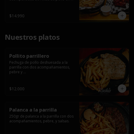
salsa bbq casera con porción de 
papas fritas.
$14.990
Nuestros platos
Pollito parrillero
Pechuga de pollo deshuesada a la 
parrilla con dos acompañamientos, 
pebre y 

 salsas.
$12.000
Palanca a la parrilla
250gr de palanca a la parrilla con dos 
acompañamientos, pebre, y salsas.