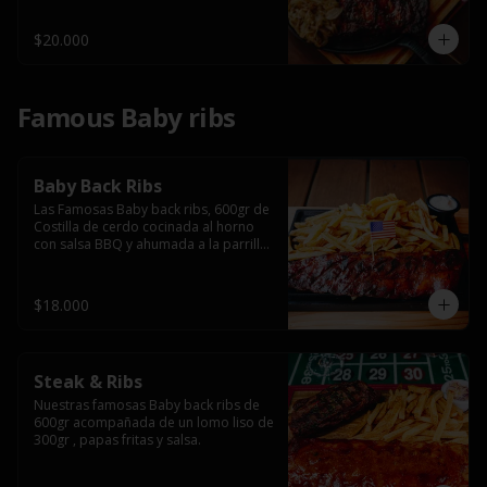
$20.000
Famous Baby ribs
Baby Back Ribs
Las Famosas Baby back ribs, 600gr de 
Costilla de cerdo cocinada al horno 
con salsa BBQ y ahumada a la parrilla 
acompañada de papas fritas.
$18.000
Steak & Ribs
Nuestras famosas Baby back ribs de 
600gr acompañada de un lomo liso de 
300gr , papas fritas y salsa.