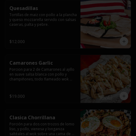
Quesadillas
Tortillas de maiz con pollo a la plancha 
y queso mozzarella servido con salsas  
caseras, palta y pebre.
$12.000
Camarones Garlic
Porcion para 2 de Camarones al ajillo 
en suave salsa blanca con pollo y 
champiñones, todo flameado wok 
sobre papas fritas grandes y 
mayonesa de ajo.
$19.000
Clasica Chorrillana
Porción para dos con trozos de lomo 
liso, y pollo, vienesa y longaniza 
saltéales al wok sobre una cama de 