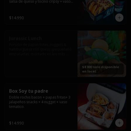
salsa de queso y tocino cripsy + vaso 
tematico de regalo.
$14.990
Jurassic Lunch
Porción de papas fritas, nuggets & 
hamburguesa con queso (pequeña) ó 
empanadas; montado en los más 
prehistóricos dinosaurios que 
acompañaran tu comida.

$8.000 solo disponible
**PRODUCTO DISPONIBLE PARA 
en local
CONSUMO EN EL LOCAL.
Box Soy tu padre
Doble rochis bacon + papas fritas+ 3 
jalapeños snacks + 4 nugget + vaso 
tematico.
$14.990