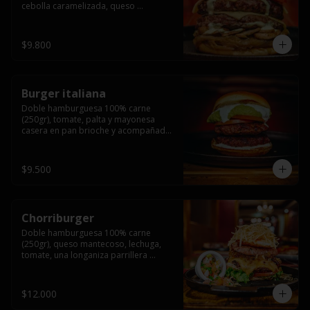
cebolla caramelizada, queso 
mantecoso, tomate y salsa verde en 
pan brioche y acompañado de papas 
fritas.
$9.800
Burger italiana
Doble hamburguesa 100% carne 
(250gr), tomate, palta y mayonesa 
casera en pan brioche y acompañado 
de papas fritas
$9.500
Chorriburger
Doble hamburguesa 100% carne 
(250gr), queso mantecoso, lechuga, 
tomate, una longaniza parrillera 
mediana, papa hilo, huevo, pebre y 
mayonesa casera acompañado de 
papas fritas.
$12.000