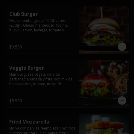
Club Burger
Doble hamburguesa 100% carne 
(250gr), Queso mantecoso, tocino, 
huevo, jamon, lechuga, tomate y 
mayonesa, acompañado de papas 
fritas.
$9.500
Veggie Burger
Hamburguesa vegetariana de 
garbanzo apanada y frita, con mix de 
hojas verdes, tomate, mayo de 
yogurth natural acompañado de 
papas fritas.
$8.990
Fried Mozzarella
No va con pan, se reemplazan por dos 
quesos mozzarella en panco fritos, 