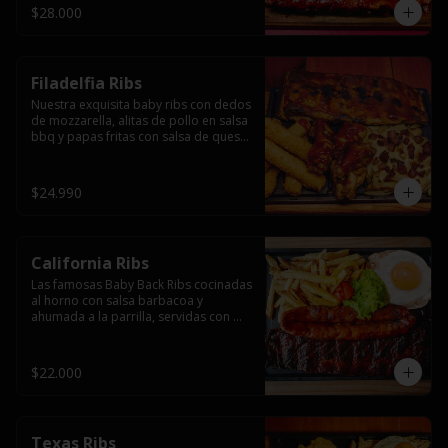
$28.000
Filadelfia Ribs
Nuestra exquisita baby ribs con dedos 
de mozzarella, alitas de pollo en salsa 
bbq y papas fritas con salsa de queso 
y tocino.
$24.990
California Ribs
Las famosas Baby Back Ribs cocinadas 
al horno con salsa barbacoa y 
ahumada a la parrilla, servidas con 
papas fritas, huevo y una longaniza 
ahumada XL a la parrilla.
$22.000
Texas Ribs