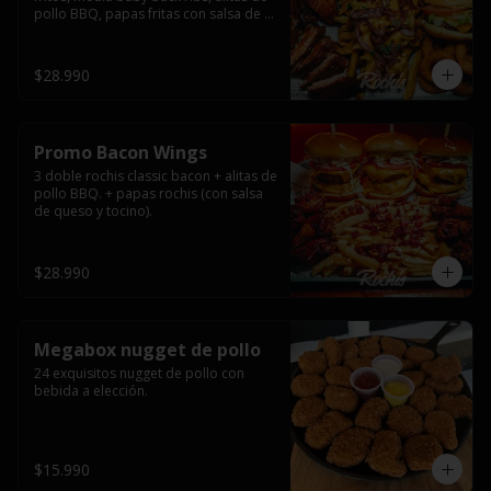
pollo BBQ, papas fritas con salsa de 
queso y tocino ahumado y salsas.
$28.990
Promo Bacon Wings
3 doble rochis classic bacon + alitas de 
pollo BBQ. + papas rochis (con salsa 
de queso y tocino).
$28.990
Megabox nugget de pollo
24 exquisitos nugget de pollo con 
bebida a elección.
$15.990