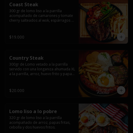
Coast Steak
300 gr de lomo liso a la parrilla 
acompañado de camarones y tomate 
cherry salteados al wok, espárragos 
grillados, papas fritas, pebre y salsas.
$19.000
Country Steak
300gr de Lomo vetado a la parrilla 
servido con una longaniza ahumada XL 
a la parrilla, arroz, huevo frito y papas 
fritas.
$20.000
Lomo liso a lo pobre
320 gr de lomo liso a la parrilla 
acompañado de arroz, papas fritas, 
cebolla y dos huevos fritos.