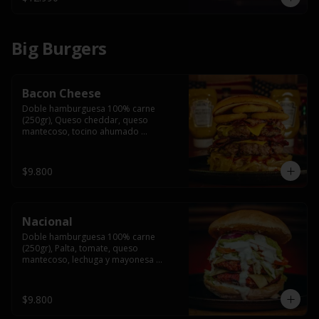
Big Burgers
Bacon Cheese
Doble hamburguesa 100% carne 
(250gr), Queso cheddar, queso 
mantecoso, tocino ahumado 
americano, cebolla caramelizada, aros 
de cebolla fritos y salsa BBQ en pan 
brioche y acompañado de papas 
$9.800
fritas.
Nacional
Doble hamburguesa 100% carne 
(250gr), Palta, tomate, queso 
mantecoso, lechuga y mayonesa 
casera y papa hilo, acompañado de 
papas fritas.
$9.800