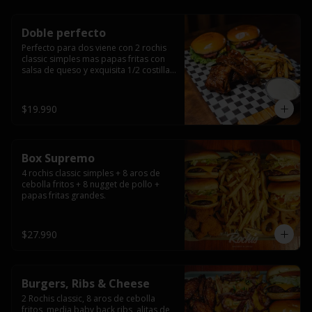
Doble perfecto
Perfecto para dos viene con 2 rochis 
classic simples mas papas fritas con 
salsa de queso y exquisita 1/2 costilla 
baby back ribs.
$19.990
Box Supremo
4 rochis classic simples + 8 aros de 
cebolla fritos + 8 nugget de pollo + 
papas fritas grandes.
$27.990
Burgers, Ribs & Cheese
2 Rochis classic, 8 aros de cebolla 
fritos, media baby back ribs, alitas de 