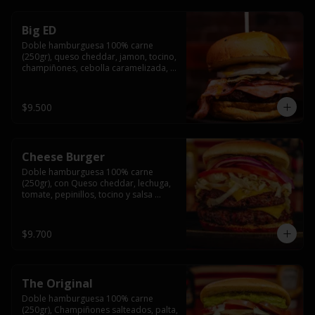
Big ED
Doble hamburguesa 100% carne 
(250gr), queso cheddar, jamon, tocino, 
champiñones, cebolla caramelizada, 
un huevo frito y salsa rochis.
$9.500
Cheese Burger
Doble hamburguesa 100% carne 
(250gr), con Queso cheddar, lechuga, 
tomate, pepinillos, tocino y salsa 
rochis.
$9.700
The Original
Doble hamburguesa 100% carne 
(250gr), Champiñones salteados, palta, 