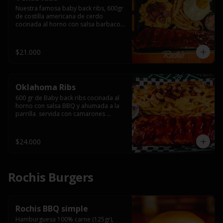
Nuestra famosa baby back ribs, 600gr 
de costilla americana de cerdo 
cocinada al horno con salsa barbacoa 
y ahumada a la parrilla, servida con 
macarrones en salsa de queso y 
tocino ahumado laminado, papas 
$21.000
fritas  y un huevo frito.
Oklahoma Ribs
600 gr de Baby back ribs cocinada al 
horno con salsa BBQ y ahumada a la 
parrilla  servida con camarones 
grillados, papas fritas, salsa de queso 
y tocino crispy.
$24.000
Rochis Burgers
Rochis BBQ simple
Hamburguesa 100% carne (125gr), 