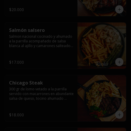
$20.000
Salmón salsero
Salmon nacional cocinado y ahumado 
a la parrilla acompañado de salsa 
blanca al ajillo y camarones salteados,  
espárragos grillados y papas fritas, 
pebre, y salsas.
$17.000
Chicago Steak
300 gr de lomo vetado a la parrilla 
servido con macarrones en abundante 
salsa de queso, tocino ahumado 
laminado y champiñones grillados con 
papas fritas, pebre y salsas..
$18.000