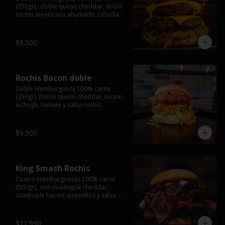
(250gr),  doble queso cheddar, doble 
tocino americano ahumado, cebolla 
caramelizada y salsa barbacoa.
$9.500
Rochis Bacon doble
Doble Hamburguesa 100% carne 
(250gr), Doble queso cheddar, tocino, 
lechuga, tomate y salsa rochis.
$9.500
King Smash Rochis
Cuatro Hamburguesas 100% carne 
(500gr),  con cuádruple cheddar, 
cuadruple bacon, pepinillos y salsa 
rochis.
$12.990