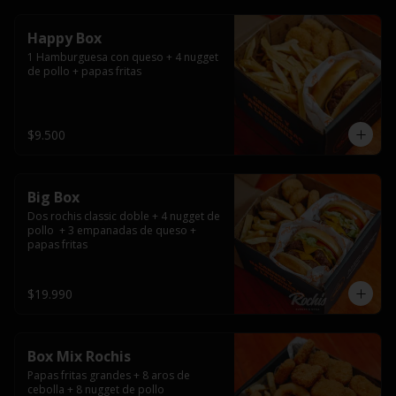
Happy Box
1 Hamburguesa con queso + 4 nugget 
de pollo + papas fritas
$9.500
Big Box
Dos rochis classic doble + 4 nugget de 
pollo  + 3 empanadas de queso + 
papas fritas
$19.990
Box Mix Rochis
Papas fritas grandes + 8 aros de 
cebolla + 8 nugget de pollo