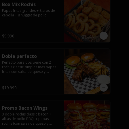
Box Mix Rochis
Papas fritas grandes + 8 aros de 
cebolla + 8 nugget de pollo
$9.990
Doble perfecto
Perfecto para dos viene con 2 
rochis classic simples mas papas 
fritas con salsa de queso y 
exquisita 1/2 costilla baby back 
ribs.
$19.990
Promo Bacon Wings
3 doble rochis classic bacon + 
alitas de pollo BBQ. + papas 
rochis (con salsa de queso y 
tocino).