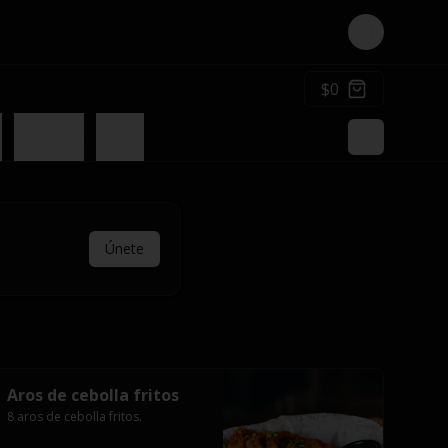
Login
$0
s
Sandwich
Salads
Únete
Aros de cebolla fritos
8 aros de cebolla fritos.