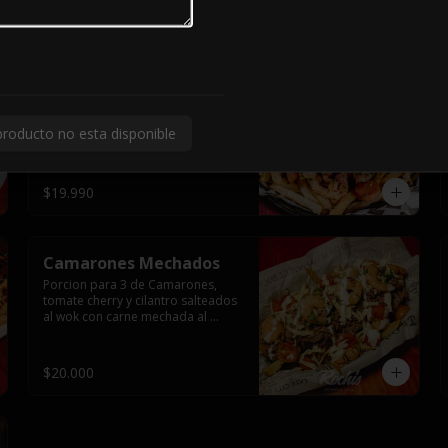
$14.000
Clasica Chorrillana
Porción para dos con trozos de 
lomo liso, y pollo, vienesa y 
producto no esta disponible
longaniza saltéales al wok sobre 
una cama de papas fritas y dos 
huevos fritos.
$19.990
Camarones Mechados
Porcion para 3 de Camarones, 
tomate cherry y cilantro salteados 
al wok con carne mechada al 
horno y todo cubierto con queso 
mantecoso fundido sobre papas 
fritas y mayo casera.
$20.000