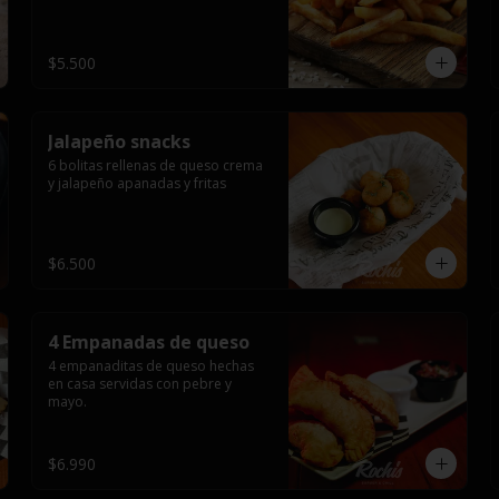
$5.500
Jalapeño snacks
6 bolitas rellenas de queso crema 
y jalapeño apanadas y fritas
$6.500
4 Empanadas de queso
4 empanaditas de queso hechas 
en casa servidas con pebre y 
mayo.
$6.990