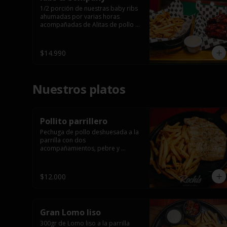
1/2 porción de nuestras baby ribs 
ahumadas por varias horas 
acompañadas de Alitas de pollo 
en salsa bbq casera con porción 
de papas fritas.
$14.990
Nuestros platos
Pollito parrillero
Pechuga de pollo deshuesada a la 
parrilla con dos 
acompañamientos, pebre y 

 salsas.
$12.000
Gran Lomo liso
300gr de Lomo liso a la parrilla 