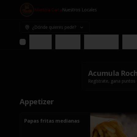
Nuestra Carta
Nuestros Locales
¿Dónde quieres pedir?
Appetizer
Rochis Box
Para compartir
Nuest
Acumula
Roch
Regístrate, gana puntos
Appetizer
Papas fritas medianas