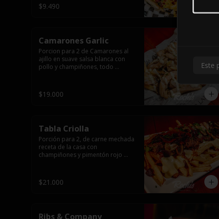
$9.490
Camarones Garlic
Porcion para 2 de Camarones al 
ajillo en suave salsa blanca con 
Este 
pollo y champiñones, todo 
flameado wok sobre papas fritas 
grandes y mayonesa de ajo.
$19.000
Tabla Criolla
Porción para 2, de carne mechada 
receta de la casa con 
champiñones y pimentón rojo 
salteado, trocitos de tocino 
laminado y todo cubierto de salsa 
de queso sobre una base de 
$21.000
papas fritas.
Ribs & Company