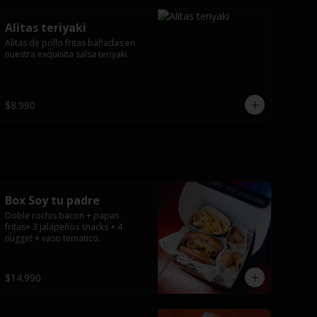
Alitas teriyaki
Alitas de pollo fritas bañadas en 
nuestra exquisita salsa teriyaki
$8.990
Box Soy tu padre
Doble rochis bacon + papas 
fritas+ 3 jalapeños snacks + 4 
nugget + vaso tematico.
$14.990