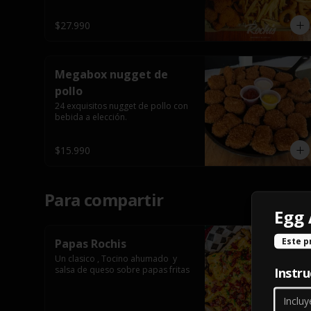
$27.990
Megabox nugget de
pollo
24 exquisitos nugget de pollo con 
bebida a elección.
$15.990
Para compartir
Egg
Este p
Papas Rochis
Un clasico , Tocino ahumado  y 
salsa de queso sobre papas fritas
Instru