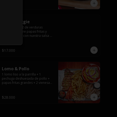
$12.000
Tabla Veggie
Porción para 2 de verduras 
salteadas sobre papas fritas y 
todo cubierto con nuestra salsa 
de queso.
$17.000
Lomo & Pollo
1 lomo liso a la parrilla + 1 
pechuga deshuesada de pollo + 
papas fritas grandes + 2 vienesas 
+ ensalada surtida + pebre + 
salsas
$28.000