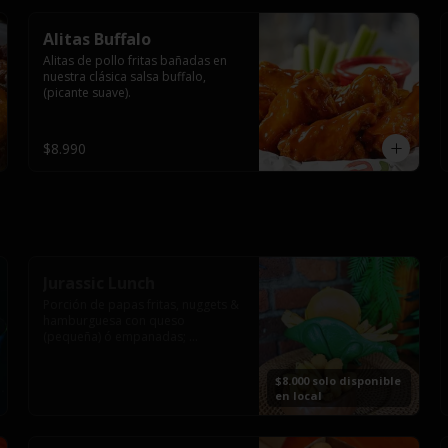
Alitas Buffalo
Alitas de pollo fritas bañadas en 
nuestra clásica salsa buffalo, 
(picante suave).
$8.990
Jurassic Lunch
Porción de papas fritas, nuggets & 
hamburguesa con queso 
(pequeña) ó empanadas; 
montado en los más prehistóricos 
dinosaurios que acompañaran tu 
$8.000 solo disponible
comida.

en local
**PRODUCTO DISPONIBLE PARA 
CONSUMO EN EL LOCAL.