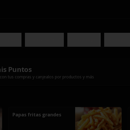
ros platos
Famous Baby ribs
Rochis Burgers
Big Burger
is Puntos
 con tus compras y canjealos por productos y más
Papas fritas grandes