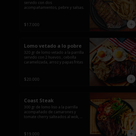
servido con dos 
acompañamientos, pebre y salsas.
$17.000
Lomo vetado a lo pobre
320 gr de lomo vetado a la parrilla 
servido con 2 huevos , cebolla 
caramelizada, arroz y papas fritas
$20.000
Coast Steak
300 gr de lomo liso a la parrilla 
acompañado de camarones y 
tomate cherry salteados al wok, 
espárragos grillados, papas fritas, 
pebre y salsas.
$19.000