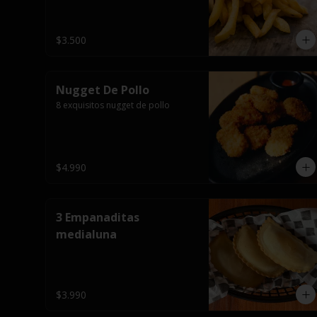
$3.500
Nugget De Pollo
8 exquisitos nugget de pollo
$4.990
3 Empanaditas
medialuna
$3.990