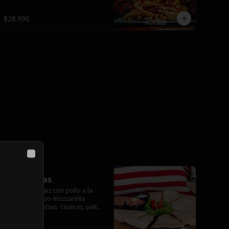
$28.990
Close
Quesadillas
Tortillas de maiz con pollo a la 
plancha y queso mozzarella 
servido con salsas  caseras, palta 
y pebre.