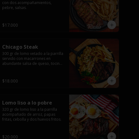
con dos acompañamientos, 
pebre, salsas.
$17.000
Chicago Steak
300 gr de lomo vetado a la parrilla 
servido con macarrones en 
abundante salsa de queso, tocino 
ahumado laminado y 
champiñones grillados con papas 
fritas, pebre y salsas..
$18.000
Lomo liso a lo pobre
320 gr de lomo liso a la parrilla 
acompañado de arroz, papas 
fritas, cebolla y dos huevos fritos.
$20.000