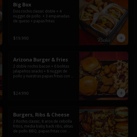
Big Box
Dos rochis classic doble + 4 
nugget de pollo  + 3 empanadas 
de queso + papas fritas
$19.990
Arizona Burger & Fries
2 doble rochis bacon + 6 bolitas 
jalapeños snacks + 8 nugget de 
pollo y nuestras papas fritas con 
salsa de queso y tocino
$24.990
Burgers, Ribs & Cheese
2 Rochis classic, 8 aros de cebolla 
fritos, media baby back ribs, alitas 
de pollo BBQ, papas fritas con 
salsa de queso y tocino ahumado 