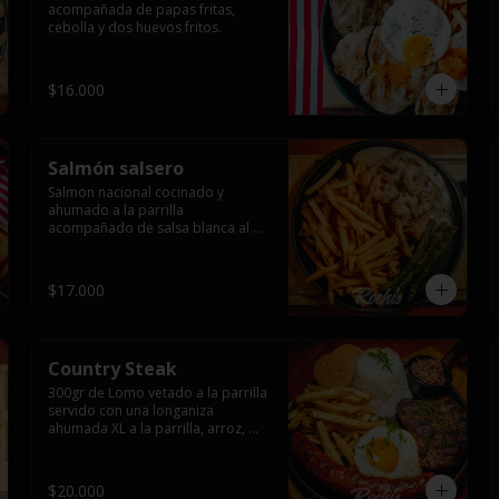
acompañada de papas fritas, 
cebolla y dos huevos fritos.
$16.000
Salmón salsero
Salmon nacional cocinado y 
ahumado a la parrilla 
acompañado de salsa blanca al 
ajillo y camarones salteados,  
espárragos grillados y papas 
fritas, pebre, y salsas.
$17.000
Country Steak
300gr de Lomo vetado a la parrilla 
servido con una longaniza 
ahumada XL a la parrilla, arroz, 
huevo frito y papas fritas.
$20.000