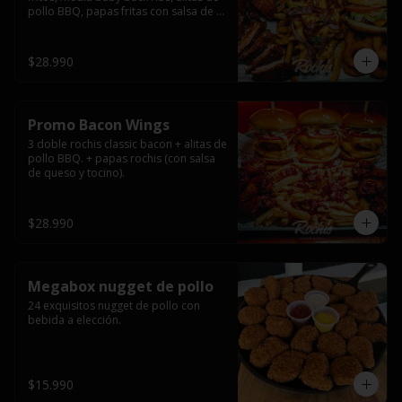
pollo BBQ, papas fritas con salsa de 
queso y tocino ahumado y salsas.
$28.990
Promo Bacon Wings
3 doble rochis classic bacon + alitas de 
pollo BBQ. + papas rochis (con salsa 
de queso y tocino).
$28.990
Megabox nugget de pollo
24 exquisitos nugget de pollo con 
bebida a elección.
$15.990