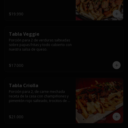
papas fritas y dos huevos fritos.
$19.990
Tabla Veggie
Porción para 2 de verduras salteadas 
sobre papas fritas y todo cubierto con 
nuestra salsa de queso.
$17.000
Tabla Criolla
Porción para 2, de carne mechada 
receta de la casa con champiñones y 
pimentón rojo salteado, trocitos de 
tocino laminado y todo cubierto de 
salsa de queso sobre una base de 
papas fritas.
$21.000