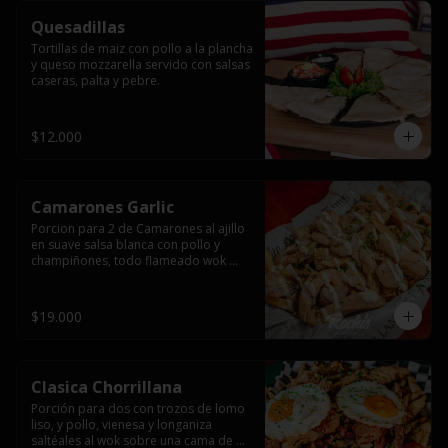
Quesadillas
Tortillas de maiz con pollo a la plancha 
y queso mozzarella servido con salsas  
caseras, palta y pebre.
$12.000
Camarones Garlic
Porcion para 2 de Camarones al ajillo 
en suave salsa blanca con pollo y 
champiñones, todo flameado wok 
sobre papas fritas grandes y 
mayonesa de ajo.
$19.000
Clasica Chorrillana
Porción para dos con trozos de lomo 
liso, y pollo, vienesa y longaniza 
saltéales al wok sobre una cama de 