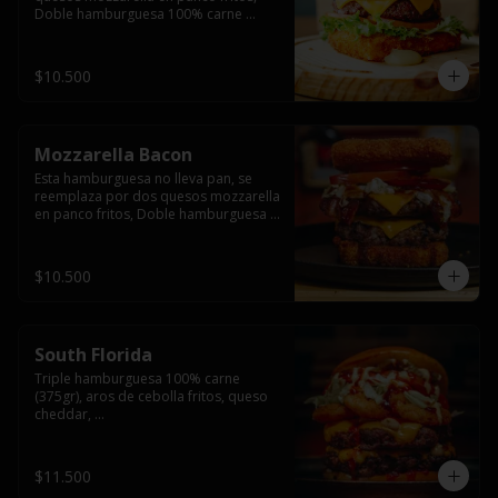
Doble hamburguesa 100% carne 
(250gr),  con queso cheddar, lechuga, 
tomate,  palta y mayo casera.
$10.500
Mozzarella Bacon
Esta hamburguesa no lleva pan, se 
reemplaza por dos quesos mozzarella 
en panco fritos, Doble hamburguesa 
100% carne (250gr), queso cheddar, 
tocino ahumado, lechuga, tomate y 
salsa BBQ acompañado de papas 
$10.500
fritas.
South Florida
Triple hamburguesa 100% carne 
(375gr), aros de cebolla fritos, queso 
cheddar, 

lechuga, tomate, jalapeños, mayonesa 
casera y salsa picante.
$11.500