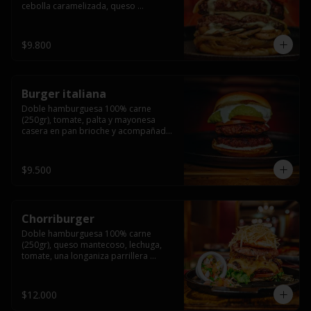
cebolla caramelizada, queso 
mantecoso, tomate y salsa verde en 
pan brioche y acompañado de papas 
fritas.
$9.800
Burger italiana
Doble hamburguesa 100% carne 
(250gr), tomate, palta y mayonesa 
casera en pan brioche y acompañado 
de papas fritas
$9.500
Chorriburger
Doble hamburguesa 100% carne 
(250gr), queso mantecoso, lechuga, 
tomate, una longaniza parrillera 
mediana, papa hilo, huevo, pebre y 
mayonesa casera acompañado de 
papas fritas.
$12.000