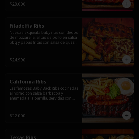
$28.000
Filadelfia Ribs
Nuestra exquisita baby ribs con dedos 
de mozzarella, alitas de pollo en salsa 
bbq y papas fritas con salsa de queso 
y tocino.
$24.990
California Ribs
Las famosas Baby Back Ribs cocinadas 
al horno con salsa barbacoa y 
ahumada a la parrilla, servidas con 
papas fritas, huevo y una longaniza 
ahumada XL a la parrilla.
$22.000
Texas Ribs