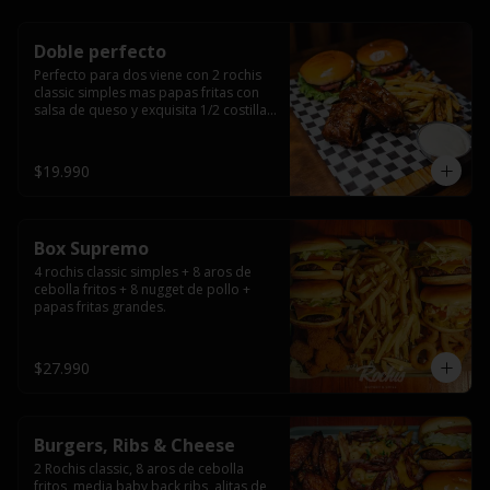
Doble perfecto
Perfecto para dos viene con 2 rochis 
classic simples mas papas fritas con 
salsa de queso y exquisita 1/2 costilla 
baby back ribs.
$19.990
Box Supremo
4 rochis classic simples + 8 aros de 
cebolla fritos + 8 nugget de pollo + 
papas fritas grandes.
$27.990
Burgers, Ribs & Cheese
2 Rochis classic, 8 aros de cebolla 
fritos, media baby back ribs, alitas de 