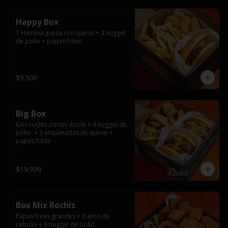
Happy Box
1 Hamburguesa con queso + 4 nugget 
de pollo + papas fritas
$9.500
Big Box
Dos rochis classic doble + 4 nugget de 
pollo  + 3 empanadas de queso + 
papas fritas
$19.990
Box Mix Rochis
Papas fritas grandes + 8 aros de 
cebolla + 8 nugget de pollo