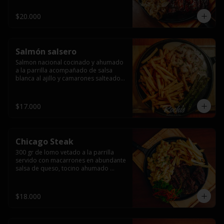
$20.000
Salmón salsero
Salmon nacional cocinado y ahumado 
a la parrilla acompañado de salsa 
blanca al ajillo y camarones salteados,  
espárragos grillados y papas fritas, 
pebre, y salsas.
$17.000
Chicago Steak
300 gr de lomo vetado a la parrilla 
servido con macarrones en abundante 
salsa de queso, tocino ahumado 
laminado y champiñones grillados con 
papas fritas, pebre y salsas..
$18.000