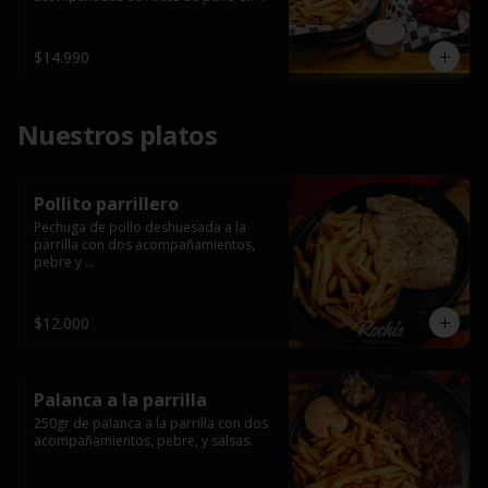
salsa bbq casera con porción de 
papas fritas.
$14.990
Nuestros platos
Pollito parrillero
Pechuga de pollo deshuesada a la 
parrilla con dos acompañamientos, 
pebre y 

 salsas.
$12.000
Palanca a la parrilla
250gr de palanca a la parrilla con dos 
acompañamientos, pebre, y salsas.