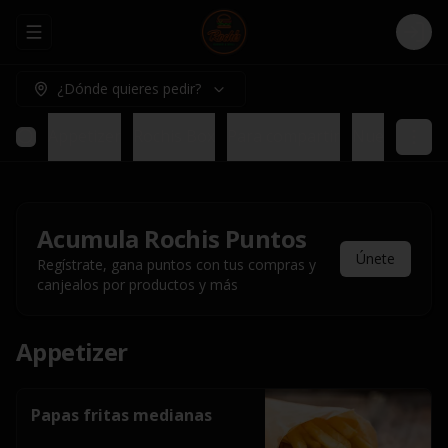
Abrir menu de navegación
Logi
¿Dónde quieres pedir?
Appetizer
Rochis Box
Para compartir
Nuestros pl
Acumula
Rochis Puntos
Únete
Regístrate, gana puntos con tus compras y
canjealos por productos y más
Appetizer
Papas fritas medianas