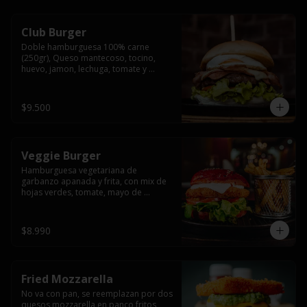
Club Burger
Doble hamburguesa 100% carne 
(250gr), Queso mantecoso, tocino, 
huevo, jamon, lechuga, tomate y 
mayonesa, acompañado de papas 
fritas.
$9.500
Veggie Burger
Hamburguesa vegetariana de 
garbanzo apanada y frita, con mix de 
hojas verdes, tomate, mayo de 
yogurth natural acompañado de 
papas fritas.
$8.990
Fried Mozzarella
No va con pan, se reemplazan por dos 
quesos mozzarella en panco fritos, 