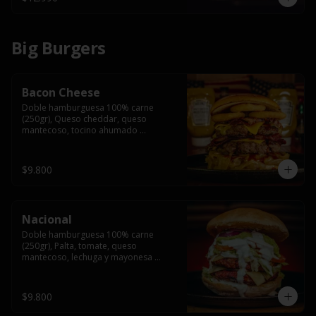
Big Burgers
Bacon Cheese
Doble hamburguesa 100% carne 
(250gr), Queso cheddar, queso 
mantecoso, tocino ahumado 
americano, cebolla caramelizada, aros 
de cebolla fritos y salsa BBQ en pan 
brioche y acompañado de papas 
$9.800
fritas.
Nacional
Doble hamburguesa 100% carne 
(250gr), Palta, tomate, queso 
mantecoso, lechuga y mayonesa 
casera y papa hilo, acompañado de 
papas fritas.
$9.800