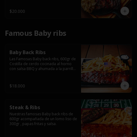
$20.000
Famous Baby ribs
Baby Back Ribs
Las Famosas Baby back ribs, 600gr de 
Costilla de cerdo cocinada al horno 
con salsa BBQ y ahumada a la parrilla 
acompañada de papas fritas.
$18.000
Steak & Ribs
Nuestras famosas Baby back ribs de 
600gr acompañada de un lomo liso de 
300gr , papas fritas y salsa.