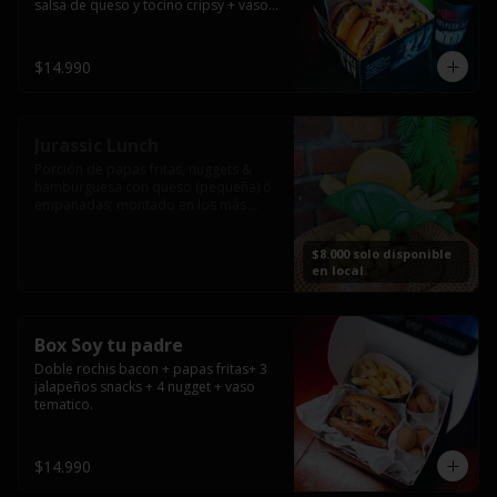
salsa de queso y tocino cripsy + vaso 
tematico de regalo.
$14.990
Jurassic Lunch
Porción de papas fritas, nuggets & 
hamburguesa con queso (pequeña) ó 
empanadas; montado en los más 
prehistóricos dinosaurios que 
acompañaran tu comida.

$8.000 solo disponible
**PRODUCTO DISPONIBLE PARA 
en local
CONSUMO EN EL LOCAL.
Box Soy tu padre
Doble rochis bacon + papas fritas+ 3 
jalapeños snacks + 4 nugget + vaso 
tematico.
$14.990