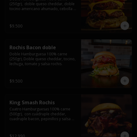
(250gr),  doble queso cheddar, doble 
tocino americano ahumado, cebolla 
caramelizada y salsa barbacoa.
$9.500
Rochis Bacon doble
Doble Hamburguesa 100% carne 
(250gr), Doble queso cheddar, tocino, 
lechuga, tomate y salsa rochis.
$9.500
King Smash Rochis
Cuatro Hamburguesas 100% carne 
(500gr),  con cuádruple cheddar, 
cuadruple bacon, pepinillos y salsa 
rochis.
$12.990