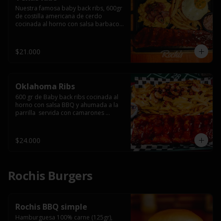
Nuestra famosa baby back ribs, 600gr 
de costilla americana de cerdo 
cocinada al horno con salsa barbacoa 
y ahumada a la parrilla, servida con 
macarrones en salsa de queso y 
tocino ahumado laminado, papas 
$21.000
fritas  y un huevo frito.
Oklahoma Ribs
600 gr de Baby back ribs cocinada al 
horno con salsa BBQ y ahumada a la 
parrilla  servida con camarones 
grillados, papas fritas, salsa de queso 
y tocino crispy.
$24.000
Rochis Burgers
Rochis BBQ simple
Hamburguesa 100% carne (125gr), 