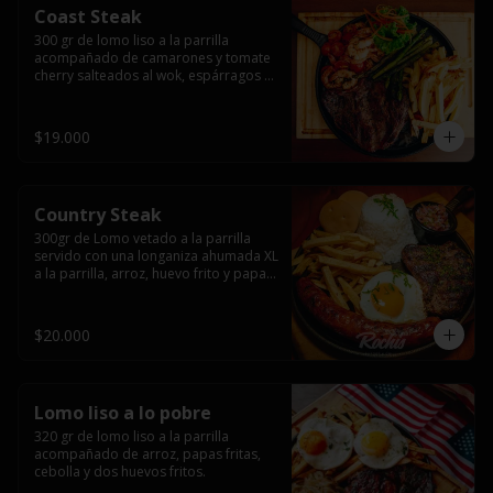
Coast Steak
300 gr de lomo liso a la parrilla 
acompañado de camarones y tomate 
cherry salteados al wok, espárragos 
grillados, papas fritas, pebre y salsas.
$19.000
Country Steak
300gr de Lomo vetado a la parrilla 
servido con una longaniza ahumada XL 
a la parrilla, arroz, huevo frito y papas 
fritas.
$20.000
Lomo liso a lo pobre
320 gr de lomo liso a la parrilla 
acompañado de arroz, papas fritas, 
cebolla y dos huevos fritos.