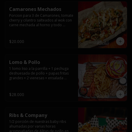
Camarones Mechados
Porcion para 3 de Camarones, tomate 
cherry y cilantro salteados al wok con 
carne mechada al horno y todo 
cubierto con queso mantecoso 
fundido sobre papas fritas y mayo 
casera.
$20.000
Lomo & Pollo
1 lomo liso a la parrilla + 1 pechuga 
deshuesada de pollo + papas fritas 
grandes + 2 vienesas + ensalada 
surtida + pebre + salsas
$28.000
Ribs & Company
1/2 porción de nuestras baby ribs 
ahumadas por varias horas 
acompañadas de Alitas de pollo en 