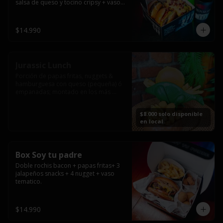
salsa de queso y tocino cripsy + vaso 
tematico de regalo.
$14.990
Jurassic Lunch
Porción de papas fritas, nuggets & 
hamburguesa con queso (pequeña) ó 
empanadas; montado en los más 
prehistóricos dinosaurios que 
acompañaran tu comida.

$8.000 solo disponible
**PRODUCTO DISPONIBLE PARA 
en local
CONSUMO EN EL LOCAL.
Box Soy tu padre
Doble rochis bacon + papas fritas+ 3 
jalapeños snacks + 4 nugget + vaso 
tematico.
$14.990