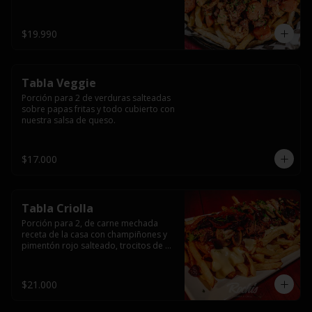
papas fritas y dos huevos fritos.
$19.990
Tabla Veggie
Porción para 2 de verduras salteadas 
sobre papas fritas y todo cubierto con 
nuestra salsa de queso.
$17.000
Tabla Criolla
Porción para 2, de carne mechada 
receta de la casa con champiñones y 
pimentón rojo salteado, trocitos de 
tocino laminado y todo cubierto de 
salsa de queso sobre una base de 
papas fritas.
$21.000