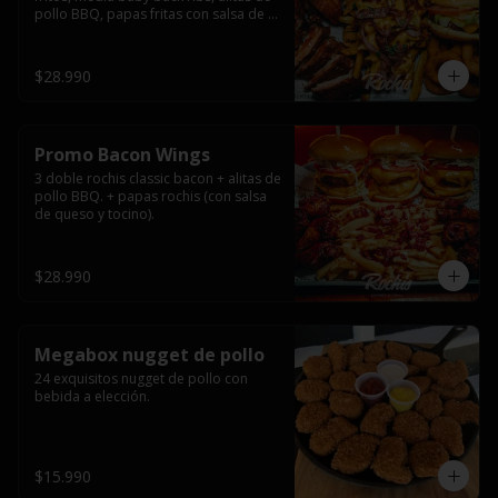
pollo BBQ, papas fritas con salsa de 
queso y tocino ahumado y salsas.
$28.990
Promo Bacon Wings
3 doble rochis classic bacon + alitas de 
pollo BBQ. + papas rochis (con salsa 
de queso y tocino).
$28.990
Megabox nugget de pollo
24 exquisitos nugget de pollo con 
bebida a elección.
$15.990