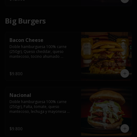
Big Burgers
Bacon Cheese
Doble hamburguesa 100% carne 
(250gr), Queso cheddar, queso 
mantecoso, tocino ahumado 
americano, cebolla caramelizada, aros 
de cebolla fritos y salsa BBQ en pan 
brioche y acompañado de papas 
$9.800
fritas.
Nacional
Doble hamburguesa 100% carne 
(250gr), Palta, tomate, queso 
mantecoso, lechuga y mayonesa 
casera y papa hilo, acompañado de 
papas fritas.
$9.800