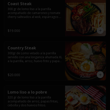
Coast Steak
300 gr de lomo liso a la parrilla 
acompañado de camarones y tomate 
cherry salteados al wok, espárragos 
grillados, papas fritas, pebre y salsas.
$19.000
Country Steak
300gr de Lomo vetado a la parrilla 
servido con una longaniza ahumada XL 
a la parrilla, arroz, huevo frito y papas 
fritas.
$20.000
Lomo liso a lo pobre
320 gr de lomo liso a la parrilla 
acompañado de arroz, papas fritas, 
cebolla y dos huevos fritos.