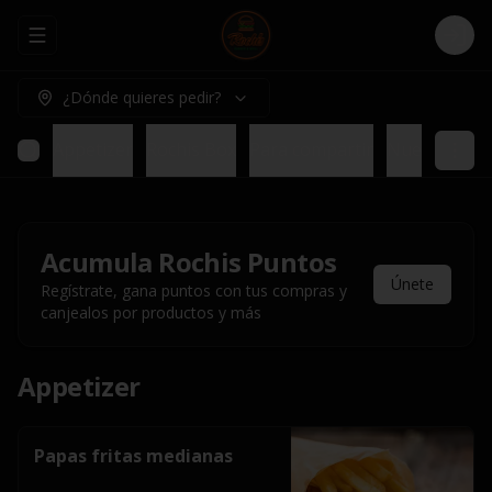
Abrir menu de navegación
Logi
¿Dónde quieres pedir?
Appetizer
Rochis Box
Para compartir
Nuestros pl
Acumula
Rochis Puntos
Únete
Regístrate, gana puntos con tus compras y
canjealos por productos y más
Appetizer
Papas fritas medianas