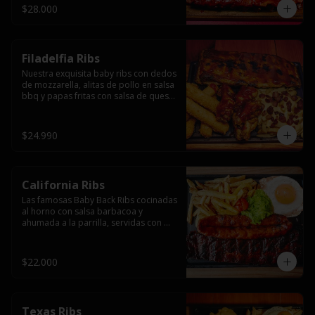
$28.000
Filadelfia Ribs
Nuestra exquisita baby ribs con dedos 
de mozzarella, alitas de pollo en salsa 
bbq y papas fritas con salsa de queso 
y tocino.
$24.990
California Ribs
Las famosas Baby Back Ribs cocinadas 
al horno con salsa barbacoa y 
ahumada a la parrilla, servidas con 
papas fritas, huevo y una longaniza 
ahumada XL a la parrilla.
$22.000
Texas Ribs