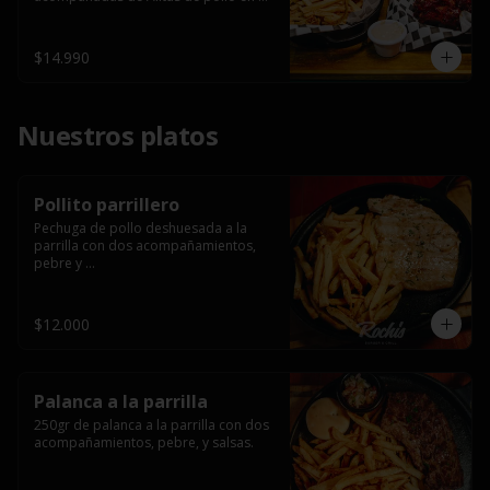
salsa bbq casera con porción de 
papas fritas.
$14.990
Nuestros platos
Pollito parrillero
Pechuga de pollo deshuesada a la 
parrilla con dos acompañamientos, 
pebre y 

 salsas.
$12.000
Palanca a la parrilla
250gr de palanca a la parrilla con dos 
acompañamientos, pebre, y salsas.