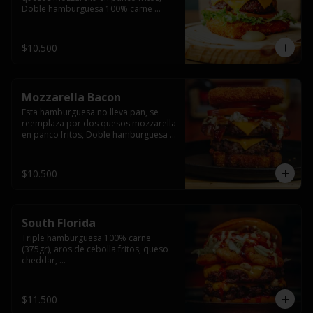
Doble hamburguesa 100% carne 
(250gr),  con queso cheddar, lechuga, 
tomate,  palta y mayo casera.
$10.500
Mozzarella Bacon
Esta hamburguesa no lleva pan, se 
reemplaza por dos quesos mozzarella 
en panco fritos, Doble hamburguesa 
100% carne (250gr), queso cheddar, 
tocino ahumado, lechuga, tomate y 
salsa BBQ acompañado de papas 
$10.500
fritas.
South Florida
Triple hamburguesa 100% carne 
(375gr), aros de cebolla fritos, queso 
cheddar, 

lechuga, tomate, jalapeños, mayonesa 
casera y salsa picante.
$11.500