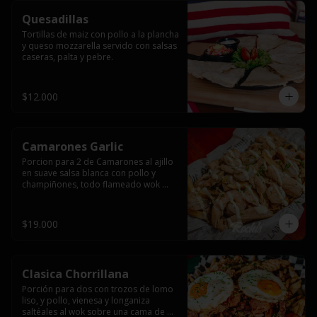
Quesadillas
Tortillas de maiz con pollo a la plancha 
y queso mozzarella servido con salsas  
caseras, palta y pebre.
$12.000
Camarones Garlic
Porcion para 2 de Camarones al ajillo 
en suave salsa blanca con pollo y 
champiñones, todo flameado wok 
sobre papas fritas grandes y 
mayonesa de ajo.
$19.000
Clasica Chorrillana
Porción para dos con trozos de lomo 
liso, y pollo, vienesa y longaniza 
saltéales al wok sobre una cama de 