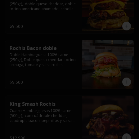
(250gr),  doble queso cheddar, doble 
tocino americano ahumado, cebolla 
caramelizada y salsa barbacoa.
$9.500
Rochis Bacon doble
Doble Hamburguesa 100% carne 
(250gr), Doble queso cheddar, tocino, 
lechuga, tomate y salsa rochis.
$9.500
King Smash Rochis
Cuatro Hamburguesas 100% carne 
(500gr),  con cuádruple cheddar, 
cuadruple bacon, pepinillos y salsa 
rochis.
$12.990