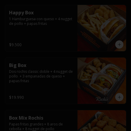
Happy Box
1 Hamburguesa con queso + 4 nugget 
de pollo + papas fritas
$9.500
Big Box
Dos rochis classic doble + 4 nugget de 
pollo  + 3 empanadas de queso + 
papas fritas
$19.990
Box Mix Rochis
Papas fritas grandes + 8 aros de 
cebolla + 8 nugget de pollo