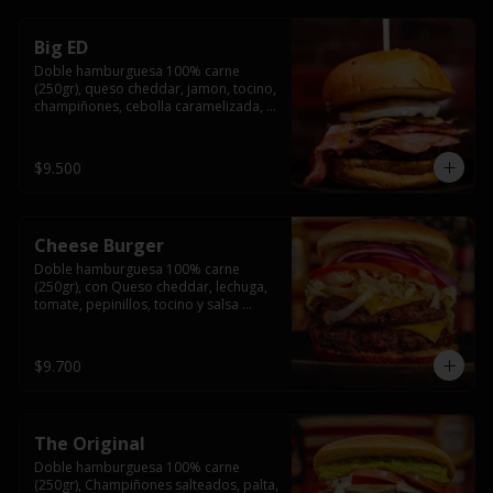
Big ED
Doble hamburguesa 100% carne 
(250gr), queso cheddar, jamon, tocino, 
champiñones, cebolla caramelizada, 
un huevo frito y salsa rochis.
$9.500
Cheese Burger
Doble hamburguesa 100% carne 
(250gr), con Queso cheddar, lechuga, 
tomate, pepinillos, tocino y salsa 
rochis.
$9.700
The Original
Doble hamburguesa 100% carne 
(250gr), Champiñones salteados, palta, 