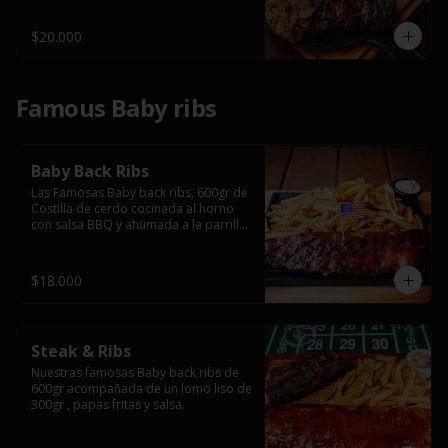
$20.000
Famous Baby ribs
Baby Back Ribs
Las Famosas Baby back ribs, 600gr de 
Costilla de cerdo cocinada al horno 
con salsa BBQ y ahumada a la parrilla 
acompañada de papas fritas.
$18.000
Steak & Ribs
Nuestras famosas Baby back ribs de 
600gr acompañada de un lomo liso de 
300gr , papas fritas y salsa.