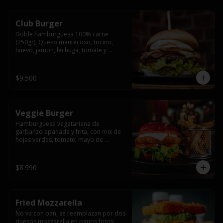
Club Burger
Doble hamburguesa 100% carne 
(250gr), Queso mantecoso, tocino, 
huevo, jamon, lechuga, tomate y 
mayonesa, acompañado de papas 
fritas.
$9.500
Veggie Burger
Hamburguesa vegetariana de 
garbanzo apanada y frita, con mix de 
hojas verdes, tomate, mayo de 
yogurth natural acompañado de 
papas fritas.
$8.990
Fried Mozzarella
No va con pan, se reemplazan por dos 
quesos mozzarella en panco fritos, 