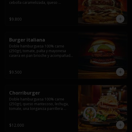
cebolla caramelizada, queso 
mantecoso, tomate y salsa verde en 
pan brioche y acompañado de papas 
fritas.
$9.800
Burger italiana
Doble hamburguesa 100% carne 
(250gr), tomate, palta y mayonesa 
casera en pan brioche y acompañado 
de papas fritas
$9.500
Chorriburger
Doble hamburguesa 100% carne 
(250gr), queso mantecoso, lechuga, 
tomate, una longaniza parrillera 
mediana, papa hilo, huevo, pebre y 
mayonesa casera acompañado de 
papas fritas.
$12.000