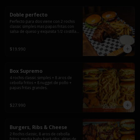
Doble perfecto
Perfecto para dos viene con 2 rochis 
classic simples mas papas fritas con 
salsa de queso y exquisita 1/2 costilla 
baby back ribs.
$19.990
Box Supremo
4 rochis classic simples + 8 aros de 
cebolla fritos + 8 nugget de pollo + 
papas fritas grandes.
$27.990
Burgers, Ribs & Cheese
2 Rochis classic, 8 aros de cebolla 
fritos, media baby back ribs, alitas de 