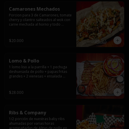
Camarones Mechados
Porcion para 3 de Camarones, tomate 
cherry y cilantro salteados al wok con 
carne mechada al horno y todo 
cubierto con queso mantecoso 
fundido sobre papas fritas y mayo 
casera.
$20.000
Lomo & Pollo
1 lomo liso a la parrilla + 1 pechuga 
deshuesada de pollo + papas fritas 
grandes + 2 vienesas + ensalada 
surtida + pebre + salsas
$28.000
Ribs & Company
1/2 porción de nuestras baby ribs 
ahumadas por varias horas 
acompañadas de Alitas de pollo en 