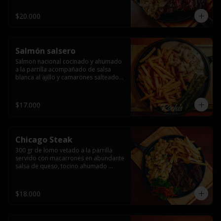
$20.000
Salmón salsero
Salmon nacional cocinado y ahumado 
a la parrilla acompañado de salsa 
blanca al ajillo y camarones salteados,  
espárragos grillados y papas fritas, 
pebre, y salsas.
$17.000
Chicago Steak
300 gr de lomo vetado a la parrilla 
servido con macarrones en abundante 
salsa de queso, tocino ahumado 
laminado y champiñones grillados con 
papas fritas, pebre y salsas..
$18.000