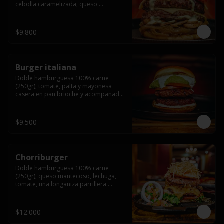
cebolla caramelizada, queso 
mantecoso, tomate y salsa verde en 
pan brioche y acompañado de papas 
fritas.
$9.800
Burger italiana
Doble hamburguesa 100% carne 
(250gr), tomate, palta y mayonesa 
casera en pan brioche y acompañado 
de papas fritas
$9.500
Chorriburger
Doble hamburguesa 100% carne 
(250gr), queso mantecoso, lechuga, 
tomate, una longaniza parrillera 
mediana, papa hilo, huevo, pebre y 
mayonesa casera acompañado de 
papas fritas.
$12.000