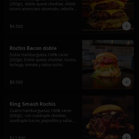
(250gr),  doble queso cheddar, doble 
tocino americano ahumado, cebolla 
caramelizada y salsa barbacoa.
$9.500
Rochis Bacon doble
Doble Hamburguesa 100% carne 
(250gr), Doble queso cheddar, tocino, 
lechuga, tomate y salsa rochis.
$9.500
King Smash Rochis
Cuatro Hamburguesas 100% carne 
(500gr),  con cuádruple cheddar, 
cuadruple bacon, pepinillos y salsa 
rochis.
$12.990