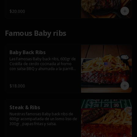
$20.000
Famous Baby ribs
Baby Back Ribs
Las Famosas Baby back ribs, 600gr de 
Costilla de cerdo cocinada al horno 
con salsa BBQ y ahumada a la parrilla 
acompañada de papas fritas.
$18.000
Steak & Ribs
Nuestras famosas Baby back ribs de 
600gr acompañada de un lomo liso de 
300gr , papas fritas y salsa.