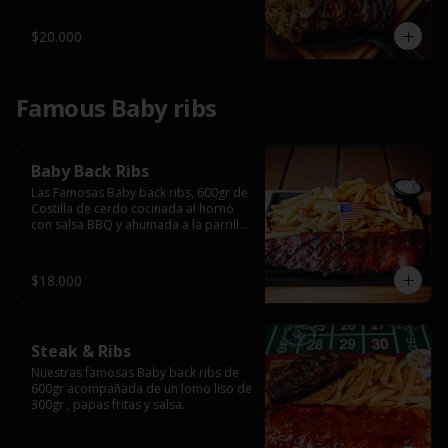
$20.000
Famous Baby ribs
Baby Back Ribs
Las Famosas Baby back ribs, 600gr de 
Costilla de cerdo cocinada al horno 
con salsa BBQ y ahumada a la parrilla 
acompañada de papas fritas.
$18.000
Steak & Ribs
Nuestras famosas Baby back ribs de 
600gr acompañada de un lomo liso de 
300gr , papas fritas y salsa.