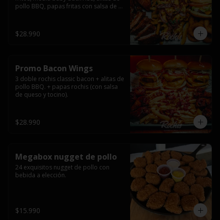
pollo BBQ, papas fritas con salsa de 
queso y tocino ahumado y salsas.
$28.990
Promo Bacon Wings
3 doble rochis classic bacon + alitas de 
pollo BBQ. + papas rochis (con salsa 
de queso y tocino).
$28.990
Megabox nugget de pollo
24 exquisitos nugget de pollo con 
bebida a elección.
$15.990