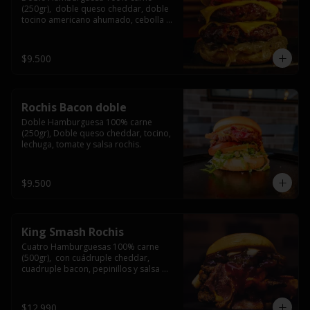
(250gr),  doble queso cheddar, doble 
tocino americano ahumado, cebolla 
caramelizada y salsa barbacoa.
$9.500
Rochis Bacon doble
Doble Hamburguesa 100% carne 
(250gr), Doble queso cheddar, tocino, 
lechuga, tomate y salsa rochis.
$9.500
King Smash Rochis
Cuatro Hamburguesas 100% carne 
(500gr),  con cuádruple cheddar, 
cuadruple bacon, pepinillos y salsa 
rochis.
$12.990