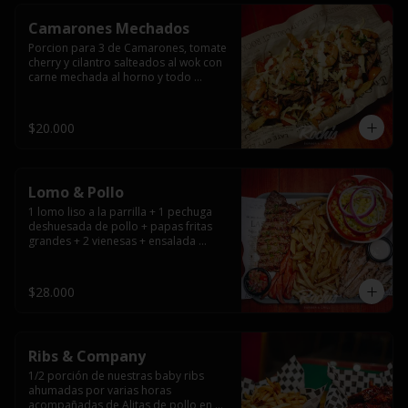
Camarones Mechados
Porcion para 3 de Camarones, tomate 
cherry y cilantro salteados al wok con 
carne mechada al horno y todo 
cubierto con queso mantecoso 
fundido sobre papas fritas y mayo 
casera.
$20.000
Lomo & Pollo
1 lomo liso a la parrilla + 1 pechuga 
deshuesada de pollo + papas fritas 
grandes + 2 vienesas + ensalada 
surtida + pebre + salsas
$28.000
Ribs & Company
1/2 porción de nuestras baby ribs 
ahumadas por varias horas 
acompañadas de Alitas de pollo en 