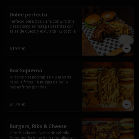
Doble perfecto
Perfecto para dos viene con 2 rochis 
classic simples mas papas fritas con 
salsa de queso y exquisita 1/2 costilla 
baby back ribs.
$19.990
Box Supremo
4 rochis classic simples + 8 aros de 
cebolla fritos + 8 nugget de pollo + 
papas fritas grandes.
$27.990
Burgers, Ribs & Cheese
2 Rochis classic, 8 aros de cebolla 
fritos, media baby back ribs, alitas de 