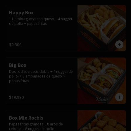
Happy Box
1 Hamburguesa con queso + 4 nugget 
de pollo + papas fritas
$9.500
Big Box
Dos rochis classic doble + 4 nugget de 
pollo  + 3 empanadas de queso + 
papas fritas
$19.990
Box Mix Rochis
Papas fritas grandes + 8 aros de 
cebolla + 8 nugget de pollo