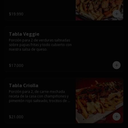
papas fritas y dos huevos fritos.
$19.990
Tabla Veggie
Porción para 2 de verduras salteadas 
sobre papas fritas y todo cubierto con 
nuestra salsa de queso.
$17.000
Tabla Criolla
Porción para 2, de carne mechada 
receta de la casa con champiñones y 
pimentón rojo salteado, trocitos de 
tocino laminado y todo cubierto de 
salsa de queso sobre una base de 
papas fritas.
$21.000