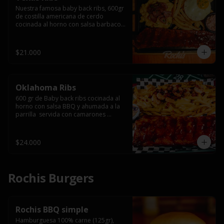
Nuestra famosa baby back ribs, 600gr 
de costilla americana de cerdo 
cocinada al horno con salsa barbacoa 
y ahumada a la parrilla, servida con 
macarrones en salsa de queso y 
tocino ahumado laminado, papas 
$21.000
fritas  y un huevo frito.
Oklahoma Ribs
600 gr de Baby back ribs cocinada al 
horno con salsa BBQ y ahumada a la 
parrilla  servida con camarones 
grillados, papas fritas, salsa de queso 
y tocino crispy.
$24.000
Rochis Burgers
Rochis BBQ simple
Hamburguesa 100% carne (125gr), 