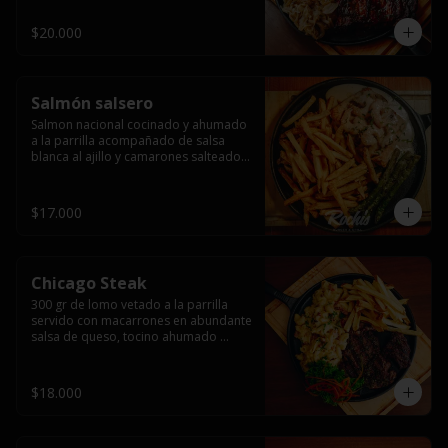
$20.000
Salmón salsero
Salmon nacional cocinado y ahumado 
a la parrilla acompañado de salsa 
blanca al ajillo y camarones salteados,  
espárragos grillados y papas fritas, 
pebre, y salsas.
$17.000
Chicago Steak
300 gr de lomo vetado a la parrilla 
servido con macarrones en abundante 
salsa de queso, tocino ahumado 
laminado y champiñones grillados con 
papas fritas, pebre y salsas..
$18.000