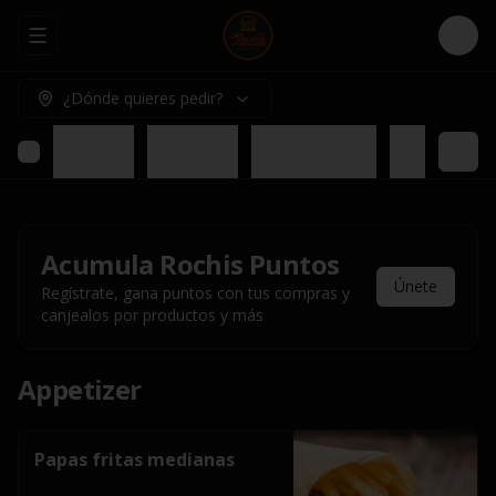
Abrir menu de navegación
Logi
¿Dónde quieres pedir?
Appetizer
Rochis Box
Para compartir
Nuestros pl
Acumula
Rochis Puntos
Únete
Regístrate, gana puntos con tus compras y
canjealos por productos y más
Appetizer
Papas fritas medianas