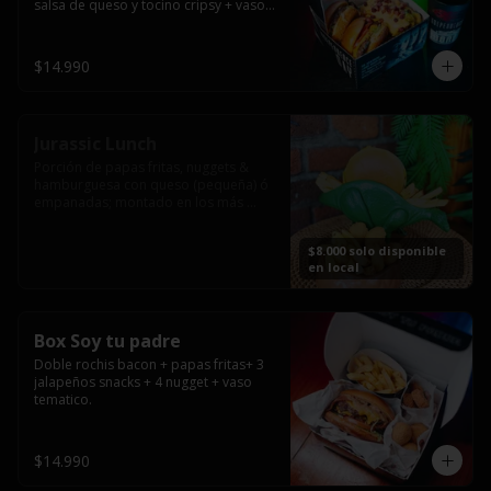
salsa de queso y tocino cripsy + vaso 
tematico de regalo.
$14.990
Jurassic Lunch
Porción de papas fritas, nuggets & 
hamburguesa con queso (pequeña) ó 
empanadas; montado en los más 
prehistóricos dinosaurios que 
acompañaran tu comida.

$8.000 solo disponible
**PRODUCTO DISPONIBLE PARA 
en local
CONSUMO EN EL LOCAL.
Box Soy tu padre
Doble rochis bacon + papas fritas+ 3 
jalapeños snacks + 4 nugget + vaso 
tematico.
$14.990