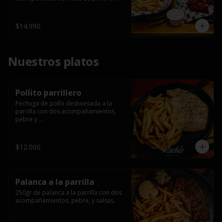
salsa bbq casera con porción de 
papas fritas.
$14.990
Nuestros platos
Pollito parrillero
Pechuga de pollo deshuesada a la 
parrilla con dos acompañamientos, 
pebre y 

 salsas.
$12.000
Palanca a la parrilla
250gr de palanca a la parrilla con dos 
acompañamientos, pebre, y salsas.