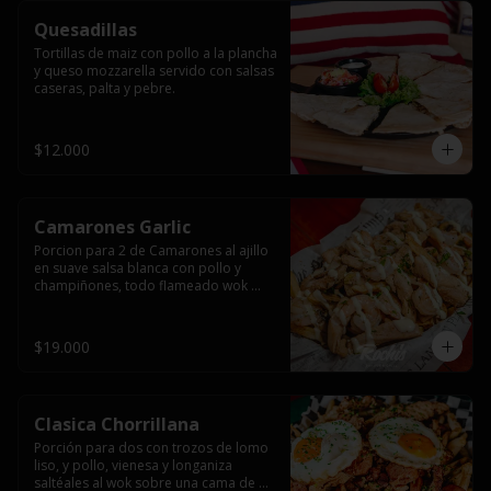
Quesadillas
Tortillas de maiz con pollo a la plancha 
y queso mozzarella servido con salsas  
caseras, palta y pebre.
$12.000
Camarones Garlic
Porcion para 2 de Camarones al ajillo 
en suave salsa blanca con pollo y 
champiñones, todo flameado wok 
sobre papas fritas grandes y 
mayonesa de ajo.
$19.000
Clasica Chorrillana
Porción para dos con trozos de lomo 
liso, y pollo, vienesa y longaniza 
saltéales al wok sobre una cama de 