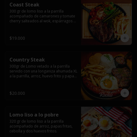
Coast Steak
300 gr de lomo liso a la parrilla 
acompañado de camarones y tomate 
cherry salteados al wok, espárragos 
grillados, papas fritas, pebre y salsas.
$19.000
Country Steak
300gr de Lomo vetado a la parrilla 
servido con una longaniza ahumada XL 
a la parrilla, arroz, huevo frito y papas 
fritas.
$20.000
Lomo liso a lo pobre
320 gr de lomo liso a la parrilla 
acompañado de arroz, papas fritas, 
cebolla y dos huevos fritos.