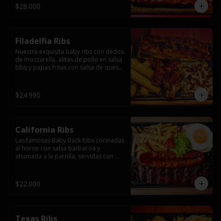
$28.000
Filadelfia Ribs
Nuestra exquisita baby ribs con dedos 
de mozzarella, alitas de pollo en salsa 
bbq y papas fritas con salsa de queso 
y tocino.
$24.990
California Ribs
Las famosas Baby Back Ribs cocinadas 
al horno con salsa barbacoa y 
ahumada a la parrilla, servidas con 
papas fritas, huevo y una longaniza 
ahumada XL a la parrilla.
$22.000
Texas Ribs