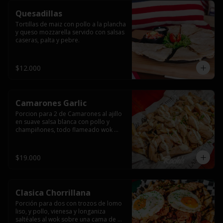
Quesadillas
Tortillas de maiz con pollo a la plancha 
y queso mozzarella servido con salsas  
caseras, palta y pebre.
$12.000
Camarones Garlic
Porcion para 2 de Camarones al ajillo 
en suave salsa blanca con pollo y 
champiñones, todo flameado wok 
sobre papas fritas grandes y 
mayonesa de ajo.
$19.000
Clasica Chorrillana
Porción para dos con trozos de lomo 
liso, y pollo, vienesa y longaniza 
saltéales al wok sobre una cama de 