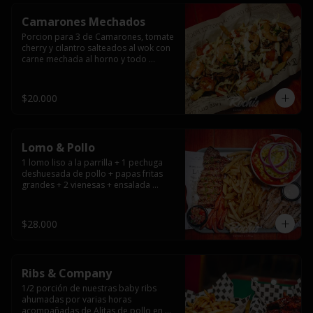
Camarones Mechados
Porcion para 3 de Camarones, tomate 
cherry y cilantro salteados al wok con 
carne mechada al horno y todo 
cubierto con queso mantecoso 
fundido sobre papas fritas y mayo 
casera.
$20.000
Lomo & Pollo
1 lomo liso a la parrilla + 1 pechuga 
deshuesada de pollo + papas fritas 
grandes + 2 vienesas + ensalada 
surtida + pebre + salsas
$28.000
Ribs & Company
1/2 porción de nuestras baby ribs 
ahumadas por varias horas 
acompañadas de Alitas de pollo en 