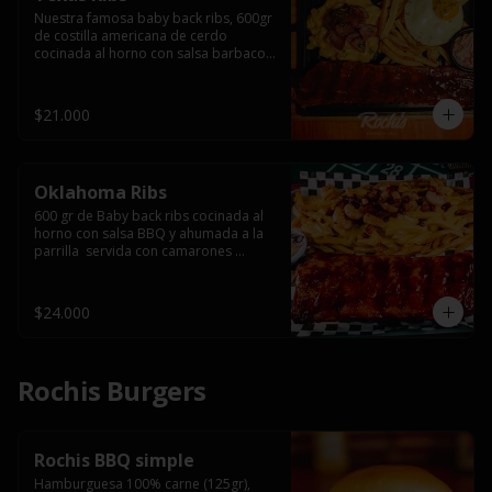
Nuestra famosa baby back ribs, 600gr 
de costilla americana de cerdo 
cocinada al horno con salsa barbacoa 
y ahumada a la parrilla, servida con 
macarrones en salsa de queso y 
tocino ahumado laminado, papas 
$21.000
fritas  y un huevo frito.
Oklahoma Ribs
600 gr de Baby back ribs cocinada al 
horno con salsa BBQ y ahumada a la 
parrilla  servida con camarones 
grillados, papas fritas, salsa de queso 
y tocino crispy.
$24.000
Rochis Burgers
Rochis BBQ simple
Hamburguesa 100% carne (125gr), 