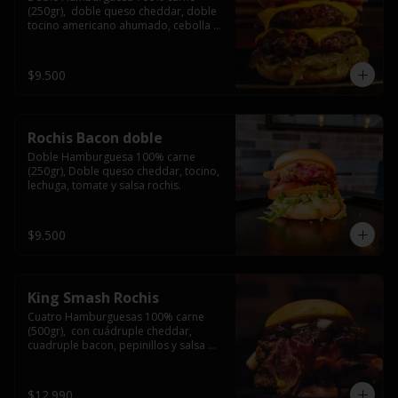
(250gr),  doble queso cheddar, doble 
tocino americano ahumado, cebolla 
caramelizada y salsa barbacoa.
$9.500
Rochis Bacon doble
Doble Hamburguesa 100% carne 
(250gr), Doble queso cheddar, tocino, 
lechuga, tomate y salsa rochis.
$9.500
King Smash Rochis
Cuatro Hamburguesas 100% carne 
(500gr),  con cuádruple cheddar, 
cuadruple bacon, pepinillos y salsa 
rochis.
$12.990