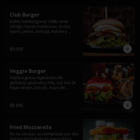
Club Burger
Doble hamburguesa 100% carne 
(250gr), Queso mantecoso, tocino, 
huevo, jamon, lechuga, tomate y 
mayonesa, acompañado de papas 
fritas.
$9.500
Veggie Burger
Hamburguesa vegetariana de 
garbanzo apanada y frita, con mix de 
hojas verdes, tomate, mayo de 
yogurth natural acompañado de 
papas fritas.
$8.990
Fried Mozzarella
No va con pan, se reemplazan por dos 
quesos mozzarella en panco fritos, 