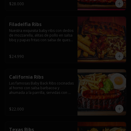
$28.000
Filadelfia Ribs
Nuestra exquisita baby ribs con dedos 
de mozzarella, alitas de pollo en salsa 
bbq y papas fritas con salsa de queso 
y tocino.
$24.990
California Ribs
Las famosas Baby Back Ribs cocinadas 
al horno con salsa barbacoa y 
ahumada a la parrilla, servidas con 
papas fritas, huevo y una longaniza 
ahumada XL a la parrilla.
$22.000
Texas Ribs