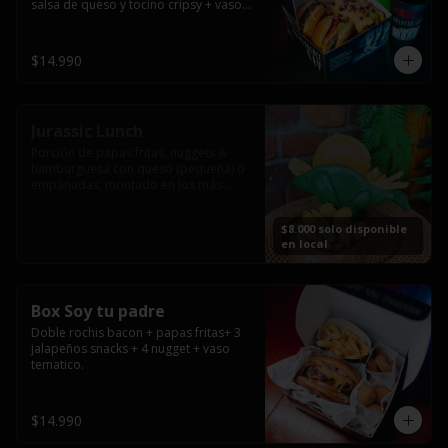
salsa de queso y tocino cripsy + vaso 
tematico de regalo.
$14.990
Jurassic Lunch
Porción de papas fritas, nuggets & 
hamburguesa con queso (pequeña) ó 
empanadas; montado en los más 
prehistóricos dinosaurios que 
acompañaran tu comida.

$8.000 solo disponible
**PRODUCTO DISPONIBLE PARA 
en local
CONSUMO EN EL LOCAL.
Box Soy tu padre
Doble rochis bacon + papas fritas+ 3 
jalapeños snacks + 4 nugget + vaso 
tematico.
$14.990