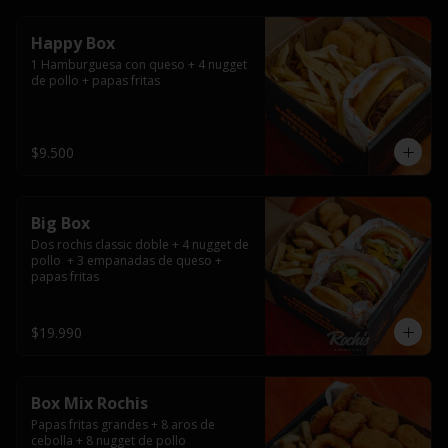
Happy Box
1 Hamburguesa con queso + 4 nugget 
de pollo + papas fritas
$9.500
Big Box
Dos rochis classic doble + 4 nugget de 
pollo  + 3 empanadas de queso + 
papas fritas
$19.990
Box Mix Rochis
Papas fritas grandes + 8 aros de 
cebolla + 8 nugget de pollo