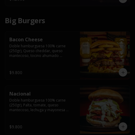
Big Burgers
Bacon Cheese
Doble hamburguesa 100% carne 
(250gr), Queso cheddar, queso 
mantecoso, tocino ahumado 
americano, cebolla caramelizada, aros 
de cebolla fritos y salsa BBQ en pan 
brioche y acompañado de papas 
$9.800
fritas.
Nacional
Doble hamburguesa 100% carne 
(250gr), Palta, tomate, queso 
mantecoso, lechuga y mayonesa 
casera y papa hilo, acompañado de 
papas fritas.
$9.800