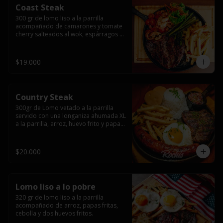
Coast Steak
300 gr de lomo liso a la parrilla 
acompañado de camarones y tomate 
cherry salteados al wok, espárragos 
grillados, papas fritas, pebre y salsas.
$19.000
Country Steak
300gr de Lomo vetado a la parrilla 
servido con una longaniza ahumada XL 
a la parrilla, arroz, huevo frito y papas 
fritas.
$20.000
Lomo liso a lo pobre
320 gr de lomo liso a la parrilla 
acompañado de arroz, papas fritas, 
cebolla y dos huevos fritos.