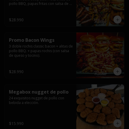
pollo BBQ, papas fritas con salsa de 
queso y tocino ahumado y salsas.
$28.990
Promo Bacon Wings
3 doble rochis classic bacon + alitas de 
pollo BBQ. + papas rochis (con salsa 
de queso y tocino).
$28.990
Megabox nugget de pollo
24 exquisitos nugget de pollo con 
bebida a elección.
$15.990