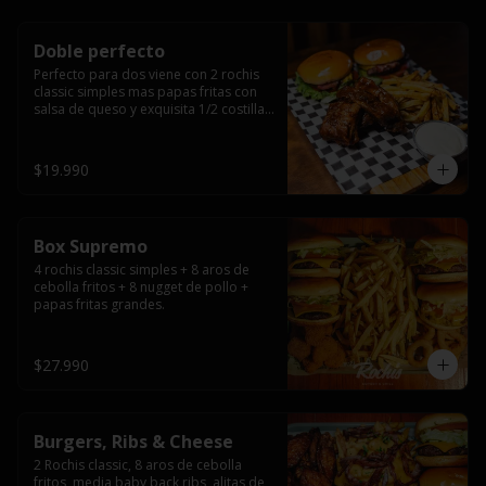
Doble perfecto
Perfecto para dos viene con 2 rochis 
classic simples mas papas fritas con 
salsa de queso y exquisita 1/2 costilla 
baby back ribs.
$19.990
Box Supremo
4 rochis classic simples + 8 aros de 
cebolla fritos + 8 nugget de pollo + 
papas fritas grandes.
$27.990
Burgers, Ribs & Cheese
2 Rochis classic, 8 aros de cebolla 
fritos, media baby back ribs, alitas de 