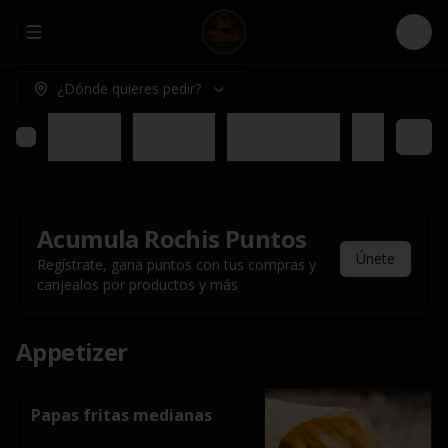
Abrir menu de navegación
Logi
¿Dónde quieres pedir?
Appetizer
Rochis Box
Para compartir
Nuestros pl
Acumula
Rochis Puntos
Únete
Regístrate, gana puntos con tus compras y
canjealos por productos y más
Appetizer
Papas fritas medianas