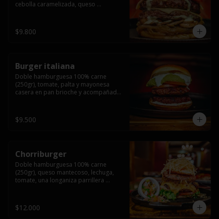
cebolla caramelizada, queso 
mantecoso, tomate y salsa verde en 
pan brioche y acompañado de papas 
fritas.
$9.800
Burger italiana
Doble hamburguesa 100% carne 
(250gr), tomate, palta y mayonesa 
casera en pan brioche y acompañado 
de papas fritas
$9.500
Chorriburger
Doble hamburguesa 100% carne 
(250gr), queso mantecoso, lechuga, 
tomate, una longaniza parrillera 
mediana, papa hilo, huevo, pebre y 
mayonesa casera acompañado de 
papas fritas.
$12.000