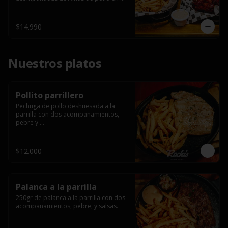
salsa bbq casera con porción de 
papas fritas.
$14.990
Nuestros platos
Pollito parrillero
Pechuga de pollo deshuesada a la 
parrilla con dos acompañamientos, 
pebre y 

 salsas.
$12.000
Palanca a la parrilla
250gr de palanca a la parrilla con dos 
acompañamientos, pebre, y salsas.