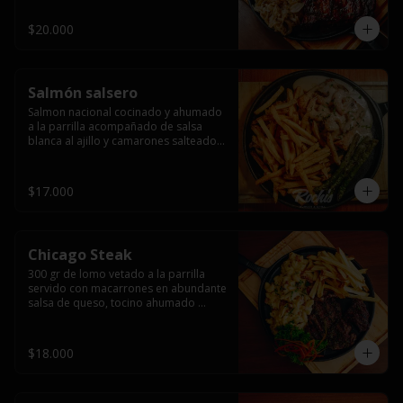
$20.000
Salmón salsero
Salmon nacional cocinado y ahumado 
a la parrilla acompañado de salsa 
blanca al ajillo y camarones salteados,  
espárragos grillados y papas fritas, 
pebre, y salsas.
$17.000
Chicago Steak
300 gr de lomo vetado a la parrilla 
servido con macarrones en abundante 
salsa de queso, tocino ahumado 
laminado y champiñones grillados con 
papas fritas, pebre y salsas..
$18.000