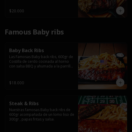
$20.000
Famous Baby ribs
Baby Back Ribs
Las Famosas Baby back ribs, 600gr de 
Costilla de cerdo cocinada al horno 
con salsa BBQ y ahumada a la parrilla 
acompañada de papas fritas.
$18.000
Steak & Ribs
Nuestras famosas Baby back ribs de 
600gr acompañada de un lomo liso de 
300gr , papas fritas y salsa.