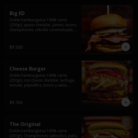
Big ED
Doble hamburguesa 100% carne 
(250gr), queso cheddar, jamon, tocino, 
champiñones, cebolla caramelizada, 
un huevo frito y salsa rochis.
$9.500
Cheese Burger
Doble hamburguesa 100% carne 
(250gr), con Queso cheddar, lechuga, 
tomate, pepinillos, tocino y salsa 
rochis.
$9.700
The Original
Doble hamburguesa 100% carne 
(250gr), Champiñones salteados, palta, 