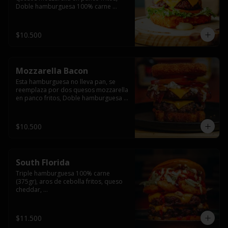
Doble hamburguesa 100% carne 
(250gr),  con queso cheddar, lechuga, 
tomate,  palta y mayo casera.
$10.500
Mozzarella Bacon
Esta hamburguesa no lleva pan, se 
reemplaza por dos quesos mozzarella 
en panco fritos, Doble hamburguesa 
100% carne (250gr), queso cheddar, 
tocino ahumado, lechuga, tomate y 
salsa BBQ acompañado de papas 
$10.500
fritas.
South Florida
Triple hamburguesa 100% carne 
(375gr), aros de cebolla fritos, queso 
cheddar, 

lechuga, tomate, jalapeños, mayonesa 
casera y salsa picante.
$11.500