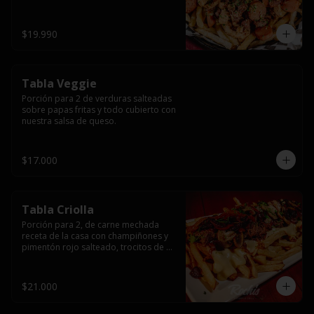
papas fritas y dos huevos fritos.
$19.990
Tabla Veggie
Porción para 2 de verduras salteadas 
sobre papas fritas y todo cubierto con 
nuestra salsa de queso.
$17.000
Tabla Criolla
Porción para 2, de carne mechada 
receta de la casa con champiñones y 
pimentón rojo salteado, trocitos de 
tocino laminado y todo cubierto de 
salsa de queso sobre una base de 
papas fritas.
$21.000