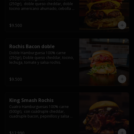
(250gr),  doble queso cheddar, doble 
tocino americano ahumado, cebolla 
caramelizada y salsa barbacoa.
$9.500
Rochis Bacon doble
Doble Hamburguesa 100% carne 
(250gr), Doble queso cheddar, tocino, 
lechuga, tomate y salsa rochis.
$9.500
King Smash Rochis
Cuatro Hamburguesas 100% carne 
(500gr),  con cuádruple cheddar, 
cuadruple bacon, pepinillos y salsa 
rochis.
$12.990