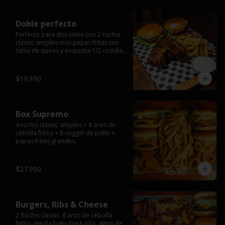
Doble perfecto
Perfecto para dos viene con 2 rochis 
classic simples mas papas fritas con 
salsa de queso y exquisita 1/2 costilla 
baby back ribs.
$19.990
Box Supremo
4 rochis classic simples + 8 aros de 
cebolla fritos + 8 nugget de pollo + 
papas fritas grandes.
$27.990
Burgers, Ribs & Cheese
2 Rochis classic, 8 aros de cebolla 
fritos, media baby back ribs, alitas de 