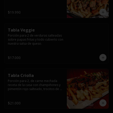
papas fritas y dos huevos fritos.
$19.990
Tabla Veggie
Porción para 2 de verduras salteadas 
sobre papas fritas y todo cubierto con 
nuestra salsa de queso.
$17.000
Tabla Criolla
Porción para 2, de carne mechada 
receta de la casa con champiñones y 
pimentón rojo salteado, trocitos de 
tocino laminado y todo cubierto de 
salsa de queso sobre una base de 
papas fritas.
$21.000