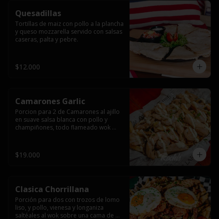
Quesadillas
Tortillas de maiz con pollo a la plancha 
y queso mozzarella servido con salsas  
caseras, palta y pebre.
$12.000
Camarones Garlic
Porcion para 2 de Camarones al ajillo 
en suave salsa blanca con pollo y 
champiñones, todo flameado wok 
sobre papas fritas grandes y 
mayonesa de ajo.
$19.000
Clasica Chorrillana
Porción para dos con trozos de lomo 
liso, y pollo, vienesa y longaniza 
saltéales al wok sobre una cama de 