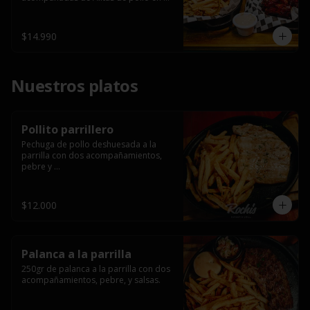
salsa bbq casera con porción de 
papas fritas.
$14.990
Nuestros platos
Pollito parrillero
Pechuga de pollo deshuesada a la 
parrilla con dos acompañamientos, 
pebre y 

 salsas.
$12.000
Palanca a la parrilla
250gr de palanca a la parrilla con dos 
acompañamientos, pebre, y salsas.