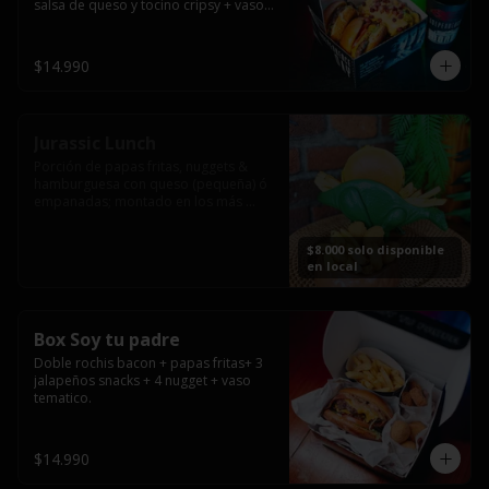
salsa de queso y tocino cripsy + vaso 
tematico de regalo.
$14.990
Jurassic Lunch
Porción de papas fritas, nuggets & 
hamburguesa con queso (pequeña) ó 
empanadas; montado en los más 
prehistóricos dinosaurios que 
acompañaran tu comida.

$8.000 solo disponible
**PRODUCTO DISPONIBLE PARA 
en local
CONSUMO EN EL LOCAL.
Box Soy tu padre
Doble rochis bacon + papas fritas+ 3 
jalapeños snacks + 4 nugget + vaso 
tematico.
$14.990