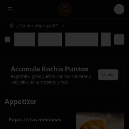
Abrir menu de navegación
Logi
¿Dónde quieres pedir?
Appetizer
Rochis Box
Para compartir
Nuestros pl
Acumula
Rochis Puntos
Únete
Regístrate, gana puntos con tus compras y
canjealos por productos y más
Appetizer
Papas fritas medianas