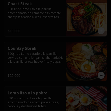
Coast Steak
300 gr de lomo liso a la parrilla 
acompañado de camarones y tomate 
cherry salteados al wok, espárragos 
grillados, papas fritas, pebre y salsas.
$19.000
Country Steak
300gr de Lomo vetado a la parrilla 
servido con una longaniza ahumada XL 
a la parrilla, arroz, huevo frito y papas 
fritas.
$20.000
Lomo liso a lo pobre
320 gr de lomo liso a la parrilla 
acompañado de arroz, papas fritas, 
cebolla y dos huevos fritos.