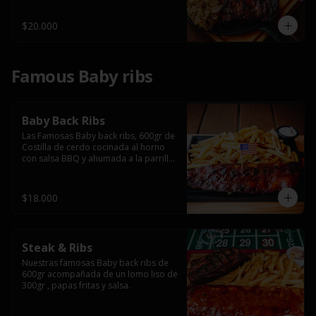
$20.000
Famous Baby ribs
Baby Back Ribs
Las Famosas Baby back ribs, 600gr de 
Costilla de cerdo cocinada al horno 
con salsa BBQ y ahumada a la parrilla 
acompañada de papas fritas.
$18.000
Steak & Ribs
Nuestras famosas Baby back ribs de 
600gr acompañada de un lomo liso de 
300gr , papas fritas y salsa.