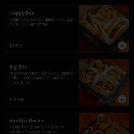
Happy Box
1 Hamburguesa con queso + 4 nugget 
de pollo + papas fritas
$9.500
Big Box
Dos rochis classic doble + 4 nugget de 
pollo  + 3 empanadas de queso + 
papas fritas
$19.990
Box Mix Rochis
Papas fritas grandes + 8 aros de 
cebolla + 8 nugget de pollo