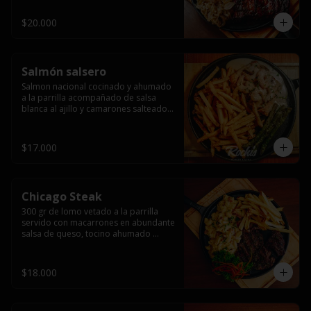
$20.000
Salmón salsero
Salmon nacional cocinado y ahumado 
a la parrilla acompañado de salsa 
blanca al ajillo y camarones salteados,  
espárragos grillados y papas fritas, 
pebre, y salsas.
$17.000
Chicago Steak
300 gr de lomo vetado a la parrilla 
servido con macarrones en abundante 
salsa de queso, tocino ahumado 
laminado y champiñones grillados con 
papas fritas, pebre y salsas..
$18.000