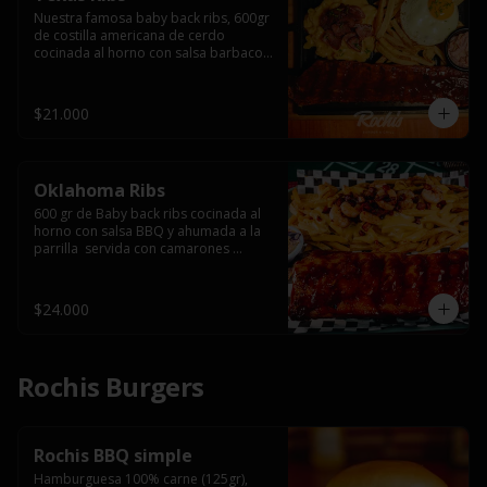
Nuestra famosa baby back ribs, 600gr 
de costilla americana de cerdo 
cocinada al horno con salsa barbacoa 
y ahumada a la parrilla, servida con 
macarrones en salsa de queso y 
tocino ahumado laminado, papas 
$21.000
fritas  y un huevo frito.
Oklahoma Ribs
600 gr de Baby back ribs cocinada al 
horno con salsa BBQ y ahumada a la 
parrilla  servida con camarones 
grillados, papas fritas, salsa de queso 
y tocino crispy.
$24.000
Rochis Burgers
Rochis BBQ simple
Hamburguesa 100% carne (125gr), 