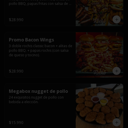
pollo BBQ, papas fritas con salsa de 
queso y tocino ahumado y salsas.
$28.990
Promo Bacon Wings
3 doble rochis classic bacon + alitas de 
pollo BBQ. + papas rochis (con salsa 
de queso y tocino).
$28.990
Megabox nugget de pollo
24 exquisitos nugget de pollo con 
bebida a elección.
$15.990