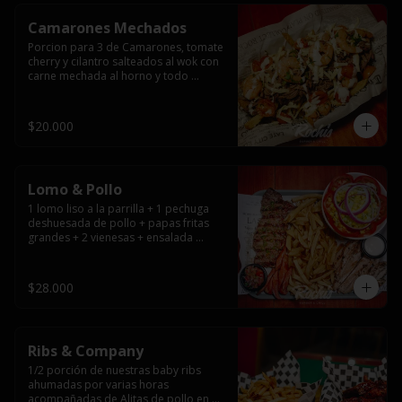
Camarones Mechados
Porcion para 3 de Camarones, tomate 
cherry y cilantro salteados al wok con 
carne mechada al horno y todo 
cubierto con queso mantecoso 
fundido sobre papas fritas y mayo 
casera.
$20.000
Lomo & Pollo
1 lomo liso a la parrilla + 1 pechuga 
deshuesada de pollo + papas fritas 
grandes + 2 vienesas + ensalada 
surtida + pebre + salsas
$28.000
Ribs & Company
1/2 porción de nuestras baby ribs 
ahumadas por varias horas 
acompañadas de Alitas de pollo en 