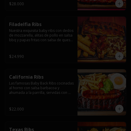
$28.000
Filadelfia Ribs
Nuestra exquisita baby ribs con dedos 
de mozzarella, alitas de pollo en salsa 
bbq y papas fritas con salsa de queso 
y tocino.
$24.990
California Ribs
Las famosas Baby Back Ribs cocinadas 
al horno con salsa barbacoa y 
ahumada a la parrilla, servidas con 
papas fritas, huevo y una longaniza 
ahumada XL a la parrilla.
$22.000
Texas Ribs