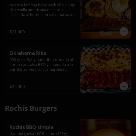
Nuestra famosa baby back ribs, 600gr 
de costilla americana de cerdo 
cocinada al horno con salsa barbacoa 
y ahumada a la parrilla, servida con 
macarrones en salsa de queso y 
tocino ahumado laminado, papas 
$21.000
fritas  y un huevo frito.
Oklahoma Ribs
600 gr de Baby back ribs cocinada al 
horno con salsa BBQ y ahumada a la 
parrilla  servida con camarones 
grillados, papas fritas, salsa de queso 
y tocino crispy.
$24.000
Rochis Burgers
Rochis BBQ simple
Hamburguesa 100% carne (125gr), 