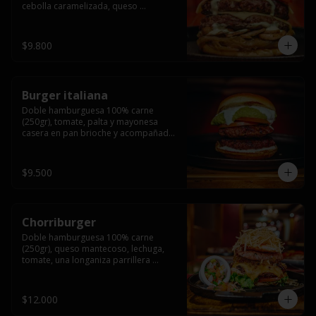
cebolla caramelizada, queso 
mantecoso, tomate y salsa verde en 
pan brioche y acompañado de papas 
fritas.
$9.800
Burger italiana
Doble hamburguesa 100% carne 
(250gr), tomate, palta y mayonesa 
casera en pan brioche y acompañado 
de papas fritas
$9.500
Chorriburger
Doble hamburguesa 100% carne 
(250gr), queso mantecoso, lechuga, 
tomate, una longaniza parrillera 
mediana, papa hilo, huevo, pebre y 
mayonesa casera acompañado de 
papas fritas.
$12.000