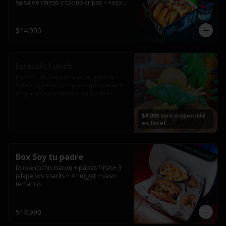
salsa de queso y tocino cripsy + vaso 
tematico de regalo.
$14.990
Jurassic Lunch
Porción de papas fritas, nuggets & 
hamburguesa con queso (pequeña) ó 
empanadas; montado en los más 
prehistóricos dinosaurios que 
acompañaran tu comida.

$8.000 solo disponible
**PRODUCTO DISPONIBLE PARA 
en local
CONSUMO EN EL LOCAL.
Box Soy tu padre
Doble rochis bacon + papas fritas+ 3 
jalapeños snacks + 4 nugget + vaso 
tematico.
$14.990