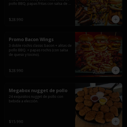
pollo BBQ, papas fritas con salsa de 
queso y tocino ahumado y salsas.
$28.990
Promo Bacon Wings
3 doble rochis classic bacon + alitas de 
pollo BBQ. + papas rochis (con salsa 
de queso y tocino).
$28.990
Megabox nugget de pollo
24 exquisitos nugget de pollo con 
bebida a elección.
$15.990