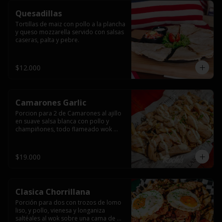
Quesadillas
Tortillas de maiz con pollo a la plancha 
y queso mozzarella servido con salsas  
caseras, palta y pebre.
$12.000
Camarones Garlic
Porcion para 2 de Camarones al ajillo 
en suave salsa blanca con pollo y 
champiñones, todo flameado wok 
sobre papas fritas grandes y 
mayonesa de ajo.
$19.000
Clasica Chorrillana
Porción para dos con trozos de lomo 
liso, y pollo, vienesa y longaniza 
saltéales al wok sobre una cama de 