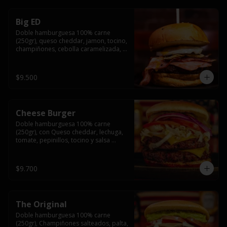
Big ED
Doble hamburguesa 100% carne 
(250gr), queso cheddar, jamon, tocino, 
champiñones, cebolla caramelizada, 
un huevo frito y salsa rochis.
$9.500
Cheese Burger
Doble hamburguesa 100% carne 
(250gr), con Queso cheddar, lechuga, 
tomate, pepinillos, tocino y salsa 
rochis.
$9.700
The Original
Doble hamburguesa 100% carne 
(250gr), Champiñones salteados, palta, 