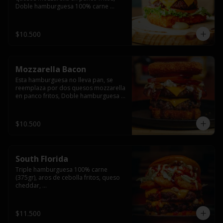
Doble hamburguesa 100% carne 
(250gr),  con queso cheddar, lechuga, 
tomate,  palta y mayo casera.
$10.500
Mozzarella Bacon
Esta hamburguesa no lleva pan, se 
reemplaza por dos quesos mozzarella 
en panco fritos, Doble hamburguesa 
100% carne (250gr), queso cheddar, 
tocino ahumado, lechuga, tomate y 
salsa BBQ acompañado de papas 
$10.500
fritas.
South Florida
Triple hamburguesa 100% carne 
(375gr), aros de cebolla fritos, queso 
cheddar, 

lechuga, tomate, jalapeños, mayonesa 
casera y salsa picante.
$11.500