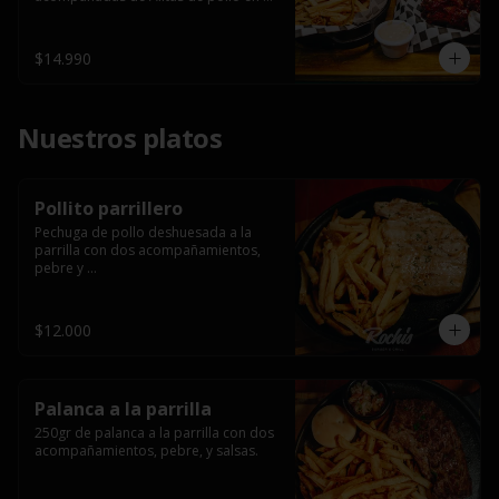
salsa bbq casera con porción de 
papas fritas.
$14.990
Nuestros platos
Pollito parrillero
Pechuga de pollo deshuesada a la 
parrilla con dos acompañamientos, 
pebre y 

 salsas.
$12.000
Palanca a la parrilla
250gr de palanca a la parrilla con dos 
acompañamientos, pebre, y salsas.