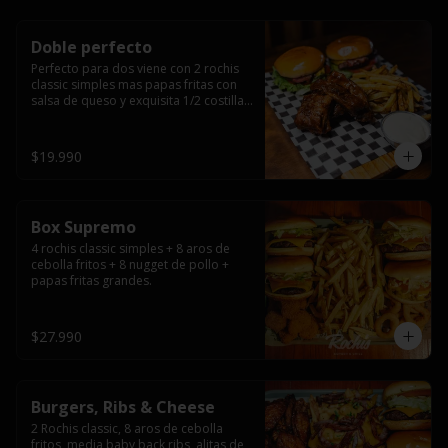
Doble perfecto
Perfecto para dos viene con 2 rochis 
classic simples mas papas fritas con 
salsa de queso y exquisita 1/2 costilla 
baby back ribs.
$19.990
Box Supremo
4 rochis classic simples + 8 aros de 
cebolla fritos + 8 nugget de pollo + 
papas fritas grandes.
$27.990
Burgers, Ribs & Cheese
2 Rochis classic, 8 aros de cebolla 
fritos, media baby back ribs, alitas de 