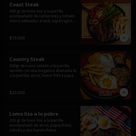
Coast Steak
300 gr de lomo liso a la parrilla 
acompañado de camarones y tomate 
cherry salteados al wok, espárragos 
grillados, papas fritas, pebre y salsas.
$19.000
Country Steak
300gr de Lomo vetado a la parrilla 
servido con una longaniza ahumada XL 
a la parrilla, arroz, huevo frito y papas 
fritas.
$20.000
Lomo liso a lo pobre
320 gr de lomo liso a la parrilla 
acompañado de arroz, papas fritas, 
cebolla y dos huevos fritos.