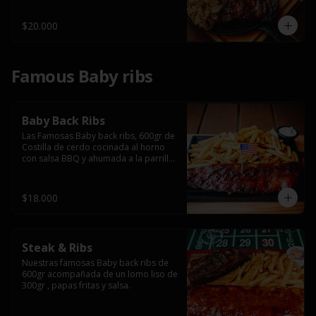
$20.000
Famous Baby ribs
Baby Back Ribs
Las Famosas Baby back ribs, 600gr de 
Costilla de cerdo cocinada al horno 
con salsa BBQ y ahumada a la parrilla 
acompañada de papas fritas.
$18.000
Steak & Ribs
Nuestras famosas Baby back ribs de 
600gr acompañada de un lomo liso de 
300gr , papas fritas y salsa.