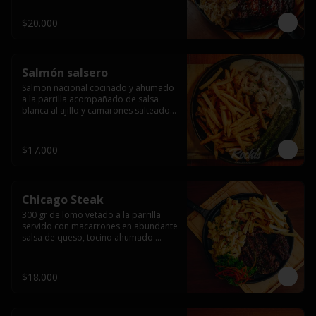
$20.000
Salmón salsero
Salmon nacional cocinado y ahumado 
a la parrilla acompañado de salsa 
blanca al ajillo y camarones salteados,  
espárragos grillados y papas fritas, 
pebre, y salsas.
$17.000
Chicago Steak
300 gr de lomo vetado a la parrilla 
servido con macarrones en abundante 
salsa de queso, tocino ahumado 
laminado y champiñones grillados con 
papas fritas, pebre y salsas..
$18.000