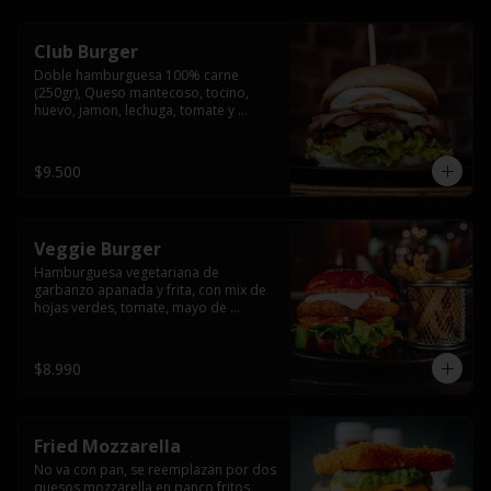
Club Burger
Doble hamburguesa 100% carne 
(250gr), Queso mantecoso, tocino, 
huevo, jamon, lechuga, tomate y 
mayonesa, acompañado de papas 
fritas.
$9.500
Veggie Burger
Hamburguesa vegetariana de 
garbanzo apanada y frita, con mix de 
hojas verdes, tomate, mayo de 
yogurth natural acompañado de 
papas fritas.
$8.990
Fried Mozzarella
No va con pan, se reemplazan por dos 
quesos mozzarella en panco fritos, 