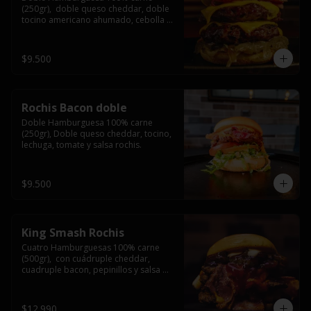
(250gr),  doble queso cheddar, doble 
tocino americano ahumado, cebolla 
caramelizada y salsa barbacoa.
$9.500
Rochis Bacon doble
Doble Hamburguesa 100% carne 
(250gr), Doble queso cheddar, tocino, 
lechuga, tomate y salsa rochis.
$9.500
King Smash Rochis
Cuatro Hamburguesas 100% carne 
(500gr),  con cuádruple cheddar, 
cuadruple bacon, pepinillos y salsa 
rochis.
$12.990