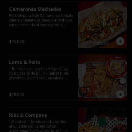
Camarones Mechados
Porcion para 3 de Camarones, tomate 
cherry y cilantro salteados al wok con 
carne mechada al horno y todo 
cubierto con queso mantecoso 
fundido sobre papas fritas y mayo 
casera.
$20.000
Lomo & Pollo
1 lomo liso a la parrilla + 1 pechuga 
deshuesada de pollo + papas fritas 
grandes + 2 vienesas + ensalada 
surtida + pebre + salsas
$28.000
Ribs & Company
1/2 porción de nuestras baby ribs 
ahumadas por varias horas 
acompañadas de Alitas de pollo en 