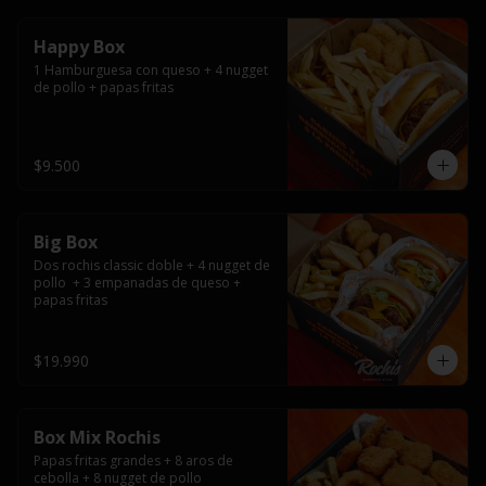
Happy Box
1 Hamburguesa con queso + 4 nugget 
de pollo + papas fritas
$9.500
Big Box
Dos rochis classic doble + 4 nugget de 
pollo  + 3 empanadas de queso + 
papas fritas
$19.990
Box Mix Rochis
Papas fritas grandes + 8 aros de 
cebolla + 8 nugget de pollo