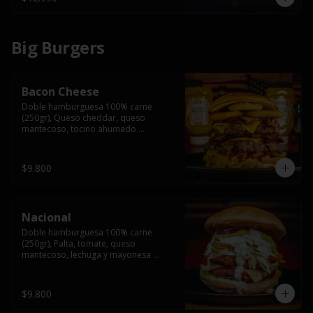
Big Burgers
Bacon Cheese
Doble hamburguesa 100% carne 
(250gr), Queso cheddar, queso 
mantecoso, tocino ahumado 
americano, cebolla caramelizada, aros 
de cebolla fritos y salsa BBQ en pan 
brioche y acompañado de papas 
$9.800
fritas.
Nacional
Doble hamburguesa 100% carne 
(250gr), Palta, tomate, queso 
mantecoso, lechuga y mayonesa 
casera y papa hilo, acompañado de 
papas fritas.
$9.800