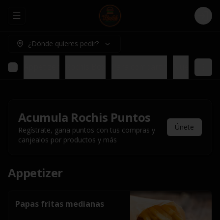
Abrir menu de navegación
Logi
¿Dónde quieres pedir?
Appetizer
Rochis Box
Para compartir
Nuestros pl
Acumula
Rochis Puntos
Únete
Regístrate, gana puntos con tus compras y
canjealos por productos y más
Appetizer
Papas fritas medianas