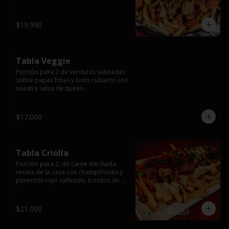
papas fritas y dos huevos fritos.
$19.990
Tabla Veggie
Porción para 2 de verduras salteadas 
sobre papas fritas y todo cubierto con 
nuestra salsa de queso.
$17.000
Tabla Criolla
Porción para 2, de carne mechada 
receta de la casa con champiñones y 
pimentón rojo salteado, trocitos de 
tocino laminado y todo cubierto de 
salsa de queso sobre una base de 
papas fritas.
$21.000