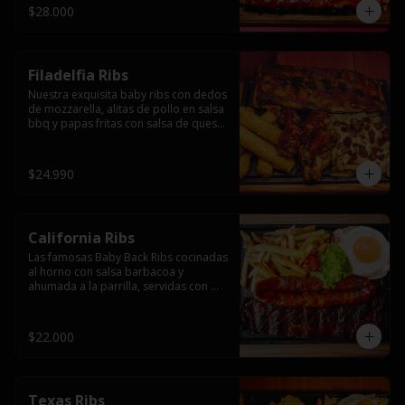
$28.000
Filadelfia Ribs
Nuestra exquisita baby ribs con dedos 
de mozzarella, alitas de pollo en salsa 
bbq y papas fritas con salsa de queso 
y tocino.
$24.990
California Ribs
Las famosas Baby Back Ribs cocinadas 
al horno con salsa barbacoa y 
ahumada a la parrilla, servidas con 
papas fritas, huevo y una longaniza 
ahumada XL a la parrilla.
$22.000
Texas Ribs