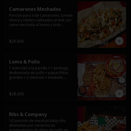
Camarones Mechados
Porcion para 3 de Camarones, tomate 
cherry y cilantro salteados al wok con 
carne mechada al horno y todo 
cubierto con queso mantecoso 
fundido sobre papas fritas y mayo 
casera.
$20.000
Lomo & Pollo
1 lomo liso a la parrilla + 1 pechuga 
deshuesada de pollo + papas fritas 
grandes + 2 vienesas + ensalada 
surtida + pebre + salsas
$28.000
Ribs & Company
1/2 porción de nuestras baby ribs 
ahumadas por varias horas 
acompañadas de Alitas de pollo en 