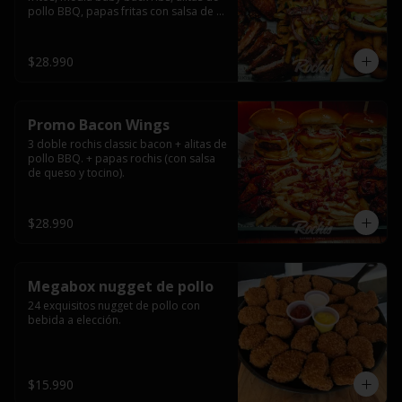
pollo BBQ, papas fritas con salsa de 
queso y tocino ahumado y salsas.
$28.990
Promo Bacon Wings
3 doble rochis classic bacon + alitas de 
pollo BBQ. + papas rochis (con salsa 
de queso y tocino).
$28.990
Megabox nugget de pollo
24 exquisitos nugget de pollo con 
bebida a elección.
$15.990