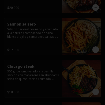
$20.000
Salmón salsero
Salmon nacional cocinado y ahumado 
a la parrilla acompañado de salsa 
blanca al ajillo y camarones salteados,  
espárragos grillados y papas fritas, 
pebre, y salsas.
$17.000
Chicago Steak
300 gr de lomo vetado a la parrilla 
servido con macarrones en abundante 
salsa de queso, tocino ahumado 
laminado y champiñones grillados con 
papas fritas, pebre y salsas..
$18.000