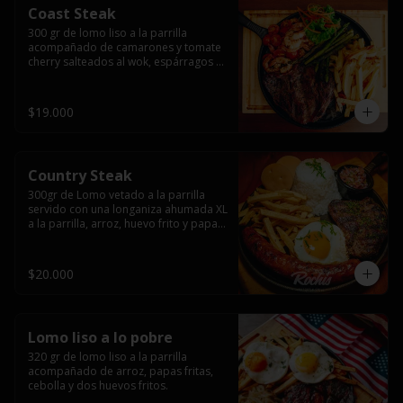
Coast Steak
300 gr de lomo liso a la parrilla 
acompañado de camarones y tomate 
cherry salteados al wok, espárragos 
grillados, papas fritas, pebre y salsas.
$19.000
Country Steak
300gr de Lomo vetado a la parrilla 
servido con una longaniza ahumada XL 
a la parrilla, arroz, huevo frito y papas 
fritas.
$20.000
Lomo liso a lo pobre
320 gr de lomo liso a la parrilla 
acompañado de arroz, papas fritas, 
cebolla y dos huevos fritos.