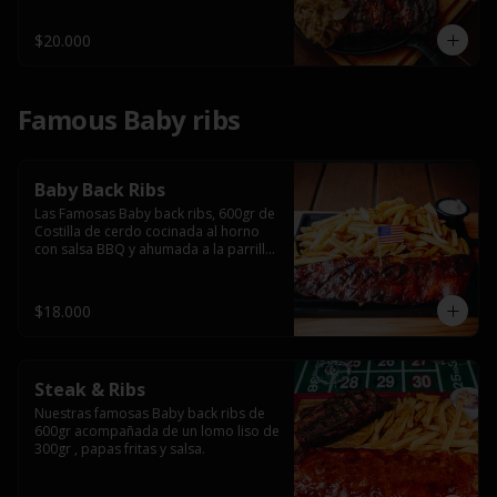
$20.000
Famous Baby ribs
Baby Back Ribs
Las Famosas Baby back ribs, 600gr de 
Costilla de cerdo cocinada al horno 
con salsa BBQ y ahumada a la parrilla 
acompañada de papas fritas.
$18.000
Steak & Ribs
Nuestras famosas Baby back ribs de 
600gr acompañada de un lomo liso de 
300gr , papas fritas y salsa.