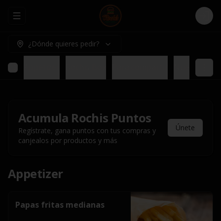
Abrir menu de navegación
Logi
¿Dónde quieres pedir?
Appetizer
Rochis Box
Para compartir
Nuestros pl
Acumula
Rochis Puntos
Únete
Regístrate, gana puntos con tus compras y
canjealos por productos y más
Appetizer
Papas fritas medianas