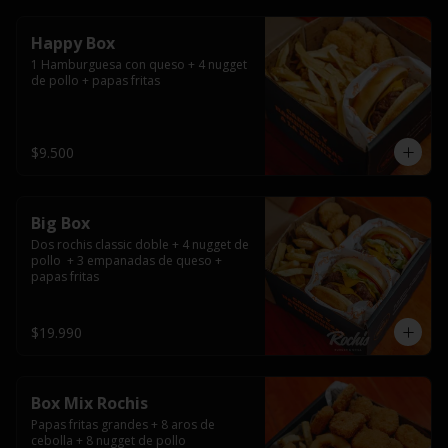
Happy Box
1 Hamburguesa con queso + 4 nugget 
de pollo + papas fritas
$9.500
Big Box
Dos rochis classic doble + 4 nugget de 
pollo  + 3 empanadas de queso + 
papas fritas
$19.990
Box Mix Rochis
Papas fritas grandes + 8 aros de 
cebolla + 8 nugget de pollo