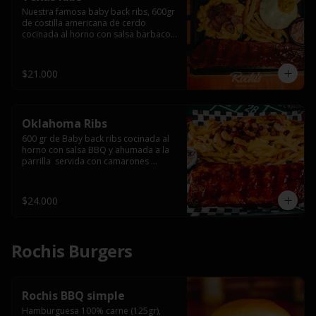
Nuestra famosa baby back ribs, 600gr 
de costilla americana de cerdo 
cocinada al horno con salsa barbacoa 
y ahumada a la parrilla, servida con 
macarrones en salsa de queso y 
tocino ahumado laminado, papas 
$21.000
fritas  y un huevo frito.
Oklahoma Ribs
600 gr de Baby back ribs cocinada al 
horno con salsa BBQ y ahumada a la 
parrilla  servida con camarones 
grillados, papas fritas, salsa de queso 
y tocino crispy.
$24.000
Rochis Burgers
Rochis BBQ simple
Hamburguesa 100% carne (125gr), 