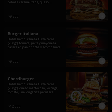
cebolla caramelizada, queso 
mantecoso, tomate y salsa verde en 
pan brioche y acompañado de papas 
fritas.
$9.800
Burger italiana
Doble hamburguesa 100% carne 
(250gr), tomate, palta y mayonesa 
casera en pan brioche y acompañado 
de papas fritas
$9.500
Chorriburger
Doble hamburguesa 100% carne 
(250gr), queso mantecoso, lechuga, 
tomate, una longaniza parrillera 
mediana, papa hilo, huevo, pebre y 
mayonesa casera acompañado de 
papas fritas.
$12.000