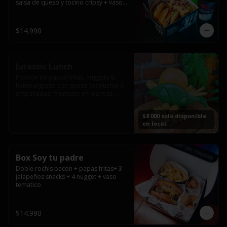
salsa de queso y tocino cripsy + vaso 
tematico de regalo.
$14.990
Jurassic Lunch
Porción de papas fritas, nuggets & 
hamburguesa con queso (pequeña) ó 
empanadas; montado en los más 
prehistóricos dinosaurios que 
acompañaran tu comida.

$8.000 solo disponible
**PRODUCTO DISPONIBLE PARA 
en local
CONSUMO EN EL LOCAL.
Box Soy tu padre
Doble rochis bacon + papas fritas+ 3 
jalapeños snacks + 4 nugget + vaso 
tematico.
$14.990