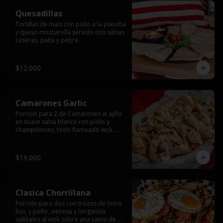
Quesadillas
Tortillas de maiz con pollo a la plancha 
y queso mozzarella servido con salsas  
caseras, palta y pebre.
$12.000
Camarones Garlic
Porcion para 2 de Camarones al ajillo 
en suave salsa blanca con pollo y 
champiñones, todo flameado wok 
sobre papas fritas grandes y 
mayonesa de ajo.
$19.000
Clasica Chorrillana
Porción para dos con trozos de lomo 
liso, y pollo, vienesa y longaniza 
saltéales al wok sobre una cama de 