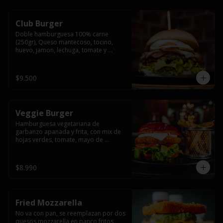
Club Burger
Doble hamburguesa 100% carne 
(250gr), Queso mantecoso, tocino, 
huevo, jamon, lechuga, tomate y 
mayonesa, acompañado de papas 
fritas.
$9.500
Veggie Burger
Hamburguesa vegetariana de 
garbanzo apanada y frita, con mix de 
hojas verdes, tomate, mayo de 
yogurth natural acompañado de 
papas fritas.
$8.990
Fried Mozzarella
No va con pan, se reemplazan por dos 
quesos mozzarella en panco fritos, 