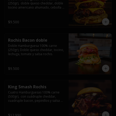
(250gr),  doble queso cheddar, doble 
tocino americano ahumado, cebolla 
caramelizada y salsa barbacoa.
$9.500
Rochis Bacon doble
Doble Hamburguesa 100% carne 
(250gr), Doble queso cheddar, tocino, 
lechuga, tomate y salsa rochis.
$9.500
King Smash Rochis
Cuatro Hamburguesas 100% carne 
(500gr),  con cuádruple cheddar, 
cuadruple bacon, pepinillos y salsa 
rochis.
$12.990