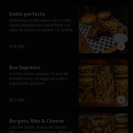
Doble perfecto
Perfecto para dos viene con 2 rochis 
classic simples mas papas fritas con 
salsa de queso y exquisita 1/2 costilla 
baby back ribs.
$19.990
Box Supremo
4 rochis classic simples + 8 aros de 
cebolla fritos + 8 nugget de pollo + 
papas fritas grandes.
$27.990
Burgers, Ribs & Cheese
2 Rochis classic, 8 aros de cebolla 
fritos, media baby back ribs, alitas de 