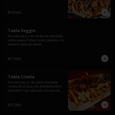
papas fritas y dos huevos fritos.
$19.990
Tabla Veggie
Porción para 2 de verduras salteadas 
sobre papas fritas y todo cubierto con 
nuestra salsa de queso.
$17.000
Tabla Criolla
Porción para 2, de carne mechada 
receta de la casa con champiñones y 
pimentón rojo salteado, trocitos de 
tocino laminado y todo cubierto de 
salsa de queso sobre una base de 
papas fritas.
$21.000