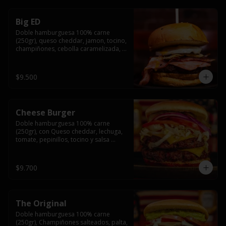
Big ED
Doble hamburguesa 100% carne 
(250gr), queso cheddar, jamon, tocino, 
champiñones, cebolla caramelizada, 
un huevo frito y salsa rochis.
$9.500
Cheese Burger
Doble hamburguesa 100% carne 
(250gr), con Queso cheddar, lechuga, 
tomate, pepinillos, tocino y salsa 
rochis.
$9.700
The Original
Doble hamburguesa 100% carne 
(250gr), Champiñones salteados, palta, 