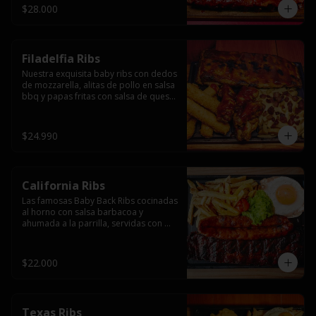
$28.000
Filadelfia Ribs
Nuestra exquisita baby ribs con dedos 
de mozzarella, alitas de pollo en salsa 
bbq y papas fritas con salsa de queso 
y tocino.
$24.990
California Ribs
Las famosas Baby Back Ribs cocinadas 
al horno con salsa barbacoa y 
ahumada a la parrilla, servidas con 
papas fritas, huevo y una longaniza 
ahumada XL a la parrilla.
$22.000
Texas Ribs