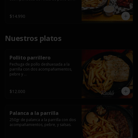
salsa bbq casera con porción de 
papas fritas.
$14.990
Nuestros platos
Pollito parrillero
Pechuga de pollo deshuesada a la 
parrilla con dos acompañamientos, 
pebre y 

 salsas.
$12.000
Palanca a la parrilla
250gr de palanca a la parrilla con dos 
acompañamientos, pebre, y salsas.