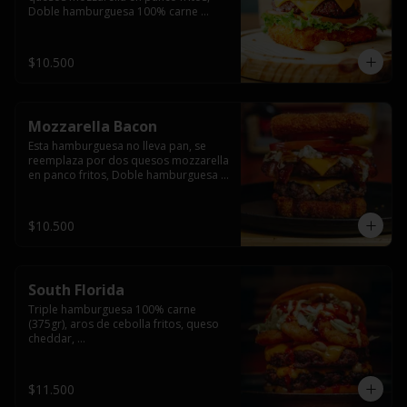
Doble hamburguesa 100% carne 
(250gr),  con queso cheddar, lechuga, 
tomate,  palta y mayo casera.
$10.500
Mozzarella Bacon
Esta hamburguesa no lleva pan, se 
reemplaza por dos quesos mozzarella 
en panco fritos, Doble hamburguesa 
100% carne (250gr), queso cheddar, 
tocino ahumado, lechuga, tomate y 
salsa BBQ acompañado de papas 
$10.500
fritas.
South Florida
Triple hamburguesa 100% carne 
(375gr), aros de cebolla fritos, queso 
cheddar, 

lechuga, tomate, jalapeños, mayonesa 
casera y salsa picante.
$11.500