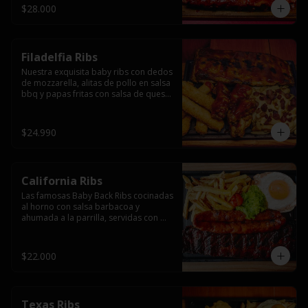
$28.000
Filadelfia Ribs
Nuestra exquisita baby ribs con dedos 
de mozzarella, alitas de pollo en salsa 
bbq y papas fritas con salsa de queso 
y tocino.
$24.990
California Ribs
Las famosas Baby Back Ribs cocinadas 
al horno con salsa barbacoa y 
ahumada a la parrilla, servidas con 
papas fritas, huevo y una longaniza 
ahumada XL a la parrilla.
$22.000
Texas Ribs