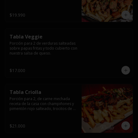
papas fritas y dos huevos fritos.
$19.990
Tabla Veggie
Porción para 2 de verduras salteadas 
sobre papas fritas y todo cubierto con 
nuestra salsa de queso.
$17.000
Tabla Criolla
Porción para 2, de carne mechada 
receta de la casa con champiñones y 
pimentón rojo salteado, trocitos de 
tocino laminado y todo cubierto de 
salsa de queso sobre una base de 
papas fritas.
$21.000