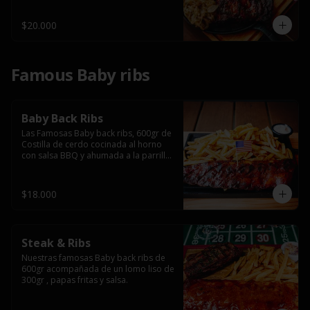
$20.000
Famous Baby ribs
Baby Back Ribs
Las Famosas Baby back ribs, 600gr de 
Costilla de cerdo cocinada al horno 
con salsa BBQ y ahumada a la parrilla 
acompañada de papas fritas.
$18.000
Steak & Ribs
Nuestras famosas Baby back ribs de 
600gr acompañada de un lomo liso de 
300gr , papas fritas y salsa.