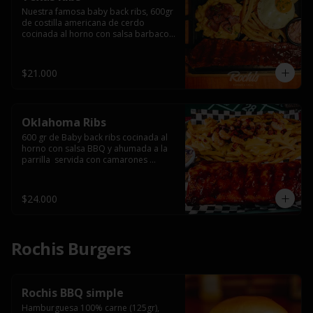
Nuestra famosa baby back ribs, 600gr 
de costilla americana de cerdo 
cocinada al horno con salsa barbacoa 
y ahumada a la parrilla, servida con 
macarrones en salsa de queso y 
tocino ahumado laminado, papas 
$21.000
fritas  y un huevo frito.
Oklahoma Ribs
600 gr de Baby back ribs cocinada al 
horno con salsa BBQ y ahumada a la 
parrilla  servida con camarones 
grillados, papas fritas, salsa de queso 
y tocino crispy.
$24.000
Rochis Burgers
Rochis BBQ simple
Hamburguesa 100% carne (125gr), 