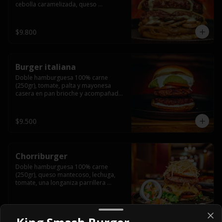
cebolla caramelizada, queso 
mantecoso, tomate y salsa verde en 
pan brioche y acompañado de papas 
fritas.
$9.800
Burger italiana
Doble hamburguesa 100% carne 
(250gr), tomate, palta y mayonesa 
casera en pan brioche y acompañado 
de papas fritas
$9.500
Chorriburger
Doble hamburguesa 100% carne 
(250gr), queso mantecoso, lechuga, 
tomate, una longaniza parrillera 
mediana, papa hilo, huevo, pebre y 
mayonesa casera acompañado de 
papas fritas.
$12.000