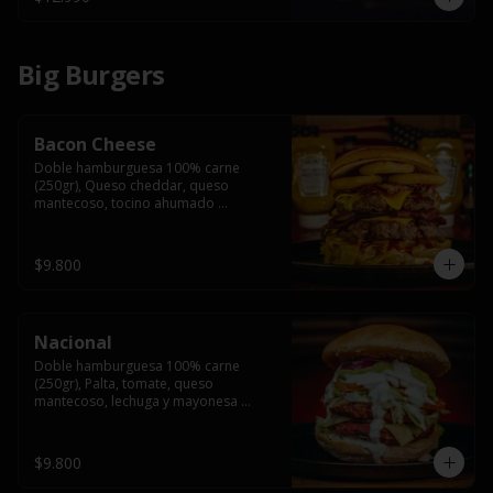
Big Burgers
Bacon Cheese
Doble hamburguesa 100% carne 
(250gr), Queso cheddar, queso 
mantecoso, tocino ahumado 
americano, cebolla caramelizada, aros 
de cebolla fritos y salsa BBQ en pan 
brioche y acompañado de papas 
$9.800
fritas.
Nacional
Doble hamburguesa 100% carne 
(250gr), Palta, tomate, queso 
mantecoso, lechuga y mayonesa 
casera y papa hilo, acompañado de 
papas fritas.
$9.800