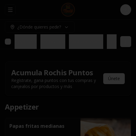
Abrir menu de navegación
Logi
¿Dónde quieres pedir?
Appetizer
Rochis Box
Para compartir
Nuestros pl
Acumula
Rochis Puntos
Únete
Regístrate, gana puntos con tus compras y
canjealos por productos y más
Appetizer
Papas fritas medianas