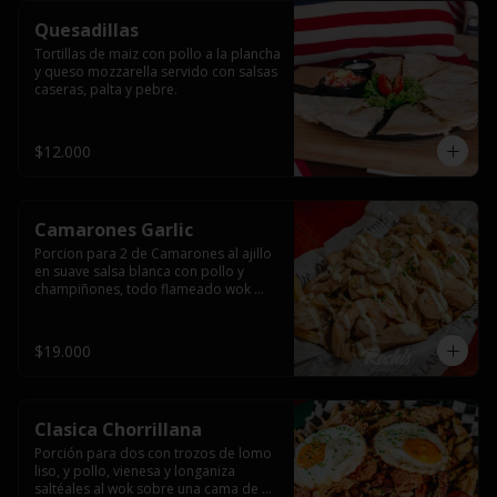
Quesadillas
Tortillas de maiz con pollo a la plancha 
y queso mozzarella servido con salsas  
caseras, palta y pebre.
$12.000
Camarones Garlic
Porcion para 2 de Camarones al ajillo 
en suave salsa blanca con pollo y 
champiñones, todo flameado wok 
sobre papas fritas grandes y 
mayonesa de ajo.
$19.000
Clasica Chorrillana
Porción para dos con trozos de lomo 
liso, y pollo, vienesa y longaniza 
saltéales al wok sobre una cama de 