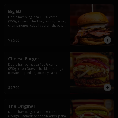
Big ED
Doble hamburguesa 100% carne 
(250gr), queso cheddar, jamon, tocino, 
champiñones, cebolla caramelizada, 
un huevo frito y salsa rochis.
$9.500
Cheese Burger
Doble hamburguesa 100% carne 
(250gr), con Queso cheddar, lechuga, 
tomate, pepinillos, tocino y salsa 
rochis.
$9.700
The Original
Doble hamburguesa 100% carne 
(250gr), Champiñones salteados, palta, 