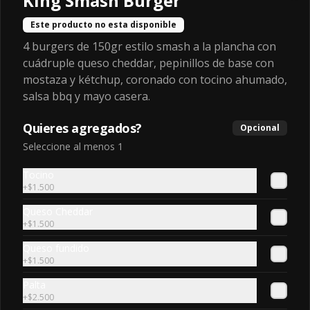
King Smash Burger
Este producto no esta disponible
Club Burger
4 burgers de 150gr estilo smash a la plancha con
Doble hamburguesa 100% carne 
(250gr), Queso mantecoso, tocino, 
cuádruple queso cheddar, pepinillos de base con
huevo, jamon, lechuga, tomate y 
mostaza y kétchup, coronado con tocino ahumado,
mayonesa, acompañado de papas 
fritas.
salsa bbq y mayo casera.
$9.500
Quieres agregados?
Opcional
Seleccione al menos 1
Veggie Burger
Hamburguesa vegetariana de 
Tocino
garbanzo apanada y frita, con mix de 
+
$1.500
hojas verdes, tomate, mayo de 
yogurth natural acompañado de 
Queso Cheddar
papas fritas.
+
$1.500
$8.990
Queso fundido
+
$1.500
Fried Mozzarella
Palta
No va con pan, se reemplazan por dos 
+
$2.500
quesos mozzarella en panco fritos, 