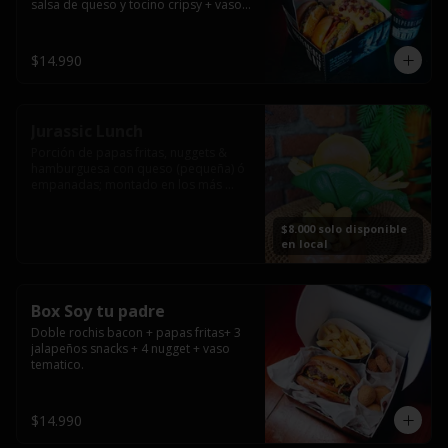
salsa de queso y tocino cripsy + vaso 
tematico de regalo.
$14.990
Jurassic Lunch
Porción de papas fritas, nuggets & 
hamburguesa con queso (pequeña) ó 
empanadas; montado en los más 
prehistóricos dinosaurios que 
acompañaran tu comida.

$8.000 solo disponible
**PRODUCTO DISPONIBLE PARA 
en local
CONSUMO EN EL LOCAL.
Box Soy tu padre
Doble rochis bacon + papas fritas+ 3 
jalapeños snacks + 4 nugget + vaso 
tematico.
$14.990