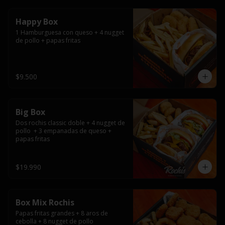
Happy Box
1 Hamburguesa con queso + 4 nugget 
de pollo + papas fritas
$9.500
Big Box
Dos rochis classic doble + 4 nugget de 
pollo  + 3 empanadas de queso + 
papas fritas
$19.990
Box Mix Rochis
Papas fritas grandes + 8 aros de 
cebolla + 8 nugget de pollo