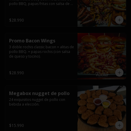
pollo BBQ, papas fritas con salsa de 
queso y tocino ahumado y salsas.
$28.990
Promo Bacon Wings
3 doble rochis classic bacon + alitas de 
pollo BBQ. + papas rochis (con salsa 
de queso y tocino).
$28.990
Megabox nugget de pollo
24 exquisitos nugget de pollo con 
bebida a elección.
$15.990