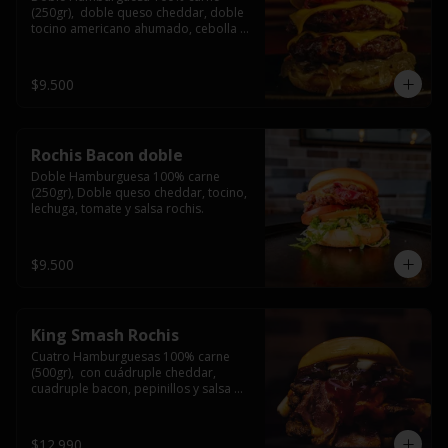
(250gr),  doble queso cheddar, doble 
tocino americano ahumado, cebolla 
caramelizada y salsa barbacoa.
$9.500
Rochis Bacon doble
Doble Hamburguesa 100% carne 
(250gr), Doble queso cheddar, tocino, 
lechuga, tomate y salsa rochis.
$9.500
King Smash Rochis
Cuatro Hamburguesas 100% carne 
(500gr),  con cuádruple cheddar, 
cuadruple bacon, pepinillos y salsa 
rochis.
$12.990