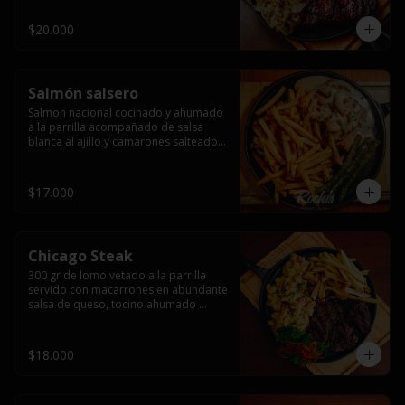
$20.000
Salmón salsero
Salmon nacional cocinado y ahumado 
a la parrilla acompañado de salsa 
blanca al ajillo y camarones salteados,  
espárragos grillados y papas fritas, 
pebre, y salsas.
$17.000
Chicago Steak
300 gr de lomo vetado a la parrilla 
servido con macarrones en abundante 
salsa de queso, tocino ahumado 
laminado y champiñones grillados con 
papas fritas, pebre y salsas..
$18.000