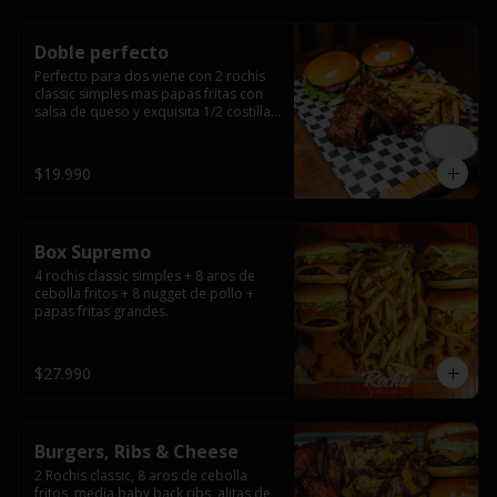
Doble perfecto
Perfecto para dos viene con 2 rochis 
classic simples mas papas fritas con 
salsa de queso y exquisita 1/2 costilla 
baby back ribs.
$19.990
Box Supremo
4 rochis classic simples + 8 aros de 
cebolla fritos + 8 nugget de pollo + 
papas fritas grandes.
$27.990
Burgers, Ribs & Cheese
2 Rochis classic, 8 aros de cebolla 
fritos, media baby back ribs, alitas de 