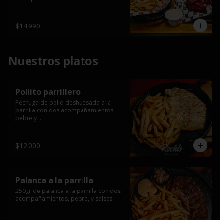
salsa bbq casera con porción de 
papas fritas.
$14.990
Nuestros platos
Pollito parrillero
Pechuga de pollo deshuesada a la 
parrilla con dos acompañamientos, 
pebre y 

 salsas.
$12.000
Palanca a la parrilla
250gr de palanca a la parrilla con dos 
acompañamientos, pebre, y salsas.