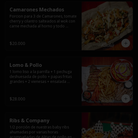
Camarones Mechados
Porcion para 3 de Camarones, tomate 
cherry y cilantro salteados al wok con 
carne mechada al horno y todo 
cubierto con queso mantecoso 
fundido sobre papas fritas y mayo 
casera.
$20.000
Lomo & Pollo
1 lomo liso a la parrilla + 1 pechuga 
deshuesada de pollo + papas fritas 
grandes + 2 vienesas + ensalada 
surtida + pebre + salsas
$28.000
Ribs & Company
1/2 porción de nuestras baby ribs 
ahumadas por varias horas 
acompañadas de Alitas de pollo en 