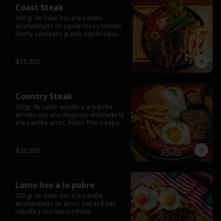
Coast Steak
300 gr de lomo liso a la parrilla 
acompañado de camarones y tomate 
cherry salteados al wok, espárragos 
grillados, papas fritas, pebre y salsas.
$19.000
Country Steak
300gr de Lomo vetado a la parrilla 
servido con una longaniza ahumada XL 
a la parrilla, arroz, huevo frito y papas 
fritas.
$20.000
Lomo liso a lo pobre
320 gr de lomo liso a la parrilla 
acompañado de arroz, papas fritas, 
cebolla y dos huevos fritos.