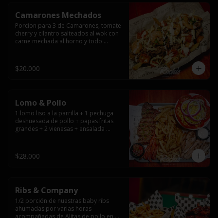
Camarones Mechados
Porcion para 3 de Camarones, tomate 
cherry y cilantro salteados al wok con 
carne mechada al horno y todo 
cubierto con queso mantecoso 
fundido sobre papas fritas y mayo 
casera.
$20.000
Lomo & Pollo
1 lomo liso a la parrilla + 1 pechuga 
deshuesada de pollo + papas fritas 
grandes + 2 vienesas + ensalada 
surtida + pebre + salsas
$28.000
Ribs & Company
1/2 porción de nuestras baby ribs 
ahumadas por varias horas 
acompañadas de Alitas de pollo en 