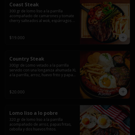
Coast Steak
300 gr de lomo liso a la parrilla 
acompañado de camarones y tomate 
cherry salteados al wok, espárragos 
grillados, papas fritas, pebre y salsas.
$19.000
Country Steak
300gr de Lomo vetado a la parrilla 
servido con una longaniza ahumada XL 
a la parrilla, arroz, huevo frito y papas 
fritas.
$20.000
Lomo liso a lo pobre
320 gr de lomo liso a la parrilla 
acompañado de arroz, papas fritas, 
cebolla y dos huevos fritos.