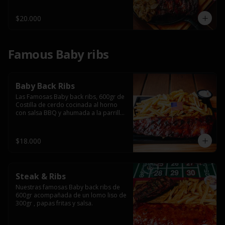
$20.000
Famous Baby ribs
Baby Back Ribs
Las Famosas Baby back ribs, 600gr de 
Costilla de cerdo cocinada al horno 
con salsa BBQ y ahumada a la parrilla 
acompañada de papas fritas.
$18.000
Steak & Ribs
Nuestras famosas Baby back ribs de 
600gr acompañada de un lomo liso de 
300gr , papas fritas y salsa.