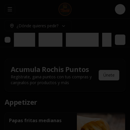
Abrir menu de navegación
Logi
¿Dónde quieres pedir?
Appetizer
Rochis Box
Para compartir
Nuestros pl
Acumula
Rochis Puntos
Únete
Regístrate, gana puntos con tus compras y
canjealos por productos y más
Appetizer
Papas fritas medianas