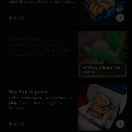
salsa de queso y tocino cripsy + vaso 
tematico de regalo.
$14.990
Jurassic Lunch
Porción de papas fritas, nuggets & 
hamburguesa con queso (pequeña) ó 
empanadas; montado en los más 
prehistóricos dinosaurios que 
acompañaran tu comida.

$8.000 solo disponible
**PRODUCTO DISPONIBLE PARA 
en local
CONSUMO EN EL LOCAL.
Box Soy tu padre
Doble rochis bacon + papas fritas+ 3 
jalapeños snacks + 4 nugget + vaso 
tematico.
$14.990