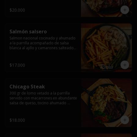
$20.000
Salmón salsero
Salmon nacional cocinado y ahumado 
a la parrilla acompañado de salsa 
blanca al ajillo y camarones salteados,  
espárragos grillados y papas fritas, 
pebre, y salsas.
$17.000
Chicago Steak
300 gr de lomo vetado a la parrilla 
servido con macarrones en abundante 
salsa de queso, tocino ahumado 
laminado y champiñones grillados con 
papas fritas, pebre y salsas..
$18.000