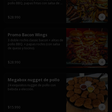
pollo BBQ, papas fritas con salsa de 
queso y tocino ahumado y salsas.
$28.990
Promo Bacon Wings
3 doble rochis classic bacon + alitas de 
pollo BBQ. + papas rochis (con salsa 
de queso y tocino).
$28.990
Megabox nugget de pollo
24 exquisitos nugget de pollo con 
bebida a elección.
$15.990