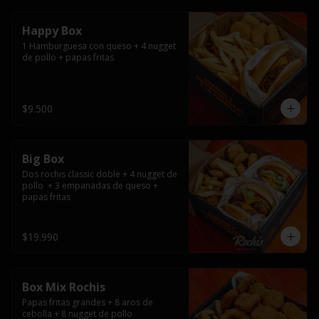
Happy Box
1 Hamburguesa con queso + 4 nugget 
de pollo + papas fritas
$9.500
Big Box
Dos rochis classic doble + 4 nugget de 
pollo  + 3 empanadas de queso + 
papas fritas
$19.990
Box Mix Rochis
Papas fritas grandes + 8 aros de 
cebolla + 8 nugget de pollo