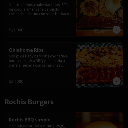
Nuestra famosa baby back ribs, 600gr 
de costilla americana de cerdo 
cocinada al horno con salsa barbacoa 
y ahumada a la parrilla, servida con 
macarrones en salsa de queso y 
tocino ahumado laminado, papas 
$21.000
fritas  y un huevo frito.
Oklahoma Ribs
600 gr de Baby back ribs cocinada al 
horno con salsa BBQ y ahumada a la 
parrilla  servida con camarones 
grillados, papas fritas, salsa de queso 
y tocino crispy.
$24.000
Rochis Burgers
Rochis BBQ simple
Hamburguesa 100% carne (125gr), 