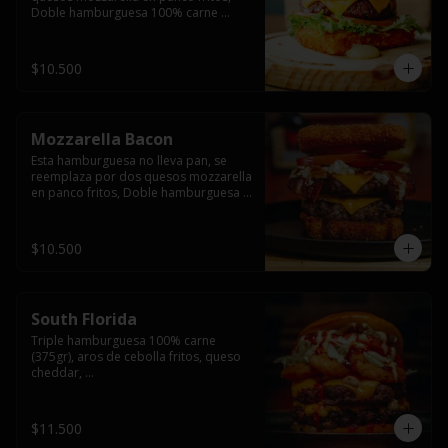
Doble hamburguesa 100% carne 
(250gr),  con queso cheddar, lechuga, 
tomate,  palta y mayo casera.
$10.500
Mozzarella Bacon
Esta hamburguesa no lleva pan, se 
reemplaza por dos quesos mozzarella 
en panco fritos, Doble hamburguesa 
100% carne (250gr), queso cheddar, 
tocino ahumado, lechuga, tomate y 
salsa BBQ acompañado de papas 
$10.500
fritas.
South Florida
Triple hamburguesa 100% carne 
(375gr), aros de cebolla fritos, queso 
cheddar, 

lechuga, tomate, jalapeños, mayonesa 
casera y salsa picante.
$11.500