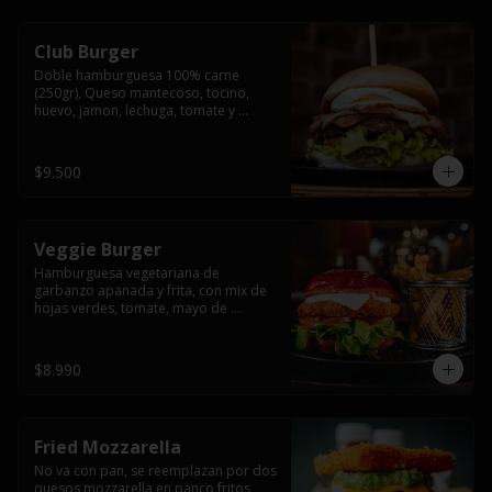
Club Burger
Doble hamburguesa 100% carne 
(250gr), Queso mantecoso, tocino, 
huevo, jamon, lechuga, tomate y 
mayonesa, acompañado de papas 
fritas.
$9.500
Veggie Burger
Hamburguesa vegetariana de 
garbanzo apanada y frita, con mix de 
hojas verdes, tomate, mayo de 
yogurth natural acompañado de 
papas fritas.
$8.990
Fried Mozzarella
No va con pan, se reemplazan por dos 
quesos mozzarella en panco fritos, 