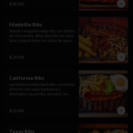
$28.000
Filadelfia Ribs
Nuestra exquisita baby ribs con dedos 
de mozzarella, alitas de pollo en salsa 
bbq y papas fritas con salsa de queso 
y tocino.
$24.990
California Ribs
Las famosas Baby Back Ribs cocinadas 
al horno con salsa barbacoa y 
ahumada a la parrilla, servidas con 
papas fritas, huevo y una longaniza 
ahumada XL a la parrilla.
$22.000
Texas Ribs