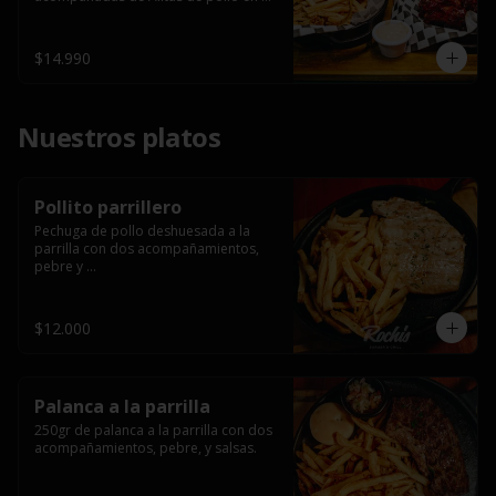
salsa bbq casera con porción de 
papas fritas.
$14.990
Nuestros platos
Pollito parrillero
Pechuga de pollo deshuesada a la 
parrilla con dos acompañamientos, 
pebre y 

 salsas.
$12.000
Palanca a la parrilla
250gr de palanca a la parrilla con dos 
acompañamientos, pebre, y salsas.