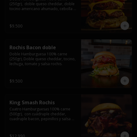
(250gr),  doble queso cheddar, doble 
tocino americano ahumado, cebolla 
caramelizada y salsa barbacoa.
$9.500
Rochis Bacon doble
Doble Hamburguesa 100% carne 
(250gr), Doble queso cheddar, tocino, 
lechuga, tomate y salsa rochis.
$9.500
King Smash Rochis
Cuatro Hamburguesas 100% carne 
(500gr),  con cuádruple cheddar, 
cuadruple bacon, pepinillos y salsa 
rochis.
$12.990