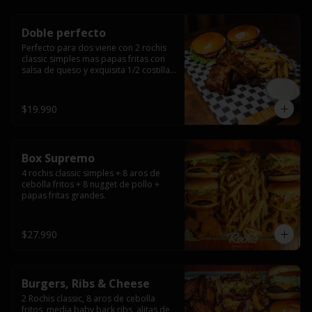
Doble perfecto
Perfecto para dos viene con 2 rochis 
classic simples mas papas fritas con 
salsa de queso y exquisita 1/2 costilla 
baby back ribs.
$19.990
Box Supremo
4 rochis classic simples + 8 aros de 
cebolla fritos + 8 nugget de pollo + 
papas fritas grandes.
$27.990
Burgers, Ribs & Cheese
2 Rochis classic, 8 aros de cebolla 
fritos, media baby back ribs, alitas de 