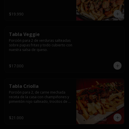
papas fritas y dos huevos fritos.
$19.990
Tabla Veggie
Porción para 2 de verduras salteadas 
sobre papas fritas y todo cubierto con 
nuestra salsa de queso.
$17.000
Tabla Criolla
Porción para 2, de carne mechada 
receta de la casa con champiñones y 
pimentón rojo salteado, trocitos de 
tocino laminado y todo cubierto de 
salsa de queso sobre una base de 
papas fritas.
$21.000