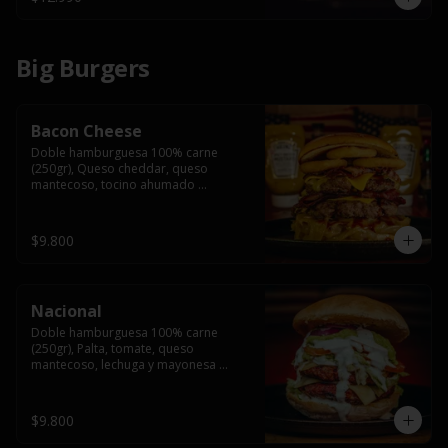
Big Burgers
Bacon Cheese
Doble hamburguesa 100% carne 
(250gr), Queso cheddar, queso 
mantecoso, tocino ahumado 
americano, cebolla caramelizada, aros 
de cebolla fritos y salsa BBQ en pan 
brioche y acompañado de papas 
$9.800
fritas.
Nacional
Doble hamburguesa 100% carne 
(250gr), Palta, tomate, queso 
mantecoso, lechuga y mayonesa 
casera y papa hilo, acompañado de 
papas fritas.
$9.800