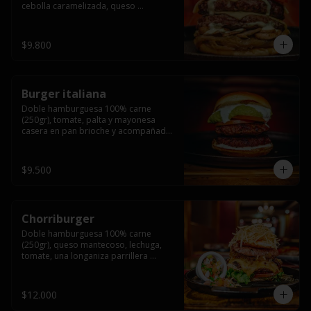
cebolla caramelizada, queso 
mantecoso, tomate y salsa verde en 
pan brioche y acompañado de papas 
fritas.
$9.800
Burger italiana
Doble hamburguesa 100% carne 
(250gr), tomate, palta y mayonesa 
casera en pan brioche y acompañado 
de papas fritas
$9.500
Chorriburger
Doble hamburguesa 100% carne 
(250gr), queso mantecoso, lechuga, 
tomate, una longaniza parrillera 
mediana, papa hilo, huevo, pebre y 
mayonesa casera acompañado de 
papas fritas.
$12.000