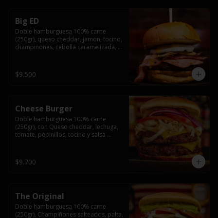
Big ED
Doble hamburguesa 100% carne 
(250gr), queso cheddar, jamon, tocino, 
champiñones, cebolla caramelizada, 
un huevo frito y salsa rochis.
$9.500
Cheese Burger
Doble hamburguesa 100% carne 
(250gr), con Queso cheddar, lechuga, 
tomate, pepinillos, tocino y salsa 
rochis.
$9.700
The Original
Doble hamburguesa 100% carne 
(250gr), Champiñones salteados, palta, 