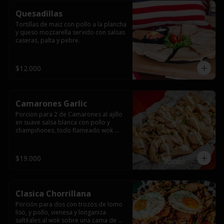
Quesadillas
Tortillas de maiz con pollo a la plancha 
y queso mozzarella servido con salsas  
caseras, palta y pebre.
$12.000
Camarones Garlic
Porcion para 2 de Camarones al ajillo 
en suave salsa blanca con pollo y 
champiñones, todo flameado wok 
sobre papas fritas grandes y 
mayonesa de ajo.
$19.000
Clasica Chorrillana
Porción para dos con trozos de lomo 
liso, y pollo, vienesa y longaniza 
saltéales al wok sobre una cama de 