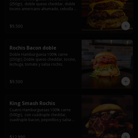
(250gr),  doble queso cheddar, doble 
tocino americano ahumado, cebolla 
caramelizada y salsa barbacoa.
$9.500
Rochis Bacon doble
Doble Hamburguesa 100% carne 
(250gr), Doble queso cheddar, tocino, 
lechuga, tomate y salsa rochis.
$9.500
King Smash Rochis
Cuatro Hamburguesas 100% carne 
(500gr),  con cuádruple cheddar, 
cuadruple bacon, pepinillos y salsa 
rochis.
$12.990