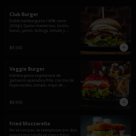
Club Burger
Doble hamburguesa 100% carne 
(250gr), Queso mantecoso, tocino, 
huevo, jamon, lechuga, tomate y 
mayonesa, acompañado de papas 
fritas.
$9.500
Veggie Burger
Hamburguesa vegetariana de 
garbanzo apanada y frita, con mix de 
hojas verdes, tomate, mayo de 
yogurth natural acompañado de 
papas fritas.
$8.990
Fried Mozzarella
No va con pan, se reemplazan por dos 
quesos mozzarella en panco fritos, 