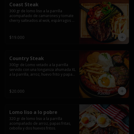
Coast Steak
300 gr de lomo liso a la parrilla 
acompañado de camarones y tomate 
cherry salteados al wok, espárragos 
grillados, papas fritas, pebre y salsas.
$19.000
Country Steak
300gr de Lomo vetado a la parrilla 
servido con una longaniza ahumada XL 
a la parrilla, arroz, huevo frito y papas 
fritas.
$20.000
Lomo liso a lo pobre
320 gr de lomo liso a la parrilla 
acompañado de arroz, papas fritas, 
cebolla y dos huevos fritos.