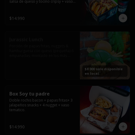
salsa de queso y tocino cripsy + vaso 
tematico de regalo.
$14.990
Jurassic Lunch
Porción de papas fritas, nuggets & 
hamburguesa con queso (pequeña) ó 
empanadas; montado en los más 
prehistóricos dinosaurios que 
acompañaran tu comida.

$8.000 solo disponible
**PRODUCTO DISPONIBLE PARA 
en local
CONSUMO EN EL LOCAL.
Box Soy tu padre
Doble rochis bacon + papas fritas+ 3 
jalapeños snacks + 4 nugget + vaso 
tematico.
$14.990