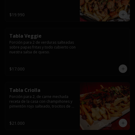
papas fritas y dos huevos fritos.
$19.990
Tabla Veggie
Porción para 2 de verduras salteadas 
sobre papas fritas y todo cubierto con 
nuestra salsa de queso.
$17.000
Tabla Criolla
Porción para 2, de carne mechada 
receta de la casa con champiñones y 
pimentón rojo salteado, trocitos de 
tocino laminado y todo cubierto de 
salsa de queso sobre una base de 
papas fritas.
$21.000