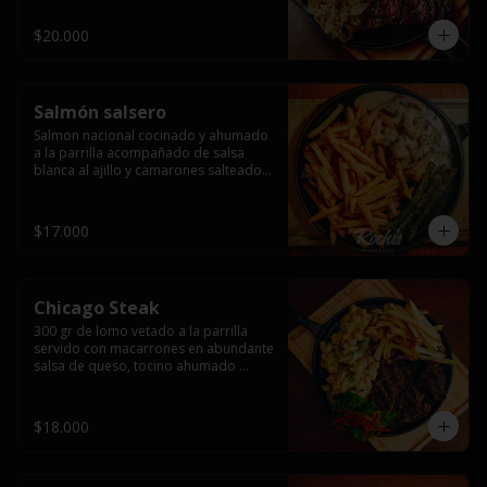
$20.000
Salmón salsero
Salmon nacional cocinado y ahumado 
a la parrilla acompañado de salsa 
blanca al ajillo y camarones salteados,  
espárragos grillados y papas fritas, 
pebre, y salsas.
$17.000
Chicago Steak
300 gr de lomo vetado a la parrilla 
servido con macarrones en abundante 
salsa de queso, tocino ahumado 
laminado y champiñones grillados con 
papas fritas, pebre y salsas..
$18.000