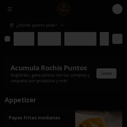
Abrir menu de navegación
Logi
¿Dónde quieres pedir?
Appetizer
Rochis Box
Para compartir
Nuestros pl
Acumula
Rochis Puntos
Únete
Regístrate, gana puntos con tus compras y
canjealos por productos y más
Appetizer
Papas fritas medianas