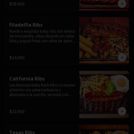
$28.000
Filadelfia Ribs
Nuestra exquisita baby ribs con dedos 
de mozzarella, alitas de pollo en salsa 
bbq y papas fritas con salsa de queso 
y tocino.
$24.990
California Ribs
Las famosas Baby Back Ribs cocinadas 
al horno con salsa barbacoa y 
ahumada a la parrilla, servidas con 
papas fritas, huevo y una longaniza 
ahumada XL a la parrilla.
$22.000
Texas Ribs