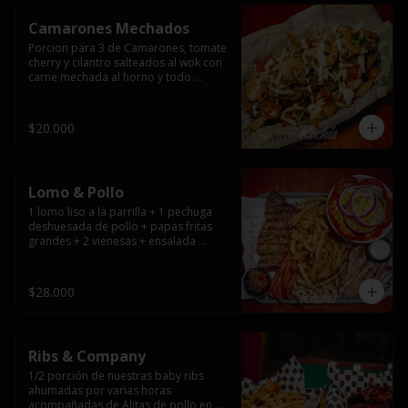
Camarones Mechados
Porcion para 3 de Camarones, tomate 
cherry y cilantro salteados al wok con 
carne mechada al horno y todo 
cubierto con queso mantecoso 
fundido sobre papas fritas y mayo 
casera.
$20.000
Lomo & Pollo
1 lomo liso a la parrilla + 1 pechuga 
deshuesada de pollo + papas fritas 
grandes + 2 vienesas + ensalada 
surtida + pebre + salsas
$28.000
Ribs & Company
1/2 porción de nuestras baby ribs 
ahumadas por varias horas 
acompañadas de Alitas de pollo en 