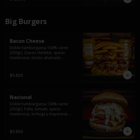
Big Burgers
Bacon Cheese
Doble hamburguesa 100% carne 
(250gr), Queso cheddar, queso 
mantecoso, tocino ahumado 
americano, cebolla caramelizada, aros 
de cebolla fritos y salsa BBQ en pan 
brioche y acompañado de papas 
$9.800
fritas.
Nacional
Doble hamburguesa 100% carne 
(250gr), Palta, tomate, queso 
mantecoso, lechuga y mayonesa 
casera y papa hilo, acompañado de 
papas fritas.
$9.800