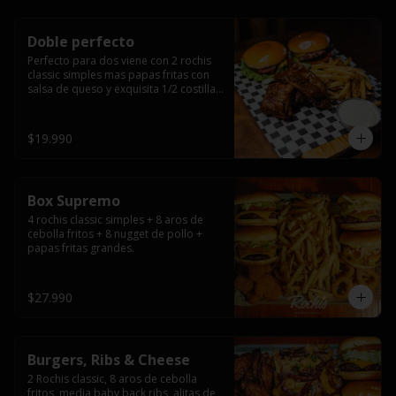
Doble perfecto
Perfecto para dos viene con 2 rochis 
classic simples mas papas fritas con 
salsa de queso y exquisita 1/2 costilla 
baby back ribs.
$19.990
Box Supremo
4 rochis classic simples + 8 aros de 
cebolla fritos + 8 nugget de pollo + 
papas fritas grandes.
$27.990
Burgers, Ribs & Cheese
2 Rochis classic, 8 aros de cebolla 
fritos, media baby back ribs, alitas de 