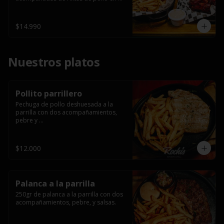
salsa bbq casera con porción de 
papas fritas.
$14.990
Nuestros platos
Pollito parrillero
Pechuga de pollo deshuesada a la 
parrilla con dos acompañamientos, 
pebre y 

 salsas.
$12.000
Palanca a la parrilla
250gr de palanca a la parrilla con dos 
acompañamientos, pebre, y salsas.