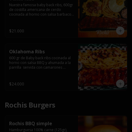
Nuestra famosa baby back ribs, 600gr 
de costilla americana de cerdo 
cocinada al horno con salsa barbacoa 
y ahumada a la parrilla, servida con 
macarrones en salsa de queso y 
tocino ahumado laminado, papas 
$21.000
fritas  y un huevo frito.
Oklahoma Ribs
600 gr de Baby back ribs cocinada al 
horno con salsa BBQ y ahumada a la 
parrilla  servida con camarones 
grillados, papas fritas, salsa de queso 
y tocino crispy.
$24.000
Rochis Burgers
Rochis BBQ simple
Hamburguesa 100% carne (125gr), 