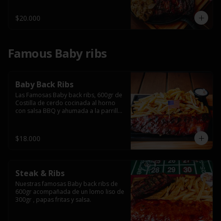
$20.000
Famous Baby ribs
Baby Back Ribs
Las Famosas Baby back ribs, 600gr de 
Costilla de cerdo cocinada al horno 
con salsa BBQ y ahumada a la parrilla 
acompañada de papas fritas.
$18.000
Steak & Ribs
Nuestras famosas Baby back ribs de 
600gr acompañada de un lomo liso de 
300gr , papas fritas y salsa.