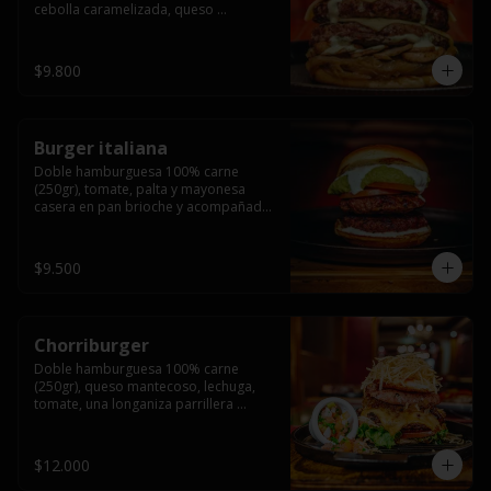
cebolla caramelizada, queso 
mantecoso, tomate y salsa verde en 
pan brioche y acompañado de papas 
fritas.
$9.800
Burger italiana
Doble hamburguesa 100% carne 
(250gr), tomate, palta y mayonesa 
casera en pan brioche y acompañado 
de papas fritas
$9.500
Chorriburger
Doble hamburguesa 100% carne 
(250gr), queso mantecoso, lechuga, 
tomate, una longaniza parrillera 
mediana, papa hilo, huevo, pebre y 
mayonesa casera acompañado de 
papas fritas.
$12.000