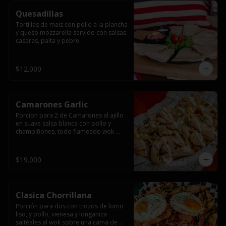
Quesadillas
Tortillas de maiz con pollo a la plancha 
y queso mozzarella servido con salsas  
caseras, palta y pebre.
$12.000
Camarones Garlic
Porcion para 2 de Camarones al ajillo 
en suave salsa blanca con pollo y 
champiñones, todo flameado wok 
sobre papas fritas grandes y 
mayonesa de ajo.
$19.000
Clasica Chorrillana
Porción para dos con trozos de lomo 
liso, y pollo, vienesa y longaniza 
saltéales al wok sobre una cama de 