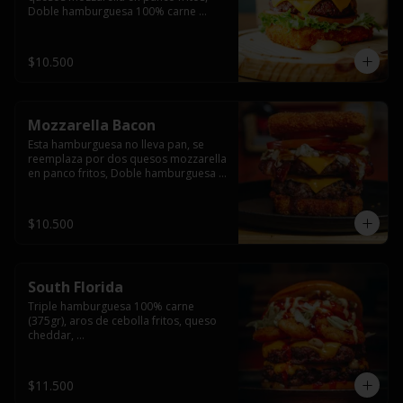
Doble hamburguesa 100% carne 
(250gr),  con queso cheddar, lechuga, 
tomate,  palta y mayo casera.
$10.500
Mozzarella Bacon
Esta hamburguesa no lleva pan, se 
reemplaza por dos quesos mozzarella 
en panco fritos, Doble hamburguesa 
100% carne (250gr), queso cheddar, 
tocino ahumado, lechuga, tomate y 
salsa BBQ acompañado de papas 
$10.500
fritas.
South Florida
Triple hamburguesa 100% carne 
(375gr), aros de cebolla fritos, queso 
cheddar, 

lechuga, tomate, jalapeños, mayonesa 
casera y salsa picante.
$11.500