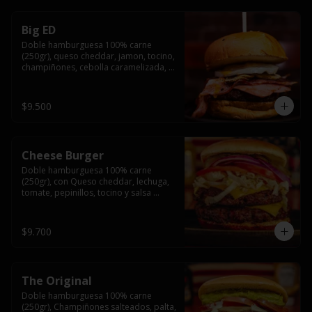
Big ED
Doble hamburguesa 100% carne 
(250gr), queso cheddar, jamon, tocino, 
champiñones, cebolla caramelizada, 
un huevo frito y salsa rochis.
$9.500
Cheese Burger
Doble hamburguesa 100% carne 
(250gr), con Queso cheddar, lechuga, 
tomate, pepinillos, tocino y salsa 
rochis.
$9.700
The Original
Doble hamburguesa 100% carne 
(250gr), Champiñones salteados, palta, 