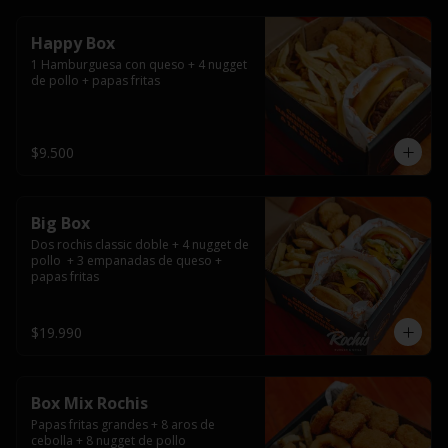
Happy Box
1 Hamburguesa con queso + 4 nugget 
de pollo + papas fritas
$9.500
Big Box
Dos rochis classic doble + 4 nugget de 
pollo  + 3 empanadas de queso + 
papas fritas
$19.990
Box Mix Rochis
Papas fritas grandes + 8 aros de 
cebolla + 8 nugget de pollo