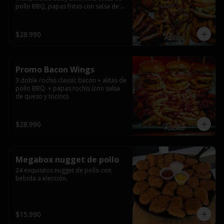
pollo BBQ, papas fritas con salsa de 
queso y tocino ahumado y salsas.
$28.990
Promo Bacon Wings
3 doble rochis classic bacon + alitas de 
pollo BBQ. + papas rochis (con salsa 
de queso y tocino).
$28.990
Megabox nugget de pollo
24 exquisitos nugget de pollo con 
bebida a elección.
$15.990