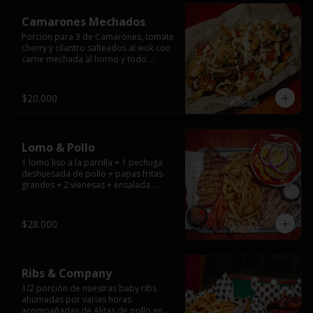
Camarones Mechados
Porcion para 3 de Camarones, tomate 
cherry y cilantro salteados al wok con 
carne mechada al horno y todo 
cubierto con queso mantecoso 
fundido sobre papas fritas y mayo 
casera.
$20.000
Lomo & Pollo
1 lomo liso a la parrilla + 1 pechuga 
deshuesada de pollo + papas fritas 
grandes + 2 vienesas + ensalada 
surtida + pebre + salsas
$28.000
Ribs & Company
1/2 porción de nuestras baby ribs 
ahumadas por varias horas 
acompañadas de Alitas de pollo en 