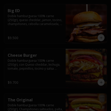
Big ED
Doble hamburguesa 100% carne 
(250gr), queso cheddar, jamon, tocino, 
champiñones, cebolla caramelizada, 
un huevo frito y salsa rochis.
$9.500
Cheese Burger
Doble hamburguesa 100% carne 
(250gr), con Queso cheddar, lechuga, 
tomate, pepinillos, tocino y salsa 
rochis.
$9.700
The Original
Doble hamburguesa 100% carne 
(250gr), Champiñones salteados, palta, 