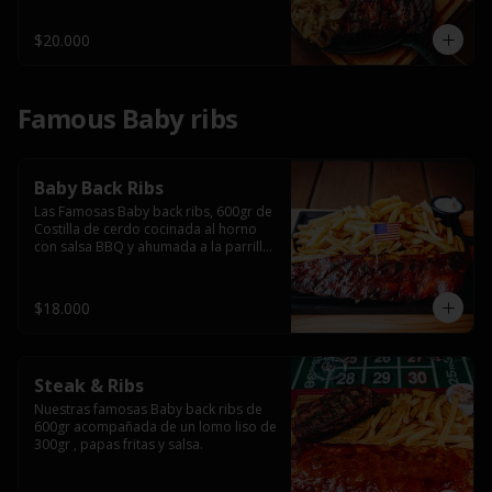
$20.000
Famous Baby ribs
Baby Back Ribs
Las Famosas Baby back ribs, 600gr de 
Costilla de cerdo cocinada al horno 
con salsa BBQ y ahumada a la parrilla 
acompañada de papas fritas.
$18.000
Steak & Ribs
Nuestras famosas Baby back ribs de 
600gr acompañada de un lomo liso de 
300gr , papas fritas y salsa.