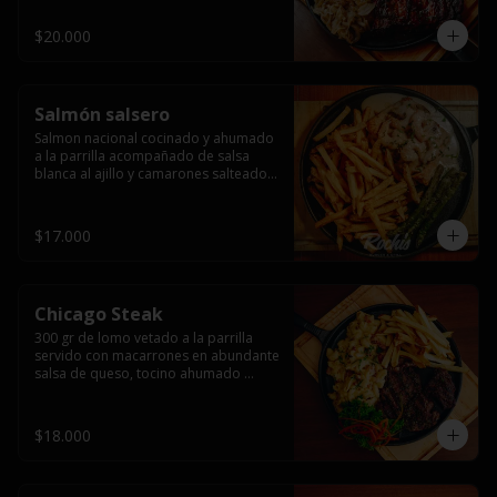
$20.000
Salmón salsero
Salmon nacional cocinado y ahumado 
a la parrilla acompañado de salsa 
blanca al ajillo y camarones salteados,  
espárragos grillados y papas fritas, 
pebre, y salsas.
$17.000
Chicago Steak
300 gr de lomo vetado a la parrilla 
servido con macarrones en abundante 
salsa de queso, tocino ahumado 
laminado y champiñones grillados con 
papas fritas, pebre y salsas..
$18.000