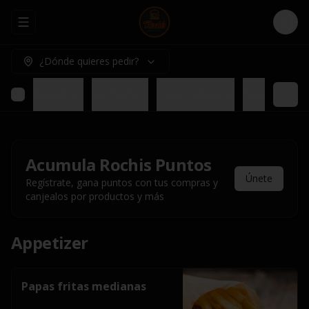
Abrir menu de navegación
Logi
¿Dónde quieres pedir?
Appetizer
Rochis Box
Para compartir
Nuestros pl
Acumula
Rochis Puntos
Únete
Regístrate, gana puntos con tus compras y
canjealos por productos y más
Appetizer
Papas fritas medianas