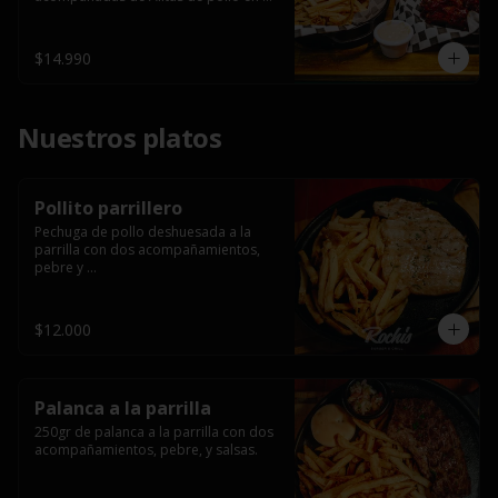
salsa bbq casera con porción de 
papas fritas.
$14.990
Nuestros platos
Pollito parrillero
Pechuga de pollo deshuesada a la 
parrilla con dos acompañamientos, 
pebre y 

 salsas.
$12.000
Palanca a la parrilla
250gr de palanca a la parrilla con dos 
acompañamientos, pebre, y salsas.