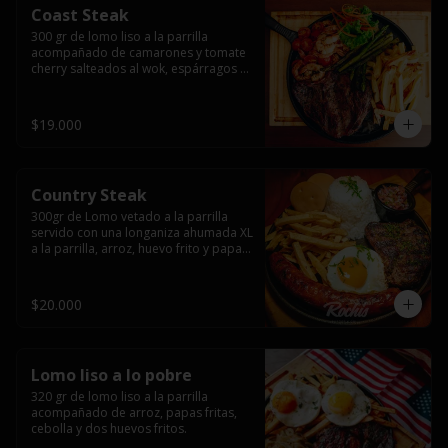
Coast Steak
300 gr de lomo liso a la parrilla 
acompañado de camarones y tomate 
cherry salteados al wok, espárragos 
grillados, papas fritas, pebre y salsas.
$19.000
Country Steak
300gr de Lomo vetado a la parrilla 
servido con una longaniza ahumada XL 
a la parrilla, arroz, huevo frito y papas 
fritas.
$20.000
Lomo liso a lo pobre
320 gr de lomo liso a la parrilla 
acompañado de arroz, papas fritas, 
cebolla y dos huevos fritos.