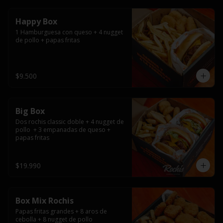
Happy Box
1 Hamburguesa con queso + 4 nugget 
de pollo + papas fritas
$9.500
Big Box
Dos rochis classic doble + 4 nugget de 
pollo  + 3 empanadas de queso + 
papas fritas
$19.990
Box Mix Rochis
Papas fritas grandes + 8 aros de 
cebolla + 8 nugget de pollo