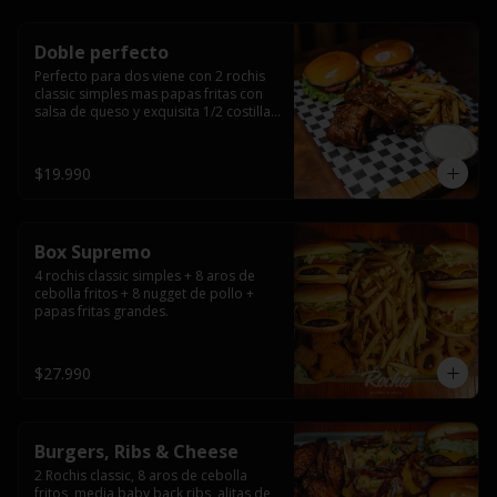
Doble perfecto
Perfecto para dos viene con 2 rochis 
classic simples mas papas fritas con 
salsa de queso y exquisita 1/2 costilla 
baby back ribs.
$19.990
Box Supremo
4 rochis classic simples + 8 aros de 
cebolla fritos + 8 nugget de pollo + 
papas fritas grandes.
$27.990
Burgers, Ribs & Cheese
2 Rochis classic, 8 aros de cebolla 
fritos, media baby back ribs, alitas de 