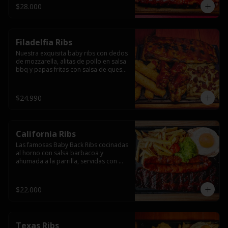
$28.000
Filadelfia Ribs
Nuestra exquisita baby ribs con dedos 
de mozzarella, alitas de pollo en salsa 
bbq y papas fritas con salsa de queso 
y tocino.
$24.990
California Ribs
Las famosas Baby Back Ribs cocinadas 
al horno con salsa barbacoa y 
ahumada a la parrilla, servidas con 
papas fritas, huevo y una longaniza 
ahumada XL a la parrilla.
$22.000
Texas Ribs