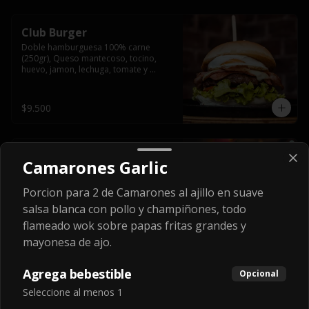
Club Burger
Doble hamburguesa 100% carne 
(250gr), Queso mantecoso, tocino, 
huevo, jamon, lechuga, tomate y 
mayonesa, acompañado de papas 
fritas.
$9.500
Veggie Burger
Camarones Garlic
Hamburguesa vegetariana de 
garbanzo apanada y frita, con mix de 
Porcion para 2 de Camarones al ajillo en suave
hojas verdes, tomate, mayo de 
yogurth natural acompañado de 
salsa blanca con pollo y champiñones, todo
papas fritas.
flameado wok sobre papas fritas grandes y
$8.990
mayonesa de ajo.
Agrega bebestible
Opcional
Fried Mozzarella
Seleccione al menos 1
No va con pan, se reemplazan por dos 
quesos mozzarella en panco fritos, 