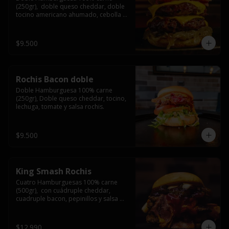
(250gr),  doble queso cheddar, doble 
tocino americano ahumado, cebolla 
caramelizada y salsa barbacoa.
$9.500
Rochis Bacon doble
Doble Hamburguesa 100% carne 
(250gr), Doble queso cheddar, tocino, 
lechuga, tomate y salsa rochis.
$9.500
King Smash Rochis
Cuatro Hamburguesas 100% carne 
(500gr),  con cuádruple cheddar, 
cuadruple bacon, pepinillos y salsa 
rochis.
$12.990