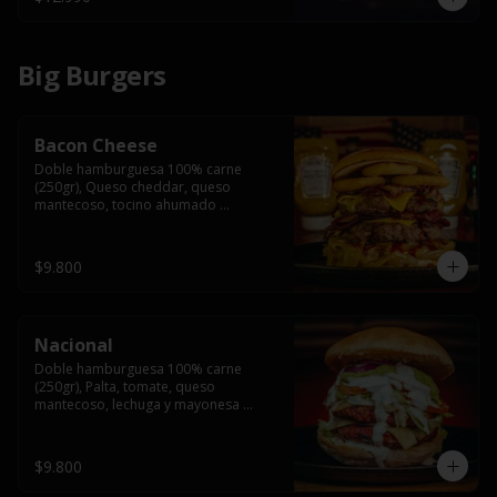
Big Burgers
Bacon Cheese
Doble hamburguesa 100% carne 
(250gr), Queso cheddar, queso 
mantecoso, tocino ahumado 
americano, cebolla caramelizada, aros 
de cebolla fritos y salsa BBQ en pan 
brioche y acompañado de papas 
$9.800
fritas.
Nacional
Doble hamburguesa 100% carne 
(250gr), Palta, tomate, queso 
mantecoso, lechuga y mayonesa 
casera y papa hilo, acompañado de 
papas fritas.
$9.800