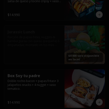
salsa de queso y tocino cripsy + vaso 
tematico de regalo.
$14.990
Jurassic Lunch
Porción de papas fritas, nuggets & 
hamburguesa con queso (pequeña) ó 
empanadas; montado en los más 
prehistóricos dinosaurios que 
acompañaran tu comida.

$8.000 solo disponible
**PRODUCTO DISPONIBLE PARA 
en local
CONSUMO EN EL LOCAL.
Box Soy tu padre
Doble rochis bacon + papas fritas+ 3 
jalapeños snacks + 4 nugget + vaso 
tematico.
$14.990