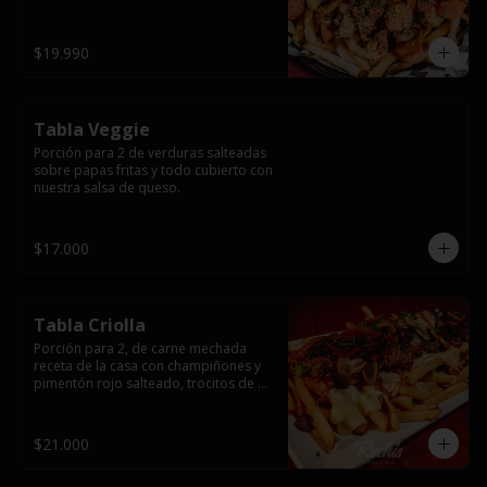
papas fritas y dos huevos fritos.
$19.990
Tabla Veggie
Porción para 2 de verduras salteadas 
sobre papas fritas y todo cubierto con 
nuestra salsa de queso.
$17.000
Tabla Criolla
Porción para 2, de carne mechada 
receta de la casa con champiñones y 
pimentón rojo salteado, trocitos de 
tocino laminado y todo cubierto de 
salsa de queso sobre una base de 
papas fritas.
$21.000