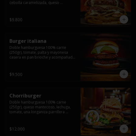
cebolla caramelizada, queso 
mantecoso, tomate y salsa verde en 
pan brioche y acompañado de papas 
fritas.
$9.800
Burger italiana
Doble hamburguesa 100% carne 
(250gr), tomate, palta y mayonesa 
casera en pan brioche y acompañado 
de papas fritas
$9.500
Chorriburger
Doble hamburguesa 100% carne 
(250gr), queso mantecoso, lechuga, 
tomate, una longaniza parrillera 
mediana, papa hilo, huevo, pebre y 
mayonesa casera acompañado de 
papas fritas.
$12.000