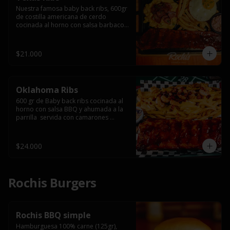
Nuestra famosa baby back ribs, 600gr 
de costilla americana de cerdo 
cocinada al horno con salsa barbacoa 
y ahumada a la parrilla, servida con 
macarrones en salsa de queso y 
tocino ahumado laminado, papas 
$21.000
fritas  y un huevo frito.
Oklahoma Ribs
600 gr de Baby back ribs cocinada al 
horno con salsa BBQ y ahumada a la 
parrilla  servida con camarones 
grillados, papas fritas, salsa de queso 
y tocino crispy.
$24.000
Rochis Burgers
Rochis BBQ simple
Hamburguesa 100% carne (125gr), 