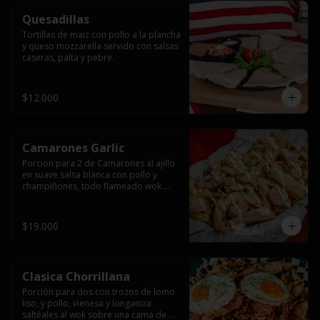
Quesadillas
Tortillas de maiz con pollo a la plancha 
y queso mozzarella servido con salsas  
caseras, palta y pebre.
$12.000
Camarones Garlic
Porcion para 2 de Camarones al ajillo 
en suave salsa blanca con pollo y 
champiñones, todo flameado wok 
sobre papas fritas grandes y 
mayonesa de ajo.
$19.000
Clasica Chorrillana
Porción para dos con trozos de lomo 
liso, y pollo, vienesa y longaniza 
saltéales al wok sobre una cama de 