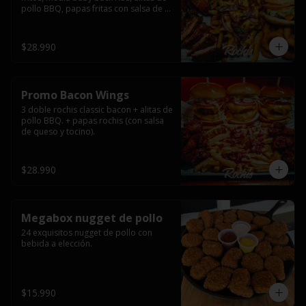
pollo BBQ, papas fritas con salsa de 
queso y tocino ahumado y salsas.
$28.990
Promo Bacon Wings
3 doble rochis classic bacon + alitas de 
pollo BBQ. + papas rochis (con salsa 
de queso y tocino).
$28.990
Megabox nugget de pollo
24 exquisitos nugget de pollo con 
bebida a elección.
$15.990